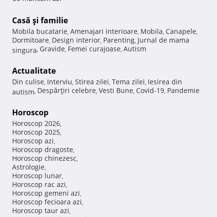
Casă şi familie
Mobila bucatarie
Amenajari interioare
Mobila
Canapele
,
,
,
,
Dormitoare
Design interior
Parenting
Jurnal de mama
,
,
,
Gravide
Femei curajoase
Autism
singura
,
,
,
Actualitate
Din culise
Interviu
Stirea zilei
Tema zilei
Iesirea din
,
,
,
,
Despărţiri celebre
Vesti Bune
Covid-19
Pandemie
autism
,
,
,
,
Horoscop
Horoscop 2026
,
Horoscop 2025
,
Horoscop azi
,
Horoscop dragoste
,
Horoscop chinezesc
,
Astrologie
,
Horoscop lunar
,
Horoscop rac azi
,
Horoscop gemeni azi
,
Horoscop fecioara azi
,
Horoscop taur azi
,