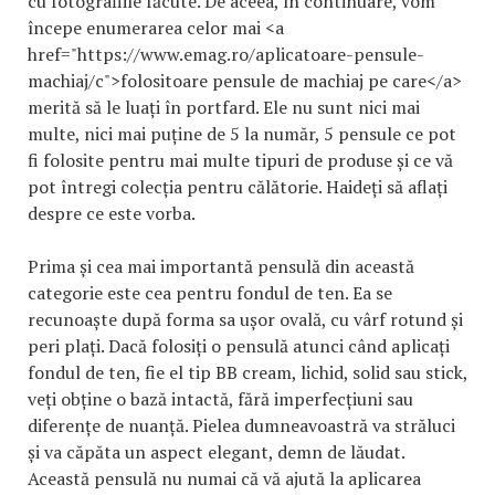
cu fotografiile făcute. De aceea, în continuare, vom
începe enumerarea celor mai <a
href="https://www.emag.ro/aplicatoare-pensule-
machiaj/c">folositoare pensule de machiaj pe care</a>
merită să le luați în portfard. Ele nu sunt nici mai
multe, nici mai puține de 5 la număr, 5 pensule ce pot
fi folosite pentru mai multe tipuri de produse și ce vă
pot întregi colecția pentru călătorie. Haideți să aflați
despre ce este vorba.
Prima și cea mai importantă pensulă din această
categorie este cea pentru fondul de ten. Ea se
recunoaște după forma sa ușor ovală, cu vârf rotund și
peri plați. Dacă folosiți o pensulă atunci când aplicați
fondul de ten, fie el tip BB cream, lichid, solid sau stick,
veți obține o bază intactă, fără imperfecțiuni sau
diferențe de nuanță. Pielea dumneavoastră va străluci
și va căpăta un aspect elegant, demn de lăudat.
Această pensulă nu numai că vă ajută la aplicarea