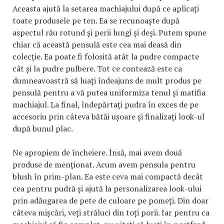
Aceasta ajută la setarea machiajului după ce aplicați
toate produsele pe ten. Ea se recunoaște după
aspectul rău rotund și perii lungi și deși. Putem spune
chiar că această pensulă este cea mai deasă din
colecție. Ea poate fi folosită atât la pudre compacte
cât și la pudre pulbere. Tot ce contează este ca
dumneavoastră să luați îndeajuns de mult produs pe
pensulă pentru a vă putea uniformiza tenul și matifia
machiajul. La final, îndepărtați pudra în exces de pe
accesoriu prin câteva bătăi ușoare și finalizați look-ul
după bunul plac.
Ne apropiem de încheiere. Însă, mai avem două
produse de menționat. Acum avem pensula pentru
blush în prim-plan. Ea este ceva mai compactă decât
cea pentru pudră și ajută la personalizarea look-ului
prin adăugarea de pete de culoare pe pomeți. Din doar
câteva mișcări, veți străluci din toți porii. Iar pentru ca