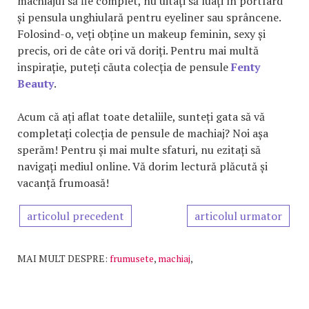
machiajul să fie complet, nu uitați să luați în portfard
și pensula unghiulară pentru eyeliner sau sprâncene.
Folosind-o, veți obține un makeup feminin, sexy și
precis, ori de câte ori vă doriți. Pentru mai multă
inspirație, puteți căuta colecția de pensule
Fenty
Beauty
.
Acum că ați aflat toate detaliile, sunteți gata să vă
completați colecția de pensule de machiaj? Noi așa
sperăm! Pentru și mai multe sfaturi, nu ezitați să
navigați mediul online. Vă dorim lectură plăcută și
vacanță frumoasă!
articolul precedent
articolul urmator
MAI MULT DESPRE:
frumusete
,
machiaj
,