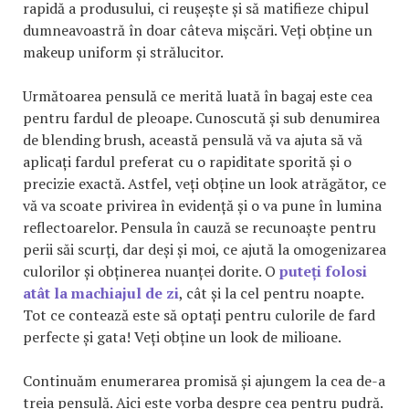
rapidă a produsului, ci reușește și să matifieze chipul
dumneavoastră în doar câteva mișcări. Veți obține un
makeup uniform și strălucitor.
Următoarea pensulă ce merită luată în bagaj este cea
pentru fardul de pleoape. Cunoscută și sub denumirea
de blending brush, această pensulă vă va ajuta să vă
aplicați fardul preferat cu o rapiditate sporită și o
precizie exactă. Astfel, veți obține un look atrăgător, ce
vă va scoate privirea în evidență și o va pune în lumina
reflectoarelor. Pensula în cauză se recunoaște pentru
perii săi scurți, dar deși și moi, ce ajută la omogenizarea
culorilor și obținerea nuanței dorite. O
puteți folosi
atât la machiajul de zi
, cât și la cel pentru noapte.
Tot ce contează este să optați pentru culorile de fard
perfecte și gata! Veți obține un look de milioane.
Continuăm enumerarea promisă și ajungem la cea de-a
treia pensulă. Aici este vorba despre cea pentru pudră.