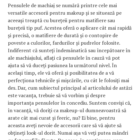
Pensulele de machiaj se numără printre cele mai
versatile accesorii pentru makeup și se situează pe
aceeași treaptă cu burețeii pentru matifiere sau
burețeii tip puf. Acestea oferă o aplicare cât mai rapidă
și precisă, o matifiere de durată și o contopire de
poveste a culorilor, fardurilor și pudrelor folosite.
Indiferent că sunteți îndemânatică sau începătoare în
ale machiajului, aflați că pensulele în cauză vă pot
ajuta să vă duceți pasiunea la următorul nivel. În
același timp, ele vă oferă și posibilitatea de a vă
perfecționa tehnicile și mișcările, cu cât le folosiți mai
des. Dar, cum subiectul principal al articolului de astăzi
este vacanța, trebuie să vă vorbim și despre
importanța pensulelor în concediu. Suntem conviși că,
în vacanță, vă doriți ca makeup-ul dumneavoastră să
arate cât mai curat și feeric, nu? Ei bine, pentru
aceasta aveți nevoie de accesorii care să vă ajute să
obțineți look-ul dorit. Numai așa vă veți putea mândri