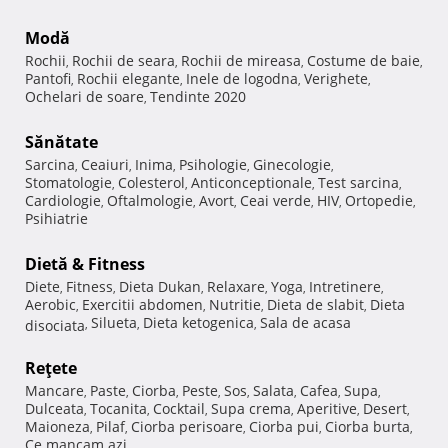
Modă
Rochii
Rochii de seara
Rochii de mireasa
Costume de baie
,
,
,
,
Pantofi
Rochii elegante
Inele de logodna
Verighete
,
,
,
,
Ochelari de soare
Tendinte 2020
,
Sănătate
Sarcina
Ceaiuri
Inima
Psihologie
Ginecologie
,
,
,
,
,
Stomatologie
Colesterol
Anticonceptionale
Test sarcina
,
,
,
,
Cardiologie
Oftalmologie
Avort
Ceai verde
HIV
Ortopedie
,
,
,
,
,
,
Psihiatrie
Dietă & Fitness
Diete
Fitness
Dieta Dukan
Relaxare
Yoga
Intretinere
,
,
,
,
,
,
Aerobic
Exercitii abdomen
Nutritie
Dieta de slabit
Dieta
,
,
,
,
Silueta
Dieta ketogenica
Sala de acasa
disociata
,
,
,
Reţete
Mancare
Paste
Ciorba
Peste
Sos
Salata
Cafea
Supa
,
,
,
,
,
,
,
,
Dulceata
Tocanita
Cocktail
Supa crema
Aperitive
Desert
,
,
,
,
,
,
Maioneza
Pilaf
Ciorba perisoare
Ciorba pui
Ciorba burta
,
,
,
,
,
Ce mancam azi