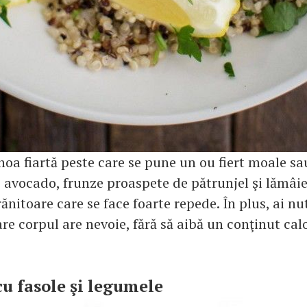
noa fiartă peste care se pune un ou fiert moale sa
e avocado, frunze proaspete de pătrunjel şi lămâie 
nitoare care se face foarte repede. În plus, ai nu
are corpul are nevoie, fără să aibă un conţinut calo
cu fasole şi legumele