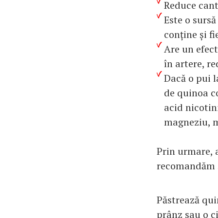
Reduce cant
Este o surs
conține și fi
Are un efect
în artere, r
Dacă o pui l
de quinoa con
acid nicotin
magneziu, m
Prin urmare, a
recomandăm 5 
Păstrează quin
prânz sau o c