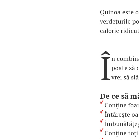
Quinoa este o
verdeţurile po
caloric ridicat
Î
n combina
poate să 
vrei să sl
De ce să m
Conţine foar
Întăreşte oa
Îmbunătăţeşt
Conţine toţi