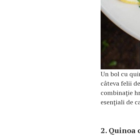
Un bol cu qui
câteva felii d
combinaţie hră
esenţiali de c
2. Quinoa 