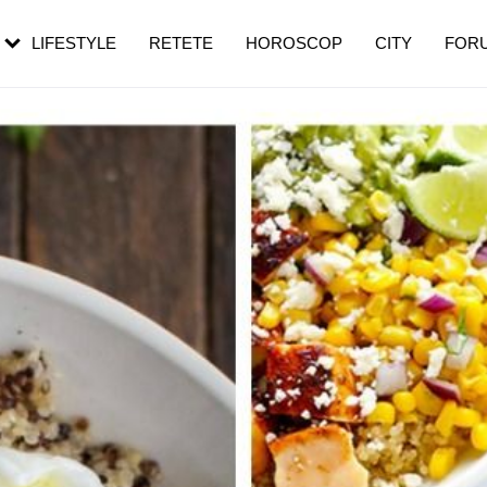
rebui să mergi
și 60 de ani. De ce te trezești mai des
pe măsură ce înaintezi în vârstă
LIFESTYLE
RETETE
HOROSCOP
CITY
FOR