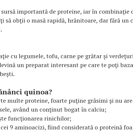
 sursă importantă de proteine, iar în combinaţie 
ţi să obţii o masă rapidă, hrănitoare, dar fără un 
.
ţie cu legumele, tofu, carne pe grătar şi verdeţur
devină un preparat interesant pe care te poţi baz
ăbeşti.
ănânci quinoa?
te multe proteine, foarte puţine grăsimi şi nu are
sele, având un conţinut bogat în calciu;
e funcţionarea rinichilor;
 cei 9 aminoacizi, fiind considerată o proteină foa