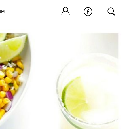
Nu ai cont?
Inregistreaza-
UM