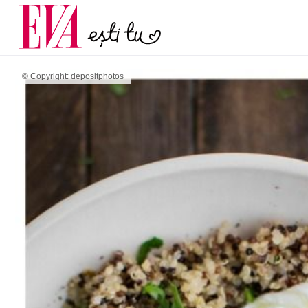
menopauză și când ar t
Carieră
la medic
Actualitate
© Copyright: depositphotos