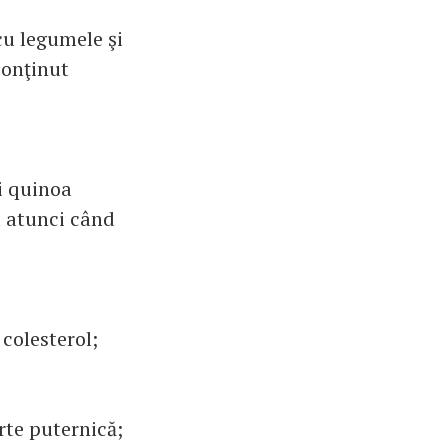
cu legumele şi
conţinut
i quinoa
a atunci când
 colesterol;
rte puternică;