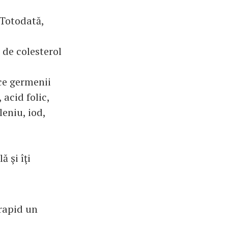
 Totodată,
 de colesterol
ece germenii
 acid folic,
leniu, iod,
 şi îţi
 rapid un