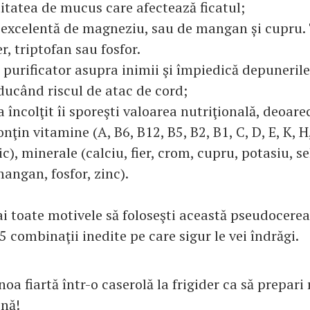
itatea de mucus care afectează ficatul;
ă excelentă de magneziu, sau de mangan și cupru.
er, triptofan sau fosfor.
 purificator asupra inimii şi împiedică depunerile
educând riscul de atac de cord;
a încolţit îi sporeşti valoarea nutriţională, deoar
ţin vitamine (A, B6, B12, B5, B2, B1, C, D, E, K, H,
ic), minerale (calciu, fier, crom, cupru, potasiu, se
angan, fosfor, zinc).
i toate motivele să foloseşti această pseudocereală
combinaţii inedite pe care sigur le vei îndrăgi.
oa fiartă într-o caserolă la frigider ca să prepari
ină!