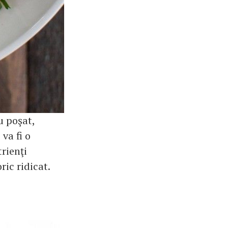
u poşat,
va fi o
trienţi
ric ridicat.