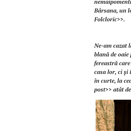
nemaipomentiti
Bârsana, un lo
Folcloric>>.
Ne-am cazat la
blană de oaie 
fereastră care
casa lor, ci ş
în curte, la 
post>> atât de