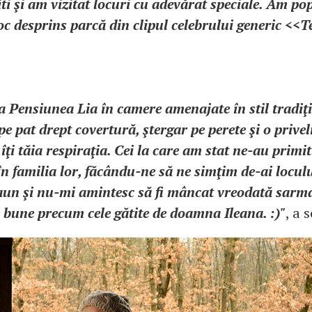
 şi am vizitat locuri cu adevărat speciale. Am pop
c desprins parcă din clipul celebrului generic <<
 Pensiunea Lia în camere amenajate în stil tradiţi
pe pat drept covertură, ştergar pe perete şi o privel
 îţi tăia respiraţia. Cei la care am stat ne-au primi
i în familia lor, făcându-ne să ne simţim de-ai locul
ceaun şi nu-mi amintesc să fi mâncat vreodată sarm
 bune precum cele gătite de doamna Ileana. :)"
, a 