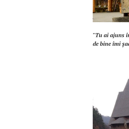
"Tu ai ajuns î
de bine îmi ș