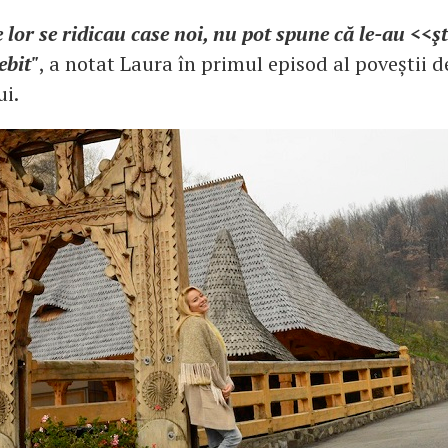
e lor se ridicau case noi, nu pot spune că le-au <<ş
ebit"
, a notat Laura în primul episod al poveștii d
i.