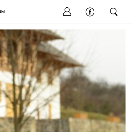
Nu ai cont?
Inregistreaza-
UM