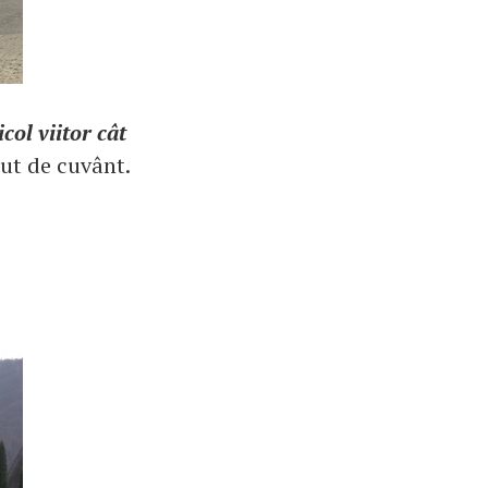
ol viitor cât
nut de cuvânt.