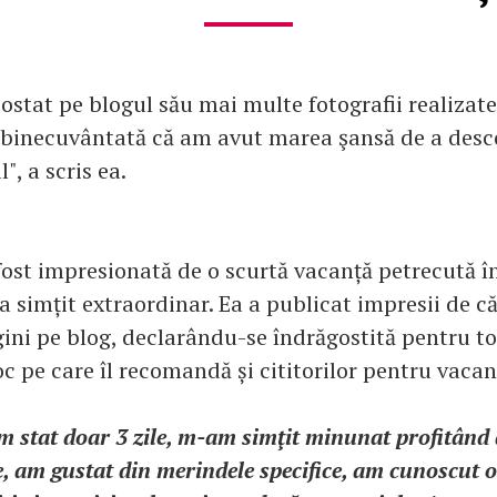
ostat pe blogul său mai multe fotografii realizate
binecuvântată că am avut marea şansă de a desco
", a scris ea.
fost impresionată de o scurtă vacanță petrecută 
a simțit extraordinar. Ea a publicat impresii de căl
ini pe blog, declarându-se îndrăgostită pentru t
c pe care îl recomandă și cititorilor pentru vaca
 stat doar 3 zile, m-am simţit minunat profitând 
e, am gustat din merindele specifice, am cunoscut