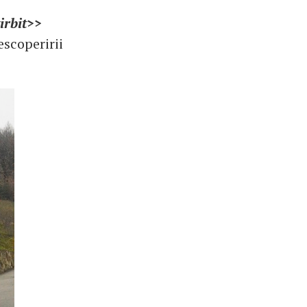
tirbit>>
escoperirii