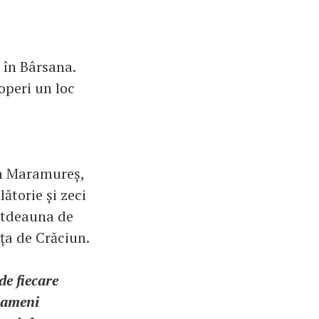
 în Bârsana.
peri un loc
în Maramureș,
ătorie și zeci
otdeauna de
nța de Crăciun.
de fiecare
 oameni