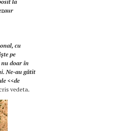
osit la
Tezaur
onal, cu
işte pe
t nu doar în
ui. Ne-au gătit
ale <<de
scris vedeta.