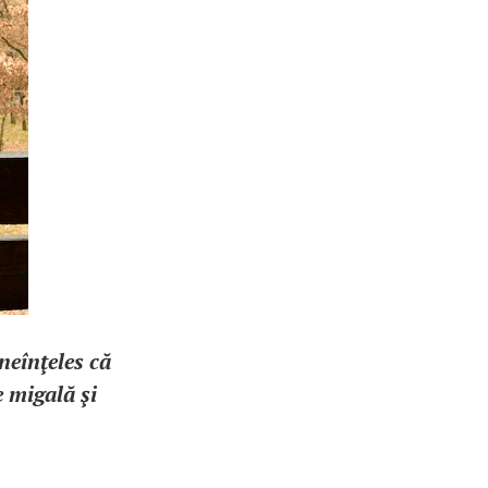
neînţeles că
 migală şi