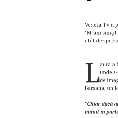
Vedeta TV a p
"M-am simţit 
atât de special
L
aura a 
unde s-
de imag
Bârsana, un lo
"Chiar dacă am
minut în part