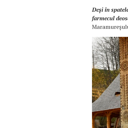
Deşi în spatel
farmecul deos
Maramureșulu