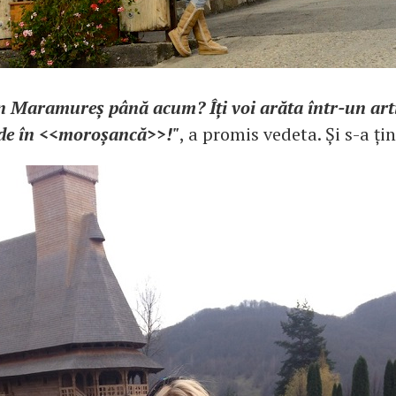
n Maramureș până acum? Îți voi arăta într-un artic
ade în <<moroșancă>>!"
, a promis vedeta. Și s-a ți