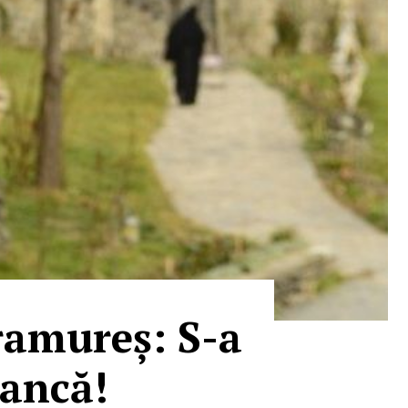
ramureș: S-a
șancă!