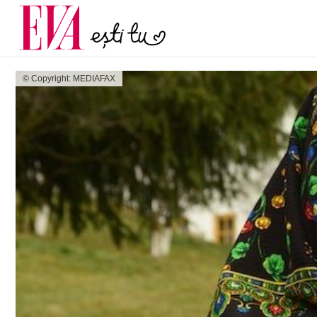
și 60 de ani. De ce te t
Carieră
pe măsură ce înaintez
Actualitate
© Copyright: MEDIAFAX