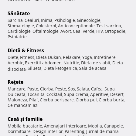
Sănătate
Sarcina
Ceaiuri
Inima
Psihologie
Ginecologie
,
,
,
,
,
Stomatologie
Colesterol
Anticonceptionale
Test sarcina
,
,
,
,
Cardiologie
Oftalmologie
Avort
Ceai verde
HIV
Ortopedie
,
,
,
,
,
,
Psihiatrie
Dietă & Fitness
Diete
Fitness
Dieta Dukan
Relaxare
Yoga
Intretinere
,
,
,
,
,
,
Aerobic
Exercitii abdomen
Nutritie
Dieta de slabit
Dieta
,
,
,
,
Silueta
Dieta ketogenica
Sala de acasa
disociata
,
,
,
Reţete
Mancare
Paste
Ciorba
Peste
Sos
Salata
Cafea
Supa
,
,
,
,
,
,
,
,
Dulceata
Tocanita
Cocktail
Supa crema
Aperitive
Desert
,
,
,
,
,
,
Maioneza
Pilaf
Ciorba perisoare
Ciorba pui
Ciorba burta
,
,
,
,
,
Ce mancam azi
Casă şi familie
Mobila bucatarie
Amenajari interioare
Mobila
Canapele
,
,
,
,
Dormitoare
Design interior
Parenting
Jurnal de mama
,
,
,