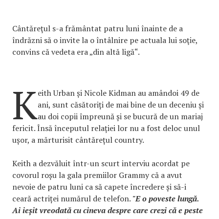
Cântăreţul s-a frământat patru luni înainte de a
îndrăzni să o invite la o întâlnire pe actuala lui soţie,
convins că vedeta era „din altă ligă“.
K
eith Urban și Nicole Kidman au amândoi 49 de
ani, sunt căsătoriți de mai bine de un deceniu și
au doi copii împreună și se bucură de un mariaj
fericit. Însă începutul relației lor nu a fost deloc unul
ușor, a mărturisit cântărețul country.
Keith a dezvăluit într-un scurt interviu acordat pe
covorul roșu la gala premiilor Grammy că a avut
nevoie de patru luni ca să capete încredere și să-i
ceară actriței numărul de telefon.
"E o poveste lungă.
Ai ieșit vreodată cu cineva despre care crezi că e peste