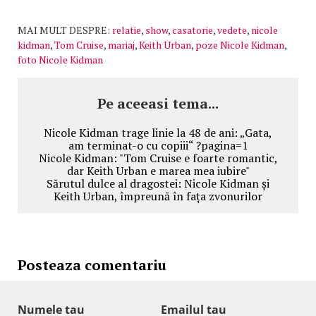
MAI MULT DESPRE:
relatie
,
show
,
casatorie
,
vedete
,
nicole
kidman
,
Tom Cruise
,
mariaj
,
Keith Urban
,
poze Nicole Kidman
,
foto Nicole Kidman
Pe aceeasi tema...
Nicole Kidman trage linie la 48 de ani: „Gata,
am terminat-o cu copiii“ ?pagina=1
Nicole Kidman: "Tom Cruise e foarte romantic,
dar Keith Urban e marea mea iubire"
Sărutul dulce al dragostei: Nicole Kidman și
Keith Urban, împreună în fața zvonurilor
Posteaza comentariu
Numele tau
Emailul tau