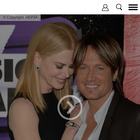
Inregistreaza
© Copyright: HEPTA