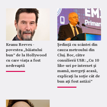
Keanu Reeves -
Ședință cu scântei din
povestea „băiatului
cauza metroului din
bun” de la Hollywood
Cluj. Boc, către
cu care viața a fost
consilierii USR: „Cu 10
nedreaptă
like-uri pe internet și
mamă, mergeți acasă,
explicați la soție cât de
bun ați fost astăzi”