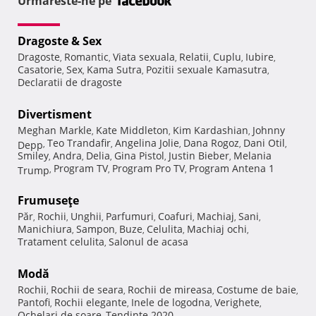
Urmareste-ne pe
Dragoste & Sex
Dragoste
Romantic
Viata sexuala
Relatii
Cuplu
Iubire
,
,
,
,
,
,
Casatorie
Sex
Kama Sutra
Pozitii sexuale Kamasutra
,
,
,
,
Declaratii de dragoste
Divertisment
Meghan Markle
Kate Middleton
Kim Kardashian
Johnny
,
,
,
Teo Trandafir
Angelina Jolie
Dana Rogoz
Dani Otil
Depp
,
,
,
,
,
Smiley
Andra
Delia
Gina Pistol
Justin Bieber
Melania
,
,
,
,
,
Program TV
Program Pro TV
Program Antena 1
Trump
,
,
,
Frumuseţe
Păr
Rochii
Unghii
Parfumuri
Coafuri
Machiaj
Sani
,
,
,
,
,
,
,
Manichiura
Sampon
Buze
Celulita
Machiaj ochi
,
,
,
,
,
Tratament celulita
Salonul de acasa
,
Modă
Rochii
Rochii de seara
Rochii de mireasa
Costume de baie
,
,
,
,
Pantofi
Rochii elegante
Inele de logodna
Verighete
,
,
,
,
Ochelari de soare
Tendinte 2020
,