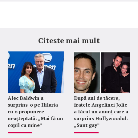
Citeste mai mult
Alec Baldwin a
După ani de tăcere,
surprins-o pe Hilaria
fratele Angelinei Jolie
cu o propunere
a făcut un anunț care a
neașteptată: „Mai fă un
surprins Hollywoodul:
copil cu mine”
„Sunt gay”