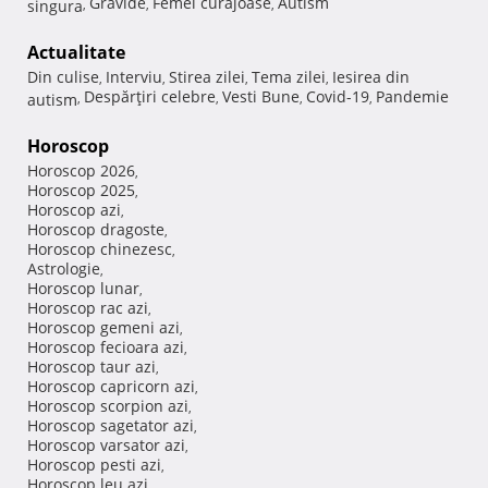
Gravide
Femei curajoase
Autism
singura
,
,
,
Actualitate
Din culise
Interviu
Stirea zilei
Tema zilei
Iesirea din
,
,
,
,
Despărţiri celebre
Vesti Bune
Covid-19
Pandemie
autism
,
,
,
,
Horoscop
Horoscop 2026
,
Horoscop 2025
,
Horoscop azi
,
Horoscop dragoste
,
Horoscop chinezesc
,
Astrologie
,
Horoscop lunar
,
Horoscop rac azi
,
Horoscop gemeni azi
,
Horoscop fecioara azi
,
Horoscop taur azi
,
Horoscop capricorn azi
,
Horoscop scorpion azi
,
Horoscop sagetator azi
,
Horoscop varsator azi
,
Horoscop pesti azi
,
Horoscop leu azi
,