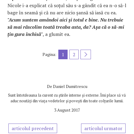
Nicole i-a explicat că soțul său s-a gândit că ea n-o să-l
bage în seamă și că nu are nicio șansă să iasă cu ea.
"Acum suntem amândoi aici și totul e bine. Nu trebuie
să mai răscolim toată treaba asta, da? Așa că o să-mi
țin gura închisă"
, a glumit ea.
1
2
Pagina:
De
Daniel Dumitrescu
Sunt întotdeauna la curent cu știrile interne și externe. Îmi place să vă
aduc noutăți din viața vedetelor și povești din toate colțurile lumii.
3 August 2017
articolul precedent
articolul urmator