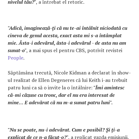
nivelul tău?"
, a întrebat el retoric.
"Adică, imaginează-ți că nu te-ai întâlnit niciodată cu
cineva de genul acesta, exact asta mi s-a întâmplat
mie. Ăsta-i adevărul, ăsta-i adevărul - de asta nu am
sunat-o"
, a mai spus el pentru CBS, potrivit revistei
People
.
Săptămâna trecută, Nicole Kidman a declarat în show-
ul realizat de Ellen Degeneres că lui Keith i-au trebuit
patru luni ca să o invite la o întâlnire:
"Îmi amintesc
că-mi căzuse cu tronc, dar el nu era interesat de
mine... E adevărat că nu m-a sunat patru luni".
"Nu se poate, nu-i adevărat. Cum e posibil? Și ți-a
explicat de ce n-a făcut-o?"
, a replicat gazda emisiunii.