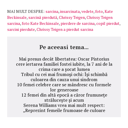
MAI MULT DESPRE:
sarcina
,
insarcinata
,
vedete
,
foto
,
Kate
Beckinsale
,
sarcină pierdută
,
Chrissy Teigen
,
Chrissy Teigen
sarcina
,
foto Kate Beckinsale
,
pierdere de sarcina
,
copil pierdut
,
sarcini pierdute
,
Chrissy Teigen a pierdut sarcina
Pe aceeasi tema...
Mai presus decât libertatea: Oscar Pistorius
cere iertarea familiei fostei iubite, la 7 ani de la
crima care a șocat lumea
Tribul cu cei mai frumoși ochi: Își schimbă
culoarea din cauza unui sindrom
10 femei celebre care se mândresc cu formele
lor generoase
12 femei din altă epocă a căror frumusețe
strălucește și acum
Serena Williams vrea mai mult respect:
„Reprezint femeile frumoase de culoare