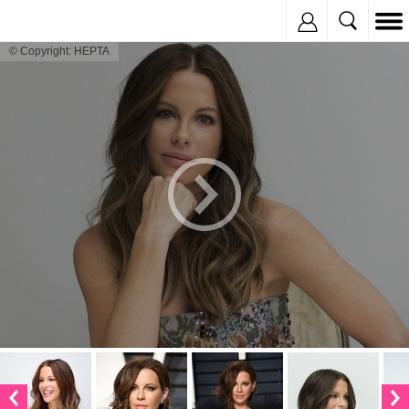
Inregistreaza
© Copyright: HEPTA