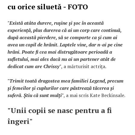
cu orice siluetă - FOTO
"Există atâta durere, rușine și șoc în această
experiență, plus durerea că ai un corp care continuă,
după această pierdere, să se comporte ca și cum ai
avea un copil de hrănit. Laptele vine, dar n-ai pe cine
hrăni. Poate fi cea mai distrugătoare perioadă a
sufletului, mai ales dacă nu ai un partener atât de
dedicat cum are Chrissy"
, a mărturisit actrița.
"Trimit toată dragostea mea familiei Legend, precum
și femeilor și cuplurilor care păstrează tăcerea și
suferă. Știu că sunt mulți"
, a mai scris Kate Beckinsale.
"Unii copii se nasc pentru a fi
îngeri"