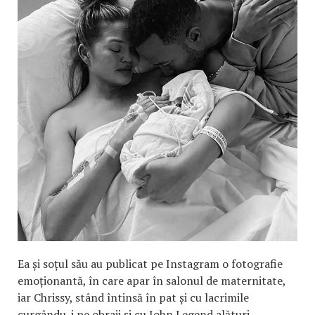
Ea și soțul său au publicat pe Instagram o fotografie
emoționantă, în care apar în salonul de maternitate,
iar Chrissy, stând întinsă în pat și cu lacrimile
curgându-i pe obraji și cu John Legend alături.