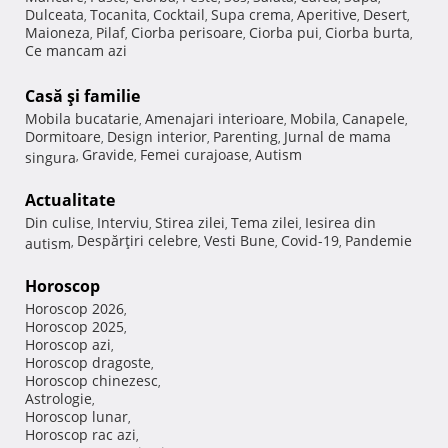
Dulceata
Tocanita
Cocktail
Supa crema
Aperitive
Desert
,
,
,
,
,
,
Maioneza
Pilaf
Ciorba perisoare
Ciorba pui
Ciorba burta
,
,
,
,
,
Ce mancam azi
Casă şi familie
Mobila bucatarie
Amenajari interioare
Mobila
Canapele
,
,
,
,
Dormitoare
Design interior
Parenting
Jurnal de mama
,
,
,
Gravide
Femei curajoase
Autism
singura
,
,
,
Actualitate
Din culise
Interviu
Stirea zilei
Tema zilei
Iesirea din
,
,
,
,
Despărţiri celebre
Vesti Bune
Covid-19
Pandemie
autism
,
,
,
,
Horoscop
Horoscop 2026
,
Horoscop 2025
,
Horoscop azi
,
Horoscop dragoste
,
Horoscop chinezesc
,
Astrologie
,
Horoscop lunar
,
Horoscop rac azi
,