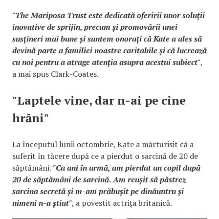
"The Mariposa Trust este dedicată oferirii unor soluții
inovative de sprijin, precum și promovării unei
susțineri mai bune și suntem onorați că Kate a ales să
devină parte a familiei noastre caritabile și că lucrează
cu noi pentru a atrage atenția asupra acestui subiect"
,
a mai spus Clark-Coates.
"Laptele vine, dar n-ai pe cine
hrăni"
La începutul lunii octombrie, Kate a mărturisit că a
suferit în tăcere după ce a pierdut o sarcină de 20 de
săptămâni.
"Cu ani în urmă, am pierdut un copil după
20 de săptămâni de sarcină. Am reușit să păstrez
sarcina secretă și m-am prăbușit pe dinăuntru și
nimeni n-a știut"
, a povestit actrița britanică.