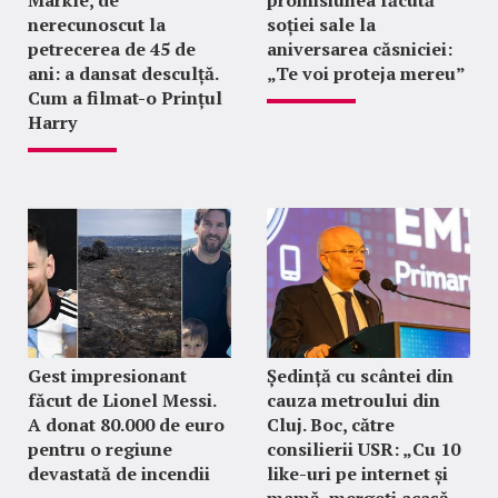
nerecunoscut la
soției sale la
petrecerea de 45 de
aniversarea căsniciei:
ani: a dansat desculță.
„Te voi proteja mereu”
Cum a filmat-o Prințul
Harry
Gest impresionant
Ședință cu scântei din
făcut de Lionel Messi.
cauza metroului din
A donat 80.000 de euro
Cluj. Boc, către
pentru o regiune
consilierii USR: „Cu 10
devastată de incendii
like-uri pe internet și
mamă, mergeți acasă,