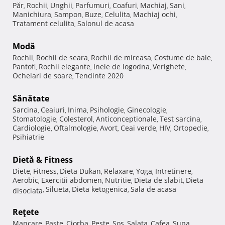
Păr
Rochii
Unghii
Parfumuri
Coafuri
Machiaj
Sani
,
,
,
,
,
,
,
Manichiura
Sampon
Buze
Celulita
Machiaj ochi
,
,
,
,
,
Tratament celulita
Salonul de acasa
,
Modă
Rochii
Rochii de seara
Rochii de mireasa
Costume de baie
,
,
,
,
Pantofi
Rochii elegante
Inele de logodna
Verighete
,
,
,
,
Ochelari de soare
Tendinte 2020
,
Sănătate
Sarcina
Ceaiuri
Inima
Psihologie
Ginecologie
,
,
,
,
,
Stomatologie
Colesterol
Anticonceptionale
Test sarcina
,
,
,
,
Cardiologie
Oftalmologie
Avort
Ceai verde
HIV
Ortopedie
,
,
,
,
,
,
Psihiatrie
Dietă & Fitness
Diete
Fitness
Dieta Dukan
Relaxare
Yoga
Intretinere
,
,
,
,
,
,
Aerobic
Exercitii abdomen
Nutritie
Dieta de slabit
Dieta
,
,
,
,
Silueta
Dieta ketogenica
Sala de acasa
disociata
,
,
,
Reţete
Mancare
Paste
Ciorba
Peste
Sos
Salata
Cafea
Supa
,
,
,
,
,
,
,
,