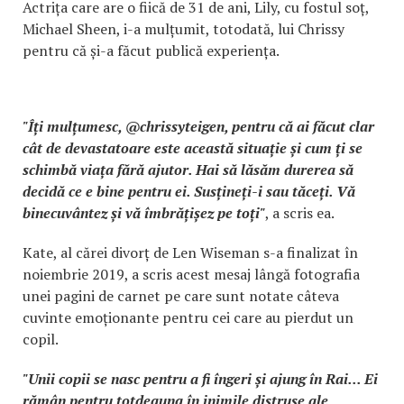
Actrița care are o fiică de 31 de ani, Lily, cu fostul soț,
Michael Sheen, i-a mulțumit, totodată, lui Chrissy
pentru că și-a făcut publică experiența.
"Îți mulțumesc, @chrissyteigen, pentru că ai făcut clar
cât de devastatoare este această situație și cum ți se
schimbă viața fără ajutor. Hai să lăsăm durerea să
decidă ce e bine pentru ei. Susțineți-i sau tăceți. Vă
binecuvântez și vă îmbrățișez pe toți"
, a scris ea.
Kate, al cărei divorț de Len Wiseman s-a finalizat în
noiembrie 2019, a scris acest mesaj lângă fotografia
unei pagini de carnet pe care sunt notate câteva
cuvinte emoționante pentru cei care au pierdut un
copil.
"Unii copii se nasc pentru a fi îngeri și ajung în Rai... Ei
rămân pentru totdeauna în inimile distruse ale