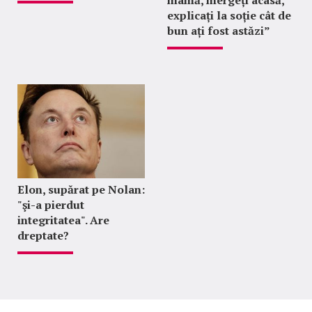
explicați la soție cât de
bun ați fost astăzi”
Elon, supărat pe Nolan:
"şi-a pierdut
integritatea". Are
dreptate?