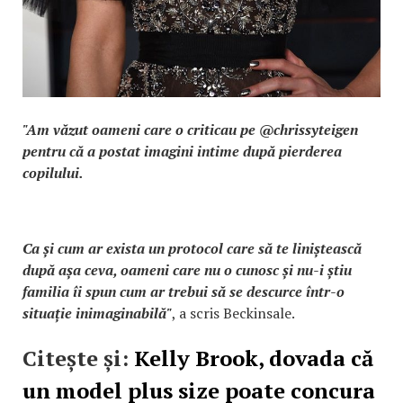
"Am văzut oameni care o criticau pe @chrissyteigen
pentru că a postat imagini intime după pierderea
copilului.
Ca și cum ar exista un protocol care să te liniștească
după așa ceva, oameni care nu o cunosc și nu-i știu
familia îi spun cum ar trebui să se descurce într-o
situație inimaginabilă"
, a scris Beckinsale.
Citește și:
Kelly Brook, dovada că
un model plus size poate concura