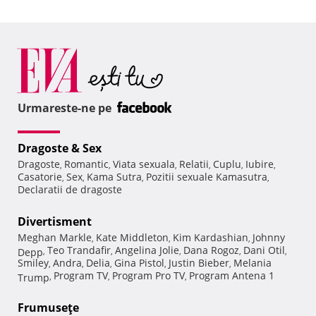
Urmareste-ne pe
Dragoste & Sex
Dragoste
Romantic
Viata sexuala
Relatii
Cuplu
Iubire
,
,
,
,
,
,
Casatorie
Sex
Kama Sutra
Pozitii sexuale Kamasutra
,
,
,
,
Declaratii de dragoste
Divertisment
Meghan Markle
Kate Middleton
Kim Kardashian
Johnny
,
,
,
Teo Trandafir
Angelina Jolie
Dana Rogoz
Dani Otil
Depp
,
,
,
,
,
Smiley
Andra
Delia
Gina Pistol
Justin Bieber
Melania
,
,
,
,
,
Program TV
Program Pro TV
Program Antena 1
Trump
,
,
,
Frumuseţe