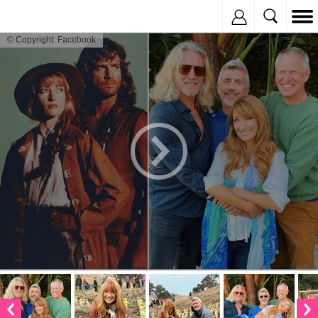
Inregistreaza
© Copyright: Facebook