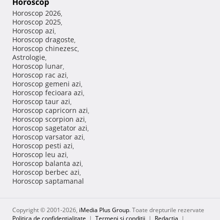
Horoscop
Horoscop 2026
,
Horoscop 2025
,
Horoscop azi
,
Horoscop dragoste
,
Horoscop chinezesc
,
Astrologie
,
Horoscop lunar
,
Horoscop rac azi
,
Horoscop gemeni azi
,
Horoscop fecioara azi
,
Horoscop taur azi
,
Horoscop capricorn azi
,
Horoscop scorpion azi
,
Horoscop sagetator azi
,
Horoscop varsator azi
,
Horoscop pesti azi
,
Horoscop leu azi
,
Horoscop balanta azi
,
Horoscop berbec azi
,
Horoscop saptamanal
Copyright © 2001-2026,
iMedia Plus Group
. Toate drepturile rezervate
Politica de confidențialitate
|
Termeni si conditii
|
Redacţia
|