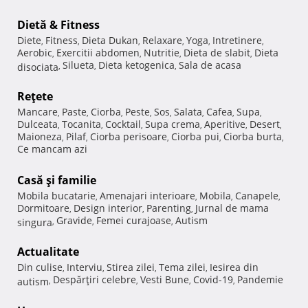
Dietă & Fitness
Diete
Fitness
Dieta Dukan
Relaxare
Yoga
Intretinere
,
,
,
,
,
,
Aerobic
Exercitii abdomen
Nutritie
Dieta de slabit
Dieta
,
,
,
,
Silueta
Dieta ketogenica
Sala de acasa
disociata
,
,
,
Reţete
Mancare
Paste
Ciorba
Peste
Sos
Salata
Cafea
Supa
,
,
,
,
,
,
,
,
Dulceata
Tocanita
Cocktail
Supa crema
Aperitive
Desert
,
,
,
,
,
,
Maioneza
Pilaf
Ciorba perisoare
Ciorba pui
Ciorba burta
,
,
,
,
,
Ce mancam azi
Casă şi familie
Mobila bucatarie
Amenajari interioare
Mobila
Canapele
,
,
,
,
Dormitoare
Design interior
Parenting
Jurnal de mama
,
,
,
Gravide
Femei curajoase
Autism
singura
,
,
,
Actualitate
Din culise
Interviu
Stirea zilei
Tema zilei
Iesirea din
,
,
,
,
Despărţiri celebre
Vesti Bune
Covid-19
Pandemie
autism
,
,
,
,