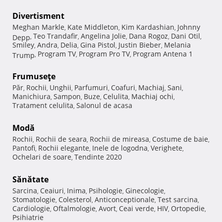
Divertisment
Meghan Markle
Kate Middleton
Kim Kardashian
Johnny
,
,
,
Teo Trandafir
Angelina Jolie
Dana Rogoz
Dani Otil
Depp
,
,
,
,
,
Smiley
Andra
Delia
Gina Pistol
Justin Bieber
Melania
,
,
,
,
,
Program TV
Program Pro TV
Program Antena 1
Trump
,
,
,
Frumuseţe
Păr
Rochii
Unghii
Parfumuri
Coafuri
Machiaj
Sani
,
,
,
,
,
,
,
Manichiura
Sampon
Buze
Celulita
Machiaj ochi
,
,
,
,
,
Tratament celulita
Salonul de acasa
,
Modă
Rochii
Rochii de seara
Rochii de mireasa
Costume de baie
,
,
,
,
Pantofi
Rochii elegante
Inele de logodna
Verighete
,
,
,
,
Ochelari de soare
Tendinte 2020
,
Sănătate
Sarcina
Ceaiuri
Inima
Psihologie
Ginecologie
,
,
,
,
,
Stomatologie
Colesterol
Anticonceptionale
Test sarcina
,
,
,
,
Cardiologie
Oftalmologie
Avort
Ceai verde
HIV
Ortopedie
,
,
,
,
,
,
Psihiatrie