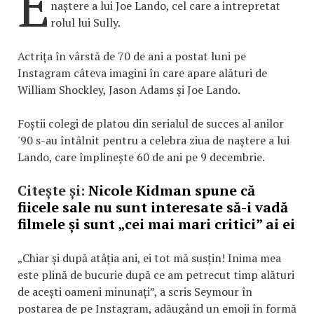
E
naștere a lui Joe Lando, cel care a intrepretat
rolul lui Sully.
Actrița în vârstă de 70 de ani a postat luni pe
Instagram câteva imagini în care apare alături de
William Shockley, Jason Adams și Joe Lando.
Foștii colegi de platou din serialul de succes al anilor
'90 s-au întâlnit pentru a celebra ziua de naștere a lui
Lando, care împlinește 60 de ani pe 9 decembrie.
Citește și:
Nicole Kidman spune că
fiicele sale nu sunt interesate să-i vadă
filmele și sunt „cei mai mari critici” ai ei
„Chiar și după atâția ani, ei tot mă susțin! Inima mea
este plină de bucurie după ce am petrecut timp alături
de acești oameni minunați”, a scris Seymour în
postarea de pe Instagram, adăugând un emoji în formă