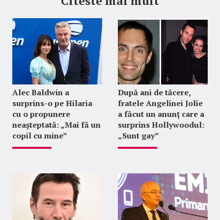
Citeste mai mult
Alec Baldwin a
După ani de tăcere,
surprins-o pe Hilaria
fratele Angelinei Jolie
cu o propunere
a făcut un anunț care a
neașteptată: „Mai fă un
surprins Hollywoodul:
copil cu mine”
„Sunt gay”