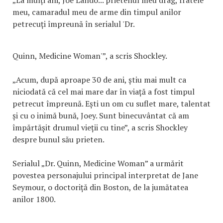
„La mulți ani, Joe Lando... prietenul meu drag, fratele
meu, camaradul meu de arme din timpul anilor
petrecuți împreună în serialul 'Dr.
Quinn, Medicine Woman'”, a scris Shockley.
„Acum, după aproape 30 de ani, știu mai mult ca
niciodată că cel mai mare dar în viață a fost timpul
petrecut împreună. Ești un om cu suflet mare, talentat
și cu o inimă bună, Joey. Sunt binecuvântat că am
împărtășit drumul vieții cu tine”, a scris Shockley
despre bunul său prieten.
Serialul „Dr. Quinn, Medicine Woman” a urmărit
povestea personajului principal interpretat de Jane
Seymour, o doctoriță din Boston, de la jumătatea
anilor 1800.