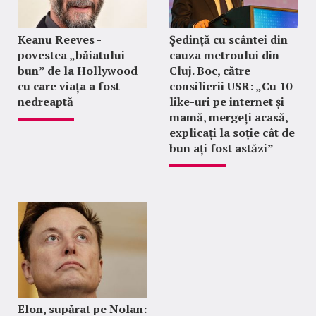
Keanu Reeves -
Ședință cu scântei din
povestea „băiatului
cauza metroului din
bun” de la Hollywood
Cluj. Boc, către
cu care viața a fost
consilierii USR: „Cu 10
nedreaptă
like-uri pe internet și
mamă, mergeți acasă,
explicați la soție cât de
bun ați fost astăzi”
Elon, supărat pe Nolan: