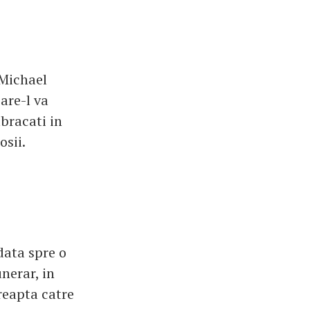
 Michael
are-l va
mbracati in
osii.
data spre o
unerar, in
reapta catre