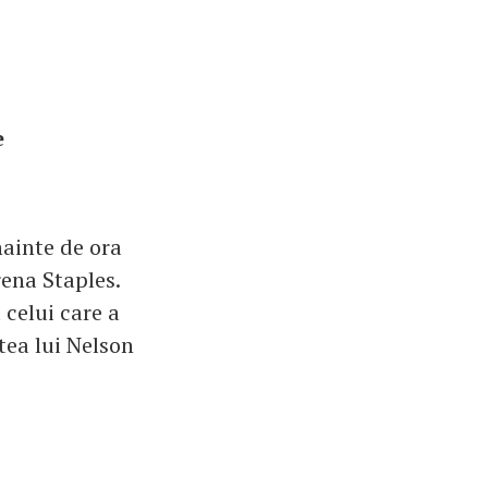
e
nainte de ora
rena Staples.
celui care a
tea lui Nelson