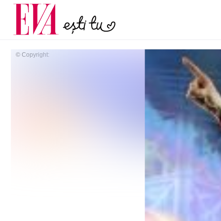
menopauză și când ar t
Carieră
la medic
Actualitate
© Copyright: