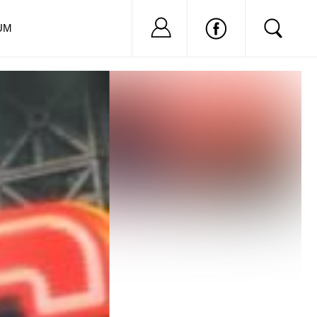
Nu ai cont?
Inregistreaza-
UM