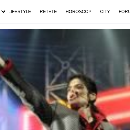
rebui să mergi
și 60 de ani. De ce te trezești mai des
pe măsură ce înaintezi în vârstă
LIFESTYLE
RETETE
HOROSCOP
CITY
FOR