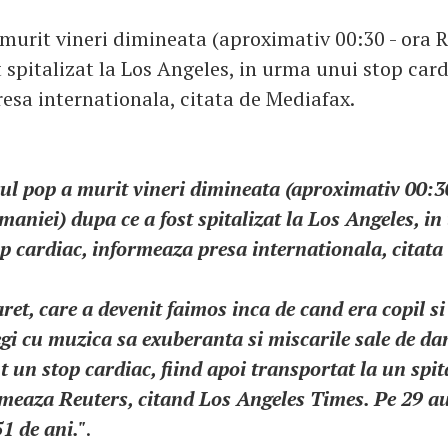
 murit vineri dimineata (aproximativ 00:30 - ora 
 spitalizat la Los Angeles, in urma unui stop card
esa internationala, citata de Mediafax.
ul pop a murit vineri dimineata (aproximativ 00:3
aniei) dupa ce a fost spitalizat la Los Angeles, i
p cardiac, informeaza presa internationala, citata
ret, care a devenit faimos inca de cand era copil si
egi cu muzica sa exuberanta si miscarile sale de da
t un stop cardiac, fiind apoi transportat la un spit
rmeaza Reuters, citand Los Angeles Times. Pe 29 a
51 de ani."
.