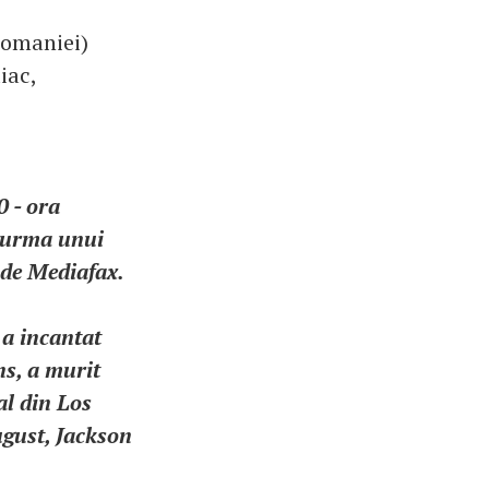
Romaniei)
iac,
0 - ora
n urma unui
 de Mediafax.
 a incantat
ns, a murit
al din Los
ugust, Jackson