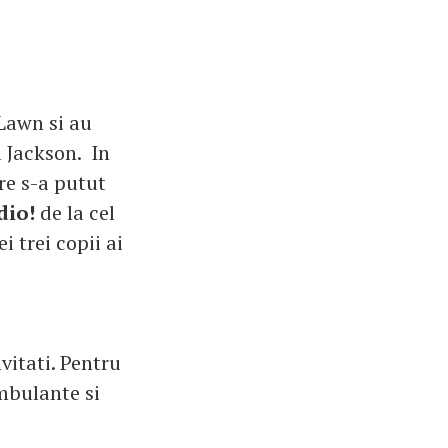
 Lawn si au
l Jackson. In
re s-a putut
dio!
de la cel
i trei copii ai
vitati. Pentru
ambulante si