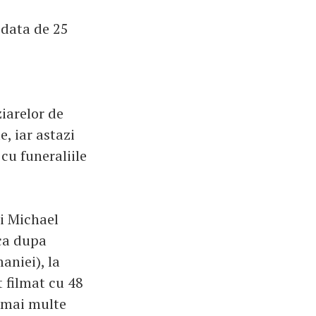
 data de 25
ziarelor de
e, iar astazi
 cu funeraliile
ui Michael
 ca dupa
aniei), la
t filmat cu 48
, mai multe