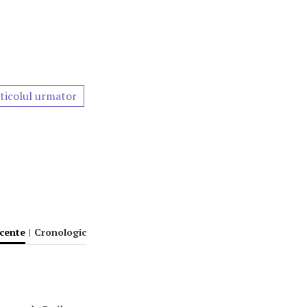
ticolul urmator
ecente
|
Cronologic