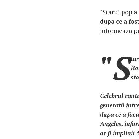
"Starul pop a
dupa ce a fost
informeaza pr
"S
tar
Rom
sto
Celebrul canta
generatii intr
dupa ce a facu
Angeles, info
ar fi implinit 