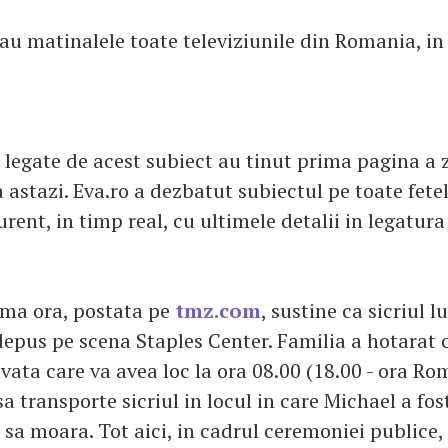
eau matinalele toate televiziunile din Romania, in
le legate de acest subiect au tinut prima pagina a 
 astazi. Eva.ro a dezbatut subiectul pe toate fetel
curent, in timp real, cu ultimele detalii in legatura
.
tima ora, postata pe
tmz.com
, sustine ca sicriul l
 depus pe scena Staples Center. Familia a hotarat
ata care va avea loc la ora 08.00 (18.00 - ora Rom
a transporte sicriul in locul in care Michael a fos
e sa moara. Tot aici, in cadrul ceremoniei publice