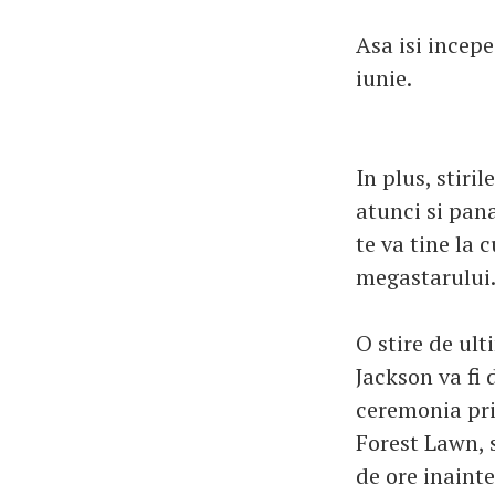
Asa isi incep
iunie.
In plus, stiri
atunci si pana
te va tine la 
megastarului
O stire de ul
Jackson va fi
ceremonia priv
Forest Lawn, s
de ore inaint