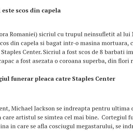
ul este scos din capela
ora Romaniei) sicriul cu trupul neinsufletit al lui
scos din capela si bagat intr-o masina mortuara, c
Staples Center. Sicriul a fost scos de 8 barbati i
capac a fost asezata o coroana superba, din flori r
egiul funerar pleaca catre Staples Center
nt, Michael Jackson se indreapta pentru ultima 
n care artistul se simtea cel mai bine. Cortegiul f
ina in care se afla cosciugul megastarului, se ind