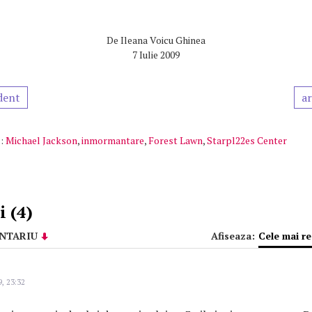
De
Ileana Voicu Ghinea
7 Iulie 2009
dent
ar
:
Michael Jackson
,
inmormantare
,
Forest Lawn
,
Starpl22es Center
 (4)
NTARIU
Afiseaza:
Cele mai r
9, 23:32