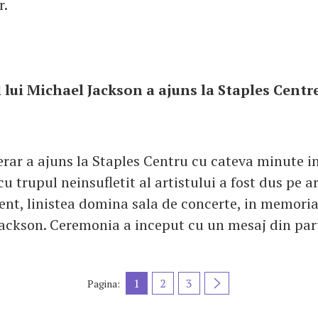
r.
l lui Michael Jackson a ajuns la Staples Centr
erar a ajuns la Staples Centru cu cateva minute i
 cu trupul neinsufletit al artistului a fost dus pe a
nt, linistea domina sala de concerte, in memoria 
Jackson. Ceremonia a inceput cu un mesaj din par
1
2
3
Pagina: