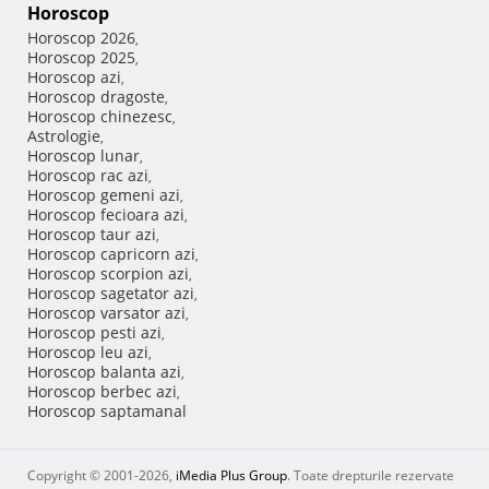
Horoscop
Horoscop 2026
,
Horoscop 2025
,
Horoscop azi
,
Horoscop dragoste
,
Horoscop chinezesc
,
Astrologie
,
Horoscop lunar
,
Horoscop rac azi
,
Horoscop gemeni azi
,
Horoscop fecioara azi
,
Horoscop taur azi
,
Horoscop capricorn azi
,
Horoscop scorpion azi
,
Horoscop sagetator azi
,
Horoscop varsator azi
,
Horoscop pesti azi
,
Horoscop leu azi
,
Horoscop balanta azi
,
Horoscop berbec azi
,
Horoscop saptamanal
Copyright © 2001-2026,
iMedia Plus Group
. Toate drepturile rezervate