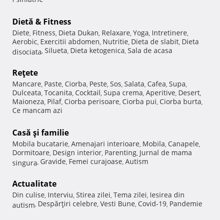
Dietă & Fitness
Diete
Fitness
Dieta Dukan
Relaxare
Yoga
Intretinere
,
,
,
,
,
,
Aerobic
Exercitii abdomen
Nutritie
Dieta de slabit
Dieta
,
,
,
,
Silueta
Dieta ketogenica
Sala de acasa
disociata
,
,
,
Reţete
Mancare
Paste
Ciorba
Peste
Sos
Salata
Cafea
Supa
,
,
,
,
,
,
,
,
Dulceata
Tocanita
Cocktail
Supa crema
Aperitive
Desert
,
,
,
,
,
,
Maioneza
Pilaf
Ciorba perisoare
Ciorba pui
Ciorba burta
,
,
,
,
,
Ce mancam azi
Casă şi familie
Mobila bucatarie
Amenajari interioare
Mobila
Canapele
,
,
,
,
Dormitoare
Design interior
Parenting
Jurnal de mama
,
,
,
Gravide
Femei curajoase
Autism
singura
,
,
,
Actualitate
Din culise
Interviu
Stirea zilei
Tema zilei
Iesirea din
,
,
,
,
Despărţiri celebre
Vesti Bune
Covid-19
Pandemie
autism
,
,
,
,