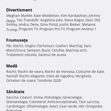
Divertisment
Meghan Markle
Kate Middleton
Kim Kardashian
Johnny
,
,
,
Teo Trandafir
Angelina Jolie
Dana Rogoz
Dani Otil
Depp
,
,
,
,
,
Smiley
Andra
Delia
Gina Pistol
Justin Bieber
Melania
,
,
,
,
,
Program TV
Program Pro TV
Program Antena 1
Trump
,
,
,
Frumuseţe
Păr
Rochii
Unghii
Parfumuri
Coafuri
Machiaj
Sani
,
,
,
,
,
,
,
Manichiura
Sampon
Buze
Celulita
Machiaj ochi
,
,
,
,
,
Tratament celulita
Salonul de acasa
,
Modă
Rochii
Rochii de seara
Rochii de mireasa
Costume de baie
,
,
,
,
Pantofi
Rochii elegante
Inele de logodna
Verighete
,
,
,
,
Ochelari de soare
Tendinte 2020
,
Sănătate
Sarcina
Ceaiuri
Inima
Psihologie
Ginecologie
,
,
,
,
,
Stomatologie
Colesterol
Anticonceptionale
Test sarcina
,
,
,
,
Cardiologie
Oftalmologie
Avort
Ceai verde
HIV
Ortopedie
,
,
,
,
,
,
Psihiatrie