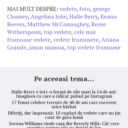
MAI MULT DESPRE:
vedete
,
foto
,
george
Clooney
,
Angelina Jolie
,
Halle Berry
,
Keanu
Reeves
,
Matthew McConaughey
,
Reese
Witherspoon
,
top vedete
,
cele mai
frumoase vedete
,
vedete frumusete
,
Ariana
Grande
,
jason momoa
,
top vedete frumoase
Pe aceeasi tema...
Halle Berry e într-o formă de zile mari la 54 de ani:
Imaginea cu care a ridicat pulsul pe Instagram
17 femei celebre trecute de 40 de ani care cuceresc
orice bărbat
Diferiți, dar împreună: 10 cupluri de vedete care nu țin
cont de gura lumii
Serena Williams vinde casa din Beverly Hills: Cât cere