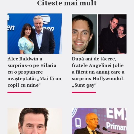
Citeste mai mult
Alec Baldwin a
După ani de tăcere,
surprins-o pe Hilaria
fratele Angelinei Jolie
cu o propunere
a făcut un anunț care a
neașteptată: „Mai fă un
surprins Hollywoodul:
copil cu mine”
„Sunt gay”