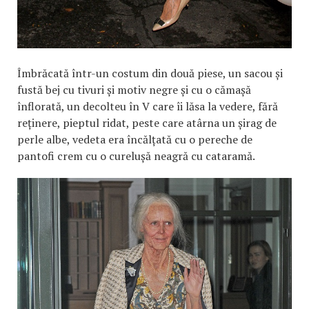
Îmbrăcată într-un costum din două piese, un sacou și
fustă bej cu tivuri și motiv negre și cu o cămașă
înflorată, un decolteu în V care îi lăsa la vedere, fără
reținere, pieptul ridat, peste care atârna un șirag de
perle albe, vedeta era încălțată cu o pereche de
pantofi crem cu o curelușă neagră cu cataramă.