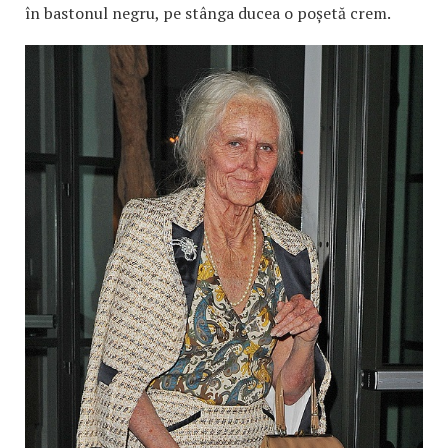
în bastonul negru, pe stânga ducea o poșetă crem.