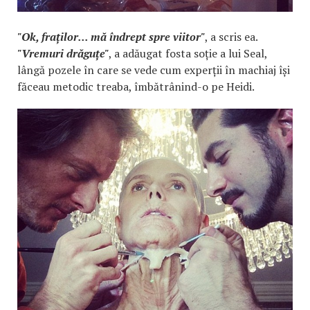
"Ok, fraților... mă îndrept spre viitor"
, a scris ea.
"Vremuri drăguțe"
, a adăugat fosta soție a lui Seal,
lângă pozele în care se vede cum experții în machiaj își
făceau metodic treaba, îmbătrânind-o pe Heidi.