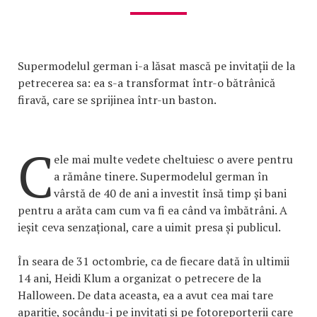
Supermodelul german i-a lăsat mască pe invitații de la
petrecerea sa: ea s-a transformat într-o bătrânică
firavă, care se sprijinea într-un baston.
C
ele mai multe vedete cheltuiesc o avere pentru
a rămâne tinere. Supermodelul german în
vârstă de 40 de ani a investit însă timp și bani
pentru a arăta cam cum va fi ea când va îmbătrâni. A
ieșit ceva senzațional, care a uimit presa și publicul.
În seara de 31 octombrie, ca de fiecare dată în ultimii
14 ani, Heidi Klum a organizat o petrecere de la
Halloween. De data aceasta, ea a avut cea mai tare
apariție, șocându-i pe invitați și pe fotoreporterii care