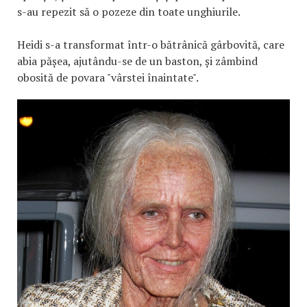
s-au repezit să o pozeze din toate unghiurile.
Heidi s-a transformat într-o bătrânică gârbovită, care
abia pășea, ajutându-se de un baston, și zâmbind
obosită de povara "vârstei înaintate".