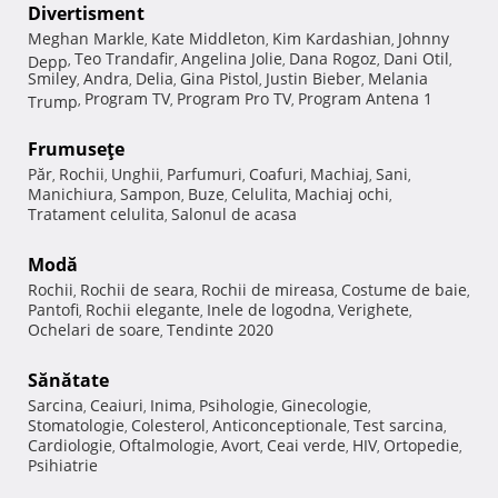
Divertisment
Meghan Markle
Kate Middleton
Kim Kardashian
Johnny
,
,
,
Teo Trandafir
Angelina Jolie
Dana Rogoz
Dani Otil
Depp
,
,
,
,
,
Smiley
Andra
Delia
Gina Pistol
Justin Bieber
Melania
,
,
,
,
,
Program TV
Program Pro TV
Program Antena 1
Trump
,
,
,
Frumuseţe
Păr
Rochii
Unghii
Parfumuri
Coafuri
Machiaj
Sani
,
,
,
,
,
,
,
Manichiura
Sampon
Buze
Celulita
Machiaj ochi
,
,
,
,
,
Tratament celulita
Salonul de acasa
,
Modă
Rochii
Rochii de seara
Rochii de mireasa
Costume de baie
,
,
,
,
Pantofi
Rochii elegante
Inele de logodna
Verighete
,
,
,
,
Ochelari de soare
Tendinte 2020
,
Sănătate
Sarcina
Ceaiuri
Inima
Psihologie
Ginecologie
,
,
,
,
,
Stomatologie
Colesterol
Anticonceptionale
Test sarcina
,
,
,
,
Cardiologie
Oftalmologie
Avort
Ceai verde
HIV
Ortopedie
,
,
,
,
,
,
Psihiatrie