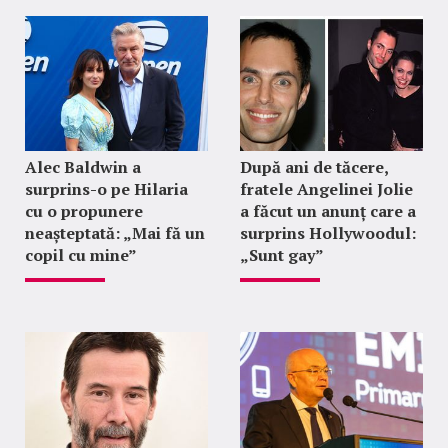
Alec Baldwin a
După ani de tăcere,
surprins-o pe Hilaria
fratele Angelinei Jolie
cu o propunere
a făcut un anunț care a
neașteptată: „Mai fă un
surprins Hollywoodul:
copil cu mine”
„Sunt gay”