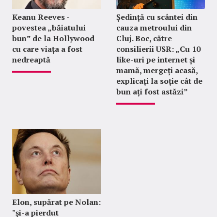
Keanu Reeves -
Ședință cu scântei din
povestea „băiatului
cauza metroului din
bun” de la Hollywood
Cluj. Boc, către
cu care viața a fost
consilierii USR: „Cu 10
nedreaptă
like-uri pe internet și
mamă, mergeți acasă,
explicați la soție cât de
bun ați fost astăzi”
Elon, supărat pe Nolan:
"şi-a pierdut