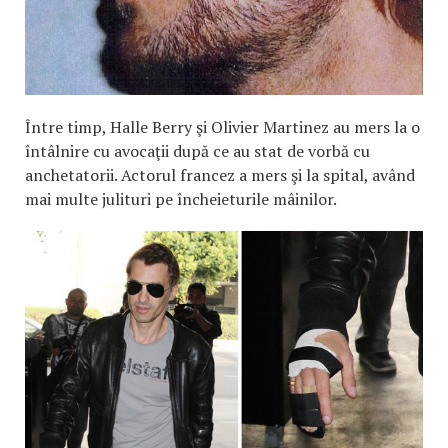
Între timp, Halle Berry şi Olivier Martinez au mers la o
întâlnire cu avocaţii după ce au stat de vorbă cu
anchetatorii. Actorul francez a mers şi la spital, având
mai multe julituri pe încheieturile mâinilor.