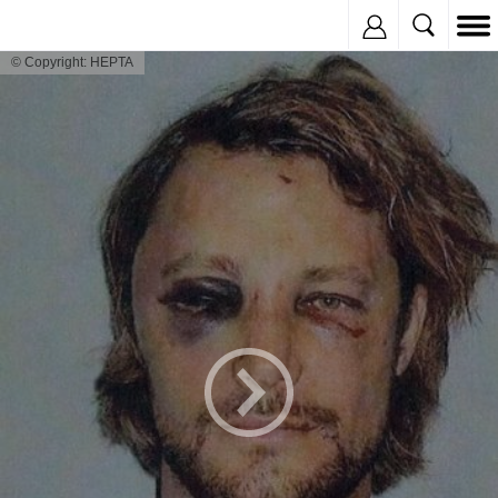
Inregistreaza
© Copyright: HEPTA