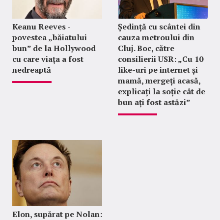
Keanu Reeves -
Ședință cu scântei din
povestea „băiatului
cauza metroului din
bun” de la Hollywood
Cluj. Boc, către
cu care viața a fost
consilierii USR: „Cu 10
nedreaptă
like-uri pe internet și
mamă, mergeți acasă,
explicați la soție cât de
bun ați fost astăzi”
Elon, supărat pe Nolan: