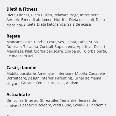
Dietă & Fitness
Diete
Fitness
Dieta Dukan
Relaxare
Yoga
Intretinere
,
,
,
,
,
,
Aerobic
Exercitii abdomen
Nutritie
Dieta de slabit
Dieta
,
,
,
,
Silueta
Dieta ketogenica
Sala de acasa
disociata
,
,
,
Reţete
Mancare
Paste
Ciorba
Peste
Sos
Salata
Cafea
Supa
,
,
,
,
,
,
,
,
Dulceata
Tocanita
Cocktail
Supa crema
Aperitive
Desert
,
,
,
,
,
,
Maioneza
Pilaf
Ciorba perisoare
Ciorba pui
Ciorba burta
,
,
,
,
,
Ce mancam azi
Casă şi familie
Mobila bucatarie
Amenajari interioare
Mobila
Canapele
,
,
,
,
Dormitoare
Design interior
Parenting
Jurnal de mama
,
,
,
Gravide
Femei curajoase
Autism
singura
,
,
,
Actualitate
Din culise
Interviu
Stirea zilei
Tema zilei
Iesirea din
,
,
,
,
Despărţiri celebre
Vesti Bune
Covid-19
Pandemie
autism
,
,
,
,