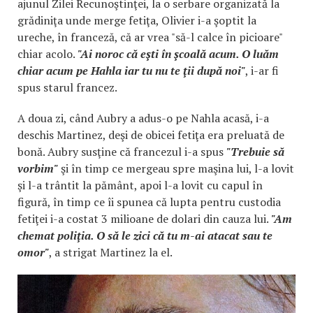
ajunul Zilei Recunoştinţei, la o serbare organizată la
grădiniţa unde merge fetiţa, Olivier i-a şoptit la
ureche, în franceză, că ar vrea "să-l calce în picioare"
chiar acolo.
"Ai noroc că eşti în şcoală acum. O luăm
chiar acum pe Hahla iar tu nu te ţii după noi"
, i-ar fi
spus starul francez.
A doua zi, când Aubry a adus-o pe Nahla acasă, i-a
deschis Martinez, deşi de obicei fetiţa era preluată de
bonă. Aubry susţine că francezul i-a spus
"Trebuie să
vorbim"
şi în timp ce mergeau spre maşina lui, l-a lovit
şi l-a trântit la pământ, apoi l-a lovit cu capul în
figură, în timp ce îi spunea că lupta pentru custodia
fetiţei i-a costat 3 milioane de dolari din cauza lui.
"Am
chemat poliţia. O să le zici că tu m-ai atacat sau te
omor"
, a strigat Martinez la el.