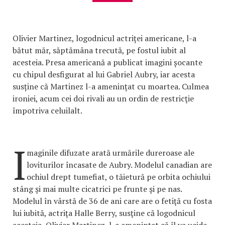
Olivier Martinez, logodnicul actriței americane, l-a
bătut măr, săptămâna trecută, pe fostul iubit al
acesteia. Presa americană a publicat imagini șocante
cu chipul desfigurat al lui Gabriel Aubry, iar acesta
susține că Martinez l-a amenințat cu moartea. Culmea
ironiei, acum cei doi rivali au un ordin de restricţie
împotriva celuilalt.
I
maginile difuzate arată urmările dureroase ale
loviturilor încasate de Aubry. Modelul canadian are
ochiul drept tumefiat, o tăietură pe orbita ochiului
stâng şi mai multe cicatrici pe frunte şi pe nas.
Modelul în vârstă de 36 de ani care are o fetiţă cu fosta
lui iubită, actriţa Halle Berry, susţine că logodnicul