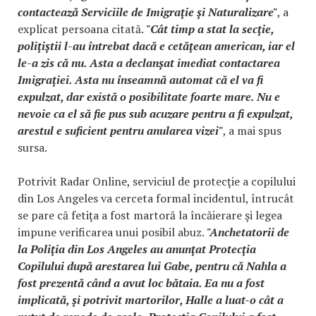
contactează Serviciile de Imigraţie şi Naturalizare"
, a
explicat persoana citată.
"Cât timp a stat la secţie,
poliţiştii l-au întrebat dacă e cetăţean american, iar el
le-a zis că nu. Asta a declanşat imediat contactarea
Imigraţiei. Asta nu înseamnă automat că el va fi
expulzat, dar există o posibilitate foarte mare. Nu e
nevoie ca el să fie pus sub acuzare pentru a fi expulzat,
arestul e suficient pentru anularea vizei"
, a mai spus
sursa.
Potrivit Radar Online, serviciul de protecţie a copilului
din Los Angeles va cerceta formal incidentul, întrucât
se pare că fetiţa a fost martoră la încăierare şi legea
impune verificarea unui posibil abuz.
"Anchetatorii de
la Poliţia din Los Angeles au anunţat Protecţia
Copilului după arestarea lui Gabe, pentru că Nahla a
fost prezentă când a avut loc bătaia. Ea nu a fost
implicată, şi potrivit martorilor, Halle a luat-o cât a