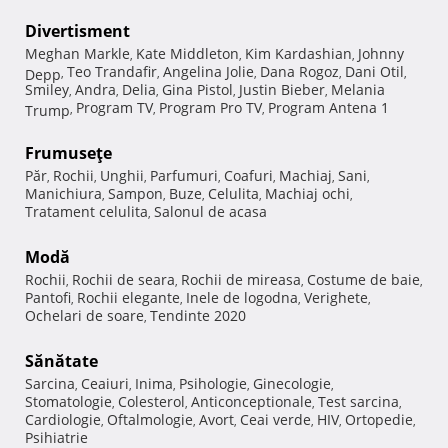
Divertisment
Meghan Markle
Kate Middleton
Kim Kardashian
Johnny
,
,
,
Teo Trandafir
Angelina Jolie
Dana Rogoz
Dani Otil
Depp
,
,
,
,
,
Smiley
Andra
Delia
Gina Pistol
Justin Bieber
Melania
,
,
,
,
,
Program TV
Program Pro TV
Program Antena 1
Trump
,
,
,
Frumuseţe
Păr
Rochii
Unghii
Parfumuri
Coafuri
Machiaj
Sani
,
,
,
,
,
,
,
Manichiura
Sampon
Buze
Celulita
Machiaj ochi
,
,
,
,
,
Tratament celulita
Salonul de acasa
,
Modă
Rochii
Rochii de seara
Rochii de mireasa
Costume de baie
,
,
,
,
Pantofi
Rochii elegante
Inele de logodna
Verighete
,
,
,
,
Ochelari de soare
Tendinte 2020
,
Sănătate
Sarcina
Ceaiuri
Inima
Psihologie
Ginecologie
,
,
,
,
,
Stomatologie
Colesterol
Anticonceptionale
Test sarcina
,
,
,
,
Cardiologie
Oftalmologie
Avort
Ceai verde
HIV
Ortopedie
,
,
,
,
,
,
Psihiatrie