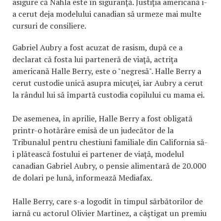
asigure că Nahla este în siguranţă. Justiţia americană i-
a cerut deja modelului canadian să urmeze mai multe
cursuri de consiliere.
Gabriel Aubry a fost acuzat de rasism, după ce a
declarat că fosta lui parteneră de viaţă, actriţa
americană Halle Berry, este o "negresă". Halle Berry a
cerut custodie unică asupra micuţei, iar Aubry a cerut
la rândul lui să împartă custodia copilului cu mama ei.
De asemenea, în aprilie, Halle Berry a fost obligată
printr-o hotărâre emisă de un judecător de la
Tribunalul pentru chestiuni familiale din California să-
i plătească fostului ei partener de viaţă, modelul
canadian Gabriel Aubry, o pensie alimentară de 20.000
de dolari pe lună, informează Mediafax.
Halle Berry, care s-a logodit în timpul sărbătorilor de
iarnă cu actorul Olivier Martinez, a câştigat un premiu