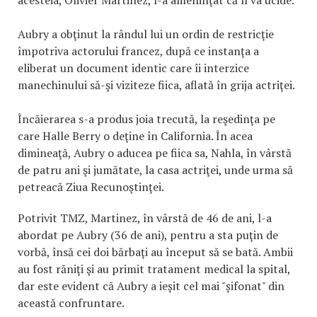
acesteia, Olivier Martinez, l-a ameninţat că îl va ucide.
Aubry a obţinut la rândul lui un ordin de restricţie
împotriva actorului francez, după ce instanţa a
eliberat un document identic care îi interzice
manechinului să-şi viziteze fiica, aflată în grija actriţei.
Încăierarea s-a produs joia trecută, la reşedinţa pe
care Halle Berry o deţine în California. În acea
dimineaţă, Aubry o aducea pe fiica sa, Nahla, în vârstă
de patru ani şi jumătate, la casa actriţei, unde urma să
petreacă Ziua Recunoştinţei.
Potrivit TMZ, Martinez, în vârstă de 46 de ani, l-a
abordat pe Aubry (36 de ani), pentru a sta puţin de
vorbă, însă cei doi bărbaţi au început să se bată. Ambii
au fost răniţi şi au primit tratament medical la spital,
dar este evident că Aubry a ieșit cel mai "șifonat" din
această confruntare.