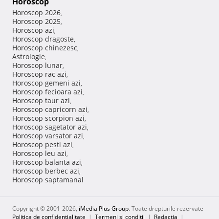
Horoscop
Horoscop 2026
,
Horoscop 2025
,
Horoscop azi
,
Horoscop dragoste
,
Horoscop chinezesc
,
Astrologie
,
Horoscop lunar
,
Horoscop rac azi
,
Horoscop gemeni azi
,
Horoscop fecioara azi
,
Horoscop taur azi
,
Horoscop capricorn azi
,
Horoscop scorpion azi
,
Horoscop sagetator azi
,
Horoscop varsator azi
,
Horoscop pesti azi
,
Horoscop leu azi
,
Horoscop balanta azi
,
Horoscop berbec azi
,
Horoscop saptamanal
Copyright © 2001-2026,
iMedia Plus Group
. Toate drepturile rezervate
Politica de confidențialitate
|
Termeni si conditii
|
Redacţia
|