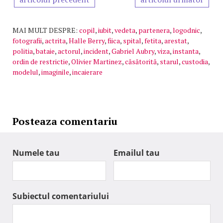
MAI MULT DESPRE:
copil
,
iubit
,
vedeta
,
partenera
,
logodnic
,
fotografii
,
actrita
,
Halle Berry
,
fiica
,
spital
,
fetita
,
arestat
,
politia
,
bataie
,
actorul
,
incident
,
Gabriel Aubry
,
viza
,
instanta
,
ordin de restrictie
,
Olivier Martinez
,
căsătorită
,
starul
,
custodia
,
modelul
,
imaginile
,
incaierare
Posteaza comentariu
Numele tau
Emailul tau
Subiectul comentariului