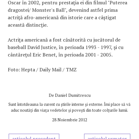
Oscar în 2002, pentru prestaţia ei din filmul "Puterea
dragostei/ Monster's Ball", devenind astfel prima
actriţă afro-americană din istorie care a câştigat
această distincţie.
Actriţa americană a fost căsătorită cu jucătorul de
baseball David Justice, în perioada 1993 - 1997, şi cu
cântăreţul Eric Benet, în perioada 2001 - 2005.
Foto: Hepta / Daily Mail / TMZ
De
Daniel Dumitrescu
Sunt întotdeauna la curent cu știrile interne și externe. Îmi place să vă
aduc noutăți din viața vedetelor și povești din toate colțurile lumii.
28 Noiembrie 2012
articolul precedent
articolul urmator