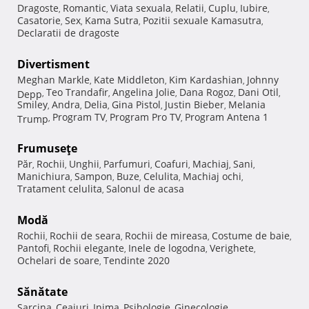
Dragoste
Romantic
Viata sexuala
Relatii
Cuplu
Iubire
,
,
,
,
,
,
Casatorie
Sex
Kama Sutra
Pozitii sexuale Kamasutra
,
,
,
,
Declaratii de dragoste
Divertisment
Meghan Markle
Kate Middleton
Kim Kardashian
Johnny
,
,
,
Teo Trandafir
Angelina Jolie
Dana Rogoz
Dani Otil
Depp
,
,
,
,
,
Smiley
Andra
Delia
Gina Pistol
Justin Bieber
Melania
,
,
,
,
,
Program TV
Program Pro TV
Program Antena 1
Trump
,
,
,
Frumuseţe
Păr
Rochii
Unghii
Parfumuri
Coafuri
Machiaj
Sani
,
,
,
,
,
,
,
Manichiura
Sampon
Buze
Celulita
Machiaj ochi
,
,
,
,
,
Tratament celulita
Salonul de acasa
,
Modă
Rochii
Rochii de seara
Rochii de mireasa
Costume de baie
,
,
,
,
Pantofi
Rochii elegante
Inele de logodna
Verighete
,
,
,
,
Ochelari de soare
Tendinte 2020
,
Sănătate
Sarcina
Ceaiuri
Inima
Psihologie
Ginecologie
,
,
,
,
,