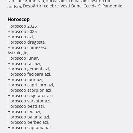
Din culise
Interviu
Stirea zilei
Tema zilei
Iesirea din
,
,
,
,
Despărţiri celebre
Vesti Bune
Covid-19
Pandemie
autism
,
,
,
,
Horoscop
Horoscop 2026
,
Horoscop 2025
,
Horoscop azi
,
Horoscop dragoste
,
Horoscop chinezesc
,
Astrologie
,
Horoscop lunar
,
Horoscop rac azi
,
Horoscop gemeni azi
,
Horoscop fecioara azi
,
Horoscop taur azi
,
Horoscop capricorn azi
,
Horoscop scorpion azi
,
Horoscop sagetator azi
,
Horoscop varsator azi
,
Horoscop pesti azi
,
Horoscop leu azi
,
Horoscop balanta azi
,
Horoscop berbec azi
,
Horoscop saptamanal