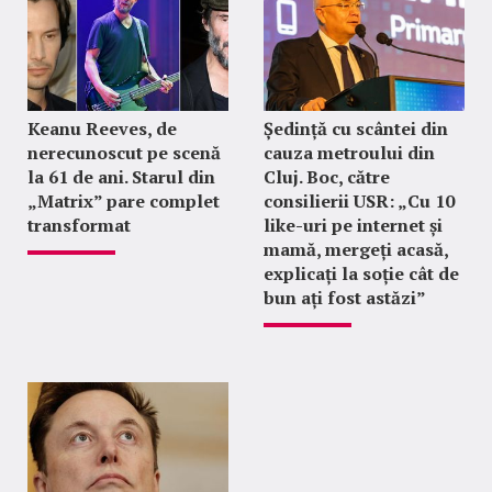
Keanu Reeves, de
Ședință cu scântei din
nerecunoscut pe scenă
cauza metroului din
la 61 de ani. Starul din
Cluj. Boc, către
„Matrix” pare complet
consilierii USR: „Cu 10
transformat
like-uri pe internet și
mamă, mergeți acasă,
explicați la soție cât de
bun ați fost astăzi”