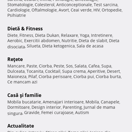
Stomatologie
Colesterol
Anticonceptionale
Test sarcina
,
,
,
,
Cardiologie
Oftalmologie
Avort
Ceai verde
HIV
Ortopedie
,
,
,
,
,
,
Psihiatrie
Dietă & Fitness
Diete
Fitness
Dieta Dukan
Relaxare
Yoga
Intretinere
,
,
,
,
,
,
Aerobic
Exercitii abdomen
Nutritie
Dieta de slabit
Dieta
,
,
,
,
Silueta
Dieta ketogenica
Sala de acasa
disociata
,
,
,
Reţete
Mancare
Paste
Ciorba
Peste
Sos
Salata
Cafea
Supa
,
,
,
,
,
,
,
,
Dulceata
Tocanita
Cocktail
Supa crema
Aperitive
Desert
,
,
,
,
,
,
Maioneza
Pilaf
Ciorba perisoare
Ciorba pui
Ciorba burta
,
,
,
,
,
Ce mancam azi
Casă şi familie
Mobila bucatarie
Amenajari interioare
Mobila
Canapele
,
,
,
,
Dormitoare
Design interior
Parenting
Jurnal de mama
,
,
,
Gravide
Femei curajoase
Autism
singura
,
,
,
Actualitate