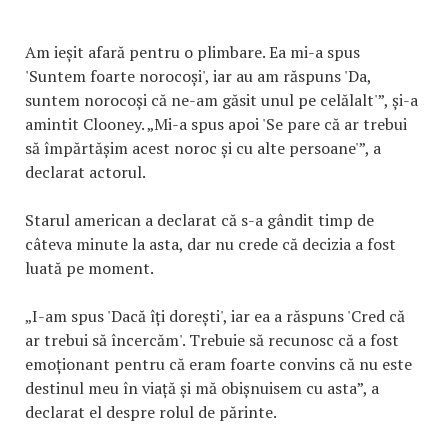
Am ieșit afară pentru o plimbare. Ea mi-a spus
'Suntem foarte norocoși', iar au am răspuns 'Da,
suntem norocoși că ne-am găsit unul pe celălalt'”, și-a
amintit Clooney. „Mi-a spus apoi 'Se pare că ar trebui
să împărtășim acest noroc și cu alte persoane'”, a
declarat actorul.
Starul american a declarat că s-a gândit timp de
câteva minute la asta, dar nu crede că decizia a fost
luată pe moment.
„I-am spus 'Dacă îți dorești', iar ea a răspuns 'Cred că
ar trebui să încercăm'. Trebuie să recunosc că a fost
emoționant pentru că eram foarte convins că nu este
destinul meu în viață și mă obișnuisem cu asta”, a
declarat el despre rolul de părinte.