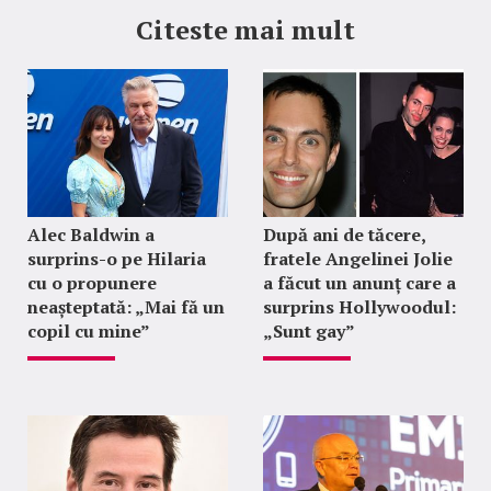
Citeste mai mult
Alec Baldwin a
După ani de tăcere,
surprins-o pe Hilaria
fratele Angelinei Jolie
cu o propunere
a făcut un anunț care a
neașteptată: „Mai fă un
surprins Hollywoodul:
copil cu mine”
„Sunt gay”