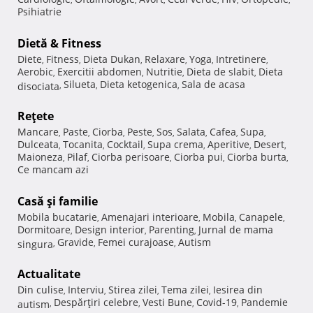
Psihiatrie
Dietă & Fitness
Diete
Fitness
Dieta Dukan
Relaxare
Yoga
Intretinere
,
,
,
,
,
,
Aerobic
Exercitii abdomen
Nutritie
Dieta de slabit
Dieta
,
,
,
,
Silueta
Dieta ketogenica
Sala de acasa
disociata
,
,
,
Reţete
Mancare
Paste
Ciorba
Peste
Sos
Salata
Cafea
Supa
,
,
,
,
,
,
,
,
Dulceata
Tocanita
Cocktail
Supa crema
Aperitive
Desert
,
,
,
,
,
,
Maioneza
Pilaf
Ciorba perisoare
Ciorba pui
Ciorba burta
,
,
,
,
,
Ce mancam azi
Casă şi familie
Mobila bucatarie
Amenajari interioare
Mobila
Canapele
,
,
,
,
Dormitoare
Design interior
Parenting
Jurnal de mama
,
,
,
Gravide
Femei curajoase
Autism
singura
,
,
,
Actualitate
Din culise
Interviu
Stirea zilei
Tema zilei
Iesirea din
,
,
,
,
Despărţiri celebre
Vesti Bune
Covid-19
Pandemie
autism
,
,
,
,