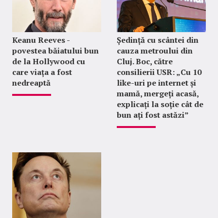
Keanu Reeves -
Ședință cu scântei din
povestea băiatului bun
cauza metroului din
de la Hollywood cu
Cluj. Boc, către
care viața a fost
consilierii USR: „Cu 10
nedreaptă
like-uri pe internet și
mamă, mergeți acasă,
explicați la soție cât de
bun ați fost astăzi”