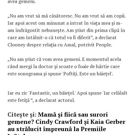
avea gemeni.
„Nu am vrut să mă căsătoresc. Nu am vrut să am copii.
Iar apoi acest om minunat a intrat în viața mea și m-
am îndrăgostit nebunește. Am știut din prima clipă în
care am întâlnit-o că totul va fi diferit”, a declarat
Clooney despre relația cu Amal, potrivit People.
„Nu am știut că vom avea gemeni. E momentul acela
când mergi la doctor și scoate o foaie de hârtie care
este sonograma și spune 'Poftiți. Este un băiețel'.
Iar eu zic 'Fantastic, un băiețel.' Apoi spune 'Iar celălalt
este fetiță'”, a declarat actorul.
Citește și:
Mamă și fiică sau surori
gemene? Cindy Crawford și Kaia Gerber
au strălucit împreună la Premiile