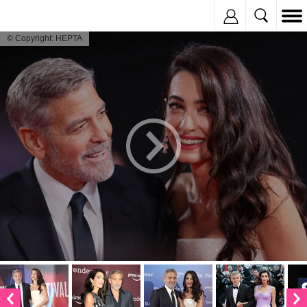
Inregistreaza
© Copyright: HEPTA