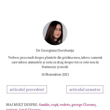
De
Georgiana Dorobanțu
Vorbesc prea mult despre plantele din grădina mea, iubesc oamenii
care iubesc animalele și scriu cu drag despre tot ce este nou în
frumusețe și modă
16 Noiembrie 2021
articolul precedent
articolul urmator
MAI MULT DESPRE:
familie
,
copii
,
vedete
,
george Clooney
,
gemeni
,
Amal Clooney