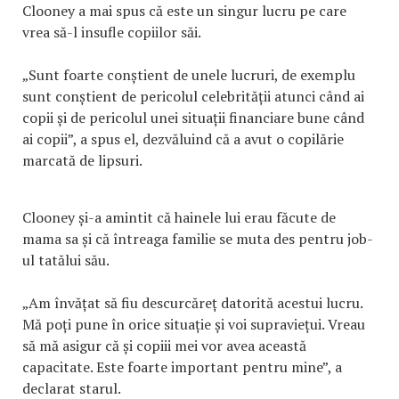
Clooney a mai spus că este un singur lucru pe care
vrea să-l insufle copiilor săi.
„Sunt foarte conștient de unele lucruri, de exemplu
sunt conștient de pericolul celebrității atunci când ai
copii și de pericolul unei situații financiare bune când
ai copii”, a spus el, dezvăluind că a avut o copilărie
marcată de lipsuri.
Clooney și-a amintit că hainele lui erau făcute de
mama sa și că întreaga familie se muta des pentru job-
ul tatălui său.
„Am învățat să fiu descurcăreț datorită acestui lucru.
Mă poți pune în orice situație și voi supraviețui. Vreau
să mă asigur că și copiii mei vor avea această
capacitate. Este foarte important pentru mine”, a
declarat starul.