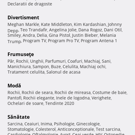
Declaratii de dragoste
Divertisment
Meghan Markle
Kate Middleton
Kim Kardashian
Johnny
,
,
,
Teo Trandafir
Angelina Jolie
Dana Rogoz
Dani Otil
Depp
,
,
,
,
,
Smiley
Andra
Delia
Gina Pistol
Justin Bieber
Melania
,
,
,
,
,
Program TV
Program Pro TV
Program Antena 1
Trump
,
,
,
Frumuseţe
Păr
Rochii
Unghii
Parfumuri
Coafuri
Machiaj
Sani
,
,
,
,
,
,
,
Manichiura
Sampon
Buze
Celulita
Machiaj ochi
,
,
,
,
,
Tratament celulita
Salonul de acasa
,
Modă
Rochii
Rochii de seara
Rochii de mireasa
Costume de baie
,
,
,
,
Pantofi
Rochii elegante
Inele de logodna
Verighete
,
,
,
,
Ochelari de soare
Tendinte 2020
,
Sănătate
Sarcina
Ceaiuri
Inima
Psihologie
Ginecologie
,
,
,
,
,
Stomatologie
Colesterol
Anticonceptionale
Test sarcina
,
,
,
,
Cardiologie
Oftalmologie
Avort
Ceai verde
HIV
Ortopedie
,
,
,
,
,
,