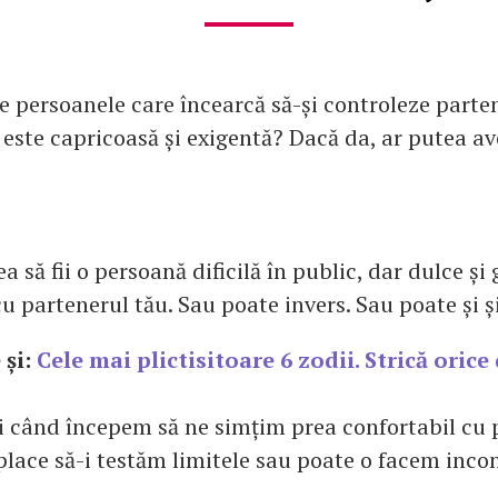
e persoanele care încearcă să-și controleze parten
, este capricoasă și exigentă? Dacă da, ar putea a
a să fii o persoană dificilă în public, dar dulce și g
cu partenerul tău. Sau poate invers. Sau poate și și
 și:
Cele mai plictisitoare 6 zodii. Strică orice 
i când începem să ne simțim prea confortabil cu
 place să-i testăm limitele sau poate o facem inco