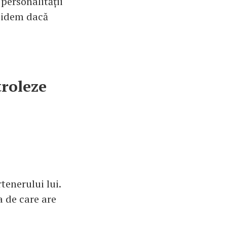
 personalității
ecidem dacă
troleze
tenerului lui.
a de care are