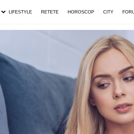
rebui să mergi
și 60 de ani. De ce te trezești mai des
pe măsură ce înaintezi în vârstă
LIFESTYLE
RETETE
HOROSCOP
CITY
FOR