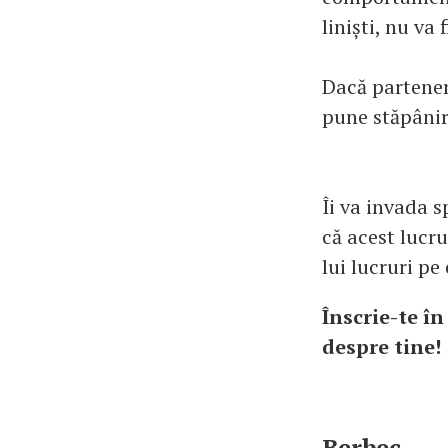
liniști, nu va f
Dacă partener
pune stăpânire
Îi va invada s
că acest lucru
lui lucruri pe 
Înscrie-te î
despre tine
Berbec