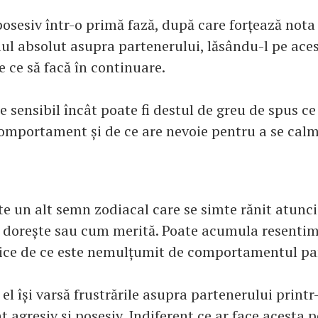
posesiv într-o primă fază, după care forțează nota 
lul absolut asupra partenerului, lăsându-l pe aces
 ce să facă în continuare.
e sensibil încât poate fi destul de greu de spus ce
comportament și de ce are nevoie pentru a se calm
te un alt semn zodiacal care se simte rănit atunc
i dorește sau cum merită. Poate acumula resentim
lice de ce este nemulțumit de comportamentul pa
l își varsă frustrările asupra partenerului printr
agresiv și posesiv. Indiferent ce ar face acesta p