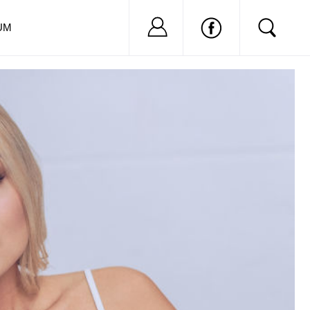
Nu ai cont?
Inregistreaza-
UM