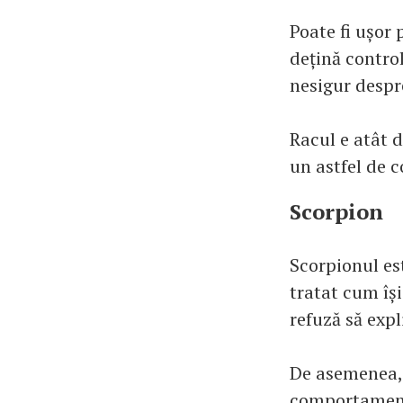
Poate fi ușor 
dețină contro
nesigur despre
Racul e atât d
un astfel de 
Scorpion
Scorpionul es
tratat cum îș
refuză să exp
De asemenea, e
comportament 