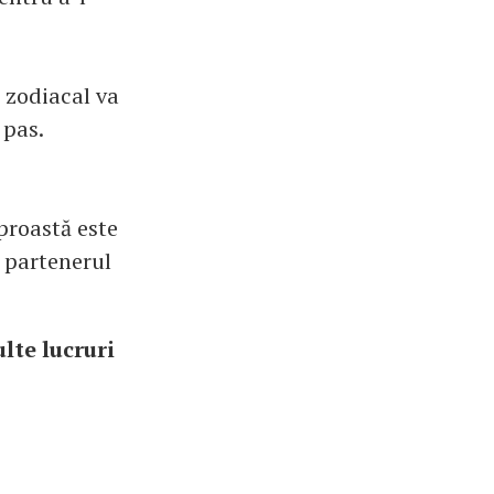
 zodiacal va
 pas.
 proastă este
a partenerul
lte lucruri