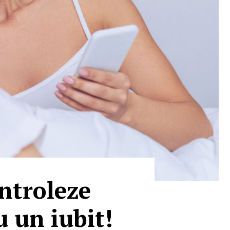
ontroleze
u un iubit!