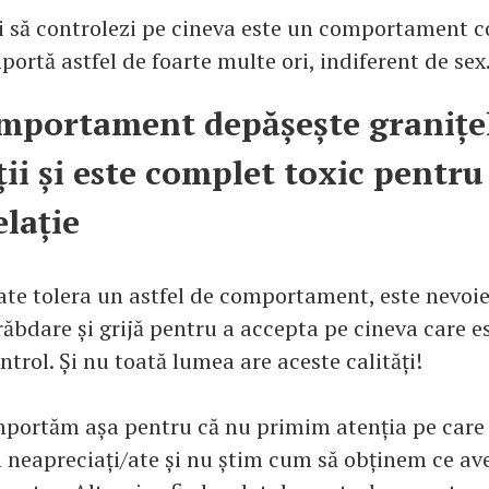
ci să controlezi pe cineva este un comportament c
portă astfel de foarte multe ori, indiferent de sex
mportament depășește granițe
ții și este complet toxic pentru
elație
ate tolera un astfel de comportament, este nevoi
ăbdare și grijă pentru a accepta pe cineva care e
trol. Și nu toată lumea are aceste calități!
mportăm așa pentru că nu primim atenția pe care
 neapreciați/ate și nu știm cum să obținem ce a