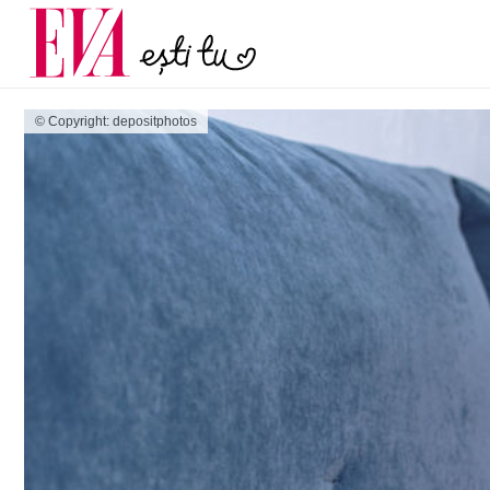
menopauză și când ar t
Carieră
la medic
Actualitate
© Copyright: depositphotos