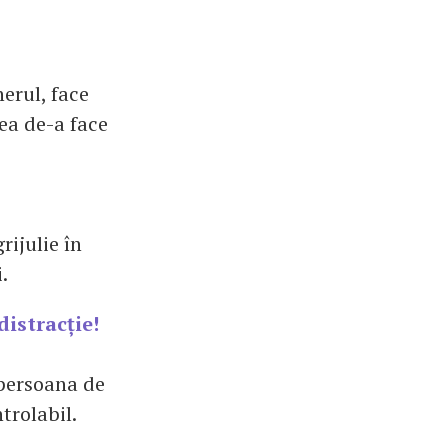
erul, face
vea de-a face
rijulie în
.
distracție!
 persoana de
ntrolabil.