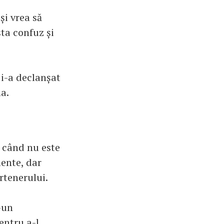
și vrea să
ta confuz și
 i-a declanșat
a.
i când nu este
ente, dar
rtenerului.
-un
entru a-l