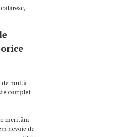
opilăresc,
.
le
 orice
e de multă
ste complet
 o merităm
vem nevoie de