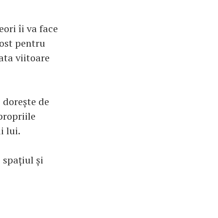
ori îi va face
rost pentru
ata viitoare
i dorește de
propriile
 lui.
spațiul și