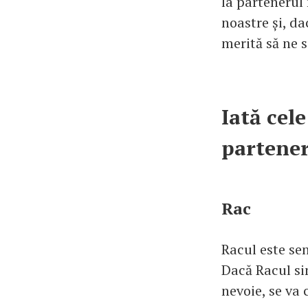
la partenerul 
noastre și, da
merită să ne
Iată cele
partener
Rac
Racul este sen
Dacă Racul si
nevoie, se va