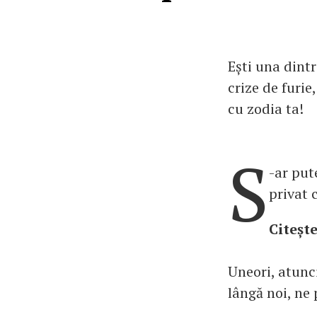
Ești una dintr
crize de furie
cu zodia ta!
S
-ar pute
privat 
Citește
Uneori, atunc
lângă noi, ne