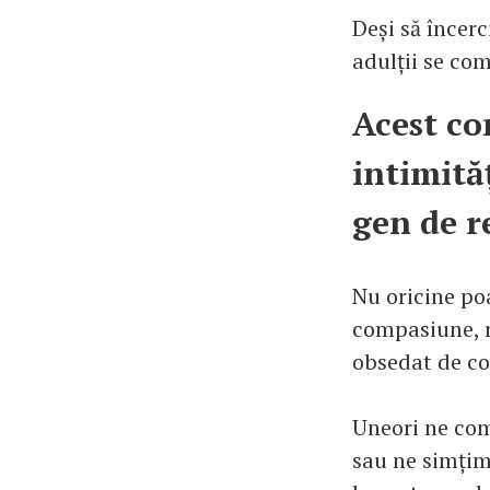
Deși să încer
adulții se com
Acest co
intimită
gen de r
Nu oricine po
compasiune, r
obsedat de con
Uneori ne co
sau ne simțim