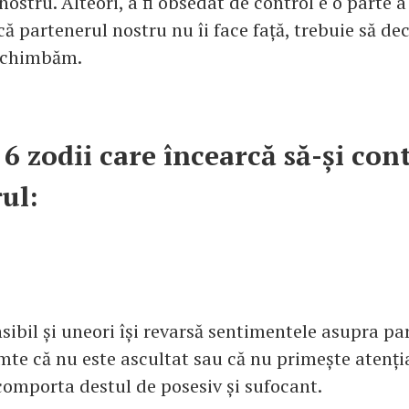
nostru. Alteori, a fi obsedat de control e o parte a
că partenerul nostru nu îi face față, trebuie să d
 schimbăm.
 6 zodii care încearcă să-și con
ul:
sibil și uneori își revarsă sentimentele asupra par
mte că nu este ascultat sau că nu primește atenți
 comporta destul de posesiv și sufocant.