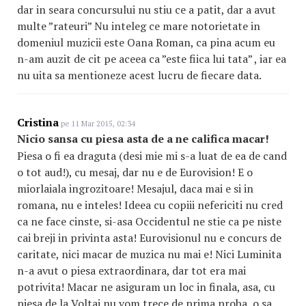
dar in seara concursului nu stiu ce a patit, dar a avut
multe ”rateuri” Nu inteleg ce mare notorietate in
domeniul muzicii este Oana Roman, ca pina acum eu
n-am auzit de cit pe aceea ca ”este fiica lui tata” , iar ea
nu uita sa mentioneze acest lucru de fiecare data.
Cristina
pe 11 Mar 2015, 02:34
Nicio sansa cu piesa asta de a ne califica macar!
Piesa o fi ea draguta (desi mie mi s-a luat de ea de cand
o tot aud!), cu mesaj, dar nu e de Eurovision! E o
miorlaiala ingrozitoare! Mesajul, daca mai e si in
romana, nu e inteles! Ideea cu copiii nefericiti nu cred
ca ne face cinste, si-asa Occidentul ne stie ca pe niste
cai breji in privinta asta! Eurovisionul nu e concurs de
caritate, nici macar de muzica nu mai e! Nici Luminita
n-a avut o piesa extraordinara, dar tot era mai
potrivita! Macar ne asiguram un loc in finala, asa, cu
piesa de la Voltaj nu vom trece de prima proba, o sa