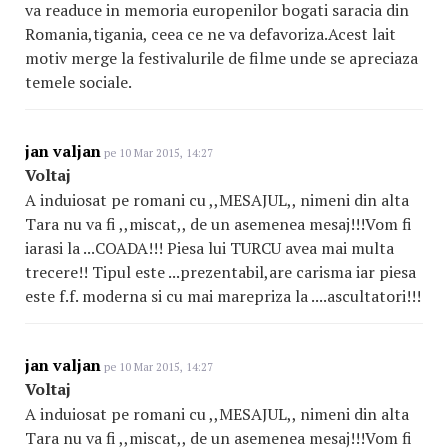
va readuce in memoria europenilor bogati saracia din
Romania,tigania, ceea ce ne va defavoriza.Acest lait
motiv merge la festivalurile de filme unde se apreciaza
temele sociale.
jan valjan
pe 10 Mar 2015, 14:27
Voltaj
A induiosat pe romani cu ,,MESAJUL,, nimeni din alta
Tara nu va fi ,,miscat,, de un asemenea mesaj!!!Vom fi
iarasi la ...COADA!!! Piesa lui TURCU avea mai multa
trecere!! Tipul este ...prezentabil,are carisma iar piesa
este f.f. moderna si cu mai marepriza la ....ascultatori!!!
jan valjan
pe 10 Mar 2015, 14:27
Voltaj
A induiosat pe romani cu ,,MESAJUL,, nimeni din alta
Tara nu va fi ,,miscat,, de un asemenea mesaj!!!Vom fi