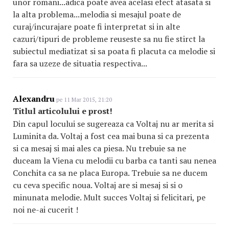
unor romani...adica poate avea acelasi efect atasata si
la alta problema...melodia si mesajul poate de
curaj/incurajare poate fi interpretat si in alte
cazuri/tipuri de probleme reuseste sa nu fie stirct la
subiectul mediatizat si sa poata fi placuta ca melodie si
fara sa uzeze de situatia respectiva...
Alexandru
pe 11 Mar 2015, 21:20
Titlul articolului e prost!
Din capul locului se sugereaza ca Voltaj nu ar merita si
Luminita da. Voltaj a fost cea mai buna si ca prezenta
si ca mesaj si mai ales ca piesa. Nu trebuie sa ne
duceam la Viena cu melodii cu barba ca tanti sau nenea
Conchita ca sa ne placa Europa. Trebuie sa ne ducem
cu ceva specific noua. Voltaj are si mesaj si si o
minunata melodie. Mult succes Voltaj si felicitari, pe
noi ne-ai cucerit !