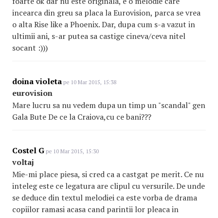
foarte ok dar nu este originala, e o melodie care
incearca din greu sa placa la Eurovision, parca se vrea
o alta Rise like a Phoenix. Dar, dupa cum s-a vazut in
ultimii ani, s-ar putea sa castige cineva/ceva nitel
socant :)))
doina violeta
pe 10 Mar 2015, 15:38
eurovision
Mare lucru sa nu vedem dupa un timp un "scandal" gen
Gala Bute De ce la Craiova,cu ce bani???
Costel G
pe 10 Mar 2015, 15:30
voltaj
Mie-mi place piesa, si cred ca a castgat pe merit. Ce nu
inteleg este ce legatura are clipul cu versurile. De unde
se deduce din textul melodiei ca este vorba de drama
copiilor ramasi acasa cand parintii lor pleaca in