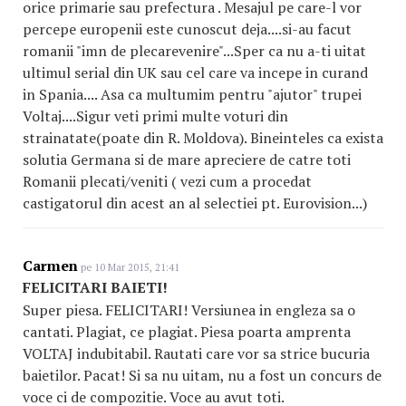
orice primarie sau prefectura . Mesajul pe care-l vor
percepe europenii este cunoscut deja....si-au facut
romanii "imn de plecarevenire"...Sper ca nu a-ti uitat
ultimul serial din UK sau cel care va incepe in curand
in Spania.... Asa ca multumim pentru "ajutor" trupei
Voltaj....Sigur veti primi multe voturi din
strainatate(poate din R. Moldova). Bineinteles ca exista
solutia Germana si de mare apreciere de catre toti
Romanii plecati/veniti ( vezi cum a procedat
castigatorul din acest an al selectiei pt. Eurovision...)
Carmen
pe 10 Mar 2015, 21:41
FELICITARI BAIETI!
Super piesa. FELICITARI! Versiunea in engleza sa o
cantati. Plagiat, ce plagiat. Piesa poarta amprenta
VOLTAJ indubitabil. Rautati care vor sa strice bucuria
baietilor. Pacat! Si sa nu uitam, nu a fost un concurs de
voce ci de compozitie. Voce au avut toti.