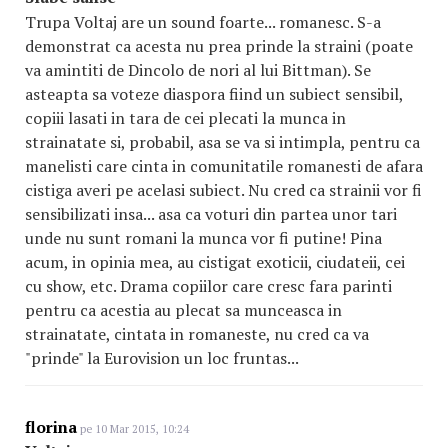
Trupa Voltaj are un sound foarte... romanesc. S-a
demonstrat ca acesta nu prea prinde la straini (poate
va amintiti de Dincolo de nori al lui Bittman). Se
asteapta sa voteze diaspora fiind un subiect sensibil,
copiii lasati in tara de cei plecati la munca in
strainatate si, probabil, asa se va si intimpla, pentru ca
manelisti care cinta in comunitatile romanesti de afara
cistiga averi pe acelasi subiect. Nu cred ca strainii vor fi
sensibilizati insa... asa ca voturi din partea unor tari
unde nu sunt romani la munca vor fi putine! Pina
acum, in opinia mea, au cistigat exoticii, ciudateii, cei
cu show, etc. Drama copiilor care cresc fara parinti
pentru ca acestia au plecat sa munceasca in
strainatate, cintata in romaneste, nu cred ca va
"prinde" la Eurovision un loc fruntas...
florina
pe 10 Mar 2015, 10:24