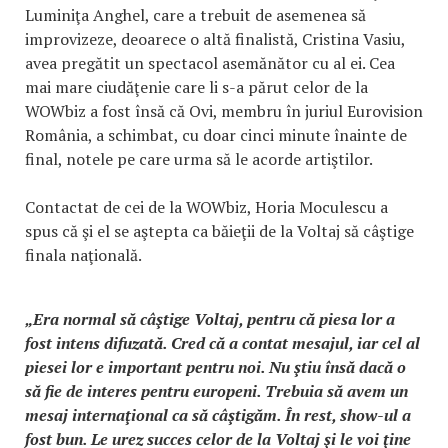
Luminiţa Anghel, care a trebuit de asemenea să
improvizeze, deoarece o altă finalistă, Cristina Vasiu,
avea pregătit un spectacol asemănător cu al ei. Cea
mai mare ciudăţenie care li s-a părut celor de la
WOWbiz a fost însă că Ovi, membru în juriul Eurovision
România, a schimbat, cu doar cinci minute înainte de
final, notele pe care urma să le acorde artiştilor.
Contactat de cei de la WOWbiz, Horia Moculescu a
spus că şi el se aştepta ca băieţii de la Voltaj să câştige
finala naţională.
„Era normal să câştige Voltaj, pentru că piesa lor a
fost intens difuzată. Cred că a contat mesajul, iar cel al
piesei lor e important pentru noi. Nu ştiu însă dacă o
să fie de interes pentru europeni. Trebuia să avem un
mesaj internaţional ca să câştigăm. În rest, show-ul a
fost bun. Le urez succes celor de la Voltaj şi le voi ţine