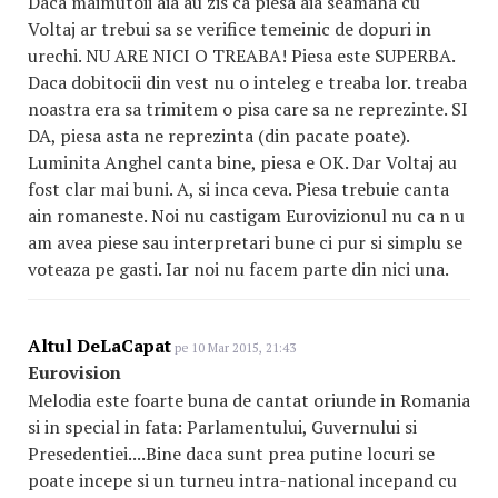
Daca maimutoii aia au zis ca piesa aia seamana cu
Voltaj ar trebui sa se verifice temeinic de dopuri in
urechi. NU ARE NICI O TREABA! Piesa este SUPERBA.
Daca dobitocii din vest nu o inteleg e treaba lor. treaba
noastra era sa trimitem o pisa care sa ne reprezinte. SI
DA, piesa asta ne reprezinta (din pacate poate).
Luminita Anghel canta bine, piesa e OK. Dar Voltaj au
fost clar mai buni. A, si inca ceva. Piesa trebuie canta
ain romaneste. Noi nu castigam Eurovizionul nu ca n u
am avea piese sau interpretari bune ci pur si simplu se
voteaza pe gasti. Iar noi nu facem parte din nici una.
Altul DeLaCapat
pe 10 Mar 2015, 21:43
Eurovision
Melodia este foarte buna de cantat oriunde in Romania
si in special in fata: Parlamentului, Guvernului si
Presedentiei....Bine daca sunt prea putine locuri se
poate incepe si un turneu intra-national incepand cu