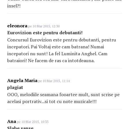
insel?!
eleonora
pe 10 Mar 2015, 12:30
Eurovizion este pentru debutanti!
Concursul Eurovizion este pentru debutanti, pentru
incepatori. Pai Voltaj este cam batrana! Numai
incepatori nu sunt! La fel Luminita Anghel. Cam
batraiori! Ne facem de ras ca intotdeauna.
Angela Maria
pe 10 Mar 2015, 11:14
plagiat
OOO, melodiile seamana fooartee mult, sunt scrise pe
acelasi portrativ...si tot cu note muzicale!!!
Ana
pe 10 Mar 2015, 10:33
Slabe sanse