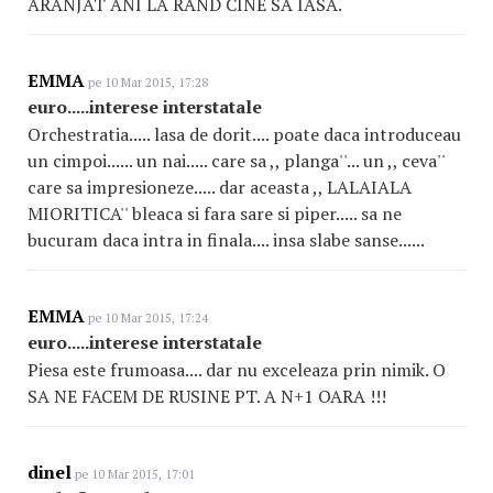
ARANJAT ANI LA RAND CINE SA IASA.
EMMA
pe 10 Mar 2015, 17:28
euro.....interese interstatale
Orchestratia..... lasa de dorit.... poate daca introduceau
un cimpoi...... un nai..... care sa ,, planga''... un ,, ceva''
care sa impresioneze..... dar aceasta ,, LALAIALA
MIORITICA'' bleaca si fara sare si piper..... sa ne
bucuram daca intra in finala.... insa slabe sanse......
EMMA
pe 10 Mar 2015, 17:24
euro.....interese interstatale
Piesa este frumoasa.... dar nu exceleaza prin nimik. O
SA NE FACEM DE RUSINE PT. A N+1 OARA !!!
dinel
pe 10 Mar 2015, 17:01