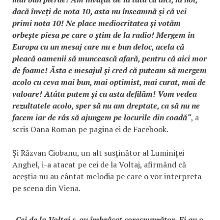
dacă înveţi de nota 10, asta nu înseamnă şi că vei
primi nota 10! Ne place mediocritatea şi votăm
orbeşte piesa pe care o ştim de la radio! Mergem în
Europa cu un mesaj care nu e bun deloc, acela că
pleacă oamenii să muncească afară, pentru că aici mor
de foame! Ăsta e mesajul şi cred că puteam să mergem
acolo cu ceva mai bun, mai optimist, mai curat, mai de
valoare! Atâta putem şi cu asta defilăm! Vom vedea
rezultatele acolo, sper să nu am dreptate, ca să nu ne
facem iar de râs să ajungem pe locurile din coadă“
, a
scris Oana Roman pe pagina ei de Facebook.
Şi Răzvan Ciobanu, un alt susţinător al Luminiţei
Anghel, i-a atacat pe cei de la Voltaj, afirmând că
aceştia nu au cântat melodia pe care o vor interpreta
pe scena din Viena.
„Cei de la Voltaj s-au îmbrăcat corespunzător. Ei au o