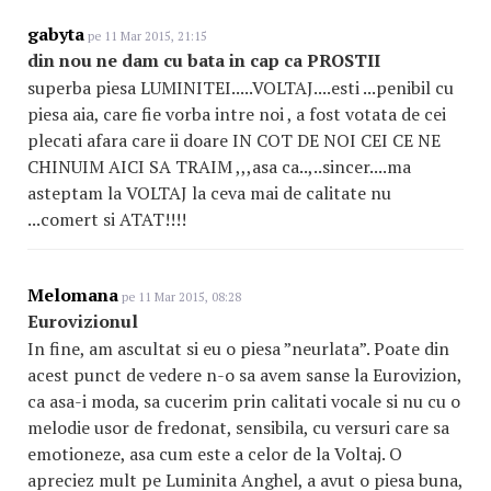
gabyta
pe 11 Mar 2015, 21:15
din nou ne dam cu bata in cap ca PROSTII
superba piesa LUMINITEI.....VOLTAJ....esti ...penibil cu
piesa aia, care fie vorba intre noi , a fost votata de cei
plecati afara care ii doare IN COT DE NOI CEI CE NE
CHINUIM AICI SA TRAIM ,,,asa ca..,..sincer....ma
asteptam la VOLTAJ la ceva mai de calitate nu
...comert si ATAT!!!!
Melomana
pe 11 Mar 2015, 08:28
Eurovizionul
In fine, am ascultat si eu o piesa ”neurlata”. Poate din
acest punct de vedere n-o sa avem sanse la Eurovizion,
ca asa-i moda, sa cucerim prin calitati vocale si nu cu o
melodie usor de fredonat, sensibila, cu versuri care sa
emotioneze, asa cum este a celor de la Voltaj. O
apreciez mult pe Luminita Anghel, a avut o piesa buna,