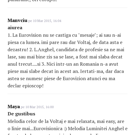
Manvciu
pe 10 Mar 2015, 16:04
aiurea
1. La Eurovision nu se castiga cu "mesaje"; ai sau n-ai
piesa ca lumea. imi pare rau dar Voltaj, de data asta e
dezastru! 2. L.Anghel, candidata de profesie sa ne mai
lase, sau mai bine zis sa se lase, a fost mai slaba decat
anul trecut....si 3. Nici intr-un an Romania n-a avut
piese mai slabe decat in acest an. Iertati-ma, dar daca
astea se numesc piese de Eurovizion atunci eu ma
declar epioscop!
Maya
pe 10 Mar 2015, 16:00
De gustibus
Melodia celor de la Voltaj e mai relaxata, mai easy, are
o linie mai...Eurovisionica :) Melodia Luminitei Anghel e