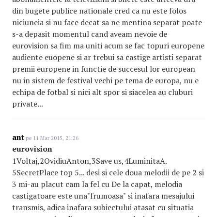
din bugete publice nationale cred ca nu este folos
niciuneia si nu face decat sa ne mentina separat poate
s-a depasit momentul cand aveam nevoie de
eurovision sa fim ma uniti acum se fac topuri europene
audiente euopene si ar trebui sa castige artisti separat
premii europene in functie de succesul lor european
nu in sistem de festival vechi pe tema de europa, nu e
echipa de fotbal si nici alt spor si siacelea au cluburi
private...
ant
pe 11 Mar 2015, 21:26
eurovision
1Voltaj,2OvidiuAnton,3Save us,4LuminitaA.
5SecretPlace top 5... desi si cele doua melodii de pe 2 si
3 mi-au placut cam la fel cu De la capat, melodia
castigatoare este una"frumoasa" si inafara mesajului
transmis, adica inafara subiectului atasat cu situatia