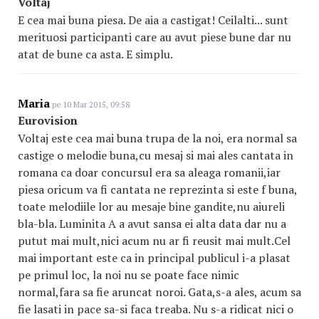
Voltaj
E cea mai buna piesa. De aia a castigat! Ceilalti... sunt
merituosi participanti care au avut piese bune dar nu
atat de bune ca asta. E simplu.
Maria
pe 10 Mar 2015, 09:58
Eurovision
Voltaj este cea mai buna trupa de la noi, era normal sa
castige o melodie buna,cu mesaj si mai ales cantata in
romana ca doar concursul era sa aleaga romanii,iar
piesa oricum va fi cantata ne reprezinta si este f buna,
toate melodiile lor au mesaje bine gandite,nu aiureli
bla-bla. Luminita A a avut sansa ei alta data dar nu a
putut mai mult,nici acum nu ar fi reusit mai mult.Cel
mai important este ca in principal publicul i-a plasat
pe primul loc, la noi nu se poate face nimic
normal,fara sa fie aruncat noroi. Gata,s-a ales, acum sa
fie lasati in pace sa-si faca treaba. Nu s-a ridicat nici o