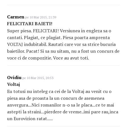
Carmen
pe 10 Mar 2015, 21:39
FELICITARI BAIETI!
Super piesa. FELICITARI! Versiunea in engleza sa o
cantati. Plagiat, ce plagiat. Piesa poarta amprenta
VOLTAJ indubitabil. Rautati care vor sa strice bucuria
baietilor. Pacat! Si sa nu uitam, nu a fost un concurs de
voce ci de compozitie. Voce au avut toti.
Ovidiu
pe 10 Mar 2015, 20:53
Voltaj
Eu totusi nu inteleg ca cei de la Voltaj au venit cu o
piesa asa de proasta la un concurs de asemenea
anvergura...Nici romanilor n-o sa le placa...ce te mai
astepti la straini...pierdere de vreme..imi pare rau,inca
un Eurovizion ratat.....