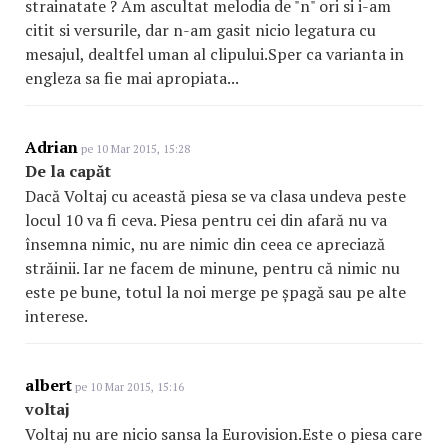
strainatate ? Am ascultat melodia de "n" ori si i-am
citit si versurile, dar n-am gasit nicio legatura cu
mesajul, dealtfel uman al clipului.Sper ca varianta in
engleza sa fie mai apropiata...
Adrian
pe 10 Mar 2015, 15:28
De la capăt
Dacă Voltaj cu această piesa se va clasa undeva peste
locul 10 va fi ceva. Piesa pentru cei din afară nu va
însemna nimic, nu are nimic din ceea ce apreciază
străinii. Iar ne facem de minune, pentru că nimic nu
este pe bune, totul la noi merge pe șpagă sau pe alte
interese.
albert
pe 10 Mar 2015, 15:16
voltaj
Voltaj nu are nicio sansa la Eurovision.Este o piesa care