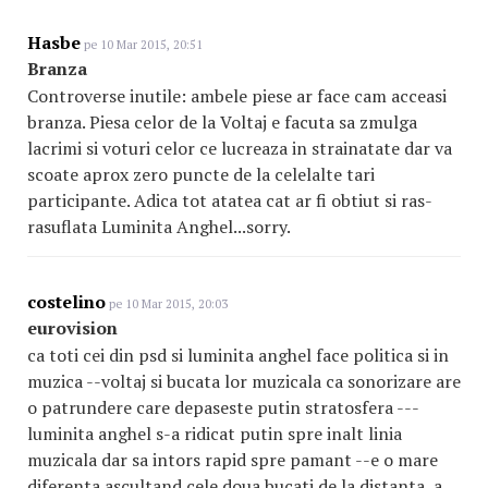
Hasbe
pe 10 Mar 2015, 20:51
Branza
Controverse inutile: ambele piese ar face cam acceasi
branza. Piesa celor de la Voltaj e facuta sa zmulga
lacrimi si voturi celor ce lucreaza in strainatate dar va
scoate aprox zero puncte de la celelalte tari
participante. Adica tot atatea cat ar fi obtiut si ras-
rasuflata Luminita Anghel...sorry.
costelino
pe 10 Mar 2015, 20:03
eurovision
ca toti cei din psd si luminita anghel face politica si in
muzica --voltaj si bucata lor muzicala ca sonorizare are
o patrundere care depaseste putin stratosfera ---
luminita anghel s-a ridicat putin spre inalt linia
muzicala dar sa intors rapid spre pamant --e o mare
diferenta ascultand cele doua bucati de la distanta ,a