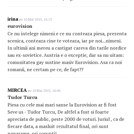
irina
pe 10 Mar 2015, 16:13
eurovision
Ce nu intelege nimeni e ce nu conteaza piesa, prezenta
scenica, conteaza cine te voteaza, iar pe noi...nimeni.
In ultimii ani mereu a castigat careva din tarile nordice
sau ex-sovietice. Austria e o exceptie, dar sa nu uitam:
comunitatea gay sustine masiv Eurovision. Asa ca noi
romanii, ne certam pe ce, de fapt??
MIRCEA
pe 10 Mar 2015, 16:06
Tudor Turcu
Piesa cu cele mai mari sanse la Eurovision ar fi fost
Seve us - Tudor Turcu, De altfel a fost si foarte
apreciata de public, peste 2000 de voturi. Juriul , ca de
fiecare data, a masluit rezultatul final, ori sunt
panarame, ori corupti!