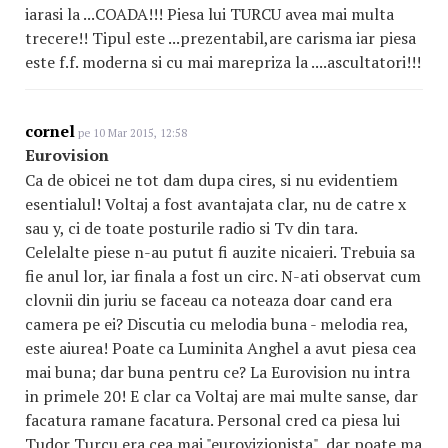
iarasi la ...COADA!!! Piesa lui TURCU avea mai multa
trecere!! Tipul este ...prezentabil,are carisma iar piesa
este f.f. moderna si cu mai marepriza la ....ascultatori!!!
cornel
pe 10 Mar 2015, 12:58
Eurovision
Ca de obicei ne tot dam dupa cires, si nu evidentiem
esentialul! Voltaj a fost avantajata clar, nu de catre x
sau y, ci de toate posturile radio si Tv din tara.
Celelalte piese n-au putut fi auzite nicaieri. Trebuia sa
fie anul lor, iar finala a fost un circ. N-ati observat cum
clovnii din juriu se faceau ca noteaza doar cand era
camera pe ei? Discutia cu melodia buna - melodia rea,
este aiurea! Poate ca Luminita Anghel a avut piesa cea
mai buna; dar buna pentru ce? La Eurovision nu intra
in primele 20! E clar ca Voltaj are mai multe sanse, dar
facatura ramane facatura. Personal cred ca piesa lui
Tudor Turcu era cea mai "eurovizionista", dar poate ma