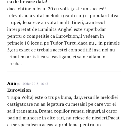
ca de fiecare data!
daca obtinem locul 20 cu voltaj,este un succes!!
televot.nu a votat melodia (cantecul) ci popularitatea
trupei,deoarece au votat multi tineri,..cantecul
interpretat de Luminita Anghel este superb,dar
pentru o competitie ca Eurovizion,il vedeam in
primele 10 locuri pe Tudor Turcu,daca nu ,..in primele
5,era exact ce trebuia acestei competitii! insa noi nu
trimitem artisti ca sa castigam, ci sa ne aflam in
treaba.
Ana
pe 10 Mar 2015, 16:43
Eurovision
Trupa Voltaj este o trupa buna, dar,versurile melodiei
castigatoare nu au legatura cu mesajul pe care vor ei
sa il transmita. Drama copiilor ramasi singuri,ai caror
parinti muncesc in alte tari, nu reiese de nicaieri.Pacat
ca se speculeaza aceasta problema pentru un