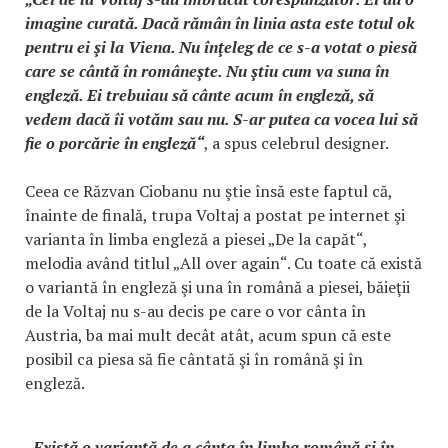
imagine curată. Dacă rămân în linia asta este totul ok
pentru ei şi la Viena. Nu înţeleg de ce s-a votat o piesă
care se cântă în româneşte. Nu ştiu cum va suna în
engleză. Ei trebuiau să cânte acum în engleză, să
vedem dacă îi votăm sau nu. S-ar putea ca vocea lui să
fie o porcărie în engleză“
, a spus celebrul designer.
Ceea ce Răzvan Ciobanu nu ştie însă este faptul că,
înainte de finală, trupa Voltaj a postat pe internet şi
varianta în limba engleză a piesei „De la capăt“,
melodia având titlul „All over again“. Cu toate că există
o variantă în engleză şi una în română a piesei, băieţii
de la Voltaj nu s-au decis pe care o vor cânta în
Austria, ba mai mult decât atât, acum spun că este
posibil ca piesa să fie cântată şi în română şi în
engleză.
„Există o variantă de a cânta în limba română şi în