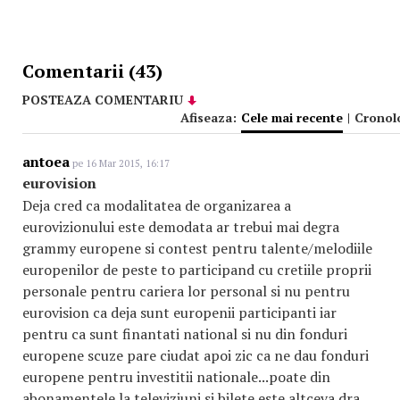
Comentarii (43)
POSTEAZA COMENTARIU
Afiseaza:
Cele mai recente
|
Cronol
antoea
pe 16 Mar 2015, 16:17
eurovision
Deja cred ca modalitatea de organizarea a
eurovizionului este demodata ar trebui mai degra
grammy europene si contest pentru talente/melodiile
europenilor de peste to participand cu cretiile proprii
personale pentru cariera lor personal si nu pentru
eurovision ca deja sunt europenii participanti iar
pentru ca sunt finantati national si nu din fonduri
europene scuze pare ciudat apoi zic ca ne dau fonduri
europene pentru investitii nationale...poate din
abonamentele la televiziuni si bilete este altceva dra