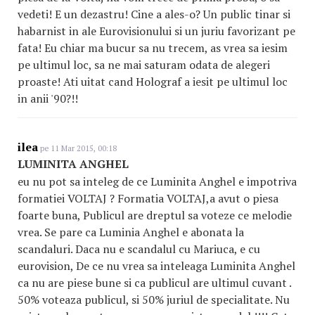
vedeti! E un dezastru! Cine a ales-o? Un public tinar si
habarnist in ale Eurovisionului si un juriu favorizant pe
fata! Eu chiar ma bucur sa nu trecem, as vrea sa iesim
pe ultimul loc, sa ne mai saturam odata de alegeri
proaste! Ati uitat cand Holograf a iesit pe ultimul loc
in anii '90?!!
ilea
pe 11 Mar 2015, 00:18
LUMINITA ANGHEL
eu nu pot sa inteleg de ce Luminita Anghel e impotriva
formatiei VOLTAJ ? Formatia VOLTAJ,a avut o piesa
foarte buna, Publicul are dreptul sa voteze ce melodie
vrea. Se pare ca Luminia Anghel e abonata la
scandaluri. Daca nu e scandalul cu Mariuca, e cu
eurovision, De ce nu vrea sa inteleaga Luminita Anghel
ca nu are piese bune si ca publicul are ultimul cuvant .
50% voteaza publicul, si 50% juriul de specialitate. Nu