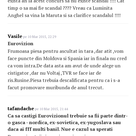
exista an la acest concurs sa nu existe scandal !!!! Cat
timp o sa mai fie scandal ???? Vreau ca Luminita
Anghel sa vina la Maruta si sa clarifice scandalul !!!!
Vasile
pe 10 Mar 2015, 22:29
Eurovizion
Frumoasa piesa pentru ascultat in tara ,dar atit ,vom
face puncte din Moldova si Spania iar in finala nu cred
ca vom intra.De data asta am avut de unde alege un
cistigator ,dar nu Voltaj ,TVR se face iar de
ris.Rusine.Piesa trebuia descalificata pentru ca i s-a
facut promovare muribunda de anul trecut.
tafandache
pe 10 Mar 2015, 21:44
Ca sa castigi Eurovizionul trebuie sa fii parte dintr-
o gasca - nordica, ex-sovietica, ex-yugoslava sau
daca ai fff multi banil. Nue e cazul sa sperati