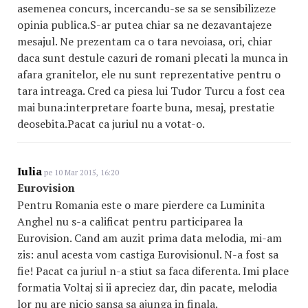
asemenea concurs, incercandu-se sa se sensibilizeze
opinia publica.S-ar putea chiar sa ne dezavantajeze
mesajul. Ne prezentam ca o tara nevoiasa, ori, chiar
daca sunt destule cazuri de romani plecati la munca in
afara granitelor, ele nu sunt reprezentative pentru o
tara intreaga. Cred ca piesa lui Tudor Turcu a fost cea
mai buna:interpretare foarte buna, mesaj, prestatie
deosebita.Pacat ca juriul nu a votat-o.
Iulia
pe 10 Mar 2015, 16:20
Eurovision
Pentru Romania este o mare pierdere ca Luminita
Anghel nu s-a calificat pentru participarea la
Eurovision. Cand am auzit prima data melodia, mi-am
zis: anul acesta vom castiga Eurovisionul. N-a fost sa
fie! Pacat ca juriul n-a stiut sa faca diferenta. Imi place
formatia Voltaj si ii apreciez dar, din pacate, melodia
lor nu are nicio sansa sa ajunga in finala.