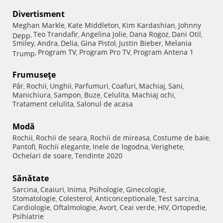
Divertisment
Meghan Markle
Kate Middleton
Kim Kardashian
Johnny
,
,
,
Teo Trandafir
Angelina Jolie
Dana Rogoz
Dani Otil
Depp
,
,
,
,
,
Smiley
Andra
Delia
Gina Pistol
Justin Bieber
Melania
,
,
,
,
,
Program TV
Program Pro TV
Program Antena 1
Trump
,
,
,
Frumuseţe
Păr
Rochii
Unghii
Parfumuri
Coafuri
Machiaj
Sani
,
,
,
,
,
,
,
Manichiura
Sampon
Buze
Celulita
Machiaj ochi
,
,
,
,
,
Tratament celulita
Salonul de acasa
,
Modă
Rochii
Rochii de seara
Rochii de mireasa
Costume de baie
,
,
,
,
Pantofi
Rochii elegante
Inele de logodna
Verighete
,
,
,
,
Ochelari de soare
Tendinte 2020
,
Sănătate
Sarcina
Ceaiuri
Inima
Psihologie
Ginecologie
,
,
,
,
,
Stomatologie
Colesterol
Anticonceptionale
Test sarcina
,
,
,
,
Cardiologie
Oftalmologie
Avort
Ceai verde
HIV
Ortopedie
,
,
,
,
,
,
Psihiatrie