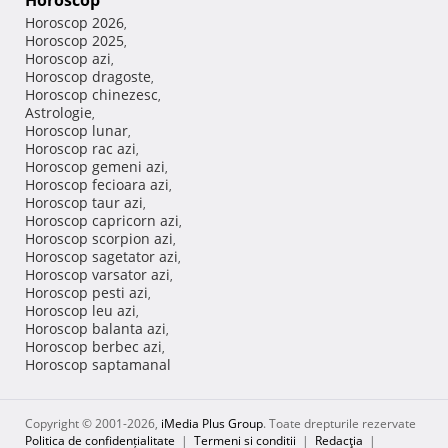
Horoscop
Horoscop 2026
,
Horoscop 2025
,
Horoscop azi
,
Horoscop dragoste
,
Horoscop chinezesc
,
Astrologie
,
Horoscop lunar
,
Horoscop rac azi
,
Horoscop gemeni azi
,
Horoscop fecioara azi
,
Horoscop taur azi
,
Horoscop capricorn azi
,
Horoscop scorpion azi
,
Horoscop sagetator azi
,
Horoscop varsator azi
,
Horoscop pesti azi
,
Horoscop leu azi
,
Horoscop balanta azi
,
Horoscop berbec azi
,
Horoscop saptamanal
Copyright © 2001-2026,
iMedia Plus Group
. Toate drepturile rezervate
Politica de confidențialitate
|
Termeni si conditii
|
Redacţia
|