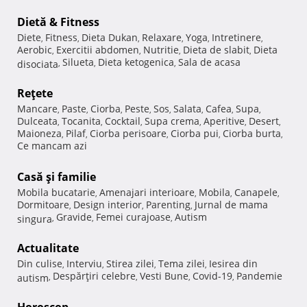
Dietă & Fitness
Diete
Fitness
Dieta Dukan
Relaxare
Yoga
Intretinere
,
,
,
,
,
,
Aerobic
Exercitii abdomen
Nutritie
Dieta de slabit
Dieta
,
,
,
,
Silueta
Dieta ketogenica
Sala de acasa
disociata
,
,
,
Reţete
Mancare
Paste
Ciorba
Peste
Sos
Salata
Cafea
Supa
,
,
,
,
,
,
,
,
Dulceata
Tocanita
Cocktail
Supa crema
Aperitive
Desert
,
,
,
,
,
,
Maioneza
Pilaf
Ciorba perisoare
Ciorba pui
Ciorba burta
,
,
,
,
,
Ce mancam azi
Casă şi familie
Mobila bucatarie
Amenajari interioare
Mobila
Canapele
,
,
,
,
Dormitoare
Design interior
Parenting
Jurnal de mama
,
,
,
Gravide
Femei curajoase
Autism
singura
,
,
,
Actualitate
Din culise
Interviu
Stirea zilei
Tema zilei
Iesirea din
,
,
,
,
Despărţiri celebre
Vesti Bune
Covid-19
Pandemie
autism
,
,
,
,