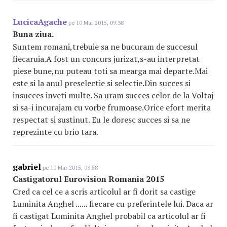
LucicaAgache
pe 10 Mar 2015, 09:38
Buna ziua.
Suntem romani,trebuie sa ne bucuram de succesul
fiecaruia.A fost un concurs jurizat,s-au interpretat
piese bune,nu puteau toti sa mearga mai departe.Mai
este si la anul preselectie si selectie.Din succes si
insucces inveti multe. Sa uram succes celor de la Voltaj
si sa-i incurajam cu vorbe frumoase.Orice efort merita
respectat si sustinut. Eu le doresc succes si sa ne
reprezinte cu brio tara.
gabriel
pe 10 Mar 2015, 08:58
Castigatorul Eurovision Romania 2015
Cred ca cel ce a scris articolul ar fi dorit sa castige
Luminita Anghel ...... fiecare cu preferintele lui. Daca ar
fi castigat Luminita Anghel probabil ca articolul ar fi