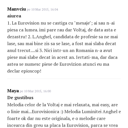
Manvciu
pe 10 Mar 2015, 16:04
aiurea
1. La Eurovision nu se castiga cu "mesaje"; ai sau n-ai
piesa ca lumea. imi pare rau dar Voltaj, de data asta e
dezastru! 2. L.Anghel, candidata de profesie sa ne mai
lase, sau mai bine zis sa se lase, a fost mai slaba decat
anul trecut....si 3. Nici intr-un an Romania n-a avut
piese mai slabe decat in acest an. Iertati-ma, dar daca
astea se numesc piese de Eurovizion atunci eu ma
declar epioscop!
Maya
pe 10 Mar 2015, 16:00
De gustibus
Melodia celor de la Voltaj e mai relaxata, mai easy, are
o linie mai...Eurovisionica :) Melodia Luminitei Anghel e
foarte ok dar nu este originala, e o melodie care
incearca din greu sa placa la Eurovision, parca se vrea