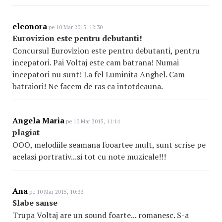
eleonora
pe 10 Mar 2015, 12:30
Eurovizion este pentru debutanti!
Concursul Eurovizion este pentru debutanti, pentru
incepatori. Pai Voltaj este cam batrana! Numai
incepatori nu sunt! La fel Luminita Anghel. Cam
batraiori! Ne facem de ras ca intotdeauna.
Angela Maria
pe 10 Mar 2015, 11:14
plagiat
OOO, melodiile seamana fooartee mult, sunt scrise pe
acelasi portrativ...si tot cu note muzicale!!!
Ana
pe 10 Mar 2015, 10:33
Slabe sanse
Trupa Voltaj are un sound foarte... romanesc. S-a