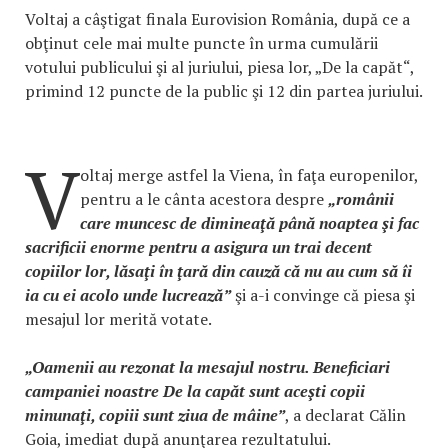
Voltaj a câştigat finala Eurovision România, după ce a
obţinut cele mai multe puncte în urma cumulării
votului publicului şi al juriului, piesa lor, „De la capăt“,
primind 12 puncte de la public şi 12 din partea juriului.
V
oltaj merge astfel la Viena, în faţa europenilor,
pentru a le cânta acestora despre
„românii
care muncesc de dimineaţă până noaptea şi fac
sacrificii enorme pentru a asigura un trai decent
copiilor lor, lăsaţi în ţară din cauză că nu au cum să îi
ia cu ei acolo unde lucrează”
şi a-i convinge că piesa şi
mesajul lor merită votate.
„Oamenii au rezonat la mesajul nostru. Beneficiari
campaniei noastre De la capăt sunt aceşti copii
minunaţi, copiii sunt ziua de mâine”
, a declarat Călin
Goia, imediat după anunţarea rezultatului.