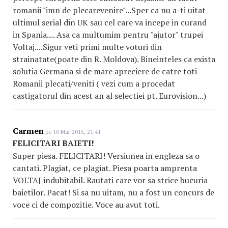
romanii "imn de plecarevenire"...Sper ca nu a-ti uitat
ultimul serial din UK sau cel care va incepe in curand
in Spania.... Asa ca multumim pentru "ajutor" trupei
Voltaj....Sigur veti primi multe voturi din
strainatate(poate din R. Moldova). Bineinteles ca exista
solutia Germana si de mare apreciere de catre toti
Romanii plecati/veniti ( vezi cum a procedat
castigatorul din acest an al selectiei pt. Eurovision...)
Carmen
pe 10 Mar 2015, 21:41
FELICITARI BAIETI!
Super piesa. FELICITARI! Versiunea in engleza sa o
cantati. Plagiat, ce plagiat. Piesa poarta amprenta
VOLTAJ indubitabil. Rautati care vor sa strice bucuria
baietilor. Pacat! Si sa nu uitam, nu a fost un concurs de
voce ci de compozitie. Voce au avut toti.