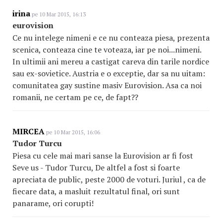
irina
pe 10 Mar 2015, 16:13
eurovision
Ce nu intelege nimeni e ce nu conteaza piesa, prezenta
scenica, conteaza cine te voteaza, iar pe noi...nimeni.
In ultimii ani mereu a castigat careva din tarile nordice
sau ex-sovietice. Austria e o exceptie, dar sa nu uitam:
comunitatea gay sustine masiv Eurovision. Asa ca noi
romanii, ne certam pe ce, de fapt??
MIRCEA
pe 10 Mar 2015, 16:06
Tudor Turcu
Piesa cu cele mai mari sanse la Eurovision ar fi fost
Seve us - Tudor Turcu, De altfel a fost si foarte
apreciata de public, peste 2000 de voturi. Juriul , ca de
fiecare data, a masluit rezultatul final, ori sunt
panarame, ori corupti!