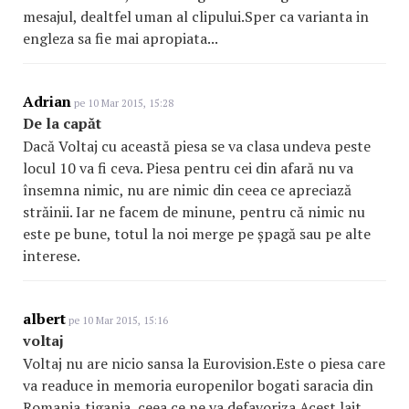
mesajul, dealtfel uman al clipului.Sper ca varianta in
engleza sa fie mai apropiata...
Adrian
pe 10 Mar 2015, 15:28
De la capăt
Dacă Voltaj cu această piesa se va clasa undeva peste
locul 10 va fi ceva. Piesa pentru cei din afară nu va
însemna nimic, nu are nimic din ceea ce apreciază
străinii. Iar ne facem de minune, pentru că nimic nu
este pe bune, totul la noi merge pe șpagă sau pe alte
interese.
albert
pe 10 Mar 2015, 15:16
voltaj
Voltaj nu are nicio sansa la Eurovision.Este o piesa care
va readuce in memoria europenilor bogati saracia din
Romania,tigania, ceea ce ne va defavoriza.Acest lait