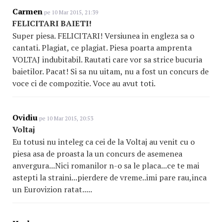
Carmen
pe 10 Mar 2015, 21:39
FELICITARI BAIETI!
Super piesa. FELICITARI! Versiunea in engleza sa o
cantati. Plagiat, ce plagiat. Piesa poarta amprenta
VOLTAJ indubitabil. Rautati care vor sa strice bucuria
baietilor. Pacat! Si sa nu uitam, nu a fost un concurs de
voce ci de compozitie. Voce au avut toti.
Ovidiu
pe 10 Mar 2015, 20:53
Voltaj
Eu totusi nu inteleg ca cei de la Voltaj au venit cu o
piesa asa de proasta la un concurs de asemenea
anvergura...Nici romanilor n-o sa le placa...ce te mai
astepti la straini...pierdere de vreme..imi pare rau,inca
un Eurovizion ratat.....