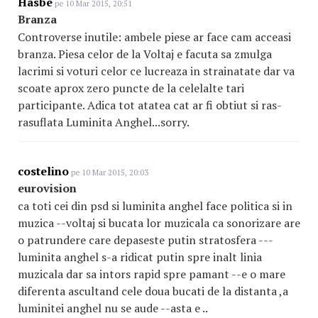
Hasbe
pe 10 Mar 2015, 20:51
Branza
Controverse inutile: ambele piese ar face cam acceasi
branza. Piesa celor de la Voltaj e facuta sa zmulga
lacrimi si voturi celor ce lucreaza in strainatate dar va
scoate aprox zero puncte de la celelalte tari
participante. Adica tot atatea cat ar fi obtiut si ras-
rasuflata Luminita Anghel...sorry.
costelino
pe 10 Mar 2015, 20:03
eurovision
ca toti cei din psd si luminita anghel face politica si in
muzica --voltaj si bucata lor muzicala ca sonorizare are
o patrundere care depaseste putin stratosfera ---
luminita anghel s-a ridicat putin spre inalt linia
muzicala dar sa intors rapid spre pamant --e o mare
diferenta ascultand cele doua bucati de la distanta ,a
luminitei anghel nu se aude --asta e ..