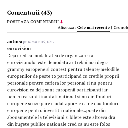
Comentarii (43)
POSTEAZA COMENTARIU
Afiseaza:
Cele mai recente
|
Cronol
antoea
pe 16 Mar 2015, 16:17
eurovision
Deja cred ca modalitatea de organizarea a
eurovizionului este demodata ar trebui mai degra
grammy europene si contest pentru talente/melodiile
europenilor de peste to participand cu cretiile proprii
personale pentru cariera lor personal si nu pentru
eurovision ca deja sunt europenii participanti iar
pentru ca sunt finantati national si nu din fonduri
europene scuze pare ciudat apoi zic ca ne dau fonduri
europene pentru investitii nationale...poate din
abonamentele la televiziuni si bilete este altceva dra
din bugete publice nationale cred ca nu este folos