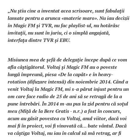
„Nu ştiu cine a inventat acea scrisoare, sunt fabulaţii
lansate pentru a arunca «materie maro». Nu iau decizii
în Magic FM şi TVR, nu fac playlist-ul, nu hotărăsc
invitaţii, nu sunt în juriu, ci o simplă angajată,
interfaţa dintre TVR şi EBU.
Misiunea mea de şefă de delegaţie începe după ce vom
afla câştigătorul. Voltaj şi Magic FM au o poveste
lungă împreună, piesa «De la capăt» e în heavy-
rotation (difuzare intensă) din noiembrie 2014. Când a
venit Voltaj la Magic FM, mi s-a părut injust pentru un
om care face radio de 25 de ani să se retragă de la a
pune întrebări. În 2014 m-au pus la zid pentru că soţul
meu (Miţă de la Bere Gratis - n.r.) a fost în concurs,
acum au găsit povestea cu Voltaj, anul viitor, dacă voi
mai fi în proiect, voi fi vinovată că... bate vântul. Dacă
va câştiga Voltaj, nu iau în calcul să mă retrag, ar fi