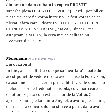
din nou ne dam cu bata in cap ca PROSTII
superba piesa LUMINITEI.....VOLTAJ....esti ...penibil cu
piesa aia, care fie vorba intre noi , a fost votata de cei
plecati afara care ii doare IN COT DE NOI CEI CE NE
CHINUIM AICI SA TRAIM ,,,asa ca..,..sincer....ma
asteptam la VOLTAJ la ceva mai de calitate nu
...comert si ATAT!!!!
Melomana
pe 11 Mar 2015, 08:28
Eurovizionul
In fine, am ascultat si eu o piesa ”neurlata”. Poate din
acest punct de vedere n-o sa avem sanse la Eurovizion,
ca asa-i moda, sa cucerim prin calitati vocale si nu cu o
melodie usor de fredonat, sensibila, cu versuri care sa
emotioneze, asa cum este a celor de la Voltaj. O
apreciez mult pe Luminita Anghel, a avut o piesa buna,
dar in seara concursului nu stiu ce a patit, dar a avut