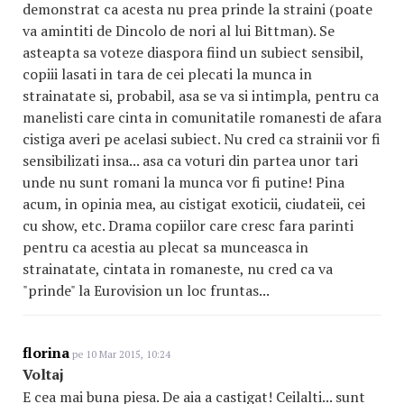
demonstrat ca acesta nu prea prinde la straini (poate
va amintiti de Dincolo de nori al lui Bittman). Se
asteapta sa voteze diaspora fiind un subiect sensibil,
copiii lasati in tara de cei plecati la munca in
strainatate si, probabil, asa se va si intimpla, pentru ca
manelisti care cinta in comunitatile romanesti de afara
cistiga averi pe acelasi subiect. Nu cred ca strainii vor fi
sensibilizati insa... asa ca voturi din partea unor tari
unde nu sunt romani la munca vor fi putine! Pina
acum, in opinia mea, au cistigat exoticii, ciudateii, cei
cu show, etc. Drama copiilor care cresc fara parinti
pentru ca acestia au plecat sa munceasca in
strainatate, cintata in romaneste, nu cred ca va
"prinde" la Eurovision un loc fruntas...
florina
pe 10 Mar 2015, 10:24
Voltaj
E cea mai buna piesa. De aia a castigat! Ceilalti... sunt