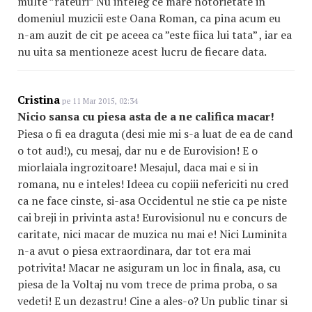
multe ”rateuri” Nu inteleg ce mare notorietate in
domeniul muzicii este Oana Roman, ca pina acum eu
n-am auzit de cit pe aceea ca ”este fiica lui tata” , iar ea
nu uita sa mentioneze acest lucru de fiecare data.
Cristina
pe 11 Mar 2015, 02:34
Nicio sansa cu piesa asta de a ne califica macar!
Piesa o fi ea draguta (desi mie mi s-a luat de ea de cand
o tot aud!), cu mesaj, dar nu e de Eurovision! E o
miorlaiala ingrozitoare! Mesajul, daca mai e si in
romana, nu e inteles! Ideea cu copiii nefericiti nu cred
ca ne face cinste, si-asa Occidentul ne stie ca pe niste
cai breji in privinta asta! Eurovisionul nu e concurs de
caritate, nici macar de muzica nu mai e! Nici Luminita
n-a avut o piesa extraordinara, dar tot era mai
potrivita! Macar ne asiguram un loc in finala, asa, cu
piesa de la Voltaj nu vom trece de prima proba, o sa
vedeti! E un dezastru! Cine a ales-o? Un public tinar si