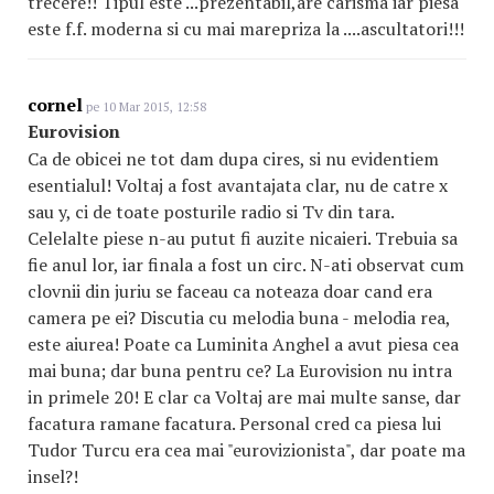
trecere!! Tipul este ...prezentabil,are carisma iar piesa
este f.f. moderna si cu mai marepriza la ....ascultatori!!!
cornel
pe 10 Mar 2015, 12:58
Eurovision
Ca de obicei ne tot dam dupa cires, si nu evidentiem
esentialul! Voltaj a fost avantajata clar, nu de catre x
sau y, ci de toate posturile radio si Tv din tara.
Celelalte piese n-au putut fi auzite nicaieri. Trebuia sa
fie anul lor, iar finala a fost un circ. N-ati observat cum
clovnii din juriu se faceau ca noteaza doar cand era
camera pe ei? Discutia cu melodia buna - melodia rea,
este aiurea! Poate ca Luminita Anghel a avut piesa cea
mai buna; dar buna pentru ce? La Eurovision nu intra
in primele 20! E clar ca Voltaj are mai multe sanse, dar
facatura ramane facatura. Personal cred ca piesa lui
Tudor Turcu era cea mai "eurovizionista", dar poate ma
insel?!