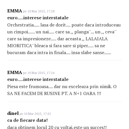
EMMA
pe 10 Mar 2015, 17:28
euro.....interese interstatale
Orchestratia..... lasa de dorit.... poate daca introduceau
un cimpoi...... un nai..... care sa ,, planga''... un ,, ceva''
care sa impresioneze..... dar aceasta ,, LALAIALA
MIORITICA'' bleaca si fara sare si piper..... sa ne
bucuram daca intra in finala.... insa slabe sanse......
EMMA
pe 10 Mar 2015, 17:24
euro.....interese interstatale
Piesa este frumoasa.... dar nu exceleaza prin nimik. O
SA NE FACEM DE RUSINE PT. A N+1 OARA !!!
dinel
pe 10 Mar 2015, 17:01
ca de fiecare data!
daca obtinem locul 20 cu voltaj,este un succes!!