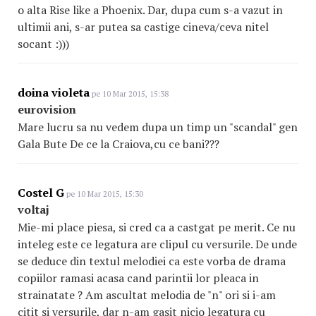
o alta Rise like a Phoenix. Dar, dupa cum s-a vazut in
ultimii ani, s-ar putea sa castige cineva/ceva nitel
socant :)))
doina violeta
pe 10 Mar 2015, 15:38
eurovision
Mare lucru sa nu vedem dupa un timp un "scandal" gen
Gala Bute De ce la Craiova,cu ce bani???
Costel G
pe 10 Mar 2015, 15:30
voltaj
Mie-mi place piesa, si cred ca a castgat pe merit. Ce nu
inteleg este ce legatura are clipul cu versurile. De unde
se deduce din textul melodiei ca este vorba de drama
copiilor ramasi acasa cand parintii lor pleaca in
strainatate ? Am ascultat melodia de "n" ori si i-am
citit si versurile, dar n-am gasit nicio legatura cu