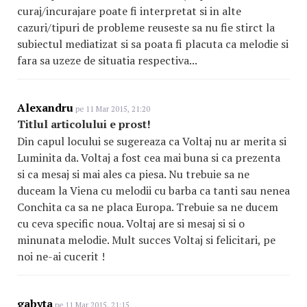
curaj/incurajare poate fi interpretat si in alte
cazuri/tipuri de probleme reuseste sa nu fie stirct la
subiectul mediatizat si sa poata fi placuta ca melodie si
fara sa uzeze de situatia respectiva...
Alexandru
pe 11 Mar 2015, 21:20
Titlul articolului e prost!
Din capul locului se sugereaza ca Voltaj nu ar merita si
Luminita da. Voltaj a fost cea mai buna si ca prezenta
si ca mesaj si mai ales ca piesa. Nu trebuie sa ne
duceam la Viena cu melodii cu barba ca tanti sau nenea
Conchita ca sa ne placa Europa. Trebuie sa ne ducem
cu ceva specific noua. Voltaj are si mesaj si si o
minunata melodie. Mult succes Voltaj si felicitari, pe
noi ne-ai cucerit !
gabyta
pe 11 Mar 2015, 21:15