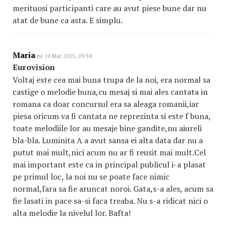
merituosi participanti care au avut piese bune dar nu
atat de bune ca asta. E simplu.
Maria
pe 10 Mar 2015, 09:58
Eurovision
Voltaj este cea mai buna trupa de la noi, era normal sa
castige o melodie buna,cu mesaj si mai ales cantata in
romana ca doar concursul era sa aleaga romanii,iar
piesa oricum va fi cantata ne reprezinta si este f buna,
toate melodiile lor au mesaje bine gandite,nu aiureli
bla-bla. Luminita A a avut sansa ei alta data dar nu a
putut mai mult,nici acum nu ar fi reusit mai mult.Cel
mai important este ca in principal publicul i-a plasat
pe primul loc, la noi nu se poate face nimic
normal,fara sa fie aruncat noroi. Gata,s-a ales, acum sa
fie lasati in pace sa-si faca treaba. Nu s-a ridicat nici o
alta melodie la nivelul lor. Bafta!