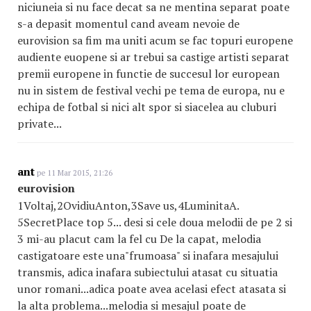
niciuneia si nu face decat sa ne mentina separat poate
s-a depasit momentul cand aveam nevoie de
eurovision sa fim ma uniti acum se fac topuri europene
audiente euopene si ar trebui sa castige artisti separat
premii europene in functie de succesul lor european
nu in sistem de festival vechi pe tema de europa, nu e
echipa de fotbal si nici alt spor si siacelea au cluburi
private...
ant
pe 11 Mar 2015, 21:26
eurovision
1Voltaj,2OvidiuAnton,3Save us,4LuminitaA.
5SecretPlace top 5... desi si cele doua melodii de pe 2 si
3 mi-au placut cam la fel cu De la capat, melodia
castigatoare este una"frumoasa" si inafara mesajului
transmis, adica inafara subiectului atasat cu situatia
unor romani...adica poate avea acelasi efect atasata si
la alta problema...melodia si mesajul poate de