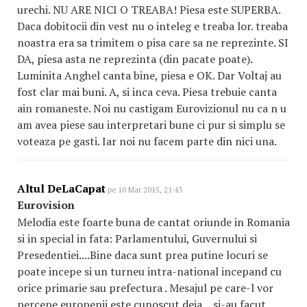
urechi. NU ARE NICI O TREABA! Piesa este SUPERBA.
Daca dobitocii din vest nu o inteleg e treaba lor. treaba
noastra era sa trimitem o pisa care sa ne reprezinte. SI
DA, piesa asta ne reprezinta (din pacate poate).
Luminita Anghel canta bine, piesa e OK. Dar Voltaj au
fost clar mai buni. A, si inca ceva. Piesa trebuie canta
ain romaneste. Noi nu castigam Eurovizionul nu ca n u
am avea piese sau interpretari bune ci pur si simplu se
voteaza pe gasti. Iar noi nu facem parte din nici una.
Altul DeLaCapat
pe 10 Mar 2015, 21:43
Eurovision
Melodia este foarte buna de cantat oriunde in Romania
si in special in fata: Parlamentului, Guvernului si
Presedentiei....Bine daca sunt prea putine locuri se
poate incepe si un turneu intra-national incepand cu
orice primarie sau prefectura . Mesajul pe care-l vor
percepe europenii este cunoscut deja....si-au facut