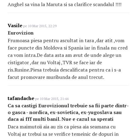
Anghel sa vina la Maruta si sa clarifice scandalul !!!!
Vasile
pe 10 Mar 2015, 22:29
Eurovizion
Frumoasa piesa pentru ascultat in tara ,dar atit ,vom
face puncte din Moldova si Spania iar in finala nu cred
ca vom intra.De data asta am avut de unde alege un
cistigator ,dar nu Voltaj ,TVR se face iar de
ris.Rusine.Piesa trebuia descalificata pentru ca i s-a
facut promovare muribunda de anul trecut.
tafandache
pe 10 Mar 2015, 21:44
Ca sa castigi Eurovizionul trebuie sa fii parte dintr-
o gasca - nordica, ex-sovietica, ex-yugoslava sau
daca ai fff multi banil. Nue e cazul sa sperati
Daca maimutoii aia au zis ca piesa aia seamana cu
Voltaj ar trebui sa se verifice temeinic de dopuri in