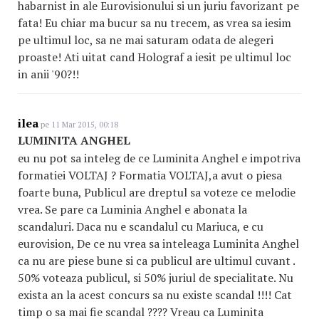
habarnist in ale Eurovisionului si un juriu favorizant pe
fata! Eu chiar ma bucur sa nu trecem, as vrea sa iesim
pe ultimul loc, sa ne mai saturam odata de alegeri
proaste! Ati uitat cand Holograf a iesit pe ultimul loc
in anii '90?!!
ilea
pe 11 Mar 2015, 00:18
LUMINITA ANGHEL
eu nu pot sa inteleg de ce Luminita Anghel e impotriva
formatiei VOLTAJ ? Formatia VOLTAJ,a avut o piesa
foarte buna, Publicul are dreptul sa voteze ce melodie
vrea. Se pare ca Luminia Anghel e abonata la
scandaluri. Daca nu e scandalul cu Mariuca, e cu
eurovision, De ce nu vrea sa inteleaga Luminita Anghel
ca nu are piese bune si ca publicul are ultimul cuvant .
50% voteaza publicul, si 50% juriul de specialitate. Nu
exista an la acest concurs sa nu existe scandal !!!! Cat
timp o sa mai fie scandal ???? Vreau ca Luminita