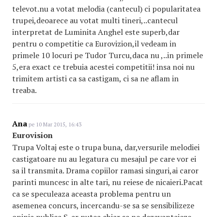
televot.nu a votat melodia (cantecul) ci popularitatea
trupei,deoarece au votat multi tineri,..cantecul
interpretat de Luminita Anghel este superb,dar
pentru o competitie ca Eurovizion,il vedeam in
primele 10 locuri pe Tudor Turcu,daca nu ,..in primele
5,era exact ce trebuia acestei competitii! insa noi nu
trimitem artisti ca sa castigam, ci sa ne aflam in
treaba.
Ana
pe 10 Mar 2015, 16:43
Eurovision
Trupa Voltaj este o trupa buna, dar,versurile melodiei
castigatoare nu au legatura cu mesajul pe care vor ei
sa il transmita. Drama copiilor ramasi singuri,ai caror
parinti muncesc in alte tari, nu reiese de nicaieri.Pacat
ca se speculeaza aceasta problema pentru un
asemenea concurs, incercandu-se sa se sensibilizeze
opinia publica.S-ar putea chiar sa ne dezavantajeze