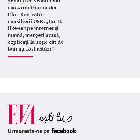
Ședință cu scântei din
cauza metroului din
Cluj. Boc, către
consilierii USR: „Cu 10
like-uri pe internet și
mamă, mergeți acasă,
explicați la soție cât de
bun ați fost astăzi”
Urmareste-ne pe