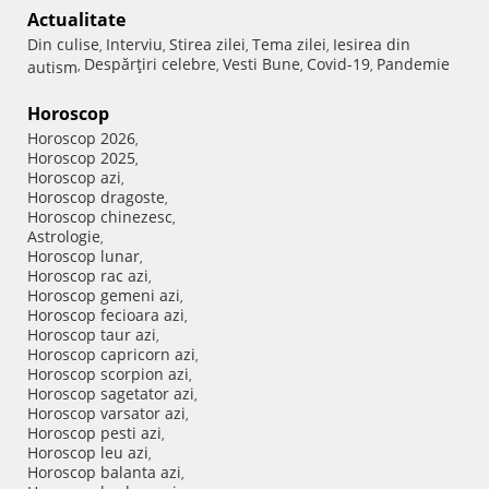
Actualitate
Din culise
Interviu
Stirea zilei
Tema zilei
Iesirea din
,
,
,
,
Despărţiri celebre
Vesti Bune
Covid-19
Pandemie
autism
,
,
,
,
Horoscop
Horoscop 2026
,
Horoscop 2025
,
Horoscop azi
,
Horoscop dragoste
,
Horoscop chinezesc
,
Astrologie
,
Horoscop lunar
,
Horoscop rac azi
,
Horoscop gemeni azi
,
Horoscop fecioara azi
,
Horoscop taur azi
,
Horoscop capricorn azi
,
Horoscop scorpion azi
,
Horoscop sagetator azi
,
Horoscop varsator azi
,
Horoscop pesti azi
,
Horoscop leu azi
,
Horoscop balanta azi
,