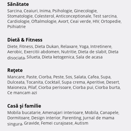
Sănătate
Sarcina
Ceaiuri
Inima
Psihologie
Ginecologie
,
,
,
,
,
Stomatologie
Colesterol
Anticonceptionale
Test sarcina
,
,
,
,
Cardiologie
Oftalmologie
Avort
Ceai verde
HIV
Ortopedie
,
,
,
,
,
,
Psihiatrie
Dietă & Fitness
Diete
Fitness
Dieta Dukan
Relaxare
Yoga
Intretinere
,
,
,
,
,
,
Aerobic
Exercitii abdomen
Nutritie
Dieta de slabit
Dieta
,
,
,
,
Silueta
Dieta ketogenica
Sala de acasa
disociata
,
,
,
Reţete
Mancare
Paste
Ciorba
Peste
Sos
Salata
Cafea
Supa
,
,
,
,
,
,
,
,
Dulceata
Tocanita
Cocktail
Supa crema
Aperitive
Desert
,
,
,
,
,
,
Maioneza
Pilaf
Ciorba perisoare
Ciorba pui
Ciorba burta
,
,
,
,
,
Ce mancam azi
Casă şi familie
Mobila bucatarie
Amenajari interioare
Mobila
Canapele
,
,
,
,
Dormitoare
Design interior
Parenting
Jurnal de mama
,
,
,
Gravide
Femei curajoase
Autism
singura
,
,
,