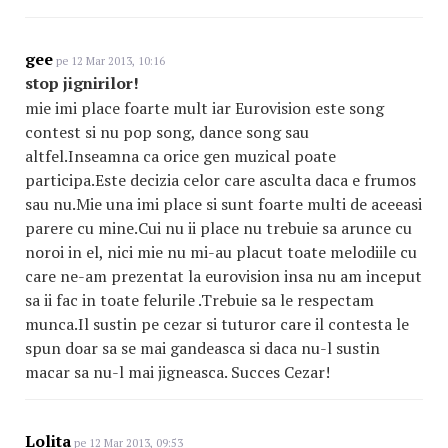
gee
pe 12 Mar 2013, 10:16
stop jignirilor!
mie imi place foarte mult iar Eurovision este song
contest si nu pop song, dance song sau
altfel.Inseamna ca orice gen muzical poate
participa.Este decizia celor care asculta daca e frumos
sau nu.Mie una imi place si sunt foarte multi de aceeasi
parere cu mine.Cui nu ii place nu trebuie sa arunce cu
noroi in el, nici mie nu mi-au placut toate melodiile cu
care ne-am prezentat la eurovision insa nu am inceput
sa ii fac in toate felurile .Trebuie sa le respectam
munca.Il sustin pe cezar si tuturor care il contesta le
spun doar sa se mai gandeasca si daca nu-l sustin
macar sa nu-l mai jigneasca. Succes Cezar!
Lolita
pe 12 Mar 2013, 09:53