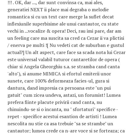
!!! . OK, dar ..., dar sunt convinsa ca, mai ales,
generatiei NEXT ii place mai degraba o melodie
romantica si cu un text care merge la suflet decat
inflexiunile superbisime ale unui cantautor, cu state
vechi in ...vocalize & opera! Deci, rau imi pare, dar am
un feeling care ma suscita sa cred ca Cezar ii va plictisi
/ enerva pe multi ![ Nu vedeti cat de suburban e gustul
actual?] Un alt aspect, care face sa scada nota lui Cezar
este universal valabil tuturor cantaretilor de opera (
chiar si Angela Gheorghiu s.a. se stramba cand canta
'alto"), si anume MIMICA si efortul emiterii unor
sunete, care 100% deformeaza facies-ul, gura si
dantura, dand impresia ca persoana este "un pui
gatuit" cum zicea undeva, astazi, un forumist! Lumea
prefera fiinte placute privirii cand canta, nu
chinuindu-se si o incanta, nu " sfortaturi" specifice -
repet - specifice acestui esantion de artisti ! Lumea
nescolita nu stie ca asa trebuie "sa se strambe" un
cantautor; lumea crede ca n-are voce si se forteaza; ca