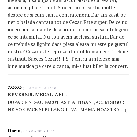
acum imi place f mult. Sincer, nu prea stiu multe
despre ce si cum canta contratenorii. Dar am gasit pe
net o balada cantata tot de Cezar. Este super. De ce nu
incercam ca inainte de a arunca cu noroi, sa intelegem
ce se intampla...Nu toti avem aceleasi gusturi. Dar de
ce trebuie sa jignim daca piesa aleasa nu este pe gustul
nostru? Cezar este reprezentantul Romaniei si trebuie
sustinut. Succes Cezar!!! PS- Pentru a intelege mai
bine muzica pe care o canta, mi-a luat bilet la concert.
ZOZO
pe 13 Mar 2013, 18:08
REVERSUL MEDALIAEI...
DUPA CE NE-AU FACUT ASTIA TIGANI,ACUM SIGUR
NE VOR FACE SI BULANGII...VAI MAMA NOASTRA...:(
Daria
pe 13 Mar 2013, 13:12