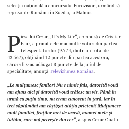
selecţia naţională a concursului Eurovision, urmând să
reprezinte România în Suedia, la Malmo.
P
iesa lui Cezar, „It’s My Life“, compusă de Cristian
Faur, a primit cele mai multe voturi din partea
telespectatorilor (9.774, dintr-un total de
42.567), obţinând 12 puncte din partea acestora,
cărora li s-au adăugat 8 puncte de la juriul de
specialitate, anunţă
Televiziunea Română
.
„Le mulţumesc fanilor! Nu e nimic fals, datorită vouă
am ajuns aici şi datorită vouă trăiesc un vis. Până în
urmă cu puţin timp, nu eram cunoscut în ţară, iar în
trei săptămâni am câştigat atâţia prieteni! Mulţumesc
mult familiei, fraţilor mei de acasă, mamei mele şi
tatălui, care mă priveşte din cer“
, a spus Cezar Ouatu.