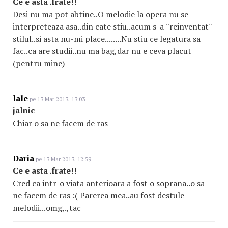
Ce e asta .frate!!
Desi nu ma pot abtine..O melodie la opera nu se
interpreteaza asa..din cate stiu..acum s-a ''reinventat''
stilul..si asta nu-mi place........Nu stiu ce legatura sa
fac..ca are studii..nu ma bag,dar nu e ceva placut
(pentru mine)
lale
pe 13 Mar 2013, 13:03
jalnic
Chiar o sa ne facem de ras
Daria
pe 13 Mar 2013, 12:59
Ce e asta .frate!!
Cred ca intr-o viata anterioara a fost o soprana..o sa
ne facem de ras :( Parerea mea..au fost destule
melodii...omg,.,tac