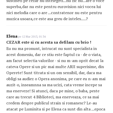
sustineti pe cezar nu intelegeti...nu zic nu...are o voce
superba,dar nu este pentru eurovision nici vocea lui
nici melodia care o are ...contratenor nu este pentru
muzica usoara,ce este asa greu de inteles.....?
Elena
pe 12 Mar 2013, 01:34
CEZAR este si cu acesta sa defilam cu brio !
Eu nu ma pronunt, intrucat nu sunt specialista in
acest domeniu, dar ce stiu este faptul ca - de o viata,
am facut selectia valorilor - si nu m-am oprit decat la
cateva Opere si un pic mai multe ARII superisime, din
Operete! Sunt titrata si un om sensibil, dar, daca ma
obligi sa audiez o Opera anonima, pe care eu n-am mai
auzit-o, inseamnna sa ma ucizi, cata vreme incepe sa
ma enerveze! Si atunci, daca pe mine, o baba, peste
care au trecut 4 Biblioteci, ma enerveaza, ce sa mai
credem despre publicul strain si romanesc? Le-au
atacat pe Luminita si pe Elena ca sunt din alta ...epoca