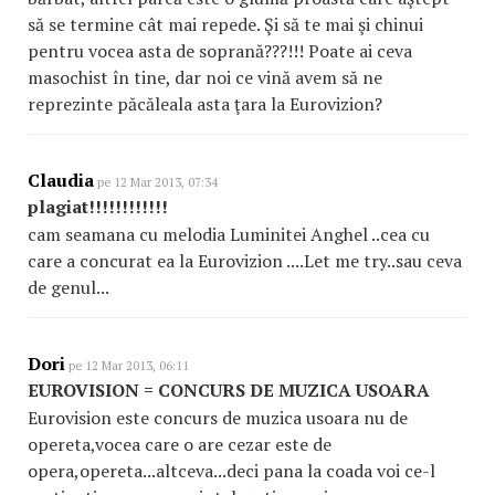
să se termine cât mai repede. Şi să te mai şi chinui
pentru vocea asta de soprană???!!! Poate ai ceva
masochist în tine, dar noi ce vină avem să ne
reprezinte păcăleala asta ţara la Eurovizion?
Claudia
pe 12 Mar 2013, 07:34
plagiat!!!!!!!!!!!!
cam seamana cu melodia Luminitei Anghel ..cea cu
care a concurat ea la Eurovizion ....Let me try..sau ceva
de genul...
Dori
pe 12 Mar 2013, 06:11
EUROVISION = CONCURS DE MUZICA USOARA
Eurovision este concurs de muzica usoara nu de
opereta,vocea care o are cezar este de
opera,opereta...altceva...deci pana la coada voi ce-l