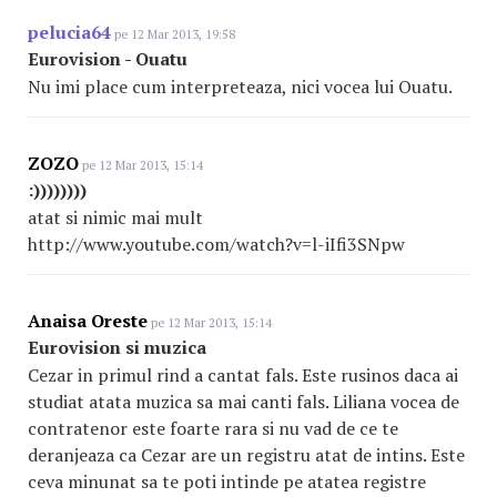
pelucia64
pe 12 Mar 2013, 19:58
Eurovision - Ouatu
Nu imi place cum interpreteaza, nici vocea lui Ouatu.
ZOZO
pe 12 Mar 2013, 15:14
:))))))))
atat si nimic mai mult
http://www.youtube.com/watch?v=l-iIfi3SNpw
Anaisa Oreste
pe 12 Mar 2013, 15:14
Eurovision si muzica
Cezar in primul rind a cantat fals. Este rusinos daca ai
studiat atata muzica sa mai canti fals. Liliana vocea de
contratenor este foarte rara si nu vad de ce te
deranjeaza ca Cezar are un registru atat de intins. Este
ceva minunat sa te poti intinde pe atatea registre