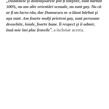
„Doamnele şi domnişoarele pot fi liniştite, sunt bărbat
100%, nu am alte orientări sexuale, nu sunt gay. Nu că
ar fi un lucru rău, dar Dumnezeu m-a lăsat bărbat şi
aşa sunt. Am foarte mulţi prieteni gay, sunt persoane
deosebite, loiale, foarte bune. Îi respect şi îi admir,
însă mie îmi plac femeile“
, a încheiat acesta.