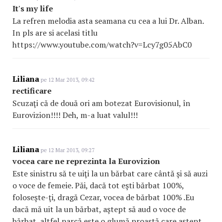
It's my life
La refren melodia asta seamana cu cea a lui Dr. Alban.
In pls are si acelasi titlu
https://www.youtube.com/watch?v=Lcy7g05AbC0
Liliana
pe 12 Mar 2013, 09:42
rectificare
Scuzaţi că de două ori am botezat Eurovisionul, în
Eurovizion!!!! Deh, m-a luat valul!!!
Liliana
pe 12 Mar 2013, 09:27
vocea care ne reprezinta la Eurovizion
Este sinistru să te uiţi la un bărbat care cântă şi să auzi
o voce de femeie. Păi, dacă tot eşti bărbat 100%,
foloseşte-ţi, dragă Cezar, vocea de bărbat 100% .Eu
dacă mă uit la un bărbat, aştept să aud o voce de
bărbat, altfel parcă este o glumă proastă care aştept