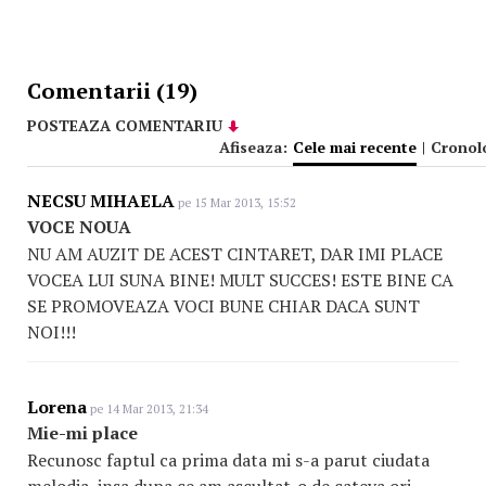
Comentarii (19)
POSTEAZA COMENTARIU
Afiseaza:
Cele mai recente
|
Cronol
NECSU MIHAELA
pe 15 Mar 2013, 15:52
VOCE NOUA
NU AM AUZIT DE ACEST CINTARET, DAR IMI PLACE
VOCEA LUI SUNA BINE! MULT SUCCES! ESTE BINE CA
SE PROMOVEAZA VOCI BUNE CHIAR DACA SUNT
NOI!!!
Lorena
pe 14 Mar 2013, 21:34
Mie-mi place
Recunosc faptul ca prima data mi s-a parut ciudata
melodia, insa dupa ce am ascultat-o de cateva ori,