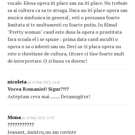
vocale. Elena opera iti place sau nu iti place. Nu trebuie
sa ai cultura ca sa te atraga. Daca nu iti place opera sau
muzica simfonica in general , esti o persoana foarte
limitata si te multumesti cu foarte putin. In filmul
"Pretty woman" cand este dusa la opera o prostitata
fara scoala el i se spune : prima data cand asculti o
opera o sa o iubesti sau nu. Deci sa-ti placa opera nu
este o chestiune de cultura, titrare ci tine foarte mult
de interpretare. O zi buna va doresc!
nicoleta
pe 12 Mar 2013, 14:41
Vocea Romaniei! Sigur?!!?
Asteptam ceva mai ........ Dezamagitor!
Mona
pe 12 Mar 2013, 14:37
???????????
Jeanant, sinistru,nu am cuvinte