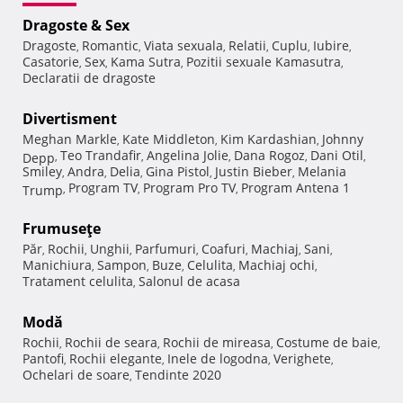
Dragoste & Sex
Dragoste
Romantic
Viata sexuala
Relatii
Cuplu
Iubire
,
,
,
,
,
,
Casatorie
Sex
Kama Sutra
Pozitii sexuale Kamasutra
,
,
,
,
Declaratii de dragoste
Divertisment
Meghan Markle
Kate Middleton
Kim Kardashian
Johnny
,
,
,
Teo Trandafir
Angelina Jolie
Dana Rogoz
Dani Otil
Depp
,
,
,
,
,
Smiley
Andra
Delia
Gina Pistol
Justin Bieber
Melania
,
,
,
,
,
Program TV
Program Pro TV
Program Antena 1
Trump
,
,
,
Frumuseţe
Păr
Rochii
Unghii
Parfumuri
Coafuri
Machiaj
Sani
,
,
,
,
,
,
,
Manichiura
Sampon
Buze
Celulita
Machiaj ochi
,
,
,
,
,
Tratament celulita
Salonul de acasa
,
Modă
Rochii
Rochii de seara
Rochii de mireasa
Costume de baie
,
,
,
,
Pantofi
Rochii elegante
Inele de logodna
Verighete
,
,
,
,
Ochelari de soare
Tendinte 2020
,