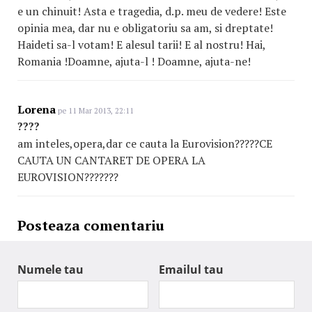
e un chinuit! Asta e tragedia, d.p. meu de vedere! Este
opinia mea, dar nu e obligatoriu sa am, si dreptate!
Haideti sa-l votam! E alesul tarii! E al nostru! Hai,
Romania !Doamne, ajuta-l ! Doamne, ajuta-ne!
Lorena
pe 11 Mar 2013, 22:11
????
am inteles,opera,dar ce cauta la Eurovision?????CE
CAUTA UN CANTARET DE OPERA LA
EUROVISION???????
Posteaza comentariu
Numele tau
Emailul tau