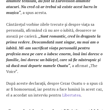
anumite tensiuni, au fost la Eurovision anumite
atacuri. Nu cred că ar trebui să existe acest lucru în
muzica“
, a spus acesta.
Cântăreţul vorbise zilele trecute şi despre viaţa sa
personală, afirmând că nu are o iubită, deoarece se
axează pe carieră.
„Sunt romantic, cred în dragoste la
prima vedere. Deocamdată sunt singur, nu mai am o
iubită. Mi-am sacrificat viaţa personală pentru
profesia mea pe care o iubesc enorm, însă îmi doresc o
familie, îmi doresc un băieţel, care să fie năstruşnic şi
să ducă mai departe numele Ouatu“
, a afirmat „The
Voice“.
După aceste declaraţii, despre Cezar Ouatu s-a spus că
ar fi homosexual, iar pentru a face lumină în acest caz,
el a acordat un interviu pentru
Libertatea
.