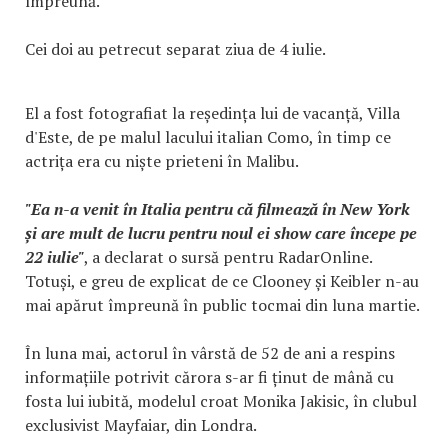
împreună.
Cei doi au petrecut separat ziua de 4 iulie.
El a fost fotografiat la reședința lui de vacanță, Villa
d'Este, de pe malul lacului italian Como, în timp ce
actrița era cu niște prieteni în Malibu.
"Ea n-a venit în Italia pentru că filmează în New York
și are mult de lucru pentru noul ei show care începe pe
22 iulie"
, a declarat o sursă pentru RadarOnline.
Totuși, e greu de explicat de ce Clooney și Keibler n-au
mai apărut împreună în public tocmai din luna martie.
În luna mai, actorul în vârstă de 52 de ani a respins
informațiile potrivit cărora s-ar fi ținut de mână cu
fosta lui iubită, modelul croat Monika Jakisic, în clubul
exclusivist Mayfaiar, din Londra.