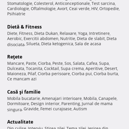
Stomatologie
Colesterol
Anticonceptionale
Test sarcina
,
,
,
,
Cardiologie
Oftalmologie
Avort
Ceai verde
HIV
Ortopedie
,
,
,
,
,
,
Psihiatrie
Dietă & Fitness
Diete
Fitness
Dieta Dukan
Relaxare
Yoga
Intretinere
,
,
,
,
,
,
Aerobic
Exercitii abdomen
Nutritie
Dieta de slabit
Dieta
,
,
,
,
Silueta
Dieta ketogenica
Sala de acasa
disociata
,
,
,
Reţete
Mancare
Paste
Ciorba
Peste
Sos
Salata
Cafea
Supa
,
,
,
,
,
,
,
,
Dulceata
Tocanita
Cocktail
Supa crema
Aperitive
Desert
,
,
,
,
,
,
Maioneza
Pilaf
Ciorba perisoare
Ciorba pui
Ciorba burta
,
,
,
,
,
Ce mancam azi
Casă şi familie
Mobila bucatarie
Amenajari interioare
Mobila
Canapele
,
,
,
,
Dormitoare
Design interior
Parenting
Jurnal de mama
,
,
,
Gravide
Femei curajoase
Autism
singura
,
,
,
Actualitate
Din culise
Interviu
Stirea zilei
Tema zilei
Iesirea din
,
,
,
,