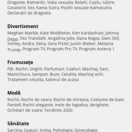
Dragoste
Romantic
Viata sexuala
Relatii
Cuplu
Iubire
,
,
,
,
,
,
Casatorie
Sex
Kama Sutra
Pozitii sexuale Kamasutra
,
,
,
,
Declaratii de dragoste
Divertisment
Meghan Markle
Kate Middleton
Kim Kardashian
Johnny
,
,
,
Teo Trandafir
Angelina Jolie
Dana Rogoz
Dani Otil
Depp
,
,
,
,
,
Smiley
Andra
Delia
Gina Pistol
Justin Bieber
Melania
,
,
,
,
,
Program TV
Program Pro TV
Program Antena 1
Trump
,
,
,
Frumuseţe
Păr
Rochii
Unghii
Parfumuri
Coafuri
Machiaj
Sani
,
,
,
,
,
,
,
Manichiura
Sampon
Buze
Celulita
Machiaj ochi
,
,
,
,
,
Tratament celulita
Salonul de acasa
,
Modă
Rochii
Rochii de seara
Rochii de mireasa
Costume de baie
,
,
,
,
Pantofi
Rochii elegante
Inele de logodna
Verighete
,
,
,
,
Ochelari de soare
Tendinte 2020
,
Sănătate
Sarcina
Ceaiuri
Inima
Psihologie
Ginecologie
,
,
,
,
,