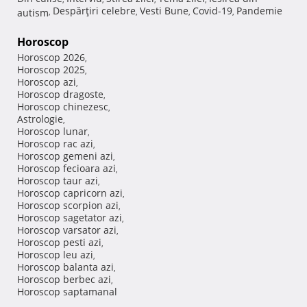
Despărţiri celebre
Vesti Bune
Covid-19
Pandemie
autism
,
,
,
,
Horoscop
Horoscop 2026
,
Horoscop 2025
,
Horoscop azi
,
Horoscop dragoste
,
Horoscop chinezesc
,
Astrologie
,
Horoscop lunar
,
Horoscop rac azi
,
Horoscop gemeni azi
,
Horoscop fecioara azi
,
Horoscop taur azi
,
Horoscop capricorn azi
,
Horoscop scorpion azi
,
Horoscop sagetator azi
,
Horoscop varsator azi
,
Horoscop pesti azi
,
Horoscop leu azi
,
Horoscop balanta azi
,
Horoscop berbec azi
,
Horoscop saptamanal