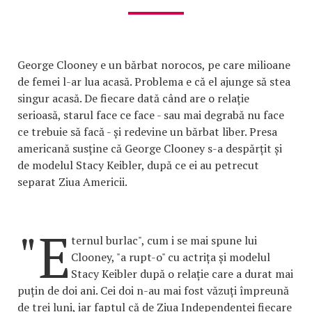
George Clooney e un bărbat norocos, pe care milioane
de femei l-ar lua acasă. Problema e că el ajunge să stea
singur acasă. De fiecare dată când are o relație
serioasă, starul face ce face - sau mai degrabă nu face
ce trebuie să facă - și redevine un bărbat liber. Presa
americană susține că George Clooney s-a despărțit și
de modelul Stacy Keibler, după ce ei au petrecut
separat Ziua Americii.
"E
ternul burlac", cum i se mai spune lui
Clooney, "a rupt-o" cu actrița și modelul
Stacy Keibler după o relație care a durat mai
puțin de doi ani. Cei doi n-au mai fost văzuți împreună
de trei luni, iar faptul că de Ziua Independenței fiecare