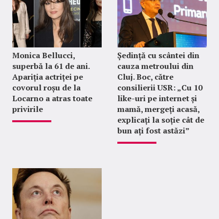
Monica Bellucci,
Ședință cu scântei din
superbă la 61 de ani.
cauza metroului din
Apariția actriței pe
Cluj. Boc, către
covorul roșu de la
consilierii USR: „Cu 10
Locarno a atras toate
like-uri pe internet și
privirile
mamă, mergeți acasă,
explicați la soție cât de
bun ați fost astăzi”