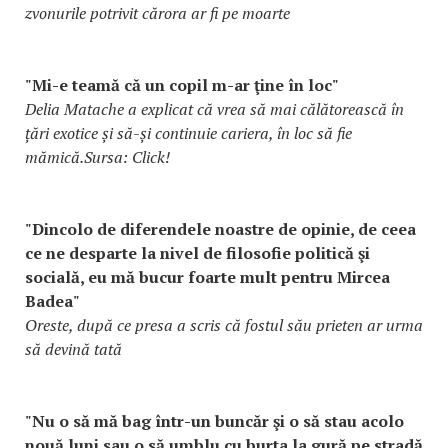
zvonurile potrivit cărora ar fi pe moarte
"Mi-e teamă că un copil m-ar ţine în loc"
Delia Matache a explicat că vrea să mai călătorească în
țări exotice și să-și continuie cariera, în loc să fie
mămică.Sursa: Click!
"Dincolo de diferendele noastre de opinie, de ceea
ce ne desparte la nivel de filosofie politică şi
socială, eu mă bucur foarte mult pentru Mircea
Badea"
Oreste, după ce presa a scris că fostul său prieten ar urma
să devină tată
"Nu o să mă bag într-un buncăr şi o să stau acolo
nouă luni sau o să umblu cu burta la gură pe stradă