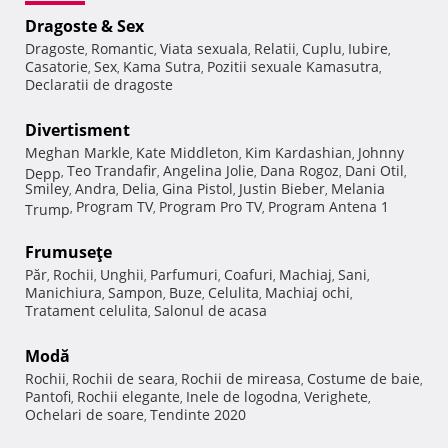
Dragoste & Sex
Dragoste
Romantic
Viata sexuala
Relatii
Cuplu
Iubire
,
,
,
,
,
,
Casatorie
Sex
Kama Sutra
Pozitii sexuale Kamasutra
,
,
,
,
Declaratii de dragoste
Divertisment
Meghan Markle
Kate Middleton
Kim Kardashian
Johnny
,
,
,
Teo Trandafir
Angelina Jolie
Dana Rogoz
Dani Otil
Depp
,
,
,
,
,
Smiley
Andra
Delia
Gina Pistol
Justin Bieber
Melania
,
,
,
,
,
Program TV
Program Pro TV
Program Antena 1
Trump
,
,
,
Frumuseţe
Păr
Rochii
Unghii
Parfumuri
Coafuri
Machiaj
Sani
,
,
,
,
,
,
,
Manichiura
Sampon
Buze
Celulita
Machiaj ochi
,
,
,
,
,
Tratament celulita
Salonul de acasa
,
Modă
Rochii
Rochii de seara
Rochii de mireasa
Costume de baie
,
,
,
,
Pantofi
Rochii elegante
Inele de logodna
Verighete
,
,
,
,
Ochelari de soare
Tendinte 2020
,