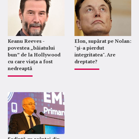
Keanu Reeves -
Elon, supărat pe Nolan:
povestea „băiatului
"şi-a pierdut
bun” de la Hollywood
integritatea". Are
cu care viața a fost
dreptate?
nedreaptă