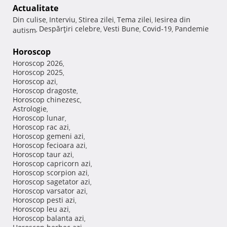
Actualitate
Din culise
Interviu
Stirea zilei
Tema zilei
Iesirea din
,
,
,
,
Despărţiri celebre
Vesti Bune
Covid-19
Pandemie
autism
,
,
,
,
Horoscop
Horoscop 2026
,
Horoscop 2025
,
Horoscop azi
,
Horoscop dragoste
,
Horoscop chinezesc
,
Astrologie
,
Horoscop lunar
,
Horoscop rac azi
,
Horoscop gemeni azi
,
Horoscop fecioara azi
,
Horoscop taur azi
,
Horoscop capricorn azi
,
Horoscop scorpion azi
,
Horoscop sagetator azi
,
Horoscop varsator azi
,
Horoscop pesti azi
,
Horoscop leu azi
,
Horoscop balanta azi
,