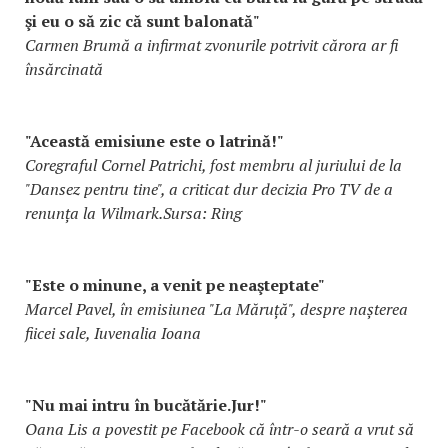
şi eu o să zic că sunt balonată"
Carmen Brumă a infirmat zvonurile potrivit cărora ar fi
însărcinată
"Această emisiune este o latrină!"
Coregraful Cornel Patrichi, fost membru al juriului de la
"Dansez pentru tine", a criticat dur decizia Pro TV de a
renunța la Wilmark.Sursa: Ring
"Este o minune, a venit pe neaşteptate"
Marcel Pavel, în emisiunea "La Măruță", despre nașterea
fiicei sale, Iuvenalia Ioana
"Nu mai intru în bucătărie.Jur!"
Oana Lis a povestit pe Facebook că într-o seară a vrut să