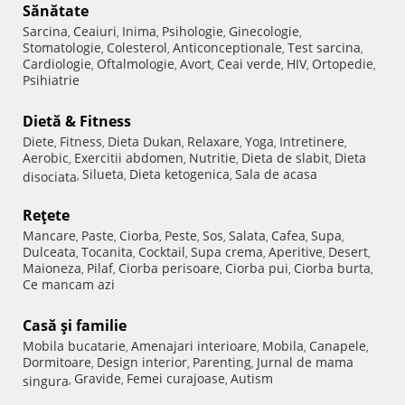
Sănătate
Sarcina
Ceaiuri
Inima
Psihologie
Ginecologie
,
,
,
,
,
Stomatologie
Colesterol
Anticonceptionale
Test sarcina
,
,
,
,
Cardiologie
Oftalmologie
Avort
Ceai verde
HIV
Ortopedie
,
,
,
,
,
,
Psihiatrie
Dietă & Fitness
Diete
Fitness
Dieta Dukan
Relaxare
Yoga
Intretinere
,
,
,
,
,
,
Aerobic
Exercitii abdomen
Nutritie
Dieta de slabit
Dieta
,
,
,
,
Silueta
Dieta ketogenica
Sala de acasa
disociata
,
,
,
Reţete
Mancare
Paste
Ciorba
Peste
Sos
Salata
Cafea
Supa
,
,
,
,
,
,
,
,
Dulceata
Tocanita
Cocktail
Supa crema
Aperitive
Desert
,
,
,
,
,
,
Maioneza
Pilaf
Ciorba perisoare
Ciorba pui
Ciorba burta
,
,
,
,
,
Ce mancam azi
Casă şi familie
Mobila bucatarie
Amenajari interioare
Mobila
Canapele
,
,
,
,
Dormitoare
Design interior
Parenting
Jurnal de mama
,
,
,
Gravide
Femei curajoase
Autism
singura
,
,
,