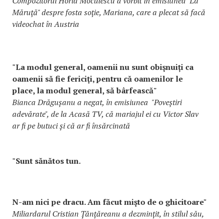
Compozitorul Horia Moculescu a vorbit în emisiunea "La
Măruţă" despre fosta soție, Mariana, care a plecat să facă
videochat în Austria
"La modul general, oamenii nu sunt obişnuiți ca
oamenii să fie fericiţi, pentru că oamenilor le
place, la modul general, să bârfească"
Bianca Drăgușanu a negat, în emisiunea "Poveştiri
adevărate", de la Acasă TV, că mariajul ei cu Victor Slav
ar fi pe butuci și că ar fi însărcinată
"Sunt sănătos tun.
N-am nici pe dracu. Am făcut mişto de o ghicitoare"
Miliardarul Cristian Țănțăreanu a dezmințit, în stilul său,