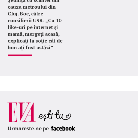
Ședință cu scântei din
cauza metroului din
Cluj. Boc, către
consilierii USR: „Cu 10
like-uri pe internet și
mamă, mergeți acasă,
explicați la soție cât de
bun ați fost astăzi”
Urmareste-ne pe