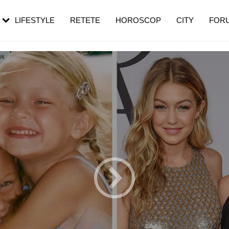
rezești mai des
Cât durează, cum te pregătești și cât
i în vârstă
de dureroasă este investigația
LIFESTYLE
RETETE
HOROSCOP
CITY
FOR
ok