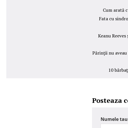
Cum arată c
Fata cu sindr
Keanu Reeves ș
Părinții nu aveau
10 bărbați
Posteaza 
Numele tau