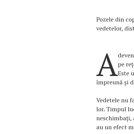
Pozele din cop
vedetelor, dis
A
deveni
pe reț
Este 
împreună și d
Vedetele nu fa
lor. Timpul lu
neschimbați, a
au un efect m