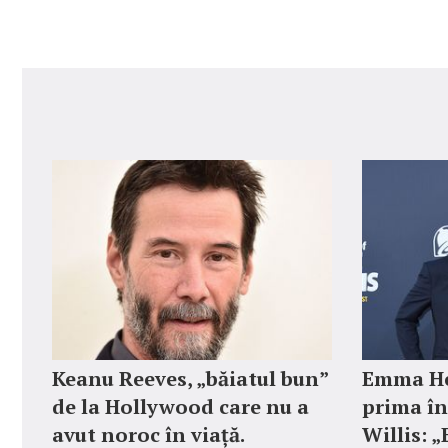
Keanu Reeves, „băiatul bun”
Emma He
de la Hollywood care nu a
prima în
avut noroc în viață.
Willis: 