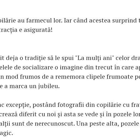
ilărie au farmecul lor. Iar când acestea surprind 
tracția e asigurată!
t deja o tradiție să le spui "La mulți ani" celor d
elele de socializare o imagine din trecut în care ap
un mod frumos de a rememora clipele frumoate p
e a marca un jubileu.
c excepție, postând fotografii din copilărie cu fraț
crează diferit cu noi și asta se vede și în pozele lo
lții sunt de nerecunoscut. Una peste alta, pozele 
agic.