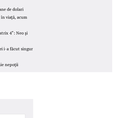
ne de dolari
în viață, acum
trix 4“: Neo și
i i-a făcut singur
nie nepoții