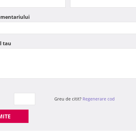
omentariului
l tau
Greu de citit?
Regenerare cod
MITE