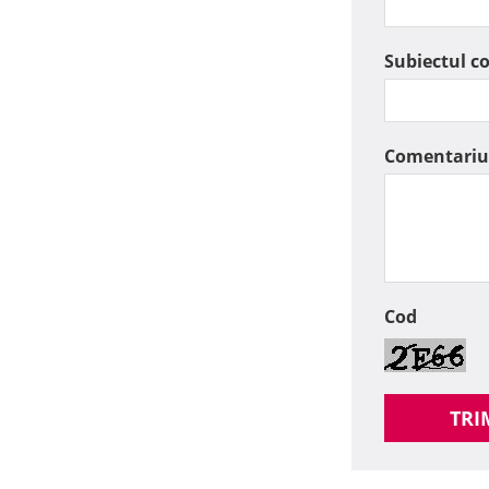
Subiectul c
Comentariu
Cod
TRI