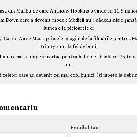
asa din Malibu pe care Anthony Hopkins o vinde cu 11,5 milioa
om Down care a devenit model: Medicii nu-i dădeau nicio șansă 
lumea e la picioarele ei
i Carrie-Anne Moss, primele imagini de la filmările pentru „Ma
Trinity sunt la fel de buni!
 bani ca să-i cumpere rochia pentru balul de absolvire. Fratele e
una
 celebri care au devenit cei mai cool bunici: Își iubesc la nebu
comentariu
Emailul tau