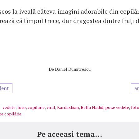
scos la iveală câteva imagini adorabile din copilă
ează că timpul trece, dar dragostea dintre frați d
De
Daniel Dumitrescu
dent
ar
:
vedete
,
foto
,
copilarie
,
viral
,
Kardashian
,
Bella Hadid
,
poze vedete
,
foto
te copilărie
Pe aceeasi tema...