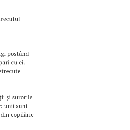
trecutul
ragi postând
ari cu ei.
etrecute
ii și surorile
r: unii sunt
din copilărie