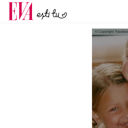
și 60 de ani. De ce te t
Carieră
pe măsură ce înaintez
Actualitate
© Copyright: Facebo