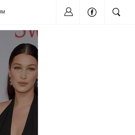
Nu ai cont?
Inregistreaza-
UM