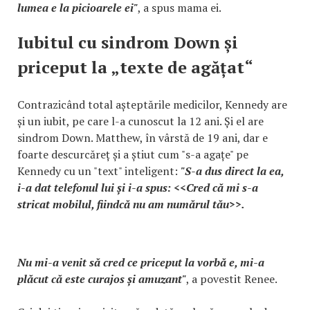
lumea e la picioarele ei"
, a spus mama ei.
Iubitul cu sindrom Down și
priceput la „texte de agățat“
Contrazicând total așteptările medicilor, Kennedy are
și un iubit, pe care l-a cunoscut la 12 ani. Și el are
sindrom Down. Matthew, în vârstă de 19 ani, dar e
foarte descurcăreț și a știut cum "s-a agațe" pe
Kennedy cu un "text" inteligent:
"S-a dus direct la ea,
i-a dat telefonul lui și i-a spus: <<Cred că mi s-a
stricat mobilul, fiindcă nu am numărul tău>>.
Nu mi-a venit să cred ce priceput la vorbă e, mi-a
plăcut că este curajos și amuzant"
, a povestit Renee.