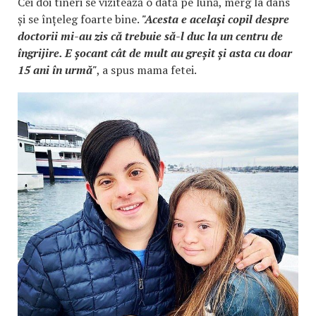
Cei doi tineri se vizitează o dată pe lună, merg la dans
și se înțeleg foarte bine.
"Acesta e același copil despre
doctorii mi-au zis că trebuie să-l duc la un centru de
îngrijire. E șocant cât de mult au greșit și asta cu doar
15 ani în urmă"
, a spus mama fetei.