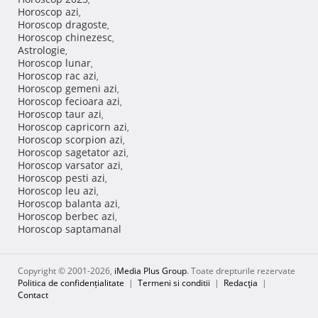
Horoscop azi
,
Horoscop dragoste
,
Horoscop chinezesc
,
Astrologie
,
Horoscop lunar
,
Horoscop rac azi
,
Horoscop gemeni azi
,
Horoscop fecioara azi
,
Horoscop taur azi
,
Horoscop capricorn azi
,
Horoscop scorpion azi
,
Horoscop sagetator azi
,
Horoscop varsator azi
,
Horoscop pesti azi
,
Horoscop leu azi
,
Horoscop balanta azi
,
Horoscop berbec azi
,
Horoscop saptamanal
Copyright © 2001-2026,
iMedia Plus Group
. Toate drepturile rezervate
Politica de confidențialitate
|
Termeni si conditii
|
Redacţia
|
Contact