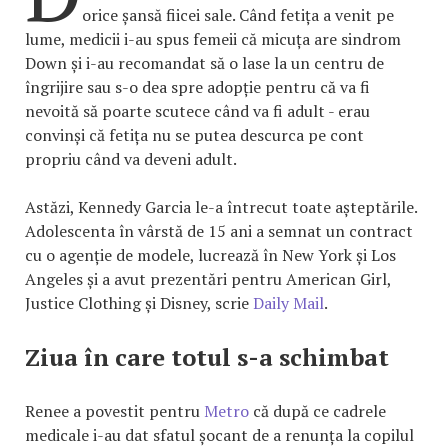
orice șansă fiicei sale. Când fetița a venit pe
lume, medicii i-au spus femeii că micuța are sindrom
Down și i-au recomandat să o lase la un centru de
îngrijire sau s-o dea spre adopție pentru că va fi
nevoită să poarte scutece când va fi adult - erau
convinși că fetița nu se putea descurca pe cont
propriu când va deveni adult.
Astăzi, Kennedy Garcia le-a întrecut toate așteptările.
Adolescenta în vârstă de 15 ani a semnat un contract
cu o agenție de modele, lucrează în New York și Los
Angeles și a avut prezentări pentru American Girl,
Justice Clothing și Disney, scrie
Daily Mail
.
Ziua în care totul s-a schimbat
Renee a povestit pentru
Metro
că după ce cadrele
medicale i-au dat sfatul șocant de a renunța la copilul