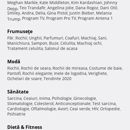
Meghan Markle
Kate Middleton
Kim Kardashian
Johnny
,
,
,
Teo Trandafir
Angelina Jolie
Dana Rogoz
Dani Otil
Depp
,
,
,
,
,
Smiley
Andra
Delia
Gina Pistol
Justin Bieber
Melania
,
,
,
,
,
Program TV
Program Pro TV
Program Antena 1
Trump
,
,
,
Frumuseţe
Păr
Rochii
Unghii
Parfumuri
Coafuri
Machiaj
Sani
,
,
,
,
,
,
,
Manichiura
Sampon
Buze
Celulita
Machiaj ochi
,
,
,
,
,
Tratament celulita
Salonul de acasa
,
Modă
Rochii
Rochii de seara
Rochii de mireasa
Costume de baie
,
,
,
,
Pantofi
Rochii elegante
Inele de logodna
Verighete
,
,
,
,
Ochelari de soare
Tendinte 2020
,
Sănătate
Sarcina
Ceaiuri
Inima
Psihologie
Ginecologie
,
,
,
,
,
Stomatologie
Colesterol
Anticonceptionale
Test sarcina
,
,
,
,
Cardiologie
Oftalmologie
Avort
Ceai verde
HIV
Ortopedie
,
,
,
,
,
,
Psihiatrie
Dietă & Fitness