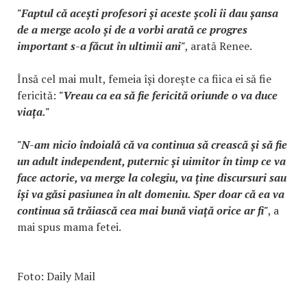
"Faptul că acești profesori și aceste școli îi dau șansa
de a merge acolo și de a vorbi arată ce progres
important s-a făcut în ultimii ani"
, arată Renee.
Însă cel mai mult, femeia își dorește ca fiica ei să fie
fericită:
"Vreau ca ea să fie fericită oriunde o va duce
viața."
"N-am nicio îndoială că va continua să crească și să fie
un adult independent, puternic și uimitor în timp ce va
face actorie, va merge la colegiu, va ține discursuri sau
își va găsi pasiunea în alt domeniu. Sper doar că ea va
continua să trăiască cea mai bună viață orice ar fi"
, a
mai spus mama fetei.
Foto: Daily Mail