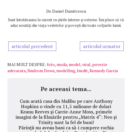
De
Daniel Dumitrescu
Sunt întotdeauna la curent cu știrile interne și externe. Îmi place să vă
aduc noutăți din viața vedetelor și povești din toate colțurile lumii.
articolul precedent
articolul urmator
MAI MULT DESPRE:
foto
,
moda
,
model
,
viral
,
poveste
adevarata
,
Sindrom Down
,
modelling
,
Inedit
,
Kennedy Garcia
Pe aceeasi tema...
Cum arată casa din Malibu pe care Anthony
Hopkins o vinde cu 11,5 milioane de dolari
Keanu Reeves și Carrie-Anne Moss, primele
imagini de la filmările pentru „Matrix 4“: Neo și
Trinity sunt la fel de buni!
Părinții nu aveau bani ca să-i cumpere rochia