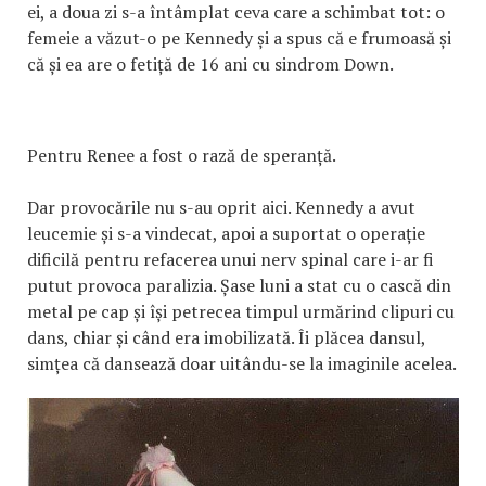
ei, a doua zi s-a întâmplat ceva care a schimbat tot: o
femeie a văzut-o pe Kennedy și a spus că e frumoasă și
că și ea are o fetiță de 16 ani cu sindrom Down.
Pentru Renee a fost o rază de speranță.
Dar provocările nu s-au oprit aici. Kennedy a avut
leucemie și s-a vindecat, apoi a suportat o operație
dificilă pentru refacerea unui nerv spinal care i-ar fi
putut provoca paralizia. Șase luni a stat cu o cască din
metal pe cap și își petrecea timpul urmărind clipuri cu
dans, chiar și când era imobilizată. Îi plăcea dansul,
simțea că dansează doar uitându-se la imaginile acelea.