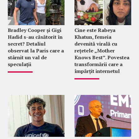
Bradley Cooper și Gigi
Cine este Rabeya
Hadid s-au căsătorit în
Khatun, femeia
secret? Detaliul
devenită virală cu
observat la Paris care a
rețetele „Mother
stârnit un val de
Knows Best”. Povestea
speculații
transformării care a
împărțit internetul