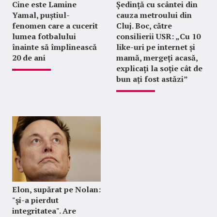
Cine este Lamine
Ședință cu scântei din
Yamal, puștiul-
cauza metroului din
fenomen care a cucerit
Cluj. Boc, către
lumea fotbalului
consilierii USR: „Cu 10
înainte să împlinească
like-uri pe internet și
20 de ani
mamă, mergeți acasă,
explicați la soție cât de
bun ați fost astăzi”
Elon, supărat pe Nolan:
"şi-a pierdut
integritatea". Are