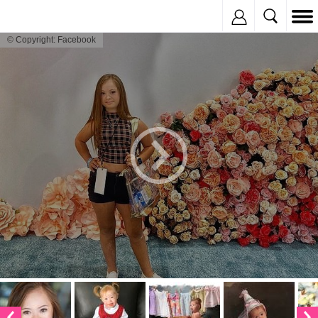
Inregistreaza
© Copyright: Facebook