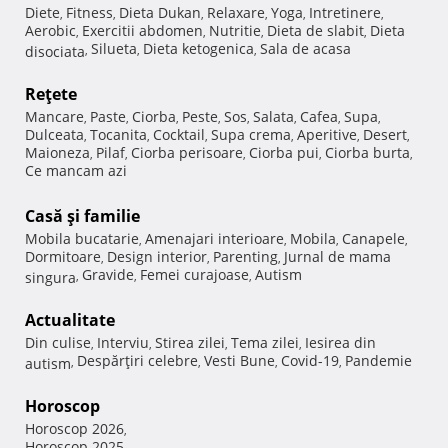
Diete
Fitness
Dieta Dukan
Relaxare
Yoga
Intretinere
,
,
,
,
,
,
Aerobic
Exercitii abdomen
Nutritie
Dieta de slabit
Dieta
,
,
,
,
Silueta
Dieta ketogenica
Sala de acasa
disociata
,
,
,
Reţete
Mancare
Paste
Ciorba
Peste
Sos
Salata
Cafea
Supa
,
,
,
,
,
,
,
,
Dulceata
Tocanita
Cocktail
Supa crema
Aperitive
Desert
,
,
,
,
,
,
Maioneza
Pilaf
Ciorba perisoare
Ciorba pui
Ciorba burta
,
,
,
,
,
Ce mancam azi
Casă şi familie
Mobila bucatarie
Amenajari interioare
Mobila
Canapele
,
,
,
,
Dormitoare
Design interior
Parenting
Jurnal de mama
,
,
,
Gravide
Femei curajoase
Autism
singura
,
,
,
Actualitate
Din culise
Interviu
Stirea zilei
Tema zilei
Iesirea din
,
,
,
,
Despărţiri celebre
Vesti Bune
Covid-19
Pandemie
autism
,
,
,
,
Horoscop
Horoscop 2026
,
Horoscop 2025
,