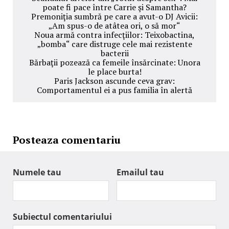
poate fi pace între Carrie şi Samantha?
Premoniţia sumbră pe care a avut-o DJ Avicii:
„Am spus-o de atâtea ori, o să mor“
Noua armă contra infecţiilor: Teixobactina,
„bomba“ care distruge cele mai rezistente
bacterii
Bărbaţii pozează ca femeile însărcinate: Unora
le place burta!
Paris Jackson ascunde ceva grav:
Comportamentul ei a pus familia în alertă
Posteaza comentariu
Numele tau
Emailul tau
Subiectul comentariului