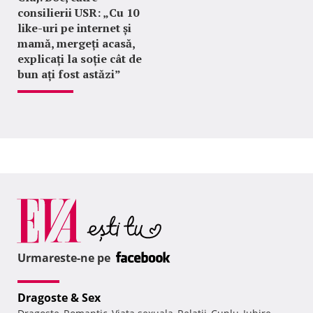
consilierii USR: „Cu 10
like-uri pe internet și
mamă, mergeți acasă,
explicați la soție cât de
bun ați fost astăzi”
Urmareste-ne pe
Dragoste & Sex