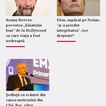
Keanu Reeves -
Elon, supărat pe Nolan:
povestea „băiatului
"şi-a pierdut
bun” de la Hollywood
integritatea". Are
cu care viața a fost
dreptate?
nedreaptă
Ședință cu scântei din
cauza metroului din
Cluj. Boc, către