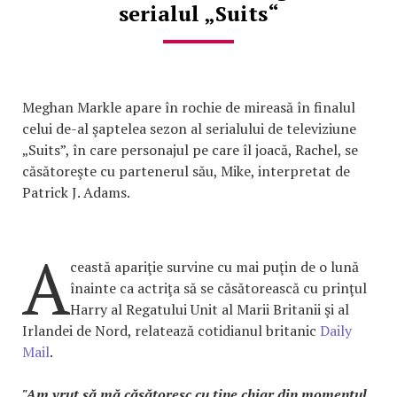
serialul „Suits“
Meghan Markle apare în rochie de mireasă în finalul
celui de-al şaptelea sezon al serialului de televiziune
„Suits”, în care personajul pe care îl joacă, Rachel, se
căsătoreşte cu partenerul său, Mike, interpretat de
Patrick J. Adams.
A
ceastă apariţie survine cu mai puţin de o lună
înainte ca actriţa să se căsătorească cu prinţul
Harry al Regatului Unit al Marii Britanii şi al
Irlandei de Nord, relatează cotidianul britanic
Daily
Mail
.
"Am vrut să mă căsătoresc cu tine chiar din momentul