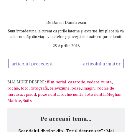
De
Daniel Dumitrescu
Sunt întotdeauna la curent cu știrile interne și externe. Îmi place să vă
aduc noutăți din viața vedetelor și povești din toate colțurile lumii.
25 Aprilie 2018
articolul precedent
articolul urmator
MAI MULT DESPRE:
film
,
serial
,
casatorie
,
vedete
,
nunta
,
rochie
,
foto
,
fotografii
,
televiziune
,
poze
,
imagini
,
rochie de
mireasa
,
episod
,
poze nunta
,
rochie nunta
,
foto nuntă
,
Meghan
Markle
,
Suits
Pe aceeasi tema...
Scandalul divelor din „Totul despre sex“: Mai