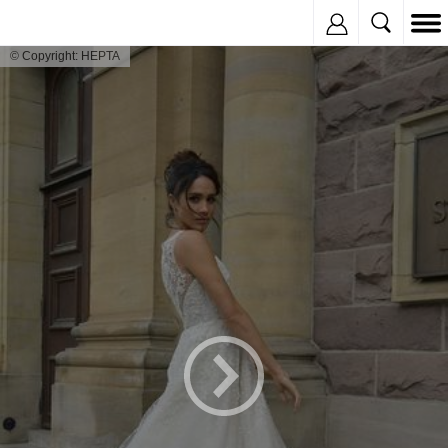
Inregistreaza
© Copyright: HEPTA