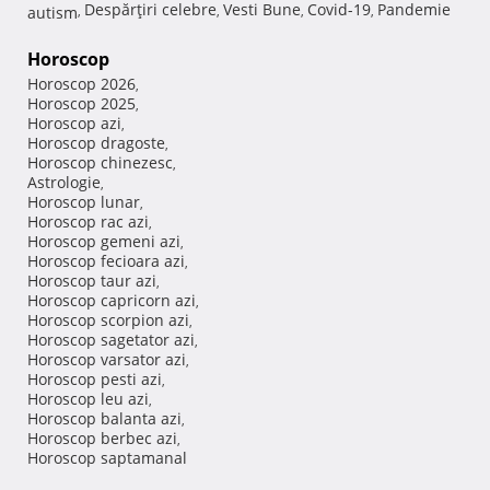
Despărţiri celebre
Vesti Bune
Covid-19
Pandemie
autism
,
,
,
,
Horoscop
Horoscop 2026
,
Horoscop 2025
,
Horoscop azi
,
Horoscop dragoste
,
Horoscop chinezesc
,
Astrologie
,
Horoscop lunar
,
Horoscop rac azi
,
Horoscop gemeni azi
,
Horoscop fecioara azi
,
Horoscop taur azi
,
Horoscop capricorn azi
,
Horoscop scorpion azi
,
Horoscop sagetator azi
,
Horoscop varsator azi
,
Horoscop pesti azi
,
Horoscop leu azi
,
Horoscop balanta azi
,
Horoscop berbec azi
,
Horoscop saptamanal