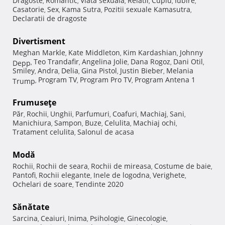
Dragoste
Romantic
Viata sexuala
Relatii
Cuplu
Iubire
,
,
,
,
,
,
Casatorie
Sex
Kama Sutra
Pozitii sexuale Kamasutra
,
,
,
,
Declaratii de dragoste
Divertisment
Meghan Markle
Kate Middleton
Kim Kardashian
Johnny
,
,
,
Teo Trandafir
Angelina Jolie
Dana Rogoz
Dani Otil
Depp
,
,
,
,
,
Smiley
Andra
Delia
Gina Pistol
Justin Bieber
Melania
,
,
,
,
,
Program TV
Program Pro TV
Program Antena 1
Trump
,
,
,
Frumuseţe
Păr
Rochii
Unghii
Parfumuri
Coafuri
Machiaj
Sani
,
,
,
,
,
,
,
Manichiura
Sampon
Buze
Celulita
Machiaj ochi
,
,
,
,
,
Tratament celulita
Salonul de acasa
,
Modă
Rochii
Rochii de seara
Rochii de mireasa
Costume de baie
,
,
,
,
Pantofi
Rochii elegante
Inele de logodna
Verighete
,
,
,
,
Ochelari de soare
Tendinte 2020
,
Sănătate
Sarcina
Ceaiuri
Inima
Psihologie
Ginecologie
,
,
,
,
,