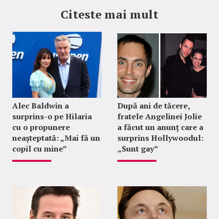
Citeste mai mult
Alec Baldwin a
După ani de tăcere,
surprins-o pe Hilaria
fratele Angelinei Jolie
cu o propunere
a făcut un anunț care a
neașteptată: „Mai fă un
surprins Hollywoodul:
copil cu mine”
„Sunt gay”