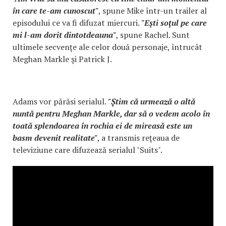
în care te-am cunoscut"
, spune Mike într-un trailer al
episodului ce va fi difuzat miercuri.
"Eşti soţul pe care
mi l-am dorit dintotdeauna"
, spune Rachel. Sunt
ultimele secvenţe ale celor două personaje, întrucât
Meghan Markle şi Patrick J.
Adams vor părăsi serialul.
"Ştim că urmează o altă
nuntă pentru Meghan Markle, dar să o vedem acolo în
toată splendoarea în rochia ei de mireasă este un
basm devenit realitate"
, a transmis reţeaua de
televiziune care difuzează serialul "Suits".