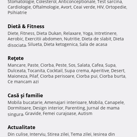
Stomatologie
Colesterol
Anticonceptionale
Test sarcina
,
,
,
,
Cardiologie
Oftalmologie
Avort
Ceai verde
HIV
Ortopedie
,
,
,
,
,
,
Psihiatrie
Dietă & Fitness
Diete
Fitness
Dieta Dukan
Relaxare
Yoga
Intretinere
,
,
,
,
,
,
Aerobic
Exercitii abdomen
Nutritie
Dieta de slabit
Dieta
,
,
,
,
Silueta
Dieta ketogenica
Sala de acasa
disociata
,
,
,
Reţete
Mancare
Paste
Ciorba
Peste
Sos
Salata
Cafea
Supa
,
,
,
,
,
,
,
,
Dulceata
Tocanita
Cocktail
Supa crema
Aperitive
Desert
,
,
,
,
,
,
Maioneza
Pilaf
Ciorba perisoare
Ciorba pui
Ciorba burta
,
,
,
,
,
Ce mancam azi
Casă şi familie
Mobila bucatarie
Amenajari interioare
Mobila
Canapele
,
,
,
,
Dormitoare
Design interior
Parenting
Jurnal de mama
,
,
,
Gravide
Femei curajoase
Autism
singura
,
,
,
Actualitate
Din culise
Interviu
Stirea zilei
Tema zilei
Iesirea din
,
,
,
,