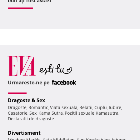
bun ați fost astăzi”
Urmareste-ne pe
Dragoste & Sex
Dragoste
Romantic
Viata sexuala
Relatii
Cuplu
Iubire
,
,
,
,
,
,
Casatorie
Sex
Kama Sutra
Pozitii sexuale Kamasutra
,
,
,
,
Declaratii de dragoste
Divertisment
Meghan Markle
Kate Middleton
Kim Kardashian
Johnny