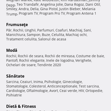
,
,
,
Teo Trandafir
Angelina Jolie
Dana Rogoz
Dani Otil
Depp
,
,
,
,
,
Smiley
Andra
Delia
Gina Pistol
Justin Bieber
Melania
,
,
,
,
,
Program TV
Program Pro TV
Program Antena 1
Trump
,
,
,
Frumuseţe
Păr
Rochii
Unghii
Parfumuri
Coafuri
Machiaj
Sani
,
,
,
,
,
,
,
Manichiura
Sampon
Buze
Celulita
Machiaj ochi
,
,
,
,
,
Tratament celulita
Salonul de acasa
,
Modă
Rochii
Rochii de seara
Rochii de mireasa
Costume de baie
,
,
,
,
Pantofi
Rochii elegante
Inele de logodna
Verighete
,
,
,
,
Ochelari de soare
Tendinte 2020
,
Sănătate
Sarcina
Ceaiuri
Inima
Psihologie
Ginecologie
,
,
,
,
,
Stomatologie
Colesterol
Anticonceptionale
Test sarcina
,
,
,
,
Cardiologie
Oftalmologie
Avort
Ceai verde
HIV
Ortopedie
,
,
,
,
,
,
Psihiatrie
Dietă & Fitness