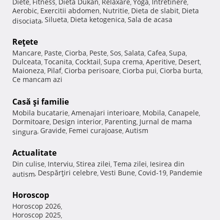
Diete
Fitness
Dieta Dukan
Relaxare
Yoga
Intretinere
,
,
,
,
,
,
Aerobic
Exercitii abdomen
Nutritie
Dieta de slabit
Dieta
,
,
,
,
Silueta
Dieta ketogenica
Sala de acasa
disociata
,
,
,
Reţete
Mancare
Paste
Ciorba
Peste
Sos
Salata
Cafea
Supa
,
,
,
,
,
,
,
,
Dulceata
Tocanita
Cocktail
Supa crema
Aperitive
Desert
,
,
,
,
,
,
Maioneza
Pilaf
Ciorba perisoare
Ciorba pui
Ciorba burta
,
,
,
,
,
Ce mancam azi
Casă şi familie
Mobila bucatarie
Amenajari interioare
Mobila
Canapele
,
,
,
,
Dormitoare
Design interior
Parenting
Jurnal de mama
,
,
,
Gravide
Femei curajoase
Autism
singura
,
,
,
Actualitate
Din culise
Interviu
Stirea zilei
Tema zilei
Iesirea din
,
,
,
,
Despărţiri celebre
Vesti Bune
Covid-19
Pandemie
autism
,
,
,
,
Horoscop
Horoscop 2026
,
Horoscop 2025
,