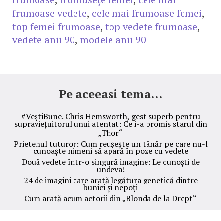
frumoase vedete
,
cele mai frumoase femei
,
top femei frumoase
,
top vedete frumoase
,
vedete anii 90
,
modele anii 90
Pe aceeasi tema...
#VeștiBune. Chris Hemsworth, gest superb pentru
supraviețuitorul unui atentat: Ce i-a promis starul din
„Thor“
Prietenul tuturor: Cum reușește un tânăr pe care nu-l
cunoaște nimeni să apară în poze cu vedete
Două vedete într-o singură imagine: Le cunoști de
undeva!
24 de imagini care arată legătura genetică dintre
bunici și nepoți
Cum arată acum actorii din „Blonda de la Drept“