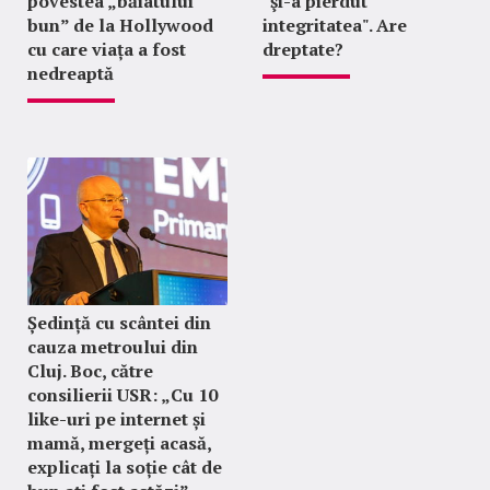
povestea „băiatului
"şi-a pierdut
bun” de la Hollywood
integritatea". Are
cu care viața a fost
dreptate?
nedreaptă
Ședință cu scântei din
cauza metroului din
Cluj. Boc, către
consilierii USR: „Cu 10
like-uri pe internet și
mamă, mergeți acasă,
explicați la soție cât de