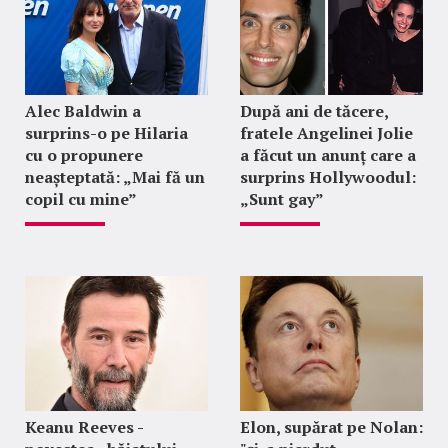
Alec Baldwin a
După ani de tăcere,
surprins-o pe Hilaria
fratele Angelinei Jolie
cu o propunere
a făcut un anunț care a
neașteptată: „Mai fă un
surprins Hollywoodul:
copil cu mine”
„Sunt gay”
Keanu Reeves -
Elon, supărat pe Nolan: