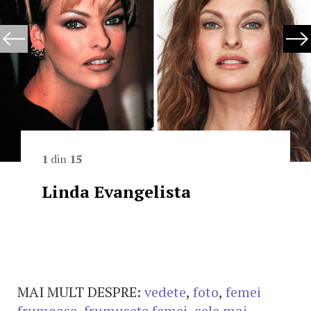
1
din
15
Linda Evangelista
MAI MULT DESPRE:
vedete
,
foto
,
femei
frumoase
,
frumuseţe femei
,
cele mai