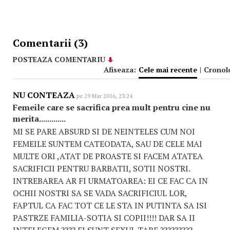
Comentarii (3)
POSTEAZA COMENTARIU
Afiseaza:
Cele mai recente
|
Cronol
NU CONTEAZA
pe 29 Mar 2016, 23:24
Femeile care se sacrifica prea mult pentru cine nu
merita.............
MI SE PARE ABSURD SI DE NEINTELES CUM NOI
FEMEILE SUNTEM CATEODATA, SAU DE CELE MAI
MULTE ORI ,ATAT DE PROASTE SI FACEM ATATEA
SACRIFICII PENTRU BARBATII, SOTII NOSTRI.
INTREBAREA AR FI URMATOAREA: EI CE FAC CA IN
OCHII NOSTRI SA SE VADA SACRIFICIUL LOR,
FAPTUL CA FAC TOT CE LE STA IN PUTINTA SA ISI
PASTRZE FAMILIA-SOTIA SI COPII!!!! DAR SA II
INTELEGEM ???? EI SUNT SEXUL TARE ?????????