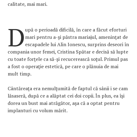
calitate, mai mari.
D
upă o perioadă dificilă, în care a făcut eforturi
mari pentru a-şi păstra mariajul, ameninţat de
escapadele lui Alin Ionescu, surprins deseori în
compania unor femei, Cristina Spătar e decisă să lupte
cu toate forţele ca să-şi recucerească soţul. Primul pas
a fost o operaţie estetică, pe care o plănuia de mai
mult timp.
Cântăreaţa era nemulţumită de faptul că sânii i se cam
lăsaseră, după ce a alăptat cei doi copii. În plus, ea îşi
dorea un bust mai atrăgător, aşa că a optat pentru
implanturi cu volum mărit.