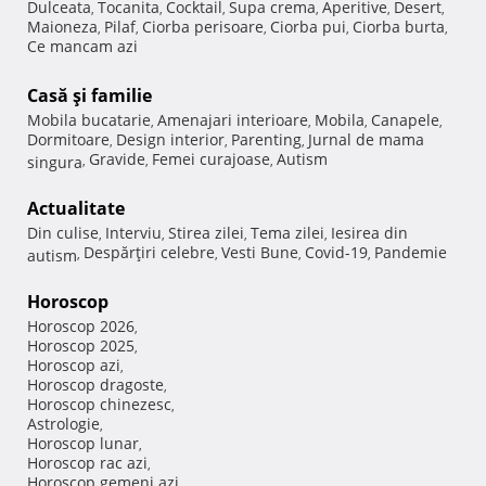
Dulceata
Tocanita
Cocktail
Supa crema
Aperitive
Desert
,
,
,
,
,
,
Maioneza
Pilaf
Ciorba perisoare
Ciorba pui
Ciorba burta
,
,
,
,
,
Ce mancam azi
Casă şi familie
Mobila bucatarie
Amenajari interioare
Mobila
Canapele
,
,
,
,
Dormitoare
Design interior
Parenting
Jurnal de mama
,
,
,
Gravide
Femei curajoase
Autism
singura
,
,
,
Actualitate
Din culise
Interviu
Stirea zilei
Tema zilei
Iesirea din
,
,
,
,
Despărţiri celebre
Vesti Bune
Covid-19
Pandemie
autism
,
,
,
,
Horoscop
Horoscop 2026
,
Horoscop 2025
,
Horoscop azi
,
Horoscop dragoste
,
Horoscop chinezesc
,
Astrologie
,
Horoscop lunar
,
Horoscop rac azi
,
Horoscop gemeni azi
,