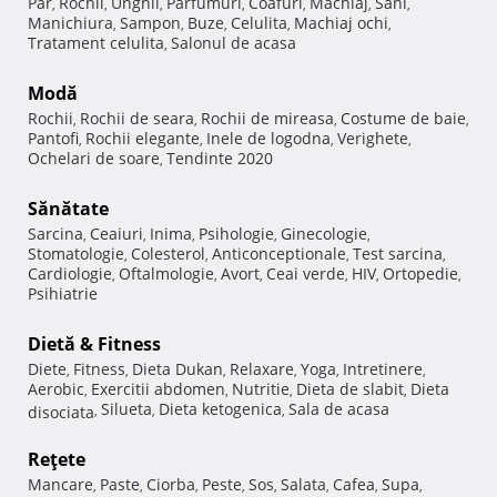
Păr
Rochii
Unghii
Parfumuri
Coafuri
Machiaj
Sani
,
,
,
,
,
,
,
Manichiura
Sampon
Buze
Celulita
Machiaj ochi
,
,
,
,
,
Tratament celulita
Salonul de acasa
,
Modă
Rochii
Rochii de seara
Rochii de mireasa
Costume de baie
,
,
,
,
Pantofi
Rochii elegante
Inele de logodna
Verighete
,
,
,
,
Ochelari de soare
Tendinte 2020
,
Sănătate
Sarcina
Ceaiuri
Inima
Psihologie
Ginecologie
,
,
,
,
,
Stomatologie
Colesterol
Anticonceptionale
Test sarcina
,
,
,
,
Cardiologie
Oftalmologie
Avort
Ceai verde
HIV
Ortopedie
,
,
,
,
,
,
Psihiatrie
Dietă & Fitness
Diete
Fitness
Dieta Dukan
Relaxare
Yoga
Intretinere
,
,
,
,
,
,
Aerobic
Exercitii abdomen
Nutritie
Dieta de slabit
Dieta
,
,
,
,
Silueta
Dieta ketogenica
Sala de acasa
disociata
,
,
,
Reţete
Mancare
Paste
Ciorba
Peste
Sos
Salata
Cafea
Supa
,
,
,
,
,
,
,
,