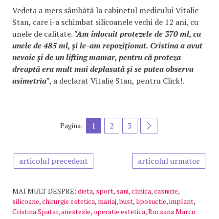
Vedeta a mers sâmbătă la cabinetul medicului Vitalie
Stan, care i-a schimbat silicoanele vechi de 12 ani, cu
unele de calitate.
"Am înlocuit protezele de 370 ml, cu
unele de 485 ml, şi le-am repoziţionat. Cristina a avut
nevoie şi de un lifting mamar, pentru că proteza
dreaptă era mult mai deplasată şi se putea observa
asimetria"
, a declarat Vitalie Stan, pentru Click!.
1
2
3
Pagina:
articolul precedent
articolul urmator
MAI MULT DESPRE:
dieta
,
sport
,
sani
,
clinica
,
casnicie
,
silicoane
,
chirurgie estetica
,
mariaj
,
bust
,
liposuctie
,
implant
,
Cristina Spatar
,
anestezie
,
operatie estetica
,
Rocsana Marcu