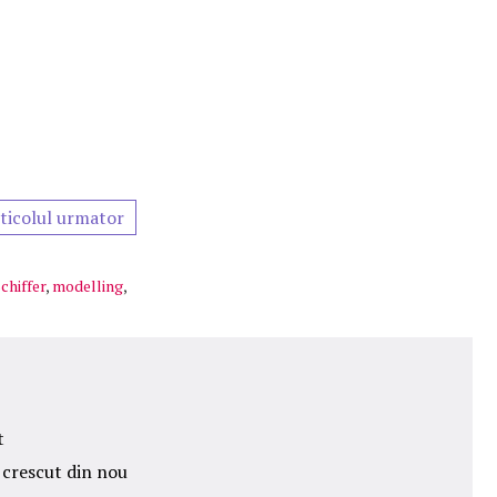
ticolul urmator
chiffer
,
modelling
,
t
 crescut din nou