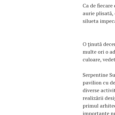
Ca de fiecare 
aurie plisată,
silueta impec
O ţinută decen
multe ori o ad
culoare, vede
Serpentine Su
pavilion cu d
diverse activi
realizării des
primul arhite
importante nu