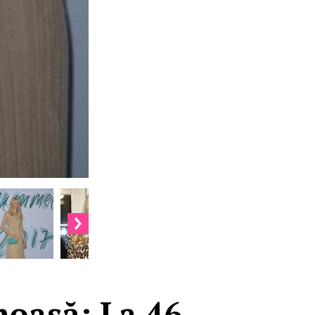
umoasă: La 46