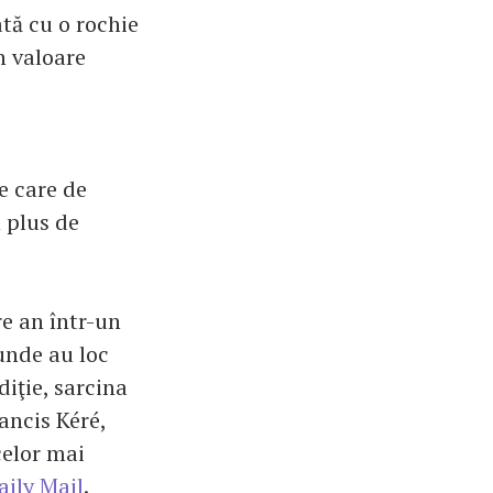
ată cu o rochie
n valoare
e care de
n plus de
e an într-un
unde au loc
diţie, sarcina
rancis Kéré,
celor mai
aily Mail
.