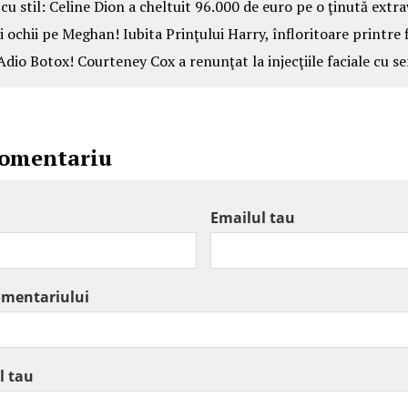
cu stil: Celine Dion a cheltuit 96.000 de euro pe o ţinută extr
i ochii pe Meghan! Iubita Prinţului Harry, înfloritoare printre f
Adio Botox! Courteney Cox a renunţat la injecţiile faciale cu se
comentariu
Emailul tau
omentariului
l tau