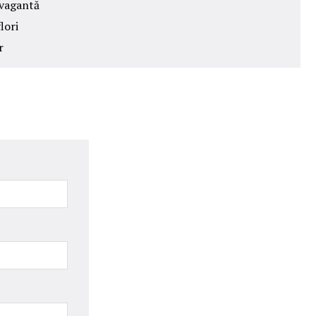
avagantă
lori
r