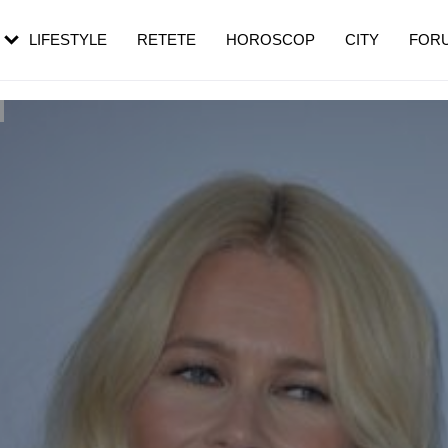
rebui să mergi
și 60 de ani. De ce te trezești mai des
pe măsură ce înaintezi în vârstă
LIFESTYLE
RETETE
HOROSCOP
CITY
FOR