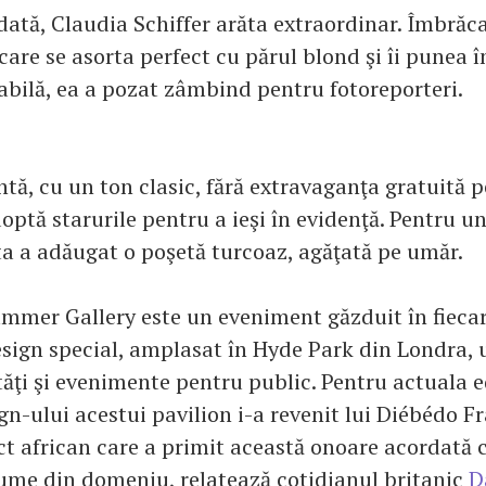
dată, Claudia Schiffer arăta extraordinar. Îmbrăc
 care se asorta perfect cu părul blond şi îi punea î
abilă, ea a pozat zâmbind pentru fotoreporteri.
tă, cu un ton clasic, fără extravaganţa gratuită p
optă starurile pentru a ieşi în evidenţă. Pentru u
ta a adăugat o poşetă turcoaz, agăţată pe umăr.
mmer Gallery este un eveniment găzduit în fiecar
esign special, amplasat în Hyde Park din Londra, 
tăţi şi evenimente pentru public. Pentru actuala e
ign-ului acestui pavilion i-a revenit lui Diébédo F
ct african care a primit această onoare acordată 
me din domeniu, relatează cotidianul britanic
D