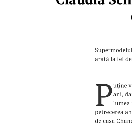
Supermodelul 
arată la fel 
P
uţine v
ani, d
lumea 
petrecerea an
de casa Chane