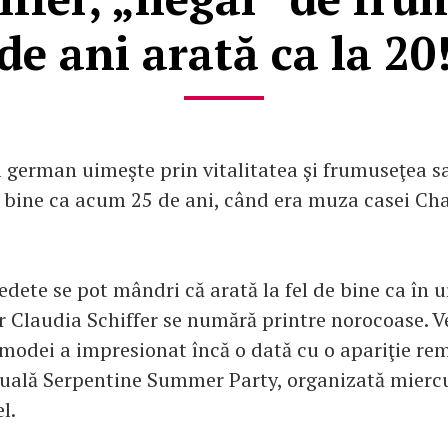
de ani arată ca la 20
german uimeşte prin vitalitatea şi frumuseţea sa
de bine ca acum 25 de ani, când era muza casei Cha
edete se pot mândri că arată la fel de bine ca în 
ar Claudia Schiffer se numără printre norocoase. 
modei a impresionat încă o dată cu o apariţie rem
uală Serpentine Summer Party, organizată miercu
l.