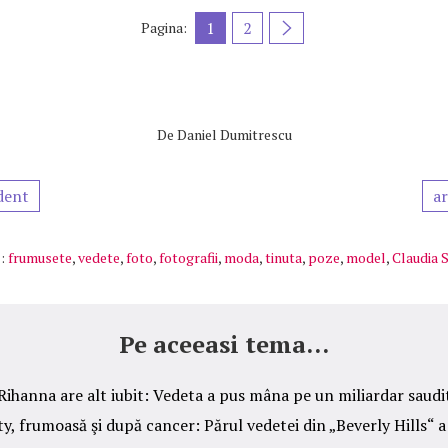
1
2
Pagina:
De
Daniel Dumitrescu
dent
ar
:
frumusete
,
vedete
,
foto
,
fotografii
,
moda
,
tinuta
,
poze
,
model
,
Claudia S
Pe aceeasi tema...
Rihanna are alt iubit: Vedeta a pus mâna pe un miliardar saudi
, frumoasă şi după cancer: Părul vedetei din „Beverly Hills“ a