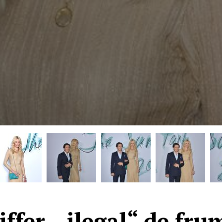
ffer, „ilegal“ de fr