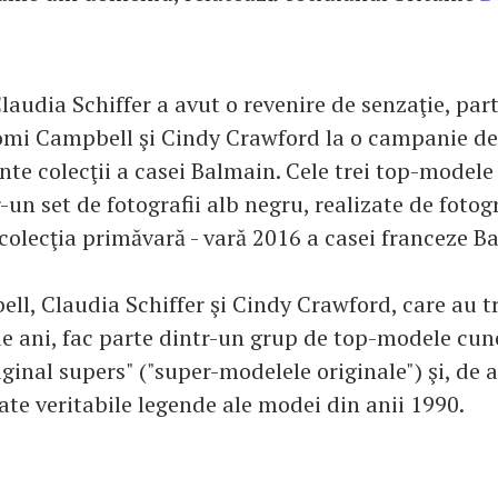
laudia Schiffer a avut o revenire de senzaţie, par
omi Campbell şi Cindy Crawford la o campanie d
nte colecţii a casei Balmain. Cele trei top-model
un set de fotografii alb negru, realizate de fotog
 colecţia primăvară - vară 2016 a casei franceze B
l, Claudia Schiffer şi Cindy Crawford, care au t
de ani, fac parte dintr-un grup de top-modele cu
iginal supers" ("super-modelele originale") şi, de
ate veritabile legende ale modei din anii 1990.