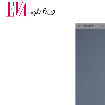
menopauză și când ar t
Carieră
la medic
Actualitate
© Copyright: HEPTA