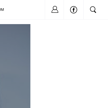
Nu ai cont?
Inregistreaza-
UM