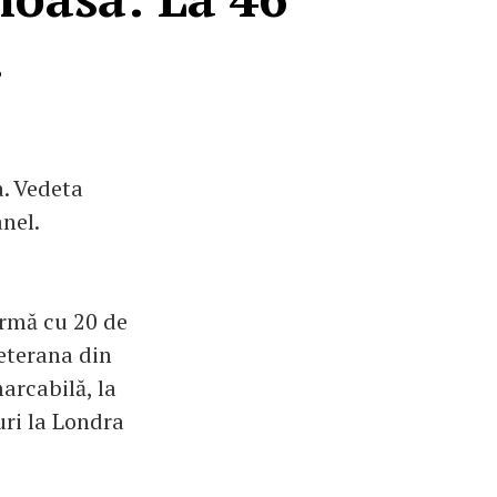
!
. Vedeta
nel.
urmă cu 20 de
Veterana din
arcabilă, la
ri la Londra