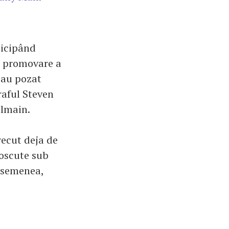
ticipând
e promovare a
e au pozat
raful Steven
almain.
recut deja de
noscute sub
 asemenea,