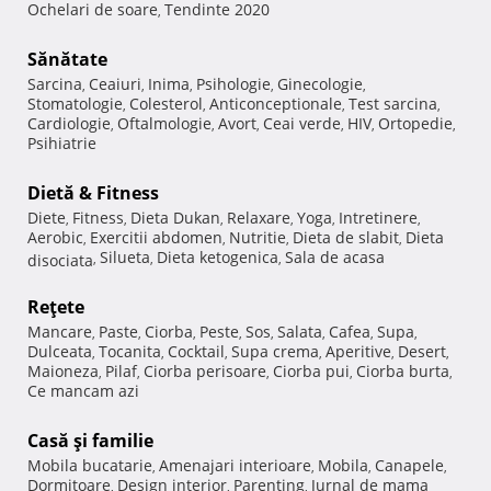
Ochelari de soare
Tendinte 2020
,
Sănătate
Sarcina
Ceaiuri
Inima
Psihologie
Ginecologie
,
,
,
,
,
Stomatologie
Colesterol
Anticonceptionale
Test sarcina
,
,
,
,
Cardiologie
Oftalmologie
Avort
Ceai verde
HIV
Ortopedie
,
,
,
,
,
,
Psihiatrie
Dietă & Fitness
Diete
Fitness
Dieta Dukan
Relaxare
Yoga
Intretinere
,
,
,
,
,
,
Aerobic
Exercitii abdomen
Nutritie
Dieta de slabit
Dieta
,
,
,
,
Silueta
Dieta ketogenica
Sala de acasa
disociata
,
,
,
Reţete
Mancare
Paste
Ciorba
Peste
Sos
Salata
Cafea
Supa
,
,
,
,
,
,
,
,
Dulceata
Tocanita
Cocktail
Supa crema
Aperitive
Desert
,
,
,
,
,
,
Maioneza
Pilaf
Ciorba perisoare
Ciorba pui
Ciorba burta
,
,
,
,
,
Ce mancam azi
Casă şi familie
Mobila bucatarie
Amenajari interioare
Mobila
Canapele
,
,
,
,
Dormitoare
Design interior
Parenting
Jurnal de mama
,
,
,