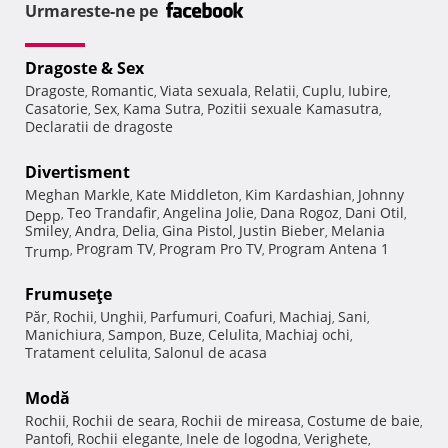
Urmareste-ne pe
Dragoste & Sex
Dragoste
Romantic
Viata sexuala
Relatii
Cuplu
Iubire
,
,
,
,
,
,
Casatorie
Sex
Kama Sutra
Pozitii sexuale Kamasutra
,
,
,
,
Declaratii de dragoste
Divertisment
Meghan Markle
Kate Middleton
Kim Kardashian
Johnny
,
,
,
Teo Trandafir
Angelina Jolie
Dana Rogoz
Dani Otil
Depp
,
,
,
,
,
Smiley
Andra
Delia
Gina Pistol
Justin Bieber
Melania
,
,
,
,
,
Program TV
Program Pro TV
Program Antena 1
Trump
,
,
,
Frumuseţe
Păr
Rochii
Unghii
Parfumuri
Coafuri
Machiaj
Sani
,
,
,
,
,
,
,
Manichiura
Sampon
Buze
Celulita
Machiaj ochi
,
,
,
,
,
Tratament celulita
Salonul de acasa
,
Modă
Rochii
Rochii de seara
Rochii de mireasa
Costume de baie
,
,
,
,
Pantofi
Rochii elegante
Inele de logodna
Verighete
,
,
,
,