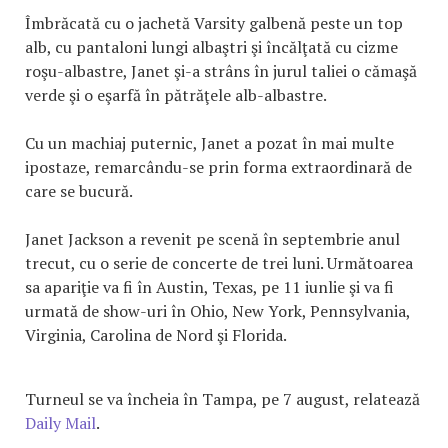
Îmbrăcată cu o jachetă Varsity galbenă peste un top
alb, cu pantaloni lungi albaştri şi încălţată cu cizme
roşu-albastre, Janet şi-a strâns în jurul taliei o cămaşă
verde şi o eşarfă în pătrăţele alb-albastre.
Cu un machiaj puternic, Janet a pozat în mai multe
ipostaze, remarcându-se prin forma extraordinară de
care se bucură.
Janet Jackson a revenit pe scenă în septembrie anul
trecut, cu o serie de concerte de trei luni. Următoarea
sa apariţie va fi în Austin, Texas, pe 11 iunlie şi va fi
urmată de show-uri în Ohio, New York, Pennsylvania,
Virginia, Carolina de Nord şi Florida.
Turneul se va încheia în Tampa, pe 7 august, relatează
Daily Mail
.