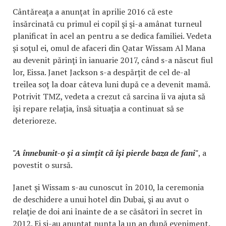
Cântăreaţa a anunţat în aprilie 2016 că este
însărcinată cu primul ei copil şi şi-a amânat turneul
planificat în acel an pentru a se dedica familiei. Vedeta
şi soţul ei, omul de afaceri din Qatar Wissam Al Mana
au devenit părinţi în ianuarie 2017, când s-a născut fiul
lor, Eissa. Janet Jackson s-a despărțit de cel de-al
treilea soț la doar câteva luni după ce a devenit mamă.
Potrivit TMZ, vedeta a crezut că sarcina îi va ajuta să
își repare relația, însă situația a continuat să se
deterioreze.
"A înnebunit-o și a simțit că își pierde baza de fani"
, a
povestit o sursă.
Janet şi Wissam s-au cunoscut în 2010, la ceremonia
de deschidere a unui hotel din Dubai, şi au avut o
relaţie de doi ani înainte de a se căsători în secret în
2012. Ei și-au anunțat nunta la un an după eveniment.