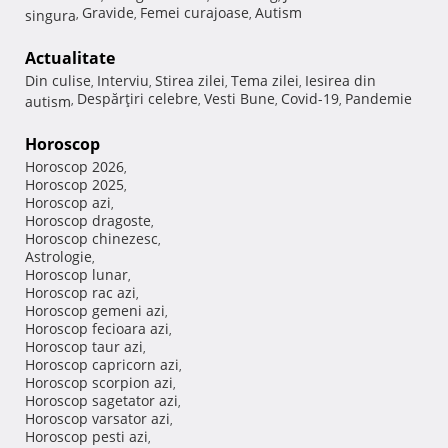
Gravide
Femei curajoase
Autism
singura
,
,
,
Actualitate
Din culise
Interviu
Stirea zilei
Tema zilei
Iesirea din
,
,
,
,
Despărţiri celebre
Vesti Bune
Covid-19
Pandemie
autism
,
,
,
,
Horoscop
Horoscop 2026
,
Horoscop 2025
,
Horoscop azi
,
Horoscop dragoste
,
Horoscop chinezesc
,
Astrologie
,
Horoscop lunar
,
Horoscop rac azi
,
Horoscop gemeni azi
,
Horoscop fecioara azi
,
Horoscop taur azi
,
Horoscop capricorn azi
,
Horoscop scorpion azi
,
Horoscop sagetator azi
,
Horoscop varsator azi
,
Horoscop pesti azi
,