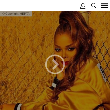
Inregistreaza
© Copyright: HEPTA