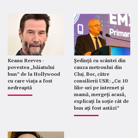
Keanu Reeves -
Ședință cu scântei din
povestea „băiatului
cauza metroului din
bun” de la Hollywood
Cluj. Boc, către
cu care viața a fost
consilierii USR: „Cu 10
nedreaptă
like-uri pe internet și
mamă, mergeți acasă,
explicați la soție cât de
bun ați fost astăzi”