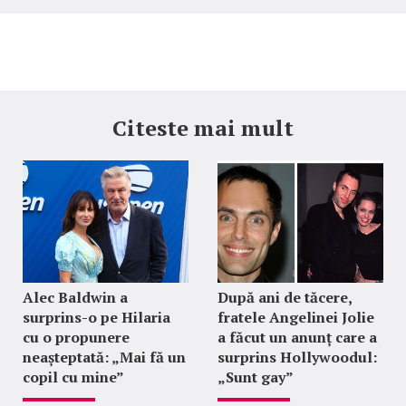
Citeste mai mult
Alec Baldwin a
După ani de tăcere,
surprins-o pe Hilaria
fratele Angelinei Jolie
cu o propunere
a făcut un anunț care a
neașteptată: „Mai fă un
surprins Hollywoodul:
copil cu mine”
„Sunt gay”