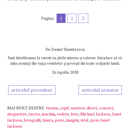
1
2
Pagina:
De
Daniel Dumitrescu
Sunt întotdeauna la curent cu știrile interne și externe. Îmi place să vă
aduc noutăți din viața vedetelor și povești din toate colțurile lumii.
26 Aprilie 2018
articolul precedent
articolul urmator
MAI MULT DESPRE:
turneu
,
copil
,
nastere
,
divort
,
concert
,
despartire
,
varsta
,
machiaj
,
vedete
,
foto
,
Michael Jackson
,
Janet
Jackson
,
fotografii
,
tinuta
,
poze
,
imagini
,
viral
,
poze Janet
Jackson