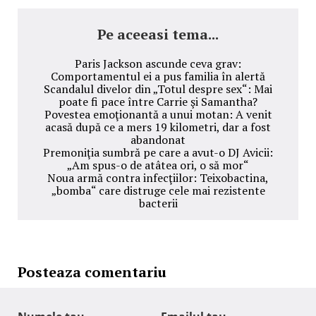
Pe aceeasi tema...
Paris Jackson ascunde ceva grav:
Comportamentul ei a pus familia în alertă
Scandalul divelor din „Totul despre sex“: Mai
poate fi pace între Carrie şi Samantha?
Povestea emoţionantă a unui motan: A venit
acasă după ce a mers 19 kilometri, dar a fost
abandonat
Premoniţia sumbră pe care a avut-o DJ Avicii:
„Am spus-o de atâtea ori, o să mor“
Noua armă contra infecţiilor: Teixobactina,
„bomba“ care distruge cele mai rezistente
bacterii
Posteaza comentariu