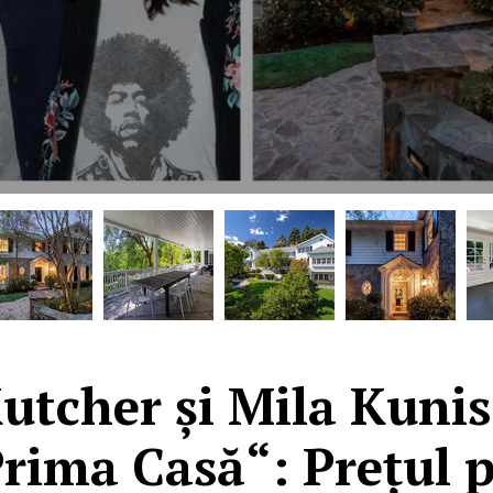
utcher și Mila Kunis
rima Casă“: Prețul pe