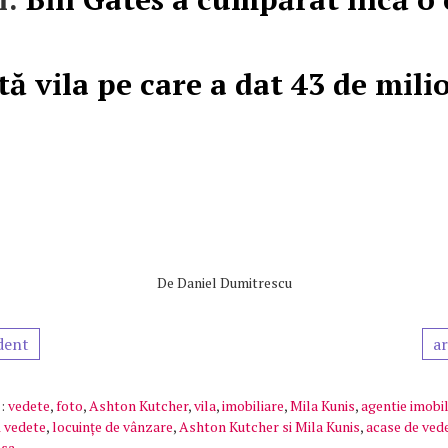
ă vila pe care a dat 43 de mili
De
Daniel Dumitrescu
dent
ar
:
vedete
,
foto
,
Ashton Kutcher
,
vila
,
imobiliare
,
Mila Kunis
,
agentie imobil
 vedete
,
locuințe de vânzare
,
Ashton Kutcher si Mila Kunis
,
acase de ved
asa