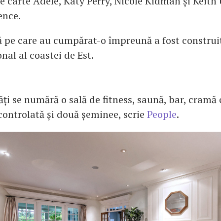
re carte Adele, Katy Perry, Nicole Kidman și Keith 
ence.
ă pe care au cumpărat-o împreună a fost construit
onal al coastei de Est.
tăți se numără o sală de fitness, saună, bar, cramă
ontrolată și două șeminee, scrie
People
.