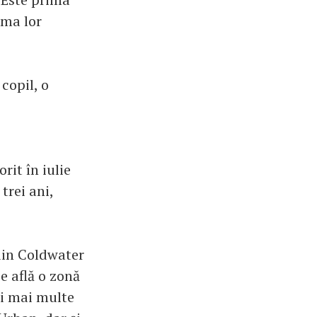
ima lor
copil, o
rit în iulie
trei ani,
 din Coldwater
e află o zonă
ți mai multe