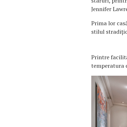
staruri, print
Jennifer Lawr
Prima lor cas
stilul stradiți
Printre facili
temperatura c