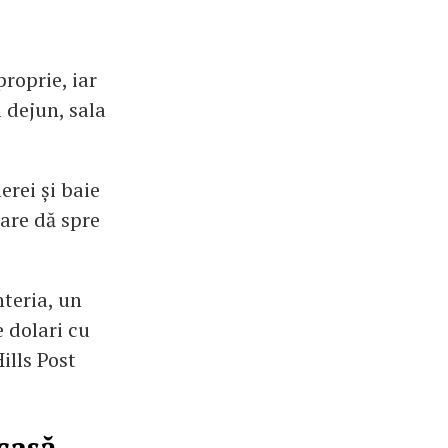
proprie, iar
i dejun, sala
erei și baie
care dă spre
nteria, un
e dolari cu
ills Post
casă.