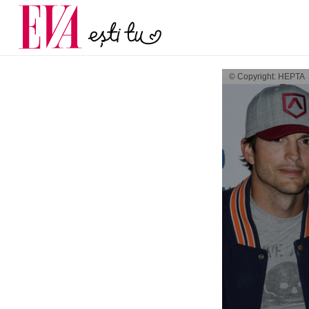
și 60 de ani. De ce te t
Carieră
pe măsură ce înaintez
Actualitate
© Copyright: HEPTA