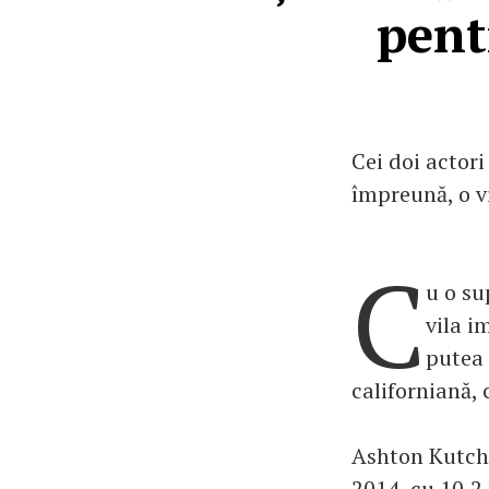
pent
Cei doi actor
împreună, o vi
C
u o su
vila i
putea 
californiană,
Ashton Kutcher
2014, cu 10,2