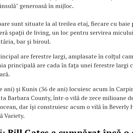
insulă" generoasă în mijloc.
re sunt situate la al treilea etaj, fiecare cu baie 
feră spații de living, un loc pentru servirea miculu
ăria, bar și biroul.
ncipal are ferestre largi, amplasate în colțul cam
aia principală are cada în fața unei ferestre largi 
ară.
 ani) și Kunis (36 de ani) locuiesc acum în Carpi
ta Barbara County, într-o vilă de zece milioane d
ocean, dar își construiesc acum o vilă în Beverly H
ă Variety.
i:
Bill Gates a cumpărat încă o 