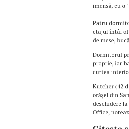
imensă, cu o "
Patru dormitoa
etajul întâi o
de mese, bucăt
Dormitorul pri
proprie, iar b
curtea interio
Kutcher (42 de
orășel din San
deschidere la 
Office, noteaz
Citește ș