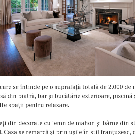
care se întinde pe o suprafață totală de 2.000 de m
să din piatră, bar și bucătărie exterioare, piscină 
te spații pentru relaxare.
reți din decorate cu lemn de mahon și bârne din st
. Casa se remarcă și prin ușile în stil franțuzesc, 