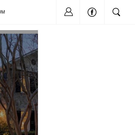
Nu ai cont?
Inregistreaza-
UM