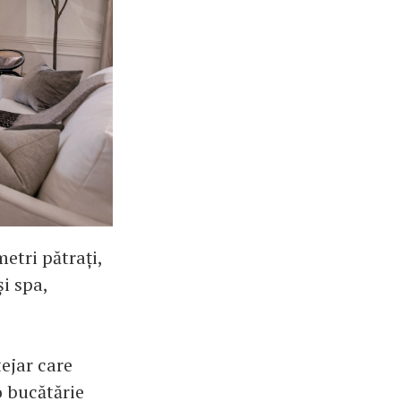
etri pătrați,
și spa,
ejar care
o bucătărie