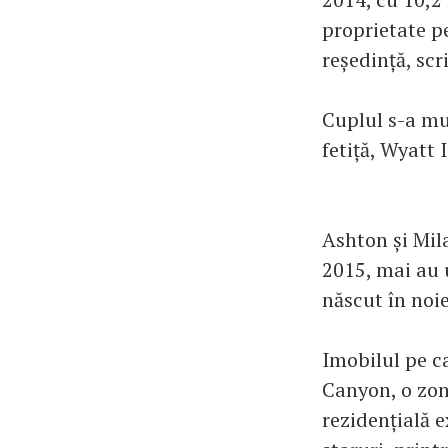
proprietate p
reședință, scr
Cuplul s-a mut
fetiță, Wyatt 
Ashton și Mila
2015, mai au u
născut în noi
Imobilul pe ca
Canyon, o zon
rezidențială e