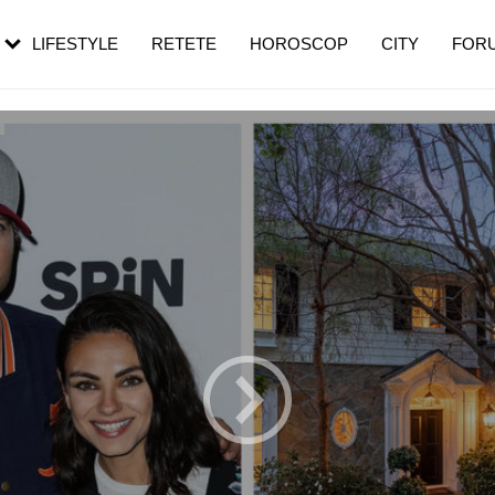
rezești mai des
Cât durează, cum te pregătești și cât
i în vârstă
de dureroasă este investigația
LIFESTYLE
RETETE
HOROSCOP
CITY
FOR