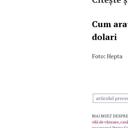
Cum arat
dolari
Foto: Hepta
articolul prece
MAI MULT DESPRE
vilă de vânzare
,
casă
programul Prima C