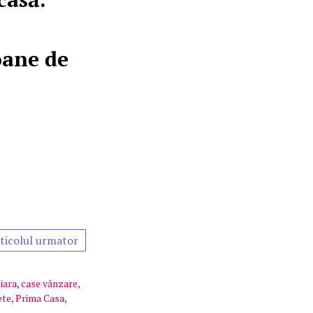
oane de
ticolul urmator
iara
,
case vânzare
,
ete
,
Prima Casa
,