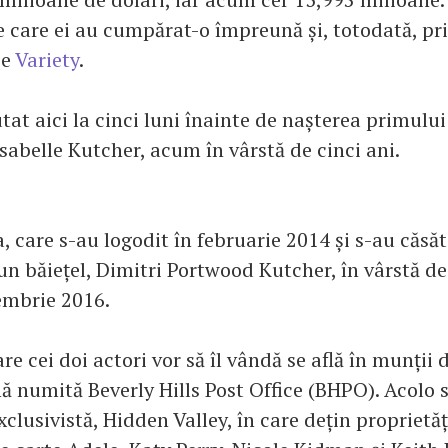
e care ei au cumpărat-o împreună și, totodată, pr
ie
Variety
.
at aici la cinci luni înainte de nașterea primului 
Isabelle Kutcher, acum în vârstă de cinci ani.
, care s-au logodit în februarie 2014 și s-au căsăto
n băiețel, Dimitri Portwood Kutcher, în vârstă de 
embrie 2016.
re cei doi actori vor să îl vândă se află în munții
ă numită Beverly Hills Post Office (BHPO). Acolo s
xclusivistă, Hidden Valley, în care dețin proprietă