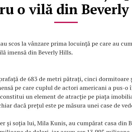
ru o vilă din Beverly 
i au scos la vânzare prima locuință pe care au cu
lă imensă din Beverly Hills.
prafață de 683 de metri pătrați, cinci dormitoare ș
mensă pe care cuplul de actori americani a pus-o 
constitui un element de atracție pe piața imobili
 chiar dacă prețul este pe măsura unei case de ved
 și soția lui, Mila Kunis, au cumpărat casa din Be
 milioane de dolari, iar acum cer 13,995 milioane.