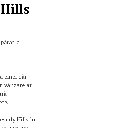
Hills
mpărat-o
i cinci băi,
în vânzare ar
ară
ete.
verly Hills în
 Este prima