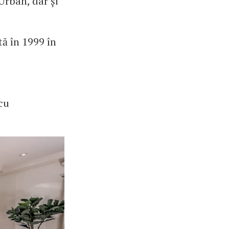
Urban, dar și
ă în 1999 în
 cu