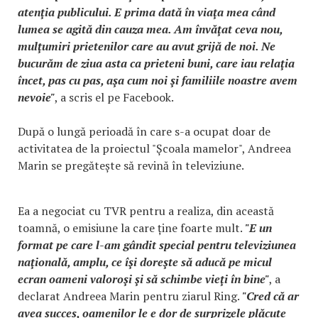
atenţia publicului. E prima dată în viaţa mea când
lumea se agită din cauza mea. Am învăţat ceva nou,
mulţumiri prietenilor care au avut grijă de noi. Ne
bucurăm de ziua asta ca prieteni buni, care iau relaţia
încet, pas cu pas, aşa cum noi şi familiile noastre avem
nevoie"
, a scris el pe Facebook.
După o lungă perioadă în care s-a ocupat doar de
activitatea de la proiectul "Școala mamelor", Andreea
Marin se pregătește să revină în televiziune.
Ea a negociat cu TVR pentru a realiza, din această
toamnă, o emisiune la care ține foarte mult.
"E un
format pe care l-am gândit special pentru televiziunea
naţională, amplu, ce îşi doreşte să aducă pe micul
ecran oameni valoroşi şi să schimbe vieţi în bine"
, a
declarat Andreea Marin pentru ziarul Ring.
"Cred că ar
avea succes, oamenilor le e dor de surprizele plăcute