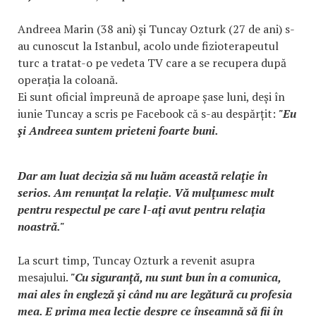
Andreea Marin (38 ani) şi Tuncay Ozturk (27 de ani) s-
au cunoscut la Istanbul, acolo unde fizioterapeutul
turc a tratat-o pe vedeta TV care a se recupera după
operația la coloană.
Ei sunt oficial împreună de aproape șase luni, deși în
iunie Tuncay a scris pe Facebook că s-au despărțit:
"Eu
şi Andreea suntem prieteni foarte buni.
Dar am luat decizia să nu luăm această relaţie în
serios. Am renunţat la relaţie. Vă mulţumesc mult
pentru respectul pe care l-aţi avut pentru relaţia
noastră."
La scurt timp, Tuncay Ozturk a revenit asupra
mesajului.
"Cu siguranţă, nu sunt bun în a comunica,
mai ales în engleză şi când nu are legătură cu profesia
mea. E prima mea lecţie despre ce înseamnă să fii în