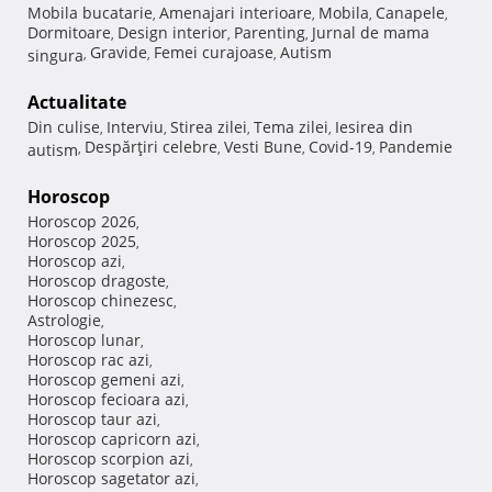
Mobila bucatarie
Amenajari interioare
Mobila
Canapele
,
,
,
,
Dormitoare
Design interior
Parenting
Jurnal de mama
,
,
,
Gravide
Femei curajoase
Autism
singura
,
,
,
Actualitate
Din culise
Interviu
Stirea zilei
Tema zilei
Iesirea din
,
,
,
,
Despărţiri celebre
Vesti Bune
Covid-19
Pandemie
autism
,
,
,
,
Horoscop
Horoscop 2026
,
Horoscop 2025
,
Horoscop azi
,
Horoscop dragoste
,
Horoscop chinezesc
,
Astrologie
,
Horoscop lunar
,
Horoscop rac azi
,
Horoscop gemeni azi
,
Horoscop fecioara azi
,
Horoscop taur azi
,
Horoscop capricorn azi
,
Horoscop scorpion azi
,
Horoscop sagetator azi
,