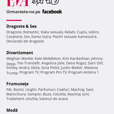
Urmareste-ne pe
Dragoste & Sex
Dragoste
Romantic
Viata sexuala
Relatii
Cuplu
Iubire
,
,
,
,
,
,
Casatorie
Sex
Kama Sutra
Pozitii sexuale Kamasutra
,
,
,
,
Declaratii de dragoste
Divertisment
Meghan Markle
Kate Middleton
Kim Kardashian
Johnny
,
,
,
Teo Trandafir
Angelina Jolie
Dana Rogoz
Dani Otil
Depp
,
,
,
,
,
Smiley
Andra
Delia
Gina Pistol
Justin Bieber
Melania
,
,
,
,
,
Program TV
Program Pro TV
Program Antena 1
Trump
,
,
,
Frumuseţe
Păr
Rochii
Unghii
Parfumuri
Coafuri
Machiaj
Sani
,
,
,
,
,
,
,
Manichiura
Sampon
Buze
Celulita
Machiaj ochi
,
,
,
,
,
Tratament celulita
Salonul de acasa
,
Modă