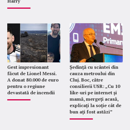
Harry
Gest impresionant
Ședință cu scântei din
făcut de Lionel Messi.
cauza metroului din
A donat 80.000 de euro
Cluj. Boc, către
pentru o regiune
consilierii USR: „Cu 10
devastată de incendii
like-uri pe internet și
mamă, mergeți acasă,
explicați la soție cât de
bun ați fost astăzi”