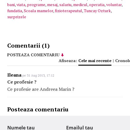
bani
,
viata
,
programe
,
mesaj
,
salariu
,
medicul
,
operatia
,
voluntar
,
fundatia
,
Scoala mamelor
,
fizioterapeutul
,
Tuncay Ozturk
,
surprizele
Comentarii (1)
POSTEAZA COMENTARIU
Afiseaza:
Cele mai recente
|
Cronol
Ileana
pe 31 Aug 2013, 17:12
Ce profesie ?
Ce profesie are Andreea Marin ?
Posteaza comentariu
Numele tau
Emailul tau