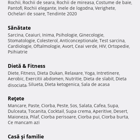
Rochii
Rochii de seara
Rochii de mireasa
Costume de baie
,
,
,
,
Pantofi
Rochii elegante
Inele de logodna
Verighete
,
,
,
,
Ochelari de soare
Tendinte 2020
,
Sănătate
Sarcina
Ceaiuri
Inima
Psihologie
Ginecologie
,
,
,
,
,
Stomatologie
Colesterol
Anticonceptionale
Test sarcina
,
,
,
,
Cardiologie
Oftalmologie
Avort
Ceai verde
HIV
Ortopedie
,
,
,
,
,
,
Psihiatrie
Dietă & Fitness
Diete
Fitness
Dieta Dukan
Relaxare
Yoga
Intretinere
,
,
,
,
,
,
Aerobic
Exercitii abdomen
Nutritie
Dieta de slabit
Dieta
,
,
,
,
Silueta
Dieta ketogenica
Sala de acasa
disociata
,
,
,
Reţete
Mancare
Paste
Ciorba
Peste
Sos
Salata
Cafea
Supa
,
,
,
,
,
,
,
,
Dulceata
Tocanita
Cocktail
Supa crema
Aperitive
Desert
,
,
,
,
,
,
Maioneza
Pilaf
Ciorba perisoare
Ciorba pui
Ciorba burta
,
,
,
,
,
Ce mancam azi
Casă şi familie