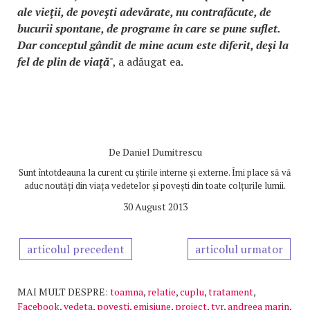
ale vieţii, de poveşti adevărate, nu contrafăcute, de
bucurii spontane, de programe în care se pune suflet.
Dar conceptul gândit de mine acum este diferit, deşi la
fel de plin de viaţă
", a adăugat ea.
De
Daniel Dumitrescu
Sunt întotdeauna la curent cu știrile interne și externe. Îmi place să vă
aduc noutăți din viața vedetelor și povești din toate colțurile lumii.
30 August 2013
articolul precedent
articolul urmator
MAI MULT DESPRE:
toamna
,
relatie
,
cuplu
,
tratament
,
Facebook
,
vedeta
,
povesti
,
emisiune
,
proiect
,
tvr
,
andreea marin
,