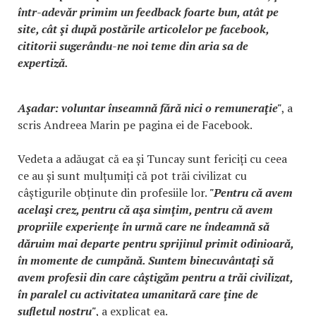
într-adevăr primim un feedback foarte bun, atât pe
site, cât şi după postările articolelor pe facebook,
cititorii sugerându-ne noi teme din aria sa de
expertiză.
Aşadar: voluntar înseamnă fără nici o remuneraţie"
, a
scris Andreea Marin pe pagina ei de Facebook.
Vedeta a adăugat că ea și Tuncay sunt fericiți cu ceea
ce au și sunt mulțumiți că pot trăi civilizat cu
câștigurile obținute din profesiile lor.
"Pentru că avem
acelaşi crez, pentru că aşa simţim, pentru că avem
propriile experienţe în urmă care ne îndeamnă să
dăruim mai departe pentru sprijinul primit odinioară,
în momente de cumpănă. Suntem binecuvântaţi să
avem profesii din care câştigăm pentru a trăi civilizat,
în paralel cu activitatea umanitară care ţine de
sufletul nostru"
, a explicat ea.