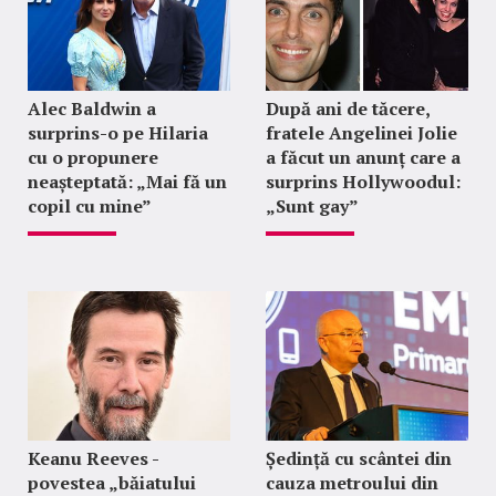
Alec Baldwin a
După ani de tăcere,
surprins-o pe Hilaria
fratele Angelinei Jolie
cu o propunere
a făcut un anunț care a
neașteptată: „Mai fă un
surprins Hollywoodul:
copil cu mine”
„Sunt gay”
Keanu Reeves -
Ședință cu scântei din
povestea „băiatului
cauza metroului din