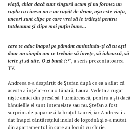
viaţă, chiar dacă sunt singură acum şi nu formez un
cuplu cu cineva nu e un capăt de drum, aşa este viaţa,
uneori sunt clipe pe care vrei să le trăieşti pentru
totdeauna şi clipe mai puţin bune...
care te aduc înapoi pe pământ amintindu-ţi că tu eşti
doar un simplu om ce trebuie să înveţe, să iubească, să
ierte şi să uite. O zi bună !:*"
, a scris prezentatoarea
TV.
Andreea s-a despărţit de Ştefan după ce ea a aflat că
acesta a înşelat-o cu o tânără, Laura. Vedeta a rugat
nişte amici din presă să-l urmărească, pentru a şti dacă
bănuielile ei sunt întemeiate sau nu. Ştefan a fost
surprins de paparazzi la braţul Laurei, iar Andreea i-a
dat înapoi cântăreţului inelul de logodnă şi s-a mutat
din apartamentul în care au locuit cu chirie.