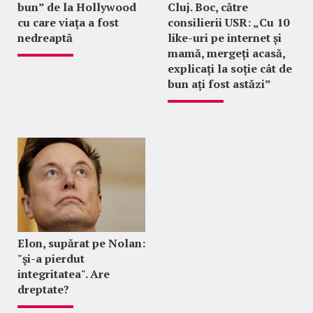
bun” de la Hollywood
Cluj. Boc, către
cu care viața a fost
consilierii USR: „Cu 10
nedreaptă
like-uri pe internet și
mamă, mergeți acasă,
explicați la soție cât de
bun ați fost astăzi”
Elon, supărat pe Nolan:
"şi-a pierdut
integritatea". Are
dreptate?