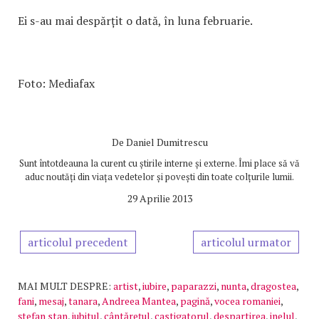
Ei s-au mai despărțit o dată, în luna februarie.
Foto: Mediafax
De
Daniel Dumitrescu
Sunt întotdeauna la curent cu știrile interne și externe. Îmi place să vă
aduc noutăți din viața vedetelor și povești din toate colțurile lumii.
29 Aprilie 2013
articolul precedent
articolul urmator
MAI MULT DESPRE:
artist
,
iubire
,
paparazzi
,
nunta
,
dragostea
,
fani
,
mesaj
,
tanara
,
Andreea Mantea
,
pagină
,
vocea romaniei
,
ştefan stan
,
iubitul
,
cântăreţul
,
castigatorul
,
despartirea
,
inelul
,