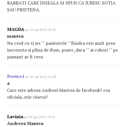
BARBATI CARE INSEALA SI SPUN CA IUBESC SOTIA
SAU PRIETENA.
MAGDA
pe 29 Apr 2013, 22:36
mantea
Nu cred ca-ti ies "" pasientele ""fiindca esti mult prea
increzuta si plina de ifose, poate ,daca "" ai cobori "" pe
pamant ar fi ceva
Peetro1
pe 29 Apr 2013, 21:43
a
Care este adresa Andreei Mantea de facebook? cea
oficiala..stie cineva?
Lavinia
pe 29 Apr 2013, 19:10
Andreea Mantea