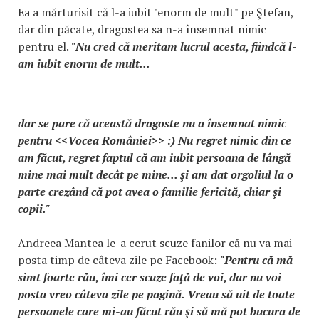
Ea a mărturisit că l-a iubit "enorm de mult" pe Ştefan,
dar din păcate, dragostea sa n-a însemnat nimic
pentru el.
"Nu cred că meritam lucrul acesta, fiindcă l-
am iubit enorm de mult...
dar se pare că această dragoste nu a însemnat nimic
pentru <<Vocea României>> :) Nu regret nimic din ce
am făcut, regret faptul că am iubit persoana de lângă
mine mai mult decât pe mine... şi am dat orgoliul la o
parte crezând că pot avea o familie fericită, chiar şi
copii."
Andreea Mantea le-a cerut scuze fanilor că nu va mai
posta timp de câteva zile pe Facebook:
"Pentru că mă
simt foarte rău, îmi cer scuze faţă de voi, dar nu voi
posta vreo câteva zile pe pagină. Vreau să uit de toate
persoanele care mi-au făcut rău şi să mă pot bucura de