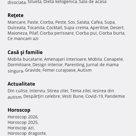
Silueta
Dieta ketogenica
Sala de acasa
disociata
,
,
,
Reţete
Mancare
Paste
Ciorba
Peste
Sos
Salata
Cafea
Supa
,
,
,
,
,
,
,
,
Dulceata
Tocanita
Cocktail
Supa crema
Aperitive
Desert
,
,
,
,
,
,
Maioneza
Pilaf
Ciorba perisoare
Ciorba pui
Ciorba burta
,
,
,
,
,
Ce mancam azi
Casă şi familie
Mobila bucatarie
Amenajari interioare
Mobila
Canapele
,
,
,
,
Dormitoare
Design interior
Parenting
Jurnal de mama
,
,
,
Gravide
Femei curajoase
Autism
singura
,
,
,
Actualitate
Din culise
Interviu
Stirea zilei
Tema zilei
Iesirea din
,
,
,
,
Despărţiri celebre
Vesti Bune
Covid-19
Pandemie
autism
,
,
,
,
Horoscop
Horoscop 2026
,
Horoscop 2025
,
Horoscop azi
,
Horoscop dragoste
,