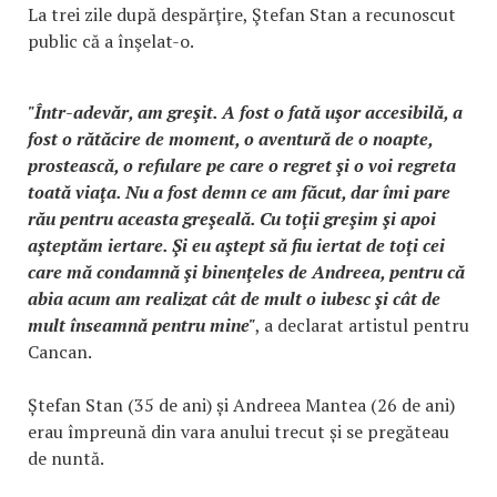
La trei zile după despărţire, Ştefan Stan a recunoscut
public că a înşelat-o.
"Într-adevăr, am greşit. A fost o fată uşor accesibilă, a
fost o rătăcire de moment, o aventură de o noapte,
prostească, o refulare pe care o regret şi o voi regreta
toată viaţa. Nu a fost demn ce am făcut, dar îmi pare
rău pentru aceasta greşeală. Cu toţii greşim şi apoi
aşteptăm iertare. Şi eu aştept să fiu iertat de toţi cei
care mă condamnă şi binenţeles de Andreea, pentru că
abia acum am realizat cât de mult o iubesc şi cât de
mult înseamnă pentru mine"
, a declarat artistul pentru
Cancan.
Ștefan Stan (35 de ani) și Andreea Mantea (26 de ani)
erau împreună din vara anului trecut și se pregăteau
de nuntă.