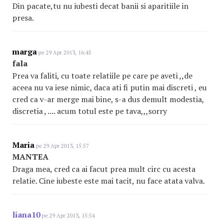
Din pacate,tu nu iubesti decat banii si aparitiile in
presa.
marga
pe 29 Apr 2013, 16:45
fala
Prea va faliti, cu toate relatiile pe care pe aveti ,,de
aceea nu va iese nimic, daca ati fi putin mai discreti , eu
cred ca v-ar merge mai bine, s-a dus demult modestia,
discretia , .... acum totul este pe tava,,,sorry
Maria
pe 29 Apr 2013, 15:57
MANTEA
Draga mea, cred ca ai facut prea mult circ cu acesta
relatie. Cine iubeste este mai tacit, nu face atata valva.
liana10
pe 29 Apr 2013, 15:54