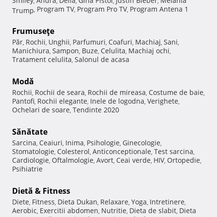
Smiley
Andra
Delia
Gina Pistol
Justin Bieber
Melania
,
,
,
,
,
Program TV
Program Pro TV
Program Antena 1
Trump
,
,
,
Frumuseţe
Păr
Rochii
Unghii
Parfumuri
Coafuri
Machiaj
Sani
,
,
,
,
,
,
,
Manichiura
Sampon
Buze
Celulita
Machiaj ochi
,
,
,
,
,
Tratament celulita
Salonul de acasa
,
Modă
Rochii
Rochii de seara
Rochii de mireasa
Costume de baie
,
,
,
,
Pantofi
Rochii elegante
Inele de logodna
Verighete
,
,
,
,
Ochelari de soare
Tendinte 2020
,
Sănătate
Sarcina
Ceaiuri
Inima
Psihologie
Ginecologie
,
,
,
,
,
Stomatologie
Colesterol
Anticonceptionale
Test sarcina
,
,
,
,
Cardiologie
Oftalmologie
Avort
Ceai verde
HIV
Ortopedie
,
,
,
,
,
,
Psihiatrie
Dietă & Fitness
Diete
Fitness
Dieta Dukan
Relaxare
Yoga
Intretinere
,
,
,
,
,
,
Aerobic
Exercitii abdomen
Nutritie
Dieta de slabit
Dieta
,
,
,
,