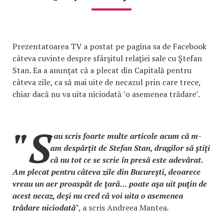
Prezentatoarea TV a postat pe pagina sa de Facebook
câteva cuvinte despre sfârşitul relaţiei sale cu Ştefan
Stan. Ea a anunţat că a plecat din Capitală pentru
câteva zile, ca să mai uite de necazul prin care trece,
chiar dacă nu va uita niciodată "o asemenea trădare".
"S
-au scris foarte multe articole acum că m-
am despărţit de Stefan Stan, dragilor să ştiţi
că nu tot ce se scrie în presă este adevărat.
Am plecat pentru câteva zile din Bucureşti, deoarece
vreau un aer proaspăt de ţară... poate aşa uit puţin de
acest necaz, deşi nu cred că voi uita o asemenea
trădare niciodată"
, a scris Andreea Mantea.