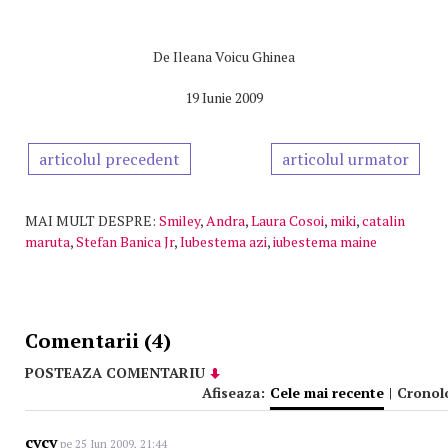
De
Ileana Voicu Ghinea
19 Iunie 2009
articolul precedent
articolul urmator
MAI MULT DESPRE:
Smiley
,
Andra
,
Laura Cosoi
,
miki
,
catalin
maruta
,
Stefan Banica Jr
,
Iubestema azi
,
iubestema maine
Comentarii (4)
POSTEAZA COMENTARIU
Afiseaza:
Cele mai recente
|
Cronol
cycy
pe 25 Iun 2009, 21:44