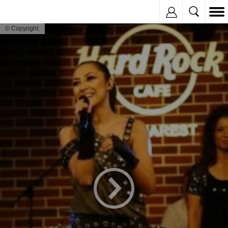
Inregistreaza
© Copyright: