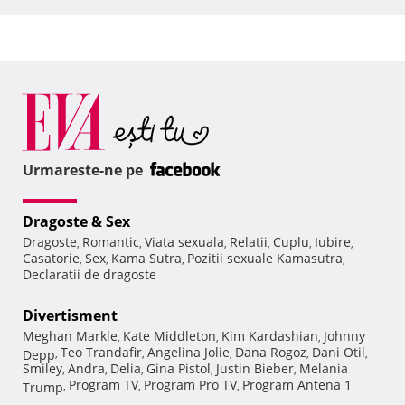
Urmareste-ne pe
Dragoste & Sex
Dragoste
Romantic
Viata sexuala
Relatii
Cuplu
Iubire
,
,
,
,
,
,
Casatorie
Sex
Kama Sutra
Pozitii sexuale Kamasutra
,
,
,
,
Declaratii de dragoste
Divertisment
Meghan Markle
Kate Middleton
Kim Kardashian
Johnny
,
,
,
Teo Trandafir
Angelina Jolie
Dana Rogoz
Dani Otil
Depp
,
,
,
,
,
Smiley
Andra
Delia
Gina Pistol
Justin Bieber
Melania
,
,
,
,
,
Program TV
Program Pro TV
Program Antena 1
Trump
,
,
,