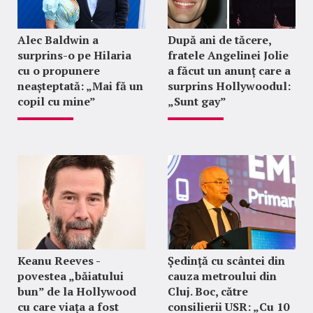
Alec Baldwin a
După ani de tăcere,
surprins-o pe Hilaria
fratele Angelinei Jolie
cu o propunere
a făcut un anunț care a
neașteptată: „Mai fă un
surprins Hollywoodul:
copil cu mine”
„Sunt gay”
Keanu Reeves -
Ședință cu scântei din
povestea „băiatului
cauza metroului din
bun” de la Hollywood
Cluj. Boc, către
cu care viața a fost
consilierii USR: „Cu 10