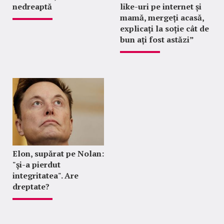
nedreaptă
like-uri pe internet și
mamă, mergeți acasă,
explicați la soție cât de
bun ați fost astăzi”
Elon, supărat pe Nolan:
"şi-a pierdut
integritatea". Are
dreptate?