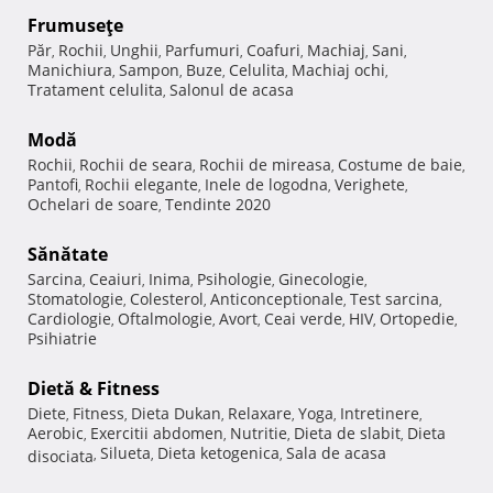
Frumuseţe
Păr
Rochii
Unghii
Parfumuri
Coafuri
Machiaj
Sani
,
,
,
,
,
,
,
Manichiura
Sampon
Buze
Celulita
Machiaj ochi
,
,
,
,
,
Tratament celulita
Salonul de acasa
,
Modă
Rochii
Rochii de seara
Rochii de mireasa
Costume de baie
,
,
,
,
Pantofi
Rochii elegante
Inele de logodna
Verighete
,
,
,
,
Ochelari de soare
Tendinte 2020
,
Sănătate
Sarcina
Ceaiuri
Inima
Psihologie
Ginecologie
,
,
,
,
,
Stomatologie
Colesterol
Anticonceptionale
Test sarcina
,
,
,
,
Cardiologie
Oftalmologie
Avort
Ceai verde
HIV
Ortopedie
,
,
,
,
,
,
Psihiatrie
Dietă & Fitness
Diete
Fitness
Dieta Dukan
Relaxare
Yoga
Intretinere
,
,
,
,
,
,
Aerobic
Exercitii abdomen
Nutritie
Dieta de slabit
Dieta
,
,
,
,
Silueta
Dieta ketogenica
Sala de acasa
disociata
,
,
,