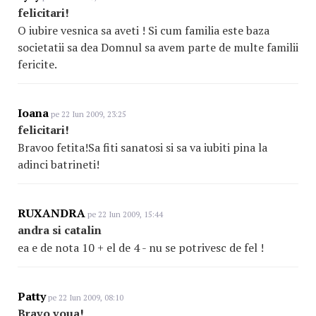
felicitari!
O iubire vesnica sa aveti ! Si cum familia este baza
societatii sa dea Domnul sa avem parte de multe familii
fericite.
Ioana
pe 22 Iun 2009, 23:25
felicitari!
Bravoo fetita!Sa fiti sanatosi si sa va iubiti pina la
adinci batrineti!
RUXANDRA
pe 22 Iun 2009, 15:44
andra si catalin
ea e de nota 10 + el de 4 - nu se potrivesc de fel !
Patty
pe 22 Iun 2009, 08:10
Bravo voua!