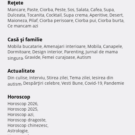
Reţete
Mancare
Paste
Ciorba
Peste
Sos
Salata
Cafea
Supa
,
,
,
,
,
,
,
,
Dulceata
Tocanita
Cocktail
Supa crema
Aperitive
Desert
,
,
,
,
,
,
Maioneza
Pilaf
Ciorba perisoare
Ciorba pui
Ciorba burta
,
,
,
,
,
Ce mancam azi
Casă şi familie
Mobila bucatarie
Amenajari interioare
Mobila
Canapele
,
,
,
,
Dormitoare
Design interior
Parenting
Jurnal de mama
,
,
,
Gravide
Femei curajoase
Autism
singura
,
,
,
Actualitate
Din culise
Interviu
Stirea zilei
Tema zilei
Iesirea din
,
,
,
,
Despărţiri celebre
Vesti Bune
Covid-19
Pandemie
autism
,
,
,
,
Horoscop
Horoscop 2026
,
Horoscop 2025
,
Horoscop azi
,
Horoscop dragoste
,
Horoscop chinezesc
,
Astrologie
,