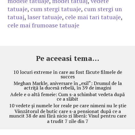
modele tatuaje
,
model tatuaj
,
vedete
tatuaje
,
cum stergi tatuaje
,
cum stergi un
tatuaj
,
laser tatuaje
,
cele mai tari tatuaje
,
cele mai frumoase tatuaje
Pe aceeasi tema...
10 locuri extreme în care au fost făcute filmele de
succes
Meghan Markle, aniversare în „exil“: Drumul de la
actriță la ducesă rebelă, în 39 de imagini
Adele e o altă femeie: Cum s-a schimbat vedeta după
ce a slăbit
10 vedete și numele lor reale pe care nimeni nu le știe
Vânzătorul de butic care s-a pensionat după ce a
muncit 38 de ani fără nicio zi liberă: Visul pentru care
a trudit 7 zile din 7