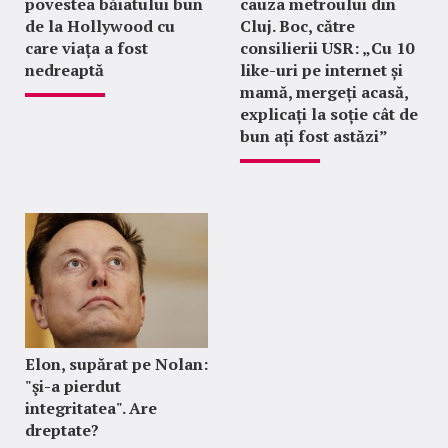
povestea băiatului bun
cauza metroului din
de la Hollywood cu
Cluj. Boc, către
care viața a fost
consilierii USR: „Cu 10
nedreaptă
like-uri pe internet și
mamă, mergeți acasă,
explicați la soție cât de
bun ați fost astăzi”
Elon, supărat pe Nolan:
"şi-a pierdut
integritatea". Are
dreptate?