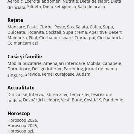
Aerobic
Exercitii abdomen
Nutritie
Dieta de slabit
Dieta
,
,
,
,
Silueta
Dieta ketogenica
Sala de acasa
disociata
,
,
,
Reţete
Mancare
Paste
Ciorba
Peste
Sos
Salata
Cafea
Supa
,
,
,
,
,
,
,
,
Dulceata
Tocanita
Cocktail
Supa crema
Aperitive
Desert
,
,
,
,
,
,
Maioneza
Pilaf
Ciorba perisoare
Ciorba pui
Ciorba burta
,
,
,
,
,
Ce mancam azi
Casă şi familie
Mobila bucatarie
Amenajari interioare
Mobila
Canapele
,
,
,
,
Dormitoare
Design interior
Parenting
Jurnal de mama
,
,
,
Gravide
Femei curajoase
Autism
singura
,
,
,
Actualitate
Din culise
Interviu
Stirea zilei
Tema zilei
Iesirea din
,
,
,
,
Despărţiri celebre
Vesti Bune
Covid-19
Pandemie
autism
,
,
,
,
Horoscop
Horoscop 2026
,
Horoscop 2025
,
Horoscop azi
,