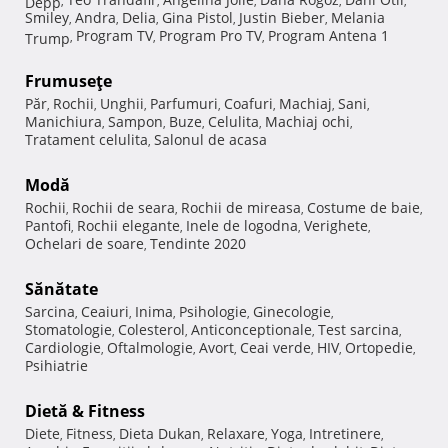
Depp
,
,
,
,
,
Smiley
Andra
Delia
Gina Pistol
Justin Bieber
Melania
,
,
,
,
,
Program TV
Program Pro TV
Program Antena 1
Trump
,
,
,
Frumuseţe
Păr
Rochii
Unghii
Parfumuri
Coafuri
Machiaj
Sani
,
,
,
,
,
,
,
Manichiura
Sampon
Buze
Celulita
Machiaj ochi
,
,
,
,
,
Tratament celulita
Salonul de acasa
,
Modă
Rochii
Rochii de seara
Rochii de mireasa
Costume de baie
,
,
,
,
Pantofi
Rochii elegante
Inele de logodna
Verighete
,
,
,
,
Ochelari de soare
Tendinte 2020
,
Sănătate
Sarcina
Ceaiuri
Inima
Psihologie
Ginecologie
,
,
,
,
,
Stomatologie
Colesterol
Anticonceptionale
Test sarcina
,
,
,
,
Cardiologie
Oftalmologie
Avort
Ceai verde
HIV
Ortopedie
,
,
,
,
,
,
Psihiatrie
Dietă & Fitness
Diete
Fitness
Dieta Dukan
Relaxare
Yoga
Intretinere
,
,
,
,
,
,