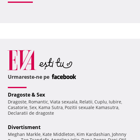
Urmareste-ne pe
Dragoste & Sex
Dragoste
Romantic
Viata sexuala
Relatii
Cuplu
Iubire
,
,
,
,
,
,
Casatorie
Sex
Kama Sutra
Pozitii sexuale Kamasutra
,
,
,
,
Declaratii de dragoste
Divertisment
Meghan Markle
Kate Middleton
Kim Kardashian
Johnny
,
,
,
Teo Trandafir
Angelina Jolie
Dana Rogoz
Dani Otil