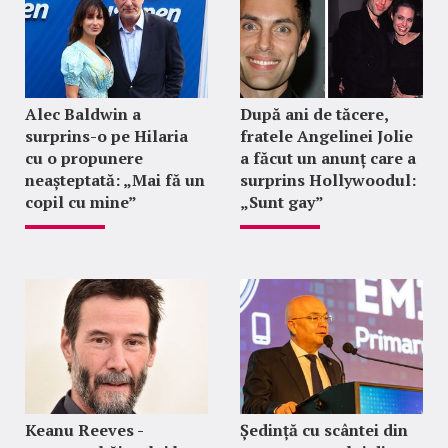
Alec Baldwin a
După ani de tăcere,
surprins-o pe Hilaria
fratele Angelinei Jolie
cu o propunere
a făcut un anunț care a
neașteptată: „Mai fă un
surprins Hollywoodul:
copil cu mine”
„Sunt gay”
Keanu Reeves -
Ședință cu scântei din