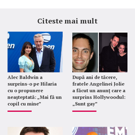
Citeste mai mult
Alec Baldwin a
După ani de tăcere,
surprins-o pe Hilaria
fratele Angelinei Jolie
cu o propunere
a făcut un anunț care a
neașteptată: „Mai fă un
surprins Hollywoodul:
copil cu mine”
„Sunt gay”