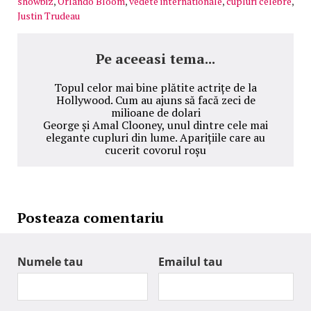
showbiz
,
Orlando Bloom
,
vedete internationale
,
cupluri celebre
,
Justin Trudeau
Pe aceeasi tema...
Topul celor mai bine plătite actrițe de la
Hollywood. Cum au ajuns să facă zeci de
milioane de dolari
George și Amal Clooney, unul dintre cele mai
elegante cupluri din lume. Aparițiile care au
cucerit covorul roșu
Posteaza comentariu
Numele tau
Emailul tau