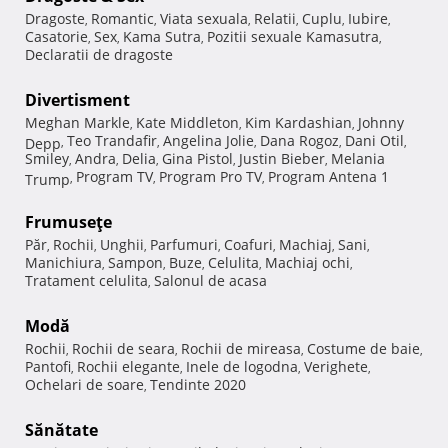
Dragoste
Romantic
Viata sexuala
Relatii
Cuplu
Iubire
,
,
,
,
,
,
Casatorie
Sex
Kama Sutra
Pozitii sexuale Kamasutra
,
,
,
,
Declaratii de dragoste
Divertisment
Meghan Markle
Kate Middleton
Kim Kardashian
Johnny
,
,
,
Teo Trandafir
Angelina Jolie
Dana Rogoz
Dani Otil
Depp
,
,
,
,
,
Smiley
Andra
Delia
Gina Pistol
Justin Bieber
Melania
,
,
,
,
,
Program TV
Program Pro TV
Program Antena 1
Trump
,
,
,
Frumuseţe
Păr
Rochii
Unghii
Parfumuri
Coafuri
Machiaj
Sani
,
,
,
,
,
,
,
Manichiura
Sampon
Buze
Celulita
Machiaj ochi
,
,
,
,
,
Tratament celulita
Salonul de acasa
,
Modă
Rochii
Rochii de seara
Rochii de mireasa
Costume de baie
,
,
,
,
Pantofi
Rochii elegante
Inele de logodna
Verighete
,
,
,
,
Ochelari de soare
Tendinte 2020
,
Sănătate