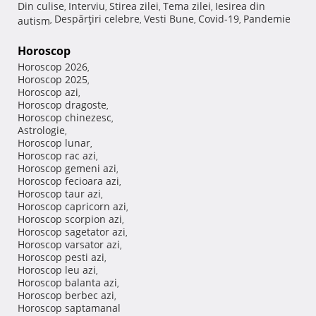
Din culise
Interviu
Stirea zilei
Tema zilei
Iesirea din
,
,
,
,
Despărţiri celebre
Vesti Bune
Covid-19
Pandemie
autism
,
,
,
,
Horoscop
Horoscop 2026
,
Horoscop 2025
,
Horoscop azi
,
Horoscop dragoste
,
Horoscop chinezesc
,
Astrologie
,
Horoscop lunar
,
Horoscop rac azi
,
Horoscop gemeni azi
,
Horoscop fecioara azi
,
Horoscop taur azi
,
Horoscop capricorn azi
,
Horoscop scorpion azi
,
Horoscop sagetator azi
,
Horoscop varsator azi
,
Horoscop pesti azi
,
Horoscop leu azi
,
Horoscop balanta azi
,
Horoscop berbec azi
,
Horoscop saptamanal