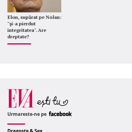
Elon, supărat pe Nolan:
"şi-a pierdut
integritatea". Are
dreptate?
Urmareste-ne pe
Dragoste & Sex