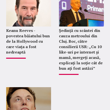
Keanu Reeves -
Ședință cu scântei din
povestea băiatului bun
cauza metroului din
de la Hollywood cu
Cluj. Boc, către
care viața a fost
consilierii USR: „Cu 10
nedreaptă
like-uri pe internet și
mamă, mergeți acasă,
explicați la soție cât de
bun ați fost astăzi”