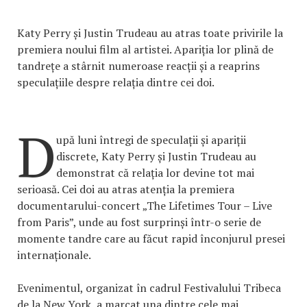
Katy Perry și Justin Trudeau au atras toate privirile la
premiera noului film al artistei. Apariția lor plină de
tandrețe a stârnit numeroase reacții și a reaprins
speculațiile despre relația dintre cei doi.
D
upă luni întregi de speculații și apariții
discrete, Katy Perry și Justin Trudeau au
demonstrat că relația lor devine tot mai
serioasă. Cei doi au atras atenția la premiera
documentarului-concert „The Lifetimes Tour – Live
from Paris”, unde au fost surprinși într-o serie de
momente tandre care au făcut rapid înconjurul presei
internaționale.
Evenimentul, organizat în cadrul Festivalului Tribeca
de la New York, a marcat una dintre cele mai