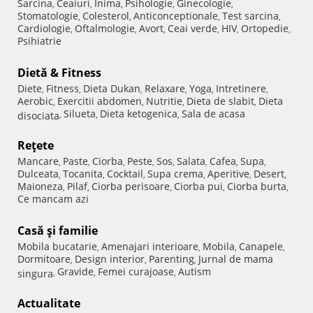
Sarcina
Ceaiuri
Inima
Psihologie
Ginecologie
,
,
,
,
,
Stomatologie
Colesterol
Anticonceptionale
Test sarcina
,
,
,
,
Cardiologie
Oftalmologie
Avort
Ceai verde
HIV
Ortopedie
,
,
,
,
,
,
Psihiatrie
Dietă & Fitness
Diete
Fitness
Dieta Dukan
Relaxare
Yoga
Intretinere
,
,
,
,
,
,
Aerobic
Exercitii abdomen
Nutritie
Dieta de slabit
Dieta
,
,
,
,
Silueta
Dieta ketogenica
Sala de acasa
disociata
,
,
,
Reţete
Mancare
Paste
Ciorba
Peste
Sos
Salata
Cafea
Supa
,
,
,
,
,
,
,
,
Dulceata
Tocanita
Cocktail
Supa crema
Aperitive
Desert
,
,
,
,
,
,
Maioneza
Pilaf
Ciorba perisoare
Ciorba pui
Ciorba burta
,
,
,
,
,
Ce mancam azi
Casă şi familie
Mobila bucatarie
Amenajari interioare
Mobila
Canapele
,
,
,
,
Dormitoare
Design interior
Parenting
Jurnal de mama
,
,
,
Gravide
Femei curajoase
Autism
singura
,
,
,
Actualitate