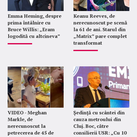
Emma Heming, despre
Keanu Reeves, de
prima întâlnire cu
nerecunoscut pe scenă
Bruce Willis: „Eram
la 61 de ani. Starul din
logodită cu altcineva”
„Matrix” pare complet
transformat
VIDEO - Meghan
Ședință cu scântei din
Markle, de
cauza metroului din
nerecunoscut la
Cluj. Boc, către
petrecerea de 45 de
consilierii USR: „Cu 10