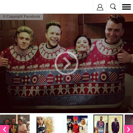
Inregistreaza
© Copyright: Facebook