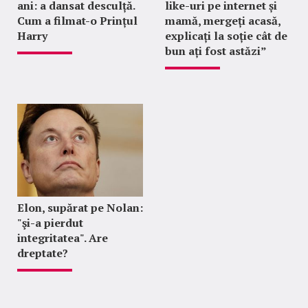
ani: a dansat desculță.
like-uri pe internet și
Cum a filmat-o Prințul
mamă, mergeți acasă,
Harry
explicați la soție cât de
bun ați fost astăzi”
Elon, supărat pe Nolan:
"şi-a pierdut
integritatea". Are
dreptate?