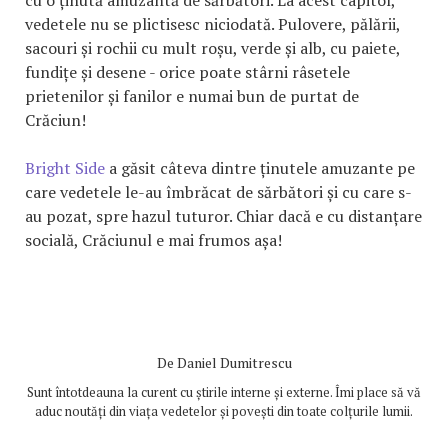
vedetele nu se plictisesc niciodată. Pulovere, pălării,
sacouri și rochii cu mult roșu, verde și alb, cu paiete,
fundițe și desene - orice poate stârni râsetele
prietenilor și fanilor e numai bun de purtat de
Crăciun!
Bright Side
a găsit câteva dintre ținutele amuzante pe
care vedetele le-au îmbrăcat de sărbători și cu care s-
au pozat, spre hazul tuturor. Chiar dacă e cu distanțare
socială, Crăciunul e mai frumos așa!
De
Daniel Dumitrescu
Sunt întotdeauna la curent cu știrile interne și externe. Îmi place să vă
aduc noutăți din viața vedetelor și povești din toate colțurile lumii.