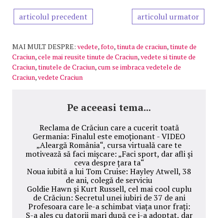
articolul precedent
articolul urmator
MAI MULT DESPRE:
vedete
,
foto
,
tinuta de craciun
,
tinute de
Craciun
,
cele mai reusite tinute de Craciun
,
vedete si tinute de
Craciun
,
tinutele de Craciun
,
cum se imbraca vedetele de
Craciun
,
vedete Craciun
Pe aceeasi tema...
Reclama de Crăciun care a cucerit toată
Germania: Finalul este emoționant - VIDEO
„Aleargă România“, cursa virtuală care te
motivează să faci mișcare: „Faci sport, dar afli și
ceva despre țara ta“
Noua iubită a lui Tom Cruise: Hayley Atwell, 38
de ani, colegă de serviciu
Goldie Hawn și Kurt Russell, cel mai cool cuplu
de Crăciun: Secretul unei iubiri de 37 de ani
Profesoara care le-a schimbat viața unor frați:
S-a ales cu datorii mari după ce i-a adoptat, dar