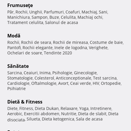
Frumuseţe
Păr
Rochii
Unghii
Parfumuri
Coafuri
Machiaj
Sani
,
,
,
,
,
,
,
Manichiura
Sampon
Buze
Celulita
Machiaj ochi
,
,
,
,
,
Tratament celulita
Salonul de acasa
,
Modă
Rochii
Rochii de seara
Rochii de mireasa
Costume de baie
,
,
,
,
Pantofi
Rochii elegante
Inele de logodna
Verighete
,
,
,
,
Ochelari de soare
Tendinte 2020
,
Sănătate
Sarcina
Ceaiuri
Inima
Psihologie
Ginecologie
,
,
,
,
,
Stomatologie
Colesterol
Anticonceptionale
Test sarcina
,
,
,
,
Cardiologie
Oftalmologie
Avort
Ceai verde
HIV
Ortopedie
,
,
,
,
,
,
Psihiatrie
Dietă & Fitness
Diete
Fitness
Dieta Dukan
Relaxare
Yoga
Intretinere
,
,
,
,
,
,
Aerobic
Exercitii abdomen
Nutritie
Dieta de slabit
Dieta
,
,
,
,
Silueta
Dieta ketogenica
Sala de acasa
disociata
,
,
,