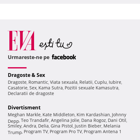
Urmareste-ne pe
Dragoste & Sex
Dragoste
Romantic
Viata sexuala
Relatii
Cuplu
Iubire
,
,
,
,
,
,
Casatorie
Sex
Kama Sutra
Pozitii sexuale Kamasutra
,
,
,
,
Declaratii de dragoste
Divertisment
Meghan Markle
Kate Middleton
Kim Kardashian
Johnny
,
,
,
Teo Trandafir
Angelina Jolie
Dana Rogoz
Dani Otil
Depp
,
,
,
,
,
Smiley
Andra
Delia
Gina Pistol
Justin Bieber
Melania
,
,
,
,
,
Program TV
Program Pro TV
Program Antena 1
Trump
,
,
,