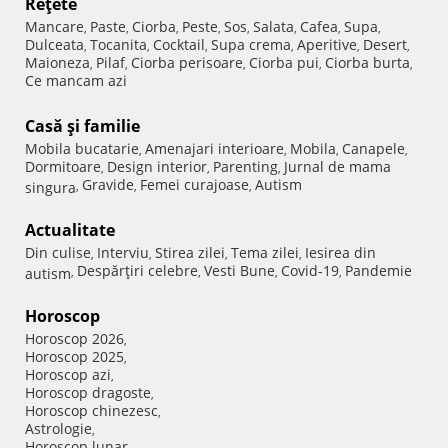
Reţete
Mancare
Paste
Ciorba
Peste
Sos
Salata
Cafea
Supa
,
,
,
,
,
,
,
,
Dulceata
Tocanita
Cocktail
Supa crema
Aperitive
Desert
,
,
,
,
,
,
Maioneza
Pilaf
Ciorba perisoare
Ciorba pui
Ciorba burta
,
,
,
,
,
Ce mancam azi
Casă şi familie
Mobila bucatarie
Amenajari interioare
Mobila
Canapele
,
,
,
,
Dormitoare
Design interior
Parenting
Jurnal de mama
,
,
,
Gravide
Femei curajoase
Autism
singura
,
,
,
Actualitate
Din culise
Interviu
Stirea zilei
Tema zilei
Iesirea din
,
,
,
,
Despărţiri celebre
Vesti Bune
Covid-19
Pandemie
autism
,
,
,
,
Horoscop
Horoscop 2026
,
Horoscop 2025
,
Horoscop azi
,
Horoscop dragoste
,
Horoscop chinezesc
,
Astrologie
,
Horoscop lunar
,