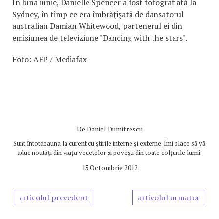
În luna iunie, Danielle Spencer a fost fotografiată la
Sydney, în timp ce era îmbrăţişată de dansatorul
australian Damian Whitewood, partenerul ei din
emisiunea de televiziune "Dancing with the stars".
Foto: AFP / Mediafax
De
Daniel Dumitrescu
Sunt întotdeauna la curent cu știrile interne și externe. Îmi place să vă
aduc noutăți din viața vedetelor și povești din toate colțurile lumii.
15 Octombrie 2012
articolul precedent
articolul urmator