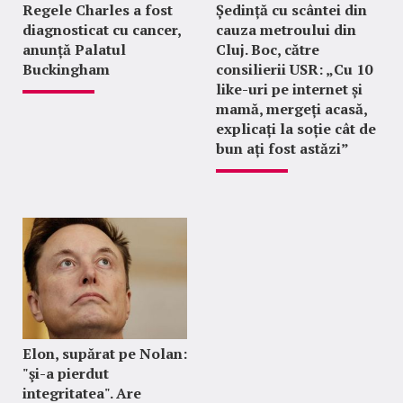
Regele Charles a fost
Ședință cu scântei din
diagnosticat cu cancer,
cauza metroului din
anunță Palatul
Cluj. Boc, către
Buckingham
consilierii USR: „Cu 10
like-uri pe internet și
mamă, mergeți acasă,
explicați la soție cât de
bun ați fost astăzi”
Elon, supărat pe Nolan:
"şi-a pierdut
integritatea". Are