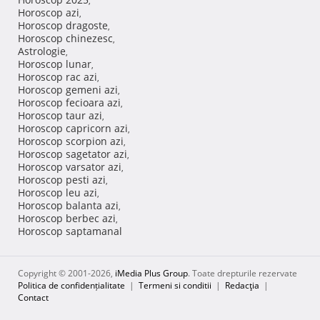
,
Horoscop azi
,
Horoscop dragoste
,
Horoscop chinezesc
,
Astrologie
,
Horoscop lunar
,
Horoscop rac azi
,
Horoscop gemeni azi
,
Horoscop fecioara azi
,
Horoscop taur azi
,
Horoscop capricorn azi
,
Horoscop scorpion azi
,
Horoscop sagetator azi
,
Horoscop varsator azi
,
Horoscop pesti azi
,
Horoscop leu azi
,
Horoscop balanta azi
,
Horoscop berbec azi
,
Horoscop saptamanal
Copyright © 2001-2026,
iMedia Plus Group
. Toate drepturile rezervate
Politica de confidențialitate
|
Termeni si conditii
|
Redacţia
|
Contact