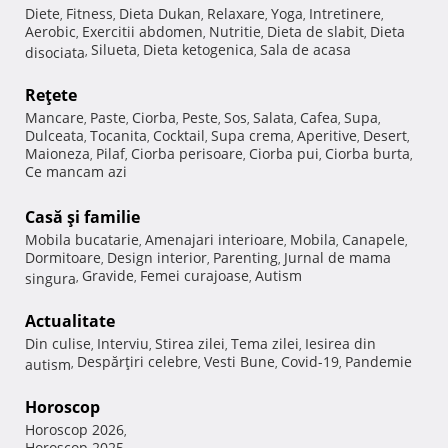
Diete
Fitness
Dieta Dukan
Relaxare
Yoga
Intretinere
,
,
,
,
,
,
Aerobic
Exercitii abdomen
Nutritie
Dieta de slabit
Dieta
,
,
,
,
Silueta
Dieta ketogenica
Sala de acasa
disociata
,
,
,
Reţete
Mancare
Paste
Ciorba
Peste
Sos
Salata
Cafea
Supa
,
,
,
,
,
,
,
,
Dulceata
Tocanita
Cocktail
Supa crema
Aperitive
Desert
,
,
,
,
,
,
Maioneza
Pilaf
Ciorba perisoare
Ciorba pui
Ciorba burta
,
,
,
,
,
Ce mancam azi
Casă şi familie
Mobila bucatarie
Amenajari interioare
Mobila
Canapele
,
,
,
,
Dormitoare
Design interior
Parenting
Jurnal de mama
,
,
,
Gravide
Femei curajoase
Autism
singura
,
,
,
Actualitate
Din culise
Interviu
Stirea zilei
Tema zilei
Iesirea din
,
,
,
,
Despărţiri celebre
Vesti Bune
Covid-19
Pandemie
autism
,
,
,
,
Horoscop
Horoscop 2026
,
Horoscop 2025