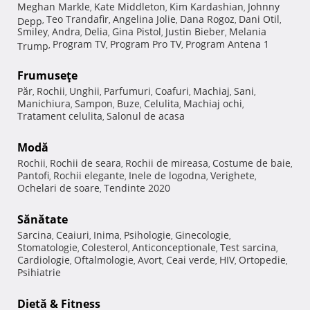
Meghan Markle
Kate Middleton
Kim Kardashian
Johnny
,
,
,
Teo Trandafir
Angelina Jolie
Dana Rogoz
Dani Otil
Depp
,
,
,
,
,
Smiley
Andra
Delia
Gina Pistol
Justin Bieber
Melania
,
,
,
,
,
Program TV
Program Pro TV
Program Antena 1
Trump
,
,
,
Frumuseţe
Păr
Rochii
Unghii
Parfumuri
Coafuri
Machiaj
Sani
,
,
,
,
,
,
,
Manichiura
Sampon
Buze
Celulita
Machiaj ochi
,
,
,
,
,
Tratament celulita
Salonul de acasa
,
Modă
Rochii
Rochii de seara
Rochii de mireasa
Costume de baie
,
,
,
,
Pantofi
Rochii elegante
Inele de logodna
Verighete
,
,
,
,
Ochelari de soare
Tendinte 2020
,
Sănătate
Sarcina
Ceaiuri
Inima
Psihologie
Ginecologie
,
,
,
,
,
Stomatologie
Colesterol
Anticonceptionale
Test sarcina
,
,
,
,
Cardiologie
Oftalmologie
Avort
Ceai verde
HIV
Ortopedie
,
,
,
,
,
,
Psihiatrie
Dietă & Fitness