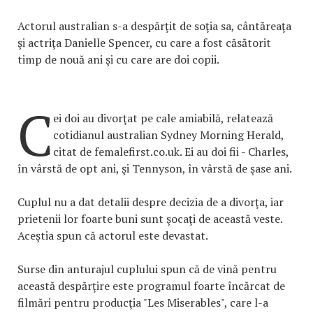
Actorul australian s-a despărţit de soţia sa, cântăreaţa
şi actriţa Danielle Spencer, cu care a fost căsătorit
timp de nouă ani şi cu care are doi copii.
C
ei doi au divorţat pe cale amiabilă, relatează
cotidianul australian Sydney Morning Herald,
citat de femalefirst.co.uk. Ei au doi fii - Charles,
în vârstă de opt ani, şi Tennyson, în vârstă de şase ani.
Cuplul nu a dat detalii despre decizia de a divorţa, iar
prietenii lor foarte buni sunt şocaţi de această veste.
Aceştia spun că actorul este devastat.
Surse din anturajul cuplului spun că de vină pentru
această despărţire este programul foarte încărcat de
filmări pentru producţia "Les Miserables", care l-a