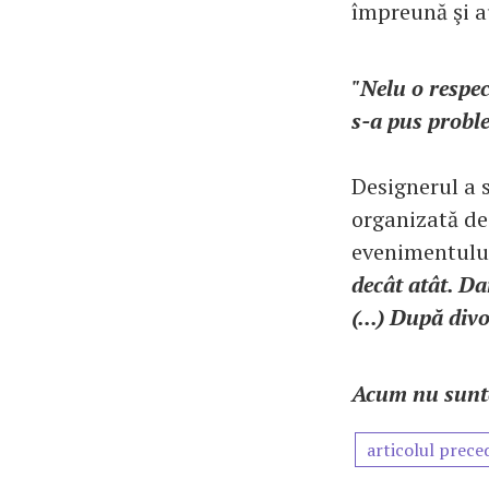
împreună şi au
"Nelu o respec
s-a pus probl
Designerul a 
organizată de 
evenimentului 
decât atât. Dar
(...) După divo
Acum nu sunte
articolul prece