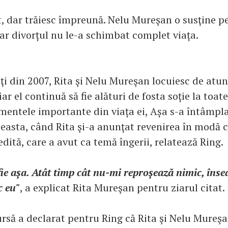
, dar trăiesc împreună. Nelu Mureşan o susţine pe
iar divorțul nu le-a schimbat complet viața.
aţi din 2007, Rita şi Nelu Mureşan locuiesc de atun
iar el continuă să fie alături de fosta soție la toate
mentele importante din viața ei, Așa s-a întâmpla
asta, când Rita şi-a anunţat revenirea în modă c
dită, care a avut ca temă îngerii, relatează Ring.
ie aşa. Atât timp cât nu-mi reproşează nimic, îns
c eu"
, a explicat Rita Mureşan pentru ziarul citat.
ursă a declarat pentru Ring că Rita şi Nelu Mureşa