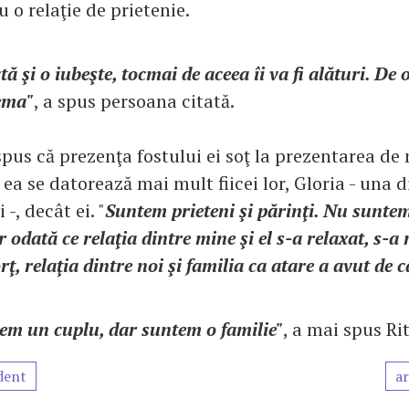
 o relaţie de prietenie.
tă şi o iubeşte, tocmai de aceea îi va fi alături. De
ema"
, a spus persoana citată.
spus că prezenţa fostului ei soţ la prezentarea d
ea se datorează mai mult fiicei lor, Gloria - una d
-, decât ei. "
Suntem prieteni şi părinţi. Nu sunte
 odată ce relaţia dintre mine şi el s-a relaxat, s-a 
rţ, relaţia dintre noi şi familia ca atare a avut de c
m un cuplu, dar suntem o familie"
, a mai spus Ri
dent
ar