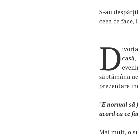
S-au despărțit
ceea ce face, 
D
ivorţ
casă, 
eveni
săptămâna ace
prezentare ine
"E normal să f
acord cu ce fa
Mai mult, o s