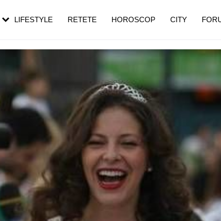
rebui să mergi
și 60 de ani. De ce te trezești mai des
pe măsură ce înaintezi în vârstă
LIFESTYLE
RETETE
HOROSCOP
CITY
FOR