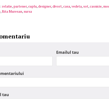
:
relatie
,
partener
,
cuplu
,
designer
,
divort
,
casa
,
vedeta
,
sot
,
casnicie
,
mo
e
,
Rita Muresan
,
sursa
comentariu
Emailul tau
omentariului
l tau