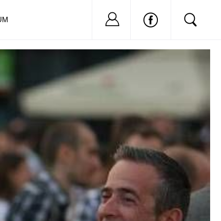
Nu ai cont?
Inregistreaza-
UM