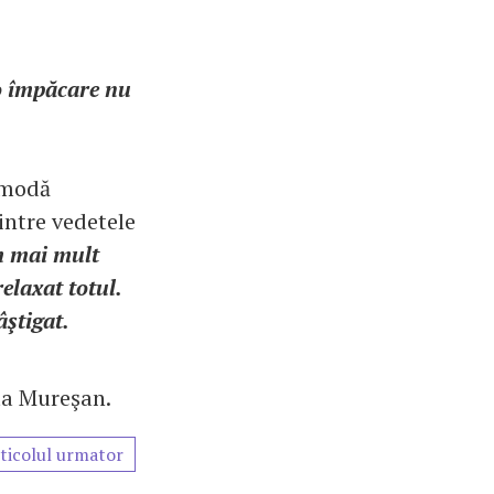
 o împăcare nu
e modă
intre vedetele
m mai mult
relaxat totul.
âştigat.
ta Mureşan.
ticolul urmator