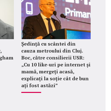
Ședință cu scântei din
,
cauza metroului din Cluj.
ngham
Boc, către consilierii USR:
„Cu 10 like-uri pe internet și
mamă, mergeți acasă,
explicați la soție cât de bun
ați fost astăzi”