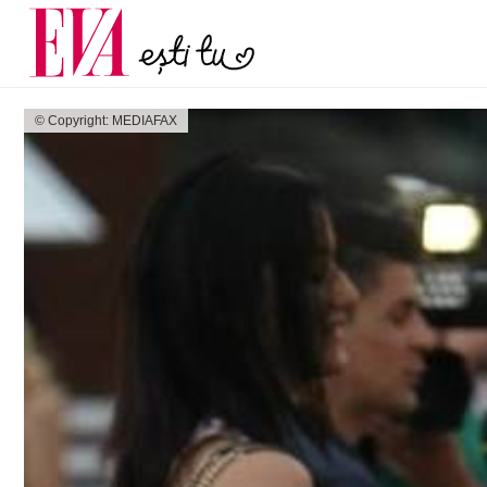
menopauză și când ar t
Carieră
la medic
Actualitate
© Copyright: MEDIAFAX