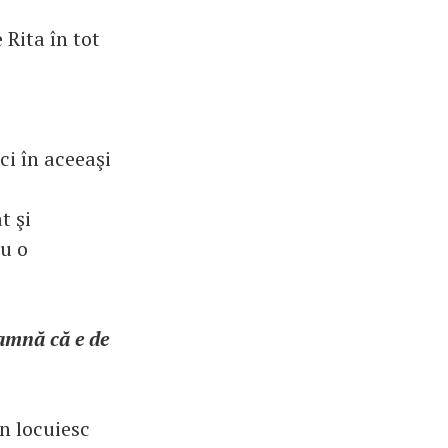
 Rita în tot
ci în aceeaşi
t şi
u o
eamnă că e de
n locuiesc