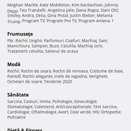
Meghan Markle
Kate Middleton
Kim Kardashian
Johnny
,
,
,
Teo Trandafir
Angelina Jolie
Dana Rogoz
Dani Otil
Depp
,
,
,
,
,
Smiley
Andra
Delia
Gina Pistol
Justin Bieber
Melania
,
,
,
,
,
Program TV
Program Pro TV
Program Antena 1
Trump
,
,
,
Frumuseţe
Păr
Rochii
Unghii
Parfumuri
Coafuri
Machiaj
Sani
,
,
,
,
,
,
,
Manichiura
Sampon
Buze
Celulita
Machiaj ochi
,
,
,
,
,
Tratament celulita
Salonul de acasa
,
Modă
Rochii
Rochii de seara
Rochii de mireasa
Costume de baie
,
,
,
,
Pantofi
Rochii elegante
Inele de logodna
Verighete
,
,
,
,
Ochelari de soare
Tendinte 2020
,
Sănătate
Sarcina
Ceaiuri
Inima
Psihologie
Ginecologie
,
,
,
,
,
Stomatologie
Colesterol
Anticonceptionale
Test sarcina
,
,
,
,
Cardiologie
Oftalmologie
Avort
Ceai verde
HIV
Ortopedie
,
,
,
,
,
,
Psihiatrie
Dietă & Fitness