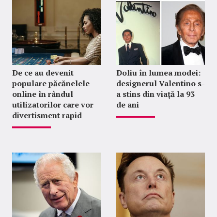
De ce au devenit
Doliu în lumea modei:
populare păcănelele
designerul Valentino s-
online în rândul
a stins din viață la 93
utilizatorilor care vor
de ani
divertisment rapid