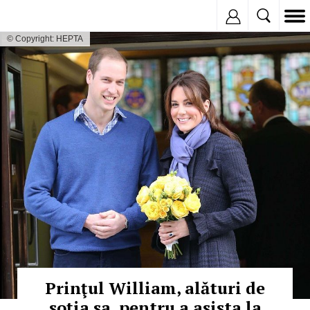
Inregistreaza
© Copyright: HEPTA
Prinţul William, alături de
soţia sa, pentru a asista la