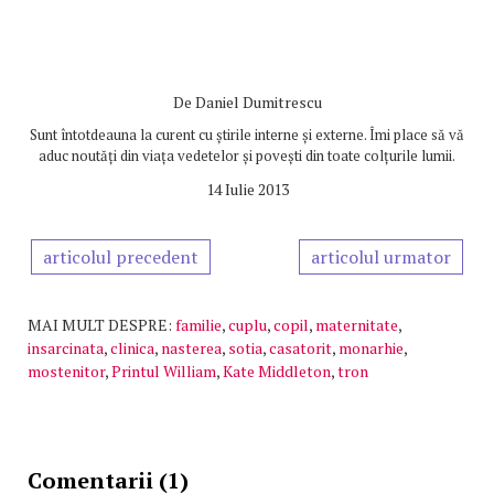
De
Daniel Dumitrescu
Sunt întotdeauna la curent cu știrile interne și externe. Îmi place să vă
aduc noutăți din viața vedetelor și povești din toate colțurile lumii.
14 Iulie 2013
articolul precedent
articolul urmator
MAI MULT DESPRE:
familie
,
cuplu
,
copil
,
maternitate
,
insarcinata
,
clinica
,
nasterea
,
sotia
,
casatorit
,
monarhie
,
mostenitor
,
Printul William
,
Kate Middleton
,
tron
Comentarii (1)