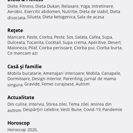
Diete
Fitness
Dieta Dukan
Relaxare
Yoga
Intretinere
,
,
,
,
,
,
Aerobic
Exercitii abdomen
Nutritie
Dieta de slabit
Dieta
,
,
,
,
Silueta
Dieta ketogenica
Sala de acasa
disociata
,
,
,
Reţete
Mancare
Paste
Ciorba
Peste
Sos
Salata
Cafea
Supa
,
,
,
,
,
,
,
,
Dulceata
Tocanita
Cocktail
Supa crema
Aperitive
Desert
,
,
,
,
,
,
Maioneza
Pilaf
Ciorba perisoare
Ciorba pui
Ciorba burta
,
,
,
,
,
Ce mancam azi
Casă şi familie
Mobila bucatarie
Amenajari interioare
Mobila
Canapele
,
,
,
,
Dormitoare
Design interior
Parenting
Jurnal de mama
,
,
,
Gravide
Femei curajoase
Autism
singura
,
,
,
Actualitate
Din culise
Interviu
Stirea zilei
Tema zilei
Iesirea din
,
,
,
,
Despărţiri celebre
Vesti Bune
Covid-19
Pandemie
autism
,
,
,
,
Horoscop
Horoscop 2026
,