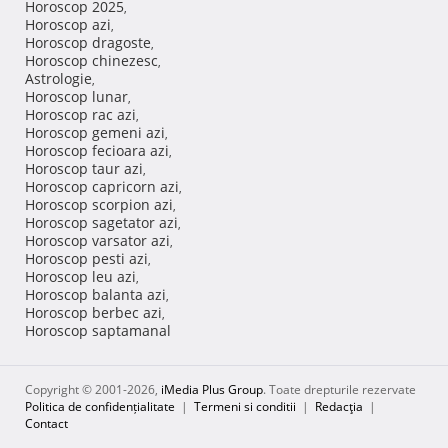
Horoscop 2025
,
Horoscop azi
,
Horoscop dragoste
,
Horoscop chinezesc
,
Astrologie
,
Horoscop lunar
,
Horoscop rac azi
,
Horoscop gemeni azi
,
Horoscop fecioara azi
,
Horoscop taur azi
,
Horoscop capricorn azi
,
Horoscop scorpion azi
,
Horoscop sagetator azi
,
Horoscop varsator azi
,
Horoscop pesti azi
,
Horoscop leu azi
,
Horoscop balanta azi
,
Horoscop berbec azi
,
Horoscop saptamanal
Copyright © 2001-2026,
iMedia Plus Group
. Toate drepturile rezervate
Politica de confidențialitate
|
Termeni si conditii
|
Redacţia
|
Contact