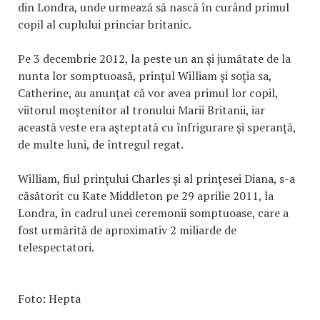
din Londra, unde urmează să nască în curând primul
copil al cuplului princiar britanic.
Pe 3 decembrie 2012, la peste un an şi jumătate de la
nunta lor somptuoasă, prinţul William şi soţia sa,
Catherine, au anunţat că vor avea primul lor copil,
viitorul moştenitor al tronului Marii Britanii, iar
această veste era aşteptată cu înfrigurare şi speranţă,
de multe luni, de întregul regat.
William, fiul prinţului Charles şi al prinţesei Diana, s-a
căsătorit cu Kate Middleton pe 29 aprilie 2011, la
Londra, în cadrul unei ceremonii somptuoase, care a
fost urmărită de aproximativ 2 miliarde de
telespectatori.
Foto: Hepta