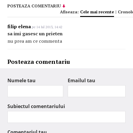
POSTEAZA COMENTARIU
Afiseaza:
Cele mai recente
|
Cronol
filip elena
pe 14 Iul 2013, 14:42
sa imi gasesc un prieten
nu prea am ce commenta
Posteaza comentariu
Numele tau
Emailul tau
Subiectul comentariului
Comentariul tau