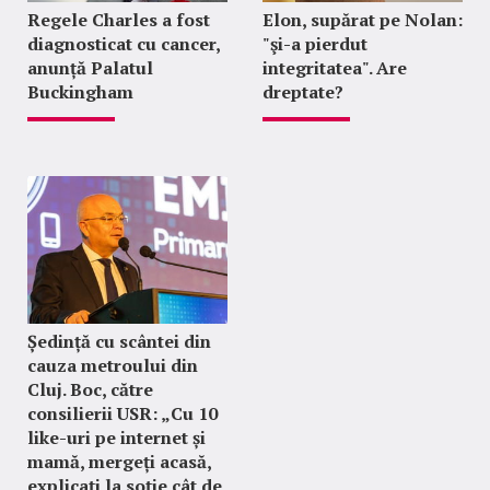
Regele Charles a fost
Elon, supărat pe Nolan:
diagnosticat cu cancer,
"şi-a pierdut
anunță Palatul
integritatea". Are
Buckingham
dreptate?
Ședință cu scântei din
cauza metroului din
Cluj. Boc, către
consilierii USR: „Cu 10
like-uri pe internet și
mamă, mergeți acasă,
explicați la soție cât de