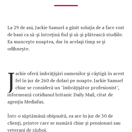
La 29 de ani, Jackie Samuel a găsit soluția de a face rost
de bani ca să-şi întreţină fiul şi să-şi plătească studiile.
Ea muncește noaptea, dar în acelaşi timp se și
odihnește.
J
ackie oferă îmbrăţişări oamenilor şi câştigă în acest
fel în jur de 260 de dolari pe noapte. Jackie Samuel
chiar se consideră un "îmbrăţişător profesionist",
informează cotidianul britanic Daily Mail, citat de
agenția Mediafax.
Într-o săptămână obişnuită, ea are în jur de 30 de
clienţi, printre care se numără chiar și pensionari sau
veterani de război.