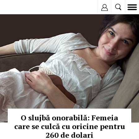
Inregistreaza
© Copyright:
O slujbă onorabilă: Femeia
care se culcă cu oricine pentru
260 de dolari