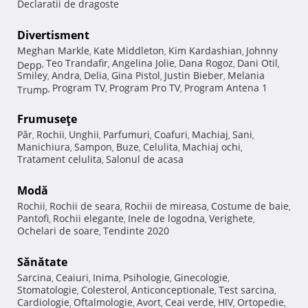
Declaratii de dragoste
Divertisment
Meghan Markle
Kate Middleton
Kim Kardashian
Johnny
,
,
,
Teo Trandafir
Angelina Jolie
Dana Rogoz
Dani Otil
Depp
,
,
,
,
,
Smiley
Andra
Delia
Gina Pistol
Justin Bieber
Melania
,
,
,
,
,
Program TV
Program Pro TV
Program Antena 1
Trump
,
,
,
Frumuseţe
Păr
Rochii
Unghii
Parfumuri
Coafuri
Machiaj
Sani
,
,
,
,
,
,
,
Manichiura
Sampon
Buze
Celulita
Machiaj ochi
,
,
,
,
,
Tratament celulita
Salonul de acasa
,
Modă
Rochii
Rochii de seara
Rochii de mireasa
Costume de baie
,
,
,
,
Pantofi
Rochii elegante
Inele de logodna
Verighete
,
,
,
,
Ochelari de soare
Tendinte 2020
,
Sănătate
Sarcina
Ceaiuri
Inima
Psihologie
Ginecologie
,
,
,
,
,
Stomatologie
Colesterol
Anticonceptionale
Test sarcina
,
,
,
,
Cardiologie
Oftalmologie
Avort
Ceai verde
HIV
Ortopedie
,
,
,
,
,
,