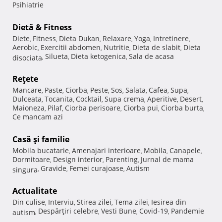
Psihiatrie
Dietă & Fitness
Diete
Fitness
Dieta Dukan
Relaxare
Yoga
Intretinere
,
,
,
,
,
,
Aerobic
Exercitii abdomen
Nutritie
Dieta de slabit
Dieta
,
,
,
,
Silueta
Dieta ketogenica
Sala de acasa
disociata
,
,
,
Reţete
Mancare
Paste
Ciorba
Peste
Sos
Salata
Cafea
Supa
,
,
,
,
,
,
,
,
Dulceata
Tocanita
Cocktail
Supa crema
Aperitive
Desert
,
,
,
,
,
,
Maioneza
Pilaf
Ciorba perisoare
Ciorba pui
Ciorba burta
,
,
,
,
,
Ce mancam azi
Casă şi familie
Mobila bucatarie
Amenajari interioare
Mobila
Canapele
,
,
,
,
Dormitoare
Design interior
Parenting
Jurnal de mama
,
,
,
Gravide
Femei curajoase
Autism
singura
,
,
,
Actualitate
Din culise
Interviu
Stirea zilei
Tema zilei
Iesirea din
,
,
,
,
Despărţiri celebre
Vesti Bune
Covid-19
Pandemie
autism
,
,
,
,