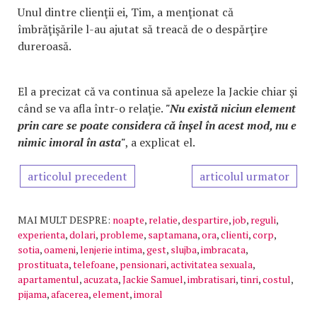
Unul dintre clienţii ei, Tim, a menţionat că
îmbrăţişările l-au ajutat să treacă de o despărţire
dureroasă.
El a precizat că va continua să apeleze la Jackie chiar şi
când se va afla într-o relaţie.
"Nu există niciun element
prin care se poate considera că înşel în acest mod, nu e
nimic imoral în asta"
, a explicat el.
articolul precedent
articolul urmator
MAI MULT DESPRE:
noapte
,
relatie
,
despartire
,
job
,
reguli
,
experienta
,
dolari
,
probleme
,
saptamana
,
ora
,
clienti
,
corp
,
sotia
,
oameni
,
lenjerie intima
,
gest
,
slujba
,
imbracata
,
prostituata
,
telefoane
,
pensionari
,
activitatea sexuala
,
apartamentul
,
acuzata
,
Jackie Samuel
,
imbratisari
,
tinri
,
costul
,
pijama
,
afacerea
,
element
,
imoral