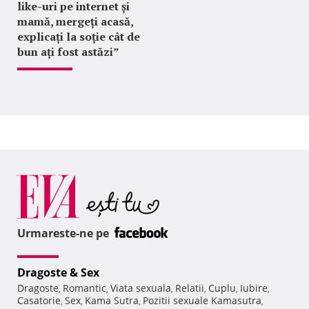
like-uri pe internet și
mamă, mergeți acasă,
explicați la soție cât de
bun ați fost astăzi”
Urmareste-ne pe
Dragoste & Sex
Dragoste
Romantic
Viata sexuala
Relatii
Cuplu
Iubire
,
,
,
,
,
,
Casatorie
Sex
Kama Sutra
Pozitii sexuale Kamasutra
,
,
,
,