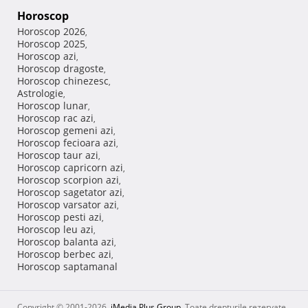
Horoscop
Horoscop 2026
,
Horoscop 2025
,
Horoscop azi
,
Horoscop dragoste
,
Horoscop chinezesc
,
Astrologie
,
Horoscop lunar
,
Horoscop rac azi
,
Horoscop gemeni azi
,
Horoscop fecioara azi
,
Horoscop taur azi
,
Horoscop capricorn azi
,
Horoscop scorpion azi
,
Horoscop sagetator azi
,
Horoscop varsator azi
,
Horoscop pesti azi
,
Horoscop leu azi
,
Horoscop balanta azi
,
Horoscop berbec azi
,
Horoscop saptamanal
Copyright © 2001-2026,
iMedia Plus Group
. Toate drepturile rezervate