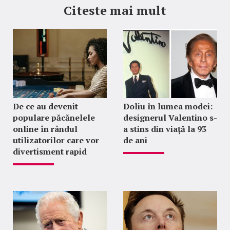
Citeste mai mult
De ce au devenit
Doliu în lumea modei:
populare păcănelele
designerul Valentino s-
online în rândul
a stins din viață la 93
utilizatorilor care vor
de ani
divertisment rapid