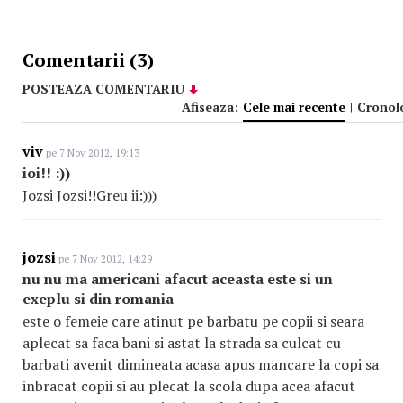
Comentarii (3)
POSTEAZA COMENTARIU
Afiseaza:
Cele mai recente
|
Cronol
viv
pe 7 Nov 2012, 19:13
ioi!! :))
Jozsi Jozsi!!Greu ii:)))
jozsi
pe 7 Nov 2012, 14:29
nu nu ma americani afacut aceasta este si un
exeplu si din romania
este o femeie care atinut pe barbatu pe copii si seara
aplecat sa faca bani si astat la strada sa culcat cu
barbati avenit dimineata acasa apus mancare la copi sa
inbracat copii si au plecat la scola dupa acea afacut