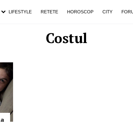
rebui să mergi
și 60 de ani. De ce te trezești mai des
pe măsură ce înaintezi în vârstă
LIFESTYLE
RETETE
HOROSCOP
CITY
FOR
Costul
ia