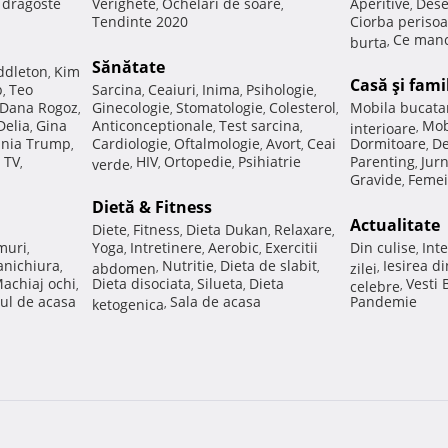
e dragoste
Verighete
Ochelari de soare
Aperitive
Dese
,
,
,
Tendinte 2020
Ciorba perisoa
Ce manc
burta
,
Sănătate
ddleton
Kim
,
Casă şi fami
p
Teo
Sarcina
Ceaiuri
Inima
Psihologie
,
,
,
,
,
Dana Rogoz
Ginecologie
Stomatologie
Colesterol
Mobila bucata
,
,
,
,
Delia
Gina
Anticonceptionale
Test sarcina
Mob
,
,
,
interioare
,
nia Trump
Cardiologie
Oftalmologie
Avort
Ceai
Dormitoare
De
,
,
,
,
,
 TV
HIV
Ortopedie
Psihiatrie
Parenting
Jur
,
verde
,
,
,
,
Gravide
Femei
,
Dietă & Fitness
Actualitate
Diete
Fitness
Dieta Dukan
Relaxare
,
,
,
,
muri
Yoga
Intretinere
Aerobic
Exercitii
Din culise
Inte
,
,
,
,
,
nichiura
Nutritie
Dieta de slabit
Iesirea d
,
abdomen
,
,
,
zilei
,
achiaj ochi
Dieta disociata
Silueta
Dieta
Vesti
,
,
,
celebre
,
ul de acasa
Sala de acasa
Pandemie
ketogenica
,