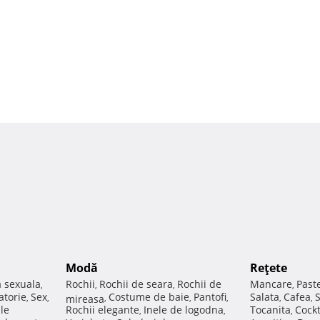
Modă
Reţete
a sexuala
Rochii
Rochii de seara
Rochii de
Mancare
Past
,
,
,
,
atorie
Sex
Costume de baie
Pantofi
Salata
Cafea
,
,
mireasa
,
,
,
,
,
ale
Rochii elegante
Inele de logodna
Tocanita
Cockt
,
,
,