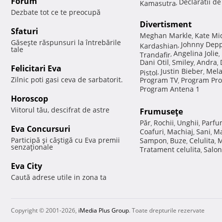
Forum
Declaratii d
Kamasutra
,
Dezbate tot ce te preocupă
Divertisment
Sfaturi
Meghan Markle
Kate Mi
,
Găseşte răspunsuri la întrebările
Johnny Dep
Kardashian
,
tale
Angelina Jolie
Trandafir
,
,
Dani Otil
Smiley
Andra
,
,
,
Felicitari Eva
Justin Bieber
Mela
Pistol
,
,
Zilnic poti gasi ceva de sarbatorit.
Program TV
Program Pro
,
Program Antena 1
Horoscop
Viitorul tău, descifrat de astre
Frumuseţe
Păr
Rochii
Unghii
Parfu
,
,
,
Eva Concursuri
Coafuri
Machiaj
Sani
Ma
,
,
,
Participă şi câştigă cu Eva premii
Sampon
Buze
Celulita
M
,
,
,
senzaţionale
Tratament celulita
Salon
,
Eva City
Caută adrese utile in zona ta
Copyright © 2001-2026,
iMedia Plus Group
. Toate drepturile rezervate