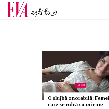
menopauză și când ar t
Carieră
la medic
Actualitate
STIRI
O slujbă onorabilă: Feme
care se culcă cu oricine