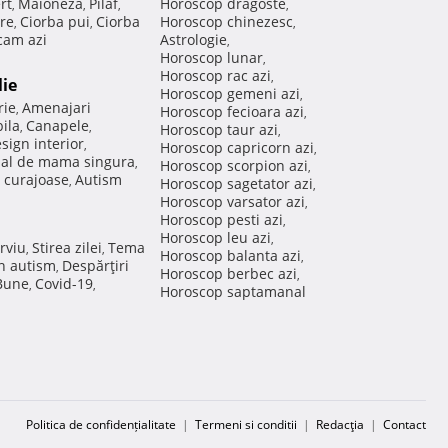
rt
Maioneza
Pilaf
Horoscop dragoste
,
,
,
,
re
Ciorba pui
Ciorba
Horoscop chinezesc
,
,
,
am azi
Astrologie
,
Horoscop lunar
,
Horoscop rac azi
,
lie
Horoscop gemeni azi
,
rie
Amenajari
,
Horoscop fecioara azi
,
ila
Canapele
,
,
Horoscop taur azi
,
sign interior
,
Horoscop capricorn azi
,
nal de mama singura
,
Horoscop scorpion azi
,
 curajoase
Autism
,
Horoscop sagetator azi
,
Horoscop varsator azi
,
Horoscop pesti azi
,
Horoscop leu azi
,
rviu
Stirea zilei
Tema
,
,
Horoscop balanta azi
,
in autism
Despărţiri
,
Horoscop berbec azi
,
 Bune
Covid-19
,
,
Horoscop saptamanal
Politica de confidențialitate
|
Termeni si conditii
|
Redacţia
|
Contact