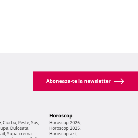
Aboneaza-te la newsletter
Horoscop
e
Ciorba
Peste
Sos
Horoscop 2026
,
,
,
,
,
Supa
Dulceata
Horoscop 2025
,
,
,
ail
Supa crema
Horoscop azi
,
,
,