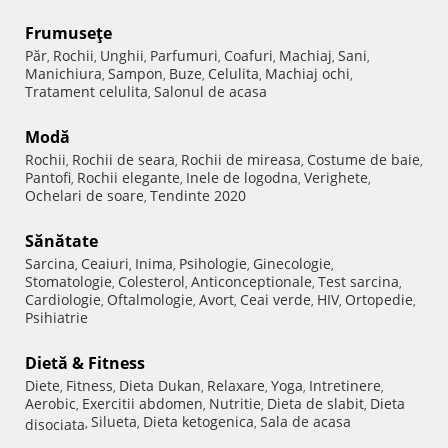
Frumuseţe
Păr
Rochii
Unghii
Parfumuri
Coafuri
Machiaj
Sani
,
,
,
,
,
,
,
Manichiura
Sampon
Buze
Celulita
Machiaj ochi
,
,
,
,
,
Tratament celulita
Salonul de acasa
,
Modă
Rochii
Rochii de seara
Rochii de mireasa
Costume de baie
,
,
,
,
Pantofi
Rochii elegante
Inele de logodna
Verighete
,
,
,
,
Ochelari de soare
Tendinte 2020
,
Sănătate
Sarcina
Ceaiuri
Inima
Psihologie
Ginecologie
,
,
,
,
,
Stomatologie
Colesterol
Anticonceptionale
Test sarcina
,
,
,
,
Cardiologie
Oftalmologie
Avort
Ceai verde
HIV
Ortopedie
,
,
,
,
,
,
Psihiatrie
Dietă & Fitness
Diete
Fitness
Dieta Dukan
Relaxare
Yoga
Intretinere
,
,
,
,
,
,
Aerobic
Exercitii abdomen
Nutritie
Dieta de slabit
Dieta
,
,
,
,
Silueta
Dieta ketogenica
Sala de acasa
disociata
,
,
,