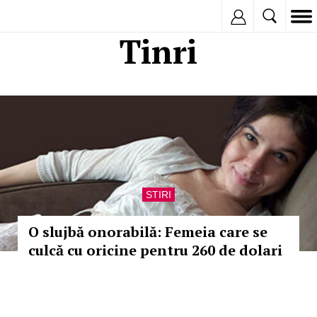
Inregistreaza
Tinri
STIRI
O slujbă onorabilă: Femeia care se
culcă cu oricine pentru 260 de dolari