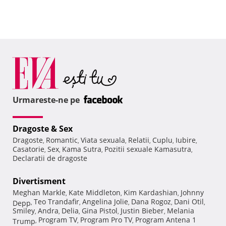
Urmareste-ne pe
Dragoste & Sex
Dragoste
Romantic
Viata sexuala
Relatii
Cuplu
Iubire
,
,
,
,
,
,
Casatorie
Sex
Kama Sutra
Pozitii sexuale Kamasutra
,
,
,
,
Declaratii de dragoste
Divertisment
Meghan Markle
Kate Middleton
Kim Kardashian
Johnny
,
,
,
Teo Trandafir
Angelina Jolie
Dana Rogoz
Dani Otil
Depp
,
,
,
,
,
Smiley
Andra
Delia
Gina Pistol
Justin Bieber
Melania
,
,
,
,
,
Program TV
Program Pro TV
Program Antena 1
Trump
,
,
,