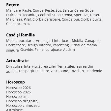
Reţete
Mancare
Paste
Ciorba
Peste
Sos
Salata
Cafea
Supa
,
,
,
,
,
,
,
,
Dulceata
Tocanita
Cocktail
Supa crema
Aperitive
Desert
,
,
,
,
,
,
Maioneza
Pilaf
Ciorba perisoare
Ciorba pui
Ciorba burta
,
,
,
,
,
Ce mancam azi
Casă şi familie
Mobila bucatarie
Amenajari interioare
Mobila
Canapele
,
,
,
,
Dormitoare
Design interior
Parenting
Jurnal de mama
,
,
,
Gravide
Femei curajoase
Autism
singura
,
,
,
Actualitate
Din culise
Interviu
Stirea zilei
Tema zilei
Iesirea din
,
,
,
,
Despărţiri celebre
Vesti Bune
Covid-19
Pandemie
autism
,
,
,
,
Horoscop
Horoscop 2026
,
Horoscop 2025
,
Horoscop azi
,
Horoscop dragoste
,
Horoscop chinezesc
,
Astrologie
,