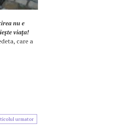
cirea nu e
ieşte viaţa!
edeta, care a
ticolul urmator