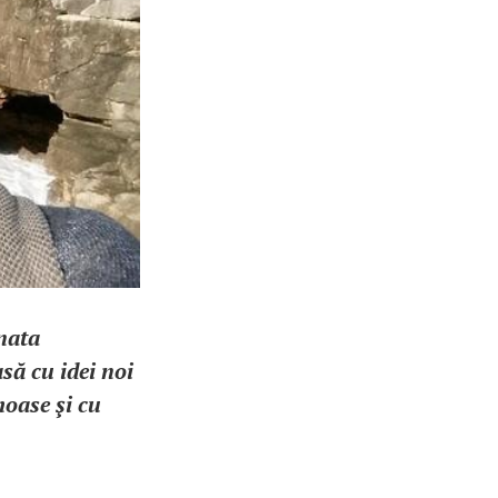
nata
să cu idei noi
moase şi cu