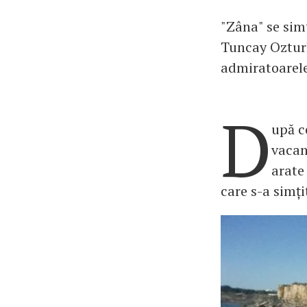
"Zâna" se simt
Tuncay Ozturk
admiratoarele
D
upă c
vacan
arate 
care s-a simți