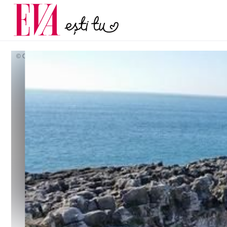
menopauză și când ar t
Carieră
la medic
Actualitate
© Copyright: MEDIAFAX