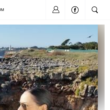
Nu ai cont?
Inregistreaza-
UM