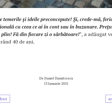
 temerile şi ideile preconcepute! Și, crede-mă, feri
ională cu ceea ce ai în cont sau în buzunare. Preţu
 plin! Fă din fiecare zi o sărbătoare!"
, a adăugat v
urând 40 de ani.
De
Daniel Dumitrescu
13 Ianuarie 2015
dent
ar