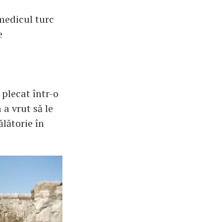
 medicul turc
e
 plecat într-o
 a vrut să le
ălătorie în