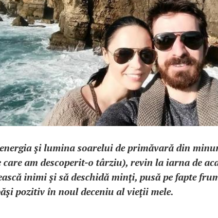
 energia şi lumina soarelui de primăvară din minu
 care am descoperit-o târziu), revin la iarna de aca
ească inimi şi să deschidă minţi, pusă pe fapte fru
ăşi pozitiv în noul deceniu al vieţii mele.