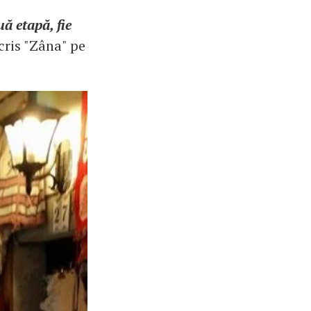
uă etapă, fie
scris "Zâna" pe