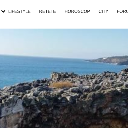
rebui să mergi
și 60 de ani. De ce te trezești mai des
pe măsură ce înaintezi în vârstă
LIFESTYLE
RETETE
HOROSCOP
CITY
FOR