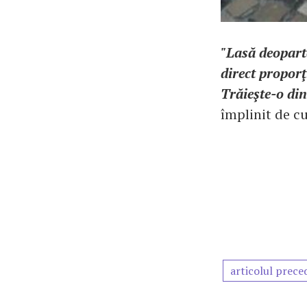
"Lasă deoparte
direct proporţ
Trăieşte-o din
împlinit de c
articolul prece