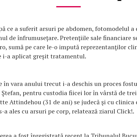
upă ce a suferit arsuri pe abdomen, fotomodelul a 
ul de înfrumusețare. Pretențiile sale financiare se
o, sumă pe care le-o impută reprezentanţilor clini
 i-a aplicat greșit tratamentul.
e în vara anului trecut i-a deschis un proces fostul
Ştefan, pentru custodia fiicei lor în vârstă de trei
tte Attindehou (31 de ani) se judecă şi cu clinica
-a ales cu arsuri pe corp, relatează ziarul Click!.
erea a fost înregistrată recent la Tribunalul Bucur