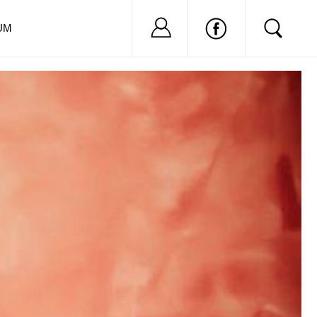
Nu ai cont?
Inregistreaza-
UM