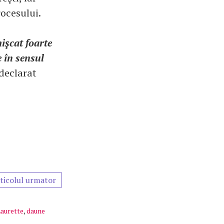
rocesului.
işcat foarte
 în sensul
 declarat
ticolul urmator
aurette
,
daune