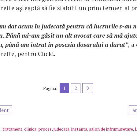
rette aşteaptă să fie stabilit un prim termen al p
am dat acum în judecată pentru că lucrurile s-au m
u. Până mi-am găsit un alt avocat care să mă ajute
a, până am intrat în posesia dosarului a durat”
, a
rette, pentru Click!.
1
2
Pagina:
dent
ar
:
tratament
,
clinica
,
proces
,
judecata
,
instanta
,
salon de infrumusetare
,
L