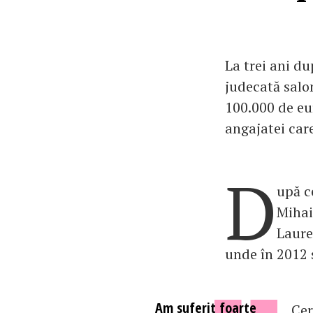
La trei ani d
judecată salon
100.000 de eur
angajatei care
D
upă c
Mihai 
Laure
unde în 2012 s
Am suferit foarte
Cer