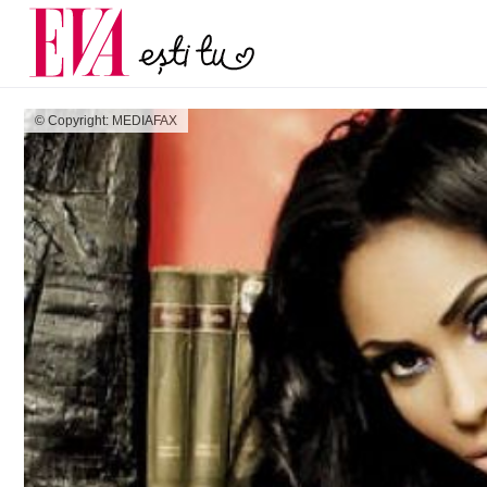
și 60 de ani. De ce te t
Carieră
pe măsură ce înaintez
Actualitate
© Copyright: MEDIAFAX