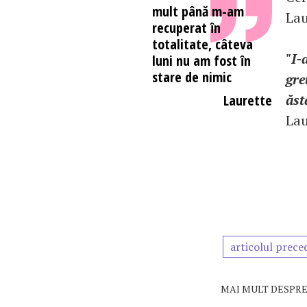
mult până m-am
Lau
recuperat în
totalitate, câteva
"I-
luni nu am fost în
stare de nimic
gre
ăst
Laurette
Lau
articolul prece
MAI MULT DESPRE