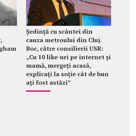
Ședință cu scântei din
,
cauza metroului din Cluj.
ngham
Boc, către consilierii USR:
„Cu 10 like-uri pe internet și
mamă, mergeți acasă,
explicați la soție cât de bun
ați fost astăzi”