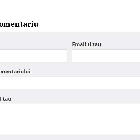
comentariu
Emailul tau
omentariului
l tau