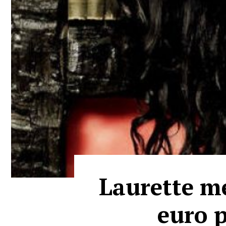
Laurette me
euro p