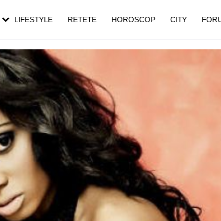
rezești mai des
Cât durează, cum te pregătești și cât
i în vârstă
de dureroasă este investigația
LIFESTYLE
RETETE
HOROSCOP
CITY
FOR