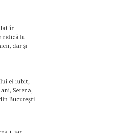
dat în
 ridică la
cii, dar şi
ui ei iubit,
 ani, Serena,
 din București
eşti, iar