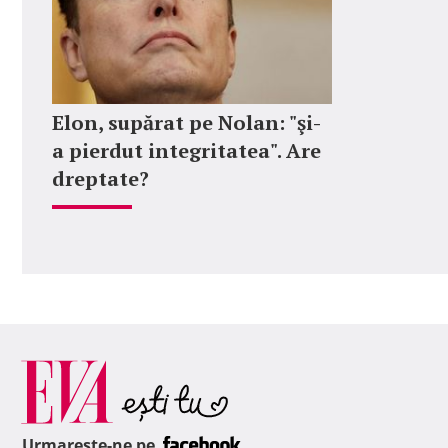
Elon, supărat pe Nolan: "şi-
a pierdut integritatea". Are
dreptate?
Urmareste-ne pe