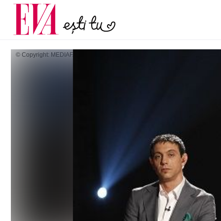
și 60 de ani. De ce te t
Carieră
pe măsură ce înaintez
Actualitate
© Copyright: MEDIAFAX