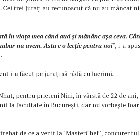
i. Cei trei juraţi au recunoscut că nu au mâncat n
ată în viaţa mea când aud şi mănânc aşa ceva. Cât
 habar nu avem. Asta e o lecţie pentru noi"
, i-a spu
.
nt i-a făcut pe juraţi să râdă cu lacrimi.
at, pentru prieteni Nini, în vârstă de 22 de ani, 
it la facultate în Bucureşti, dar nu vorbeşte foar
ntrebat de ce a venit la "MasterChef", concurentul