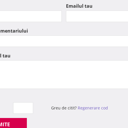
Emailul tau
omentariului
l tau
Greu de citit?
Regenerare cod
MITE