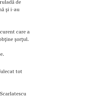
 ruladă de
nă şi i-au
curent care a
obţine şorţul.
e.
fulecat tot
 Scarlatescu