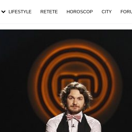
rezești mai des
Cât durează, cum te pregătești și cât
i în vârstă
de dureroasă este investigația
LIFESTYLE
RETETE
HOROSCOP
CITY
FOR