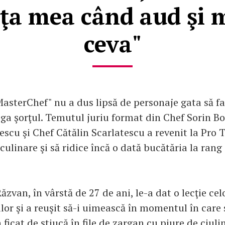
aţa mea când aud şi
ceva"
MasterChef" nu a dus lipsă de personaje gata să fa
iga şorţul. Temutul juriu format din Chef Sorin B
scu şi Chef Cătălin Scarlatescu a revenit la Pro T
culinare şi să ridice încă o dată bucătăria la rang 
ăzvan, în vârstă de 27 de ani, le-a dat o lecţie celo
ilor şi a reuşit să-i uimească în momentul în care
 ficat de ştiucă în file de zargan cu piure de ciulin