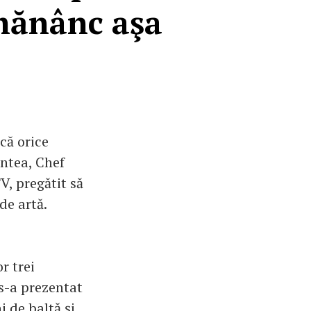
 mănânc aşa
că orice
ontea, Chef
V, pregătit să
de artă.
r trei
 s-a prezentat
i de baltă şi