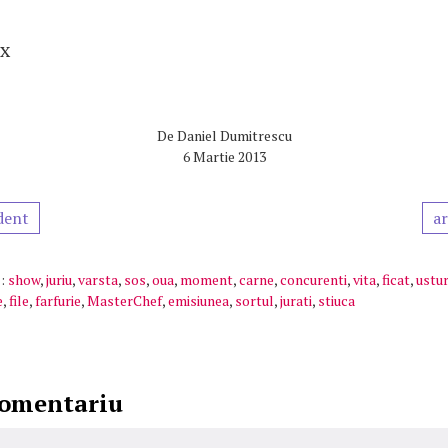
ax
De
Daniel Dumitrescu
6 Martie 2013
dent
ar
:
show
,
juriu
,
varsta
,
sos
,
oua
,
moment
,
carne
,
concurenti
,
vita
,
ficat
,
ustur
e
,
file
,
farfurie
,
MasterChef
,
emisiunea
,
sortul
,
jurati
,
stiuca
comentariu