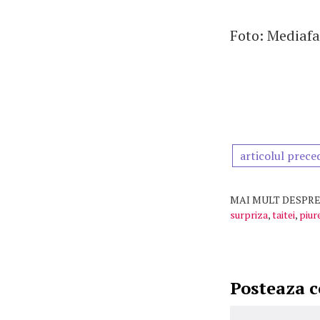
Foto: Mediaf
articolul prece
MAI MULT DESPRE
surpriza
,
taitei
,
piur
Posteaza 