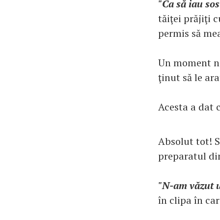
"Ca să iau sos
tăiţei prăjiţi
permis să mea
Un moment nea
ţinut să le ar
Acesta a dat c
Absolut tot! S
preparatul din
"N-am văzut u
în clipa în ca