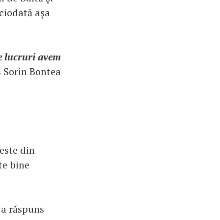
iciodată aşa
e lucruri avem
s Sorin Bontea
este din
te bine
 a răspuns