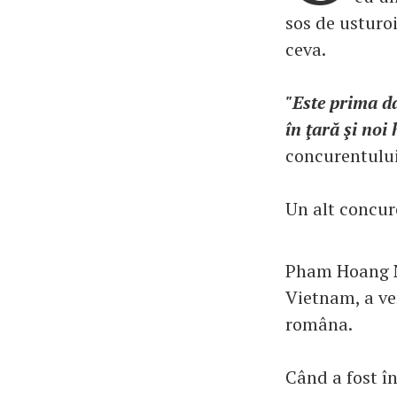
sos de usturo
ceva.
"Este prima d
în ţară şi noi
concurentului
Un alt concure
Pham Hoang Nh
Vietnam, a ven
româna.
Când a fost î