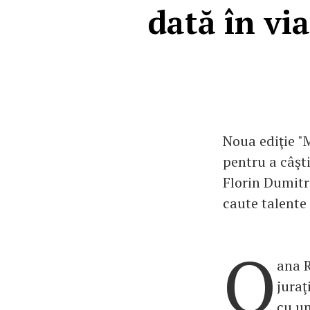
dată în vi
Noua ediţie "
pentru a câşt
Florin Dumitre
caute talente 
O
ana R
juraţ
cu un