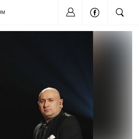
Nu ai cont?
Inregistreaza-
UM