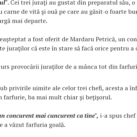
ul"
. Cei trei juraţi au gustat din preparatul său, o
 cu carne de vită şi ouă pe care au găsit-o foarte bu
rgă mai departe.
şteptat a fost oferit de Mardaru Petrică, un con
ate juraţilor că este în stare să facă orice pentru a 
urs provocării juraţilor de a mânca tot din farfuri
ub privirile uimite ale celor trei chefi, acesta a în
 farfurie, ba mai mult chiar şi beţişorul.
n concurent mai cuncurent ca tine",
i-a spus chef
re a văzut farfuria goală.