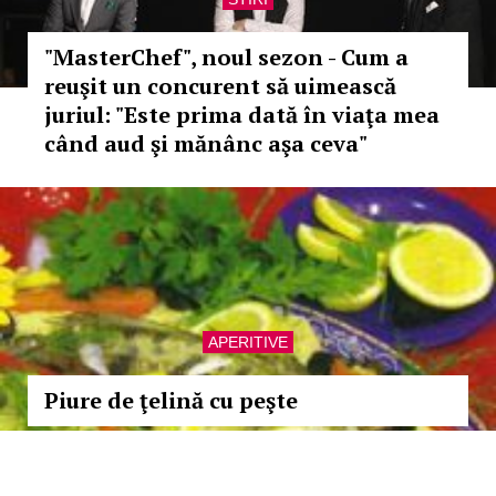
"MasterChef", noul sezon - Cum a
reuşit un concurent să uimească
juriul: "Este prima dată în viaţa mea
când aud şi mănânc aşa ceva"
APERITIVE
Piure de ţelină cu peşte