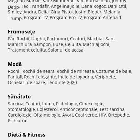
Meghan Markle
Kate Middleton
Kim Kardashian
Johnny
,
,
,
Teo Trandafir
Angelina Jolie
Dana Rogoz
Dani Otil
Depp
,
,
,
,
,
Smiley
Andra
Delia
Gina Pistol
Justin Bieber
Melania
,
,
,
,
,
Program TV
Program Pro TV
Program Antena 1
Trump
,
,
,
Frumuseţe
Păr
Rochii
Unghii
Parfumuri
Coafuri
Machiaj
Sani
,
,
,
,
,
,
,
Manichiura
Sampon
Buze
Celulita
Machiaj ochi
,
,
,
,
,
Tratament celulita
Salonul de acasa
,
Modă
Rochii
Rochii de seara
Rochii de mireasa
Costume de baie
,
,
,
,
Pantofi
Rochii elegante
Inele de logodna
Verighete
,
,
,
,
Ochelari de soare
Tendinte 2020
,
Sănătate
Sarcina
Ceaiuri
Inima
Psihologie
Ginecologie
,
,
,
,
,
Stomatologie
Colesterol
Anticonceptionale
Test sarcina
,
,
,
,
Cardiologie
Oftalmologie
Avort
Ceai verde
HIV
Ortopedie
,
,
,
,
,
,
Psihiatrie
Dietă & Fitness