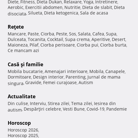
Diete
Fitness
Dieta Dukan
Relaxare
Yoga
Intretinere
,
,
,
,
,
,
Aerobic
Exercitii abdomen
Nutritie
Dieta de slabit
Dieta
,
,
,
,
Silueta
Dieta ketogenica
Sala de acasa
disociata
,
,
,
Reţete
Mancare
Paste
Ciorba
Peste
Sos
Salata
Cafea
Supa
,
,
,
,
,
,
,
,
Dulceata
Tocanita
Cocktail
Supa crema
Aperitive
Desert
,
,
,
,
,
,
Maioneza
Pilaf
Ciorba perisoare
Ciorba pui
Ciorba burta
,
,
,
,
,
Ce mancam azi
Casă şi familie
Mobila bucatarie
Amenajari interioare
Mobila
Canapele
,
,
,
,
Dormitoare
Design interior
Parenting
Jurnal de mama
,
,
,
Gravide
Femei curajoase
Autism
singura
,
,
,
Actualitate
Din culise
Interviu
Stirea zilei
Tema zilei
Iesirea din
,
,
,
,
Despărţiri celebre
Vesti Bune
Covid-19
Pandemie
autism
,
,
,
,
Horoscop
Horoscop 2026
,
Horoscop 2025
,