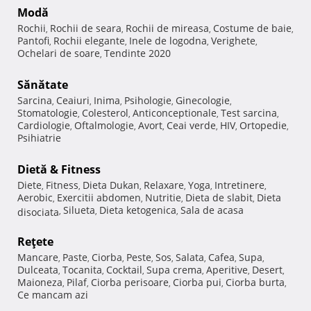
Modă
Rochii
Rochii de seara
Rochii de mireasa
Costume de baie
,
,
,
,
Pantofi
Rochii elegante
Inele de logodna
Verighete
,
,
,
,
Ochelari de soare
Tendinte 2020
,
Sănătate
Sarcina
Ceaiuri
Inima
Psihologie
Ginecologie
,
,
,
,
,
Stomatologie
Colesterol
Anticonceptionale
Test sarcina
,
,
,
,
Cardiologie
Oftalmologie
Avort
Ceai verde
HIV
Ortopedie
,
,
,
,
,
,
Psihiatrie
Dietă & Fitness
Diete
Fitness
Dieta Dukan
Relaxare
Yoga
Intretinere
,
,
,
,
,
,
Aerobic
Exercitii abdomen
Nutritie
Dieta de slabit
Dieta
,
,
,
,
Silueta
Dieta ketogenica
Sala de acasa
disociata
,
,
,
Reţete
Mancare
Paste
Ciorba
Peste
Sos
Salata
Cafea
Supa
,
,
,
,
,
,
,
,
Dulceata
Tocanita
Cocktail
Supa crema
Aperitive
Desert
,
,
,
,
,
,
Maioneza
Pilaf
Ciorba perisoare
Ciorba pui
Ciorba burta
,
,
,
,
,
Ce mancam azi