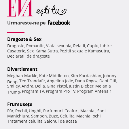
Urmareste-ne pe
Dragoste & Sex
Dragoste
Romantic
Viata sexuala
Relatii
Cuplu
Iubire
,
,
,
,
,
,
Casatorie
Sex
Kama Sutra
Pozitii sexuale Kamasutra
,
,
,
,
Declaratii de dragoste
Divertisment
Meghan Markle
Kate Middleton
Kim Kardashian
Johnny
,
,
,
Teo Trandafir
Angelina Jolie
Dana Rogoz
Dani Otil
Depp
,
,
,
,
,
Smiley
Andra
Delia
Gina Pistol
Justin Bieber
Melania
,
,
,
,
,
Program TV
Program Pro TV
Program Antena 1
Trump
,
,
,
Frumuseţe
Păr
Rochii
Unghii
Parfumuri
Coafuri
Machiaj
Sani
,
,
,
,
,
,
,
Manichiura
Sampon
Buze
Celulita
Machiaj ochi
,
,
,
,
,
Tratament celulita
Salonul de acasa
,