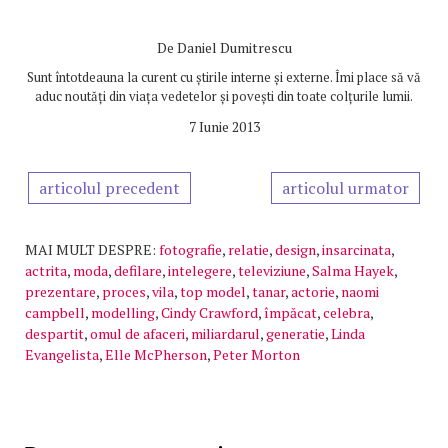
De
Daniel Dumitrescu
Sunt întotdeauna la curent cu știrile interne și externe. Îmi place să vă
aduc noutăți din viața vedetelor și povești din toate colțurile lumii.
7 Iunie 2013
articolul precedent
articolul urmator
MAI MULT DESPRE:
fotografie
,
relatie
,
design
,
insarcinata
,
actrita
,
moda
,
defilare
,
intelegere
,
televiziune
,
Salma Hayek
,
prezentare
,
proces
,
vila
,
top model
,
tanar
,
actorie
,
naomi
campbell
,
modelling
,
Cindy Crawford
,
împăcat
,
celebra
,
despartit
,
omul de afaceri
,
miliardarul
,
generatie
,
Linda
Evangelista
,
Elle McPherson
,
Peter Morton