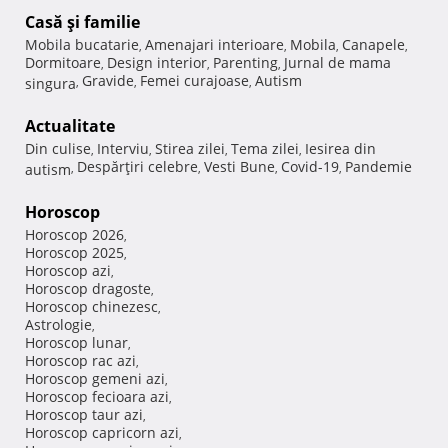
Casă şi familie
Mobila bucatarie
Amenajari interioare
Mobila
Canapele
,
,
,
,
Dormitoare
Design interior
Parenting
Jurnal de mama
,
,
,
Gravide
Femei curajoase
Autism
singura
,
,
,
Actualitate
Din culise
Interviu
Stirea zilei
Tema zilei
Iesirea din
,
,
,
,
Despărţiri celebre
Vesti Bune
Covid-19
Pandemie
autism
,
,
,
,
Horoscop
Horoscop 2026
,
Horoscop 2025
,
Horoscop azi
,
Horoscop dragoste
,
Horoscop chinezesc
,
Astrologie
,
Horoscop lunar
,
Horoscop rac azi
,
Horoscop gemeni azi
,
Horoscop fecioara azi
,
Horoscop taur azi
,
Horoscop capricorn azi
,