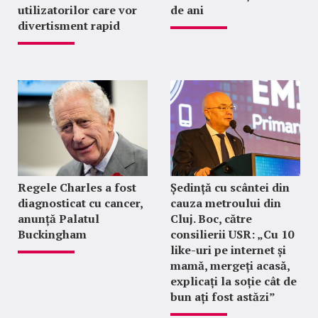
utilizatorilor care vor
de ani
divertisment rapid
Regele Charles a fost
Ședință cu scântei din
diagnosticat cu cancer,
cauza metroului din
anunță Palatul
Cluj. Boc, către
Buckingham
consilierii USR: „Cu 10
like-uri pe internet și
mamă, mergeți acasă,
explicați la soție cât de
bun ați fost astăzi”