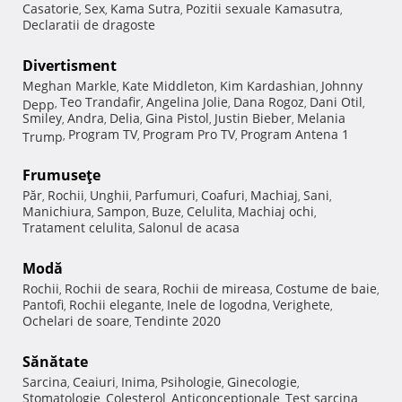
Casatorie
Sex
Kama Sutra
Pozitii sexuale Kamasutra
,
,
,
,
Declaratii de dragoste
Divertisment
Meghan Markle
Kate Middleton
Kim Kardashian
Johnny
,
,
,
Teo Trandafir
Angelina Jolie
Dana Rogoz
Dani Otil
Depp
,
,
,
,
,
Smiley
Andra
Delia
Gina Pistol
Justin Bieber
Melania
,
,
,
,
,
Program TV
Program Pro TV
Program Antena 1
Trump
,
,
,
Frumuseţe
Păr
Rochii
Unghii
Parfumuri
Coafuri
Machiaj
Sani
,
,
,
,
,
,
,
Manichiura
Sampon
Buze
Celulita
Machiaj ochi
,
,
,
,
,
Tratament celulita
Salonul de acasa
,
Modă
Rochii
Rochii de seara
Rochii de mireasa
Costume de baie
,
,
,
,
Pantofi
Rochii elegante
Inele de logodna
Verighete
,
,
,
,
Ochelari de soare
Tendinte 2020
,
Sănătate
Sarcina
Ceaiuri
Inima
Psihologie
Ginecologie
,
,
,
,
,
Stomatologie
Colesterol
Anticonceptionale
Test sarcina
,
,
,
,