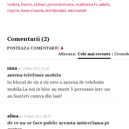
vedeta
,
fructe
,
sfaturi
,
prezentatoare
,
realitatea tv
,
adulti
,
cuptor
,
liana stanciu
,
nutriţionişti
,
microunde
Comentarii (2)
POSTEAZA COMENTARIU
Afiseaza:
Cele mai recente
|
Cronol
nina
pe 19 Mar 2012, 23:40
antena telefonie mobila
In blocul de vis a vis este o antena de telefonie
mobila.La noi in bloc au murit 3 persoane intr-un
an.Sunteti cumva din Iasi?
alina
pe 19 Mar 2012, 08:13
de ce nu se face public aceasta antireclama pt