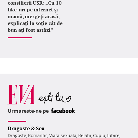
consilierii USR: „Cu 10
like-uri pe internet și
mamă, mergeți acasă,
explicați la soție cât de
bun ați fost astăzi”
Urmareste-ne pe
Dragoste & Sex
Dragoste
Romantic
Viata sexuala
Relatii
Cuplu
Iubire
,
,
,
,
,
,