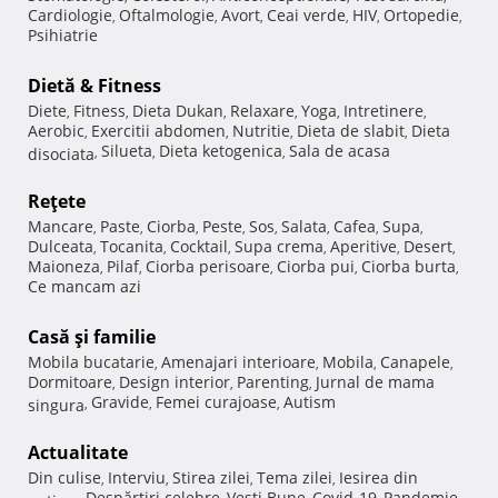
Cardiologie
Oftalmologie
Avort
Ceai verde
HIV
Ortopedie
,
,
,
,
,
,
Psihiatrie
Dietă & Fitness
Diete
Fitness
Dieta Dukan
Relaxare
Yoga
Intretinere
,
,
,
,
,
,
Aerobic
Exercitii abdomen
Nutritie
Dieta de slabit
Dieta
,
,
,
,
Silueta
Dieta ketogenica
Sala de acasa
disociata
,
,
,
Reţete
Mancare
Paste
Ciorba
Peste
Sos
Salata
Cafea
Supa
,
,
,
,
,
,
,
,
Dulceata
Tocanita
Cocktail
Supa crema
Aperitive
Desert
,
,
,
,
,
,
Maioneza
Pilaf
Ciorba perisoare
Ciorba pui
Ciorba burta
,
,
,
,
,
Ce mancam azi
Casă şi familie
Mobila bucatarie
Amenajari interioare
Mobila
Canapele
,
,
,
,
Dormitoare
Design interior
Parenting
Jurnal de mama
,
,
,
Gravide
Femei curajoase
Autism
singura
,
,
,
Actualitate
Din culise
Interviu
Stirea zilei
Tema zilei
Iesirea din
,
,
,
,
Despărţiri celebre
Vesti Bune
Covid-19
Pandemie