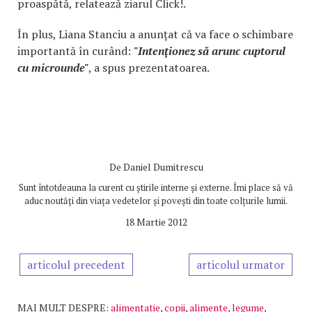
proaspătă, relatează ziarul Click!.
În plus, Liana Stanciu a anunțat că va face o schimbare
importantă în curând:
"Intenţionez să arunc cuptorul
cu microunde"
, a spus prezentatoarea.
De
Daniel Dumitrescu
Sunt întotdeauna la curent cu știrile interne și externe. Îmi place să vă
aduc noutăți din viața vedetelor și povești din toate colțurile lumii.
18 Martie 2012
articolul precedent
articolul urmator
MAI MULT DESPRE:
alimentatie
,
copii
,
alimente
,
legume
,