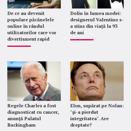
De ce au devenit
Doliu în lumea modei:
populare păcănelele
designerul Valentino s-
online în rândul
a stins din viață la 93
utilizatorilor care vor
de ani
divertisment rapid
Regele Charles a fost
Elon, supărat pe Nolan:
diagnosticat cu cancer,
"şi-a pierdut
anunță Palatul
integritatea". Are
Buckingham
dreptate?