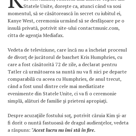
Statele Unite, doreşte ca, atunci când va sosi
momentul, să se căsătorească în secret cu iubitul ei,
Kanye West, ceremonia urmând să se desfăşoare pe o
insulă privată, potrivit site-ului contactmusic.com,
citta de agenţia Mediafax.
Vedeta de televiziune, care încă nu a încheiat procesul
de divorţ de jucătorul de baschet Kris Humphries, cu
care a fost căsătorită 72 de zile, a declarat pentru
Tatler că următoarea sa nuntă nu va fi nici pe departe
comparabilă cu aceea cu Humphries, de anul trecut,
când a fost unul dintre cele mai mediatizate
evenimente din Statele Unite, ci va fi o ceremonie
simplă, alături de familie şi prieteni apropiaţi.
Despre acuzaţiile fostului soţ, potrivit căruia Kim şi-ar
fi dorit o nuntă fastuoasă de dragul audienţelor, vedeta
a răspuns:
"Acest lucru nu îmi stă în fire.