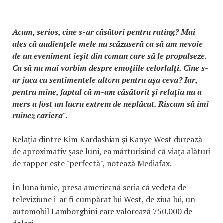
Acum, serios, cine s-ar căsători pentru rating? Mai
ales că audienţele mele nu scăzuseră ca să am nevoie
de un eveniment ieşit din comun care să le propulseze.
Ca să nu mai vorbim despre emoţiile celorlalţi. Cine s-
ar juca cu sentimentele altora pentru aşa ceva? Iar,
pentru mine, faptul că m-am căsătorit şi relaţia nu a
mers a fost un lucru extrem de neplăcut. Riscam să îmi
ruinez cariera"
.
Relaţia dintre Kim Kardashian şi Kanye West durează
de aproximativ şase luni, ea mărturisind că viaţa alături
de rapper este "perfectă", notează Mediafax.
În luna iunie, presa americană scria că vedeta de
televiziune i-ar fi cumpărat lui West, de ziua lui, un
automobil Lamborghini care valorează 750.000 de