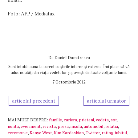
dolari.
Foto: AFP / Mediafax
De
Daniel Dumitrescu
Sunt întotdeauna la curent cu știrile interne și externe. Îmi place să vă
aduc noutăți din viața vedetelor și povești din toate colțurile lumii.
7 Octombrie 2012
articolul precedent
articolul urmator
MAI MULT DESPRE:
familie
,
cariera
,
prieteni
,
vedeta
,
sot
,
nunta
,
eveniment
,
revista
,
presa
,
insula
,
automobil
,
relatia
,
ceremonie
,
Kanye West
,
Kim Kardashian
,
Twitter
,
rating
,
iubitul
,