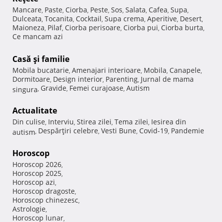
Mancare
Paste
Ciorba
Peste
Sos
Salata
Cafea
Supa
,
,
,
,
,
,
,
,
Dulceata
Tocanita
Cocktail
Supa crema
Aperitive
Desert
,
,
,
,
,
,
Maioneza
Pilaf
Ciorba perisoare
Ciorba pui
Ciorba burta
,
,
,
,
,
Ce mancam azi
Casă şi familie
Mobila bucatarie
Amenajari interioare
Mobila
Canapele
,
,
,
,
Dormitoare
Design interior
Parenting
Jurnal de mama
,
,
,
Gravide
Femei curajoase
Autism
singura
,
,
,
Actualitate
Din culise
Interviu
Stirea zilei
Tema zilei
Iesirea din
,
,
,
,
Despărţiri celebre
Vesti Bune
Covid-19
Pandemie
autism
,
,
,
,
Horoscop
Horoscop 2026
,
Horoscop 2025
,
Horoscop azi
,
Horoscop dragoste
,
Horoscop chinezesc
,
Astrologie
,
Horoscop lunar
,