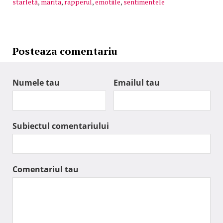
starletă
,
marita
,
rapperul
,
emotiile
,
sentimentele
Posteaza comentariu
Numele tau
Emailul tau
Subiectul comentariului
Comentariul tau