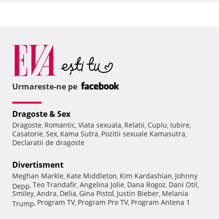
Urmareste-ne pe
Dragoste & Sex
Dragoste
Romantic
Viata sexuala
Relatii
Cuplu
Iubire
,
,
,
,
,
,
Casatorie
Sex
Kama Sutra
Pozitii sexuale Kamasutra
,
,
,
,
Declaratii de dragoste
Divertisment
Meghan Markle
Kate Middleton
Kim Kardashian
Johnny
,
,
,
Teo Trandafir
Angelina Jolie
Dana Rogoz
Dani Otil
Depp
,
,
,
,
,
Smiley
Andra
Delia
Gina Pistol
Justin Bieber
Melania
,
,
,
,
,
Program TV
Program Pro TV
Program Antena 1
Trump
,
,
,