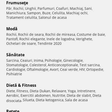
Frumuseţe
Păr
Rochii
Unghii
Parfumuri
Coafuri
Machiaj
Sani
,
,
,
,
,
,
,
Manichiura
Sampon
Buze
Celulita
Machiaj ochi
,
,
,
,
,
Tratament celulita
Salonul de acasa
,
Modă
Rochii
Rochii de seara
Rochii de mireasa
Costume de baie
,
,
,
,
Pantofi
Rochii elegante
Inele de logodna
Verighete
,
,
,
,
Ochelari de soare
Tendinte 2020
,
Sănătate
Sarcina
Ceaiuri
Inima
Psihologie
Ginecologie
,
,
,
,
,
Stomatologie
Colesterol
Anticonceptionale
Test sarcina
,
,
,
,
Cardiologie
Oftalmologie
Avort
Ceai verde
HIV
Ortopedie
,
,
,
,
,
,
Psihiatrie
Dietă & Fitness
Diete
Fitness
Dieta Dukan
Relaxare
Yoga
Intretinere
,
,
,
,
,
,
Aerobic
Exercitii abdomen
Nutritie
Dieta de slabit
Dieta
,
,
,
,
Silueta
Dieta ketogenica
Sala de acasa
disociata
,
,
,
Reţete