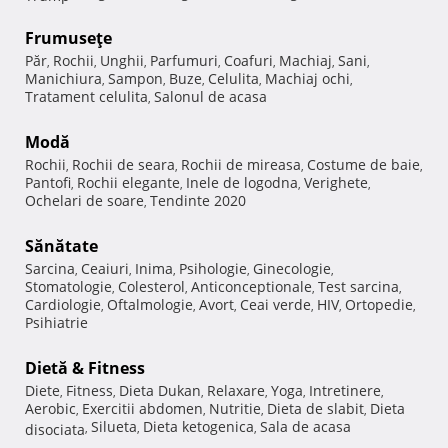
Frumuseţe
Păr
Rochii
Unghii
Parfumuri
Coafuri
Machiaj
Sani
,
,
,
,
,
,
,
Manichiura
Sampon
Buze
Celulita
Machiaj ochi
,
,
,
,
,
Tratament celulita
Salonul de acasa
,
Modă
Rochii
Rochii de seara
Rochii de mireasa
Costume de baie
,
,
,
,
Pantofi
Rochii elegante
Inele de logodna
Verighete
,
,
,
,
Ochelari de soare
Tendinte 2020
,
Sănătate
Sarcina
Ceaiuri
Inima
Psihologie
Ginecologie
,
,
,
,
,
Stomatologie
Colesterol
Anticonceptionale
Test sarcina
,
,
,
,
Cardiologie
Oftalmologie
Avort
Ceai verde
HIV
Ortopedie
,
,
,
,
,
,
Psihiatrie
Dietă & Fitness
Diete
Fitness
Dieta Dukan
Relaxare
Yoga
Intretinere
,
,
,
,
,
,
Aerobic
Exercitii abdomen
Nutritie
Dieta de slabit
Dieta
,
,
,
,
Silueta
Dieta ketogenica
Sala de acasa
disociata
,
,
,