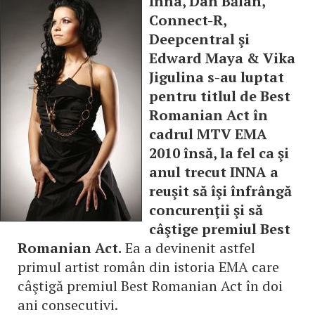
Inna, Dan Bălan,
Connect-R,
Deepcentral şi
Edward Maya & Vika
Jigulina s-au luptat
pentru titlul de Best
Romanian Act în
cadrul MTV EMA
2010 însă, la fel ca şi
anul trecut INNA a
reuşit să îşi înfrângă
concurenţii şi să
câştige premiul Best
Romanian Act.
Ea a devinenit astfel
primul artist român din istoria EMA care
câştigă premiul Best Romanian Act în doi
ani consecutivi.