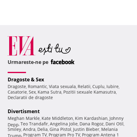
Urmareste-ne pe
Dragoste & Sex
Dragoste
Romantic
Viata sexuala
Relatii
Cuplu
Iubire
,
,
,
,
,
,
Casatorie
Sex
Kama Sutra
Pozitii sexuale Kamasutra
,
,
,
,
Declaratii de dragoste
Divertisment
Meghan Markle
Kate Middleton
Kim Kardashian
Johnny
,
,
,
Teo Trandafir
Angelina Jolie
Dana Rogoz
Dani Otil
Depp
,
,
,
,
,
Smiley
Andra
Delia
Gina Pistol
Justin Bieber
Melania
,
,
,
,
,
Program TV
Program Pro TV
Program Antena 1
Trump
,
,
,