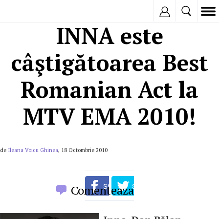
Inregistreaza
INNA este
câştigătoarea Best
Romanian Act la
MTV EMA 2010!
de
Ileana Voicu Ghinea
, 18 Octombrie 2010
Comenteaza