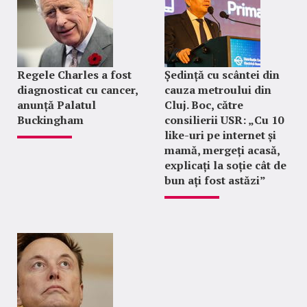
Regele Charles a fost
Ședință cu scântei din
diagnosticat cu cancer,
cauza metroului din
anunță Palatul
Cluj. Boc, către
Buckingham
consilierii USR: „Cu 10
like-uri pe internet și
mamă, mergeți acasă,
explicați la soție cât de
bun ați fost astăzi”