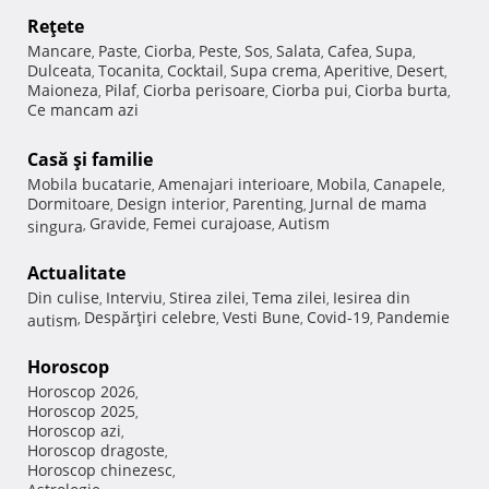
Reţete
Mancare
Paste
Ciorba
Peste
Sos
Salata
Cafea
Supa
,
,
,
,
,
,
,
,
Dulceata
Tocanita
Cocktail
Supa crema
Aperitive
Desert
,
,
,
,
,
,
Maioneza
Pilaf
Ciorba perisoare
Ciorba pui
Ciorba burta
,
,
,
,
,
Ce mancam azi
Casă şi familie
Mobila bucatarie
Amenajari interioare
Mobila
Canapele
,
,
,
,
Dormitoare
Design interior
Parenting
Jurnal de mama
,
,
,
Gravide
Femei curajoase
Autism
singura
,
,
,
Actualitate
Din culise
Interviu
Stirea zilei
Tema zilei
Iesirea din
,
,
,
,
Despărţiri celebre
Vesti Bune
Covid-19
Pandemie
autism
,
,
,
,
Horoscop
Horoscop 2026
,
Horoscop 2025
,
Horoscop azi
,
Horoscop dragoste
,
Horoscop chinezesc
,