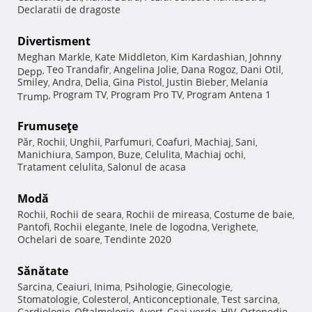
Declaratii de dragoste
Divertisment
Meghan Markle
Kate Middleton
Kim Kardashian
Johnny
,
,
,
Teo Trandafir
Angelina Jolie
Dana Rogoz
Dani Otil
Depp
,
,
,
,
,
Smiley
Andra
Delia
Gina Pistol
Justin Bieber
Melania
,
,
,
,
,
Program TV
Program Pro TV
Program Antena 1
Trump
,
,
,
Frumuseţe
Păr
Rochii
Unghii
Parfumuri
Coafuri
Machiaj
Sani
,
,
,
,
,
,
,
Manichiura
Sampon
Buze
Celulita
Machiaj ochi
,
,
,
,
,
Tratament celulita
Salonul de acasa
,
Modă
Rochii
Rochii de seara
Rochii de mireasa
Costume de baie
,
,
,
,
Pantofi
Rochii elegante
Inele de logodna
Verighete
,
,
,
,
Ochelari de soare
Tendinte 2020
,
Sănătate
Sarcina
Ceaiuri
Inima
Psihologie
Ginecologie
,
,
,
,
,
Stomatologie
Colesterol
Anticonceptionale
Test sarcina
,
,
,
,
Cardiologie
Oftalmologie
Avort
Ceai verde
HIV
Ortopedie