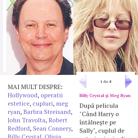
1
din
8
MAI MULT DESPRE:
Hollywood
,
operatii
Billy Crystal şi Meg Ryan
estetice
,
cupluri
,
meg
După pelicula
ryan
,
Barbra Streisand
,
"Când Harry o
John Travolta
,
Robert
întâlneşte pe
Redford
,
Sean Connery
,
Sally", cuplul de
Billy Crystal
,
Olivia