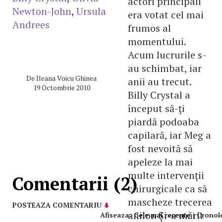
actori principali
Newton-John
,
Ursula
era votat cel mai
Andrees
frumos al
momentului.
Acum lucrurile s-
au schimbat, iar
De
Ileana Voicu Ghinea
anii au trecut.
19 Octombrie 2010
Billy Crystal a
început să-ţi
piardă podoaba
capilară, iar Meg a
fost nevoită să
apeleze la mai
multe intervenţii
Comentarii (2)
chirurgicale ca să
mascheze trecerea
POSTEAZA COMENTARIU
anilor. Şi-a mărit
Afiseaza:
Cele mai recente
|
Cronol