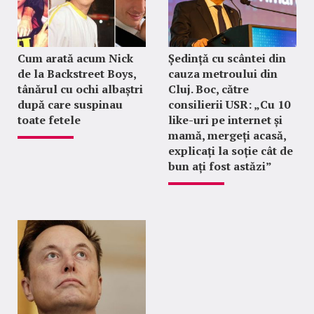
Cum arată acum Nick
Ședință cu scântei din
de la Backstreet Boys,
cauza metroului din
tânărul cu ochi albaștri
Cluj. Boc, către
după care suspinau
consilierii USR: „Cu 10
toate fetele
like-uri pe internet și
mamă, mergeți acasă,
explicați la soție cât de
bun ați fost astăzi”