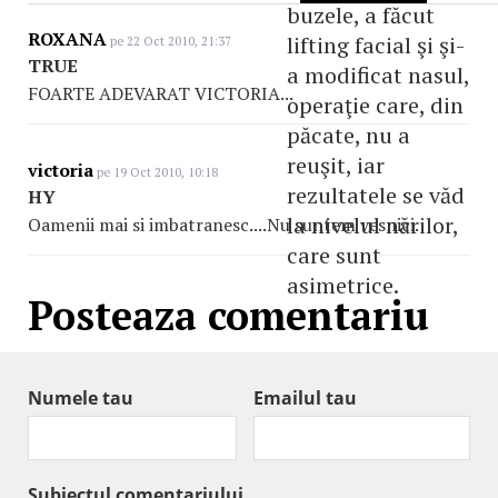
buzele, a făcut
ROXANA
lifting facial şi şi-
pe 22 Oct 2010, 21:37
TRUE
a modificat nasul,
FOARTE ADEVARAT VICTORIA...
operaţie care, din
păcate, nu a
reuşit, iar
victoria
pe 19 Oct 2010, 10:18
rezultatele se văd
HY
la nivelul nărilor,
Oamenii mai si imbatranesc....Nu suntem vesnici.
care sunt
asimetrice.
Posteaza comentariu
Numele tau
Emailul tau
Subiectul comentariului