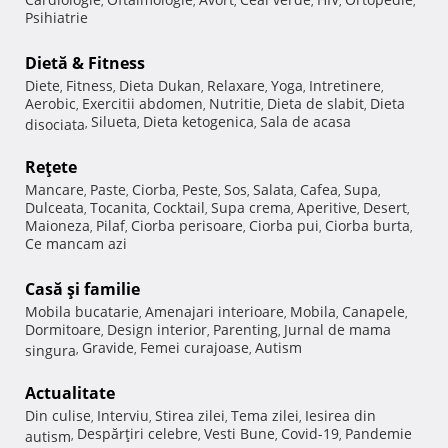
,
,
,
,
,
,
Psihiatrie
Dietă & Fitness
Diete
Fitness
Dieta Dukan
Relaxare
Yoga
Intretinere
,
,
,
,
,
,
Aerobic
Exercitii abdomen
Nutritie
Dieta de slabit
Dieta
,
,
,
,
Silueta
Dieta ketogenica
Sala de acasa
disociata
,
,
,
Reţete
Mancare
Paste
Ciorba
Peste
Sos
Salata
Cafea
Supa
,
,
,
,
,
,
,
,
Dulceata
Tocanita
Cocktail
Supa crema
Aperitive
Desert
,
,
,
,
,
,
Maioneza
Pilaf
Ciorba perisoare
Ciorba pui
Ciorba burta
,
,
,
,
,
Ce mancam azi
Casă şi familie
Mobila bucatarie
Amenajari interioare
Mobila
Canapele
,
,
,
,
Dormitoare
Design interior
Parenting
Jurnal de mama
,
,
,
Gravide
Femei curajoase
Autism
singura
,
,
,
Actualitate
Din culise
Interviu
Stirea zilei
Tema zilei
Iesirea din
,
,
,
,
Despărţiri celebre
Vesti Bune
Covid-19
Pandemie
autism
,
,
,
,