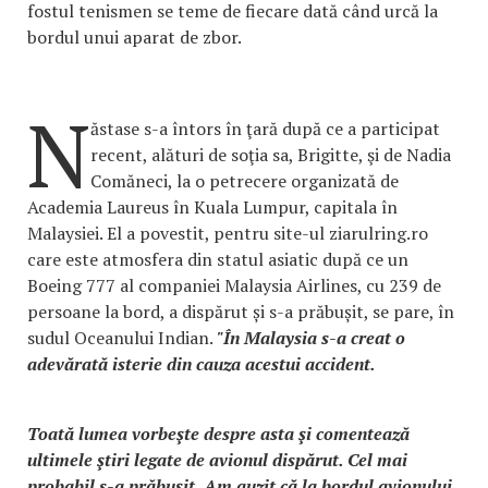
fostul tenismen se teme de fiecare dată când urcă la
bordul unui aparat de zbor.
N
ăstase s-a întors în ţară după ce a participat
recent, alături de soţia sa, Brigitte, şi de Nadia
Comăneci, la o petrecere organizată de
Academia Laureus în Kuala Lumpur, capitala în
Malaysiei. El a povestit, pentru site-ul ziarulring.ro
care este atmosfera din statul asiatic după ce un
Boeing 777 al companiei Malaysia Airlines, cu 239 de
persoane la bord, a dispărut și s-a prăbușit, se pare, în
sudul Oceanului Indian.
"În Malaysia s-a creat o
adevărată isterie din cauza acestui accident.
Toată lumea vorbeşte despre asta şi comentează
ultimele ştiri legate de avionul dispărut. Cel mai
probabil s-a prăbuşit. Am auzit că la bordul avionului