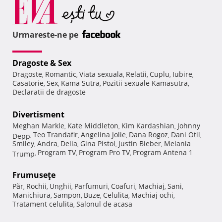
Urmareste-ne pe
Dragoste & Sex
Dragoste
Romantic
Viata sexuala
Relatii
Cuplu
Iubire
,
,
,
,
,
,
Casatorie
Sex
Kama Sutra
Pozitii sexuale Kamasutra
,
,
,
,
Declaratii de dragoste
Divertisment
Meghan Markle
Kate Middleton
Kim Kardashian
Johnny
,
,
,
Teo Trandafir
Angelina Jolie
Dana Rogoz
Dani Otil
Depp
,
,
,
,
,
Smiley
Andra
Delia
Gina Pistol
Justin Bieber
Melania
,
,
,
,
,
Program TV
Program Pro TV
Program Antena 1
Trump
,
,
,
Frumuseţe
Păr
Rochii
Unghii
Parfumuri
Coafuri
Machiaj
Sani
,
,
,
,
,
,
,
Manichiura
Sampon
Buze
Celulita
Machiaj ochi
,
,
,
,
,
Tratament celulita
Salonul de acasa
,