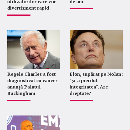
utilizatorilor care vor
de ani
divertisment rapid
Regele Charles a fost
Elon, supărat pe Nolan:
diagnosticat cu cancer,
"şi-a pierdut
anunță Palatul
integritatea". Are
Buckingham
dreptate?