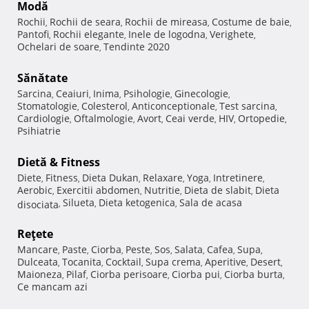
Modă
Rochii
Rochii de seara
Rochii de mireasa
Costume de baie
,
,
,
,
Pantofi
Rochii elegante
Inele de logodna
Verighete
,
,
,
,
Ochelari de soare
Tendinte 2020
,
Sănătate
Sarcina
Ceaiuri
Inima
Psihologie
Ginecologie
,
,
,
,
,
Stomatologie
Colesterol
Anticonceptionale
Test sarcina
,
,
,
,
Cardiologie
Oftalmologie
Avort
Ceai verde
HIV
Ortopedie
,
,
,
,
,
,
Psihiatrie
Dietă & Fitness
Diete
Fitness
Dieta Dukan
Relaxare
Yoga
Intretinere
,
,
,
,
,
,
Aerobic
Exercitii abdomen
Nutritie
Dieta de slabit
Dieta
,
,
,
,
Silueta
Dieta ketogenica
Sala de acasa
disociata
,
,
,
Reţete
Mancare
Paste
Ciorba
Peste
Sos
Salata
Cafea
Supa
,
,
,
,
,
,
,
,
Dulceata
Tocanita
Cocktail
Supa crema
Aperitive
Desert
,
,
,
,
,
,
Maioneza
Pilaf
Ciorba perisoare
Ciorba pui
Ciorba burta
,
,
,
,
,
Ce mancam azi