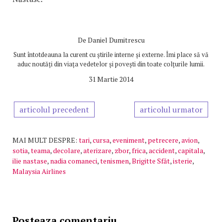
De
Daniel Dumitrescu
Sunt întotdeauna la curent cu știrile interne și externe. Îmi place să vă
aduc noutăți din viața vedetelor și povești din toate colțurile lumii.
31 Martie 2014
articolul precedent
articolul urmator
MAI MULT DESPRE:
tari
,
cursa
,
eveniment
,
petrecere
,
avion
,
sotia
,
teama
,
decolare
,
aterizare
,
zbor
,
frica
,
accident
,
capitala
,
ilie nastase
,
nadia comaneci
,
tenismen
,
Brigitte Sfăt
,
isterie
,
Malaysia Airlines
Posteaza comentariu