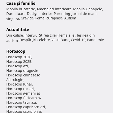
Casă şi familie
Mobila bucatarie
Amenajari interioare
Mobila
Canapele
,
,
,
,
Dormitoare
Design interior
Parenting
Jurnal de mama
,
,
,
Gravide
Femei curajoase
Autism
singura
,
,
,
Actualitate
Din culise
Interviu
Stirea zilei
Tema zilei
Iesirea din
,
,
,
,
Despărţiri celebre
Vesti Bune
Covid-19
Pandemie
autism
,
,
,
,
Horoscop
Horoscop 2026
,
Horoscop 2025
,
Horoscop azi
,
Horoscop dragoste
,
Horoscop chinezesc
,
Astrologie
,
Horoscop lunar
,
Horoscop rac azi
,
Horoscop gemeni azi
,
Horoscop fecioara azi
,
Horoscop taur azi
,
Horoscop capricorn azi
,
Horoscop scorpion azi
,