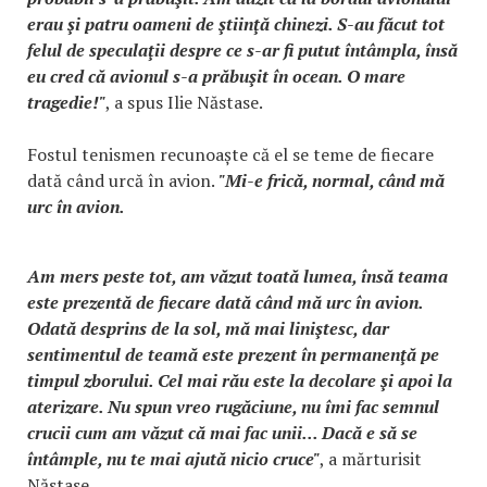
erau şi patru oameni de ştiinţă chinezi. S-au făcut tot
felul de speculaţii despre ce s-ar fi putut întâmpla, însă
eu cred că avionul s-a prăbuşit în ocean. O mare
tragedie!"
, a spus Ilie Năstase.
Fostul tenismen recunoaște că el se teme de fiecare
dată când urcă în avion.
"Mi-e frică, normal, când mă
urc în avion.
Am mers peste tot, am văzut toată lumea, însă teama
este prezentă de fiecare dată când mă urc în avion.
Odată desprins de la sol, mă mai liniştesc, dar
sentimentul de teamă este prezent în permanenţă pe
timpul zborului. Cel mai rău este la decolare şi apoi la
aterizare. Nu spun vreo rugăciune, nu îmi fac semnul
crucii cum am văzut că mai fac unii... Dacă e să se
întâmple, nu te mai ajută nicio cruce"
, a mărturisit
Năstase.