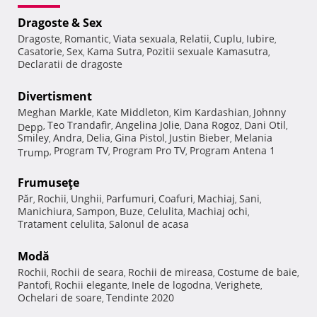
Dragoste & Sex
Dragoste
Romantic
Viata sexuala
Relatii
Cuplu
Iubire
,
,
,
,
,
,
Casatorie
Sex
Kama Sutra
Pozitii sexuale Kamasutra
,
,
,
,
Declaratii de dragoste
Divertisment
Meghan Markle
Kate Middleton
Kim Kardashian
Johnny
,
,
,
Teo Trandafir
Angelina Jolie
Dana Rogoz
Dani Otil
Depp
,
,
,
,
,
Smiley
Andra
Delia
Gina Pistol
Justin Bieber
Melania
,
,
,
,
,
Program TV
Program Pro TV
Program Antena 1
Trump
,
,
,
Frumuseţe
Păr
Rochii
Unghii
Parfumuri
Coafuri
Machiaj
Sani
,
,
,
,
,
,
,
Manichiura
Sampon
Buze
Celulita
Machiaj ochi
,
,
,
,
,
Tratament celulita
Salonul de acasa
,
Modă
Rochii
Rochii de seara
Rochii de mireasa
Costume de baie
,
,
,
,
Pantofi
Rochii elegante
Inele de logodna
Verighete
,
,
,
,
Ochelari de soare
Tendinte 2020
,